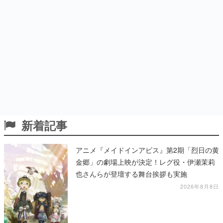
新着記事
アニメ『メイドインアビス』第2期「烈日の黄
金郷」の劇場上映が決定！レグ役・伊瀬茉莉
也さんらが登壇する舞台挨拶も実施
2026年8月8日