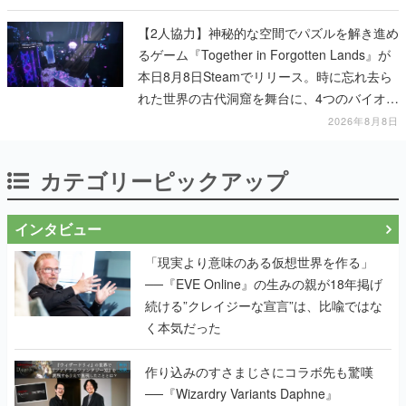
【2人協力】神秘的な空間でパズルを解き進め
るゲーム『Together in Forgotten Lands』が
本日8月8日Steamでリリース。時に忘れ去ら
れた世界の古代洞窟を舞台に、4つのバイオー
ムを探索しながら脱出を目指す
2026年8月8日
カテゴリーピックアップ
インタビュー
「現実より意味のある仮想世界を作る」
──『EVE Online』の生みの親が18年掲げ
続ける”クレイジーな宣言”は、比喩ではな
く本気だった
作り込みのすさまじさにコラボ先も驚嘆
──『Wizardry Variants Daphne』