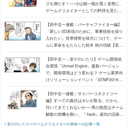
ズを満たす！──小山順一朗が貫く姿勢に、
ゲームクリエイターとしての矜持を見た
【若ゲのいたり最終回】
【田中圭一連載：バーチャファイター編】
「新しい3D表現のために、軍事技術を採り
入れたい」世界情勢を味方につけて、ゲー
ムに革命をもたらした鈴木 裕の功績【若ゲ
のいたり】
【田中圭一：若ゲのいたり】ゲーム開発統
合環境「Unreal Engine」最新バージョン
で、開発環境はどう変わる？ ゲーム業界向
けソリューションイベント「GTMF2019」
に行って、より理解を深めよう【PR】
【田中圭一連載：サイバーコネクトツー
編】すべての責任はオレが取る。だから、
付いてきてくれないか──男の熱意はチーム
解散の危機を救い、『.hack』成功の活路を
開く。業界の快男児・松山 洋に流れる血は
若ゲのいたり〜ゲームクリエイターの青春〜
の記事一覧
『少年ジャンプ』色だった【若ゲのいた