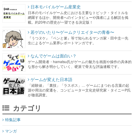
日本モバイルゲーム産業史
日本のモバイルゲーム史における主要なトピック・タイトルを
網羅するほか、開発者へのインタビューや識者による解説を掲
載。約20年の歴史が一望できる決定版！
若ゲのいたり〜ゲームクリエイターの青春〜
『うつヌケ』『ペンと箸』等で知られるマンガ家・田中圭一先
生によるゲーム業界レポートマンガです。
なんでゲームは面白い？
ゲーム開発者・hamatsu氏がゲームの魅力を画面や操作の具体的
な形から解き明かしていく、硬派で骨太な評論連載です。
ゲームが変えた日本語
「経験値」「裏技」「ラスボス」… ゲームにまつわる言葉の起
源や用法の変遷を、コンピューター文化史研究家・タイニーP氏
が徹底調査。
カテゴリ
特集記事
マンガ