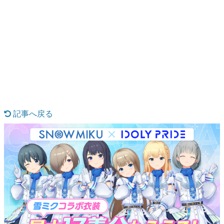
日本のコンテンツ産業やカルチャーに与えた影響を探る企
画です。
日本モバイルゲーム産業史
日本のモバイルゲーム史における主要なトピック・タイト
ルを網羅するほか、開発者へのインタビューや識者による
解説を掲載。約20年の歴史が一望できる決定版！
若ゲのいたり〜ゲームクリエイターの青春〜
『うつヌケ』『ペンと箸』等で知られるマンガ家・田中圭
一先生によるゲーム業界レポートマンガです。
記事へ戻る
なんでゲームは面白い？
ゲーム開発者・hamatsu氏がゲームの魅力を画面や操作の
具体的な形から解き明かしていく、硬派で骨太な評論連載
です。
ゲームが変えた日本語
「経験値」「裏技」「ラスボス」… ゲームにまつわる言葉
の起源や用法の変遷を、コンピューター文化史研究家・タ
イニーP氏が徹底調査。
カテゴリ
特集記事