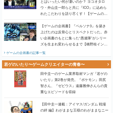
とはいったい何が凄いのか？ ヨコオタロ
ウ・外山圭一郎らと共に『ICO』に込めら
れたこだわりを語り尽くす！【ゲームの企
画書】
【ゲームの企画書】『ペルソナ3』を築き
上げたのは反骨心とリスペクトだった。赤
い企画書のもとに集った“愚連隊”がシリー
ズを生まれ変わらせるまで【橋野桂インタ
ビュー】
ゲームの企画書
の記事一覧
若ゲのいたり〜ゲームクリエイターの青春〜
田中圭一のゲーム業界取材マンガ『若ゲの
いたり』第2巻が発売。『ポケモン』田尻
智さん、『ゼビウス』遠藤雅伸さんらの貴
重なエピソードを収録
【田中圭一連載：アイマス/ガンダム 戦場
の絆 編】わがままな王様のわがままなニー