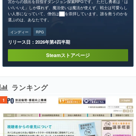
宮からの脱出を目指すダンジョン探索RPGです。 ただし勇者は「は
い/いいえ」しか喋れず、魔法使いは魔法が使えず、戦士は可愛らし
い人形になっていて、僧侶は██を崇拝しています。誰を救うのかを
選ぶのは、あなたです。
インディー
RPG
リリース日：2026年第4四半期
Steamストアページ
ランキング
1