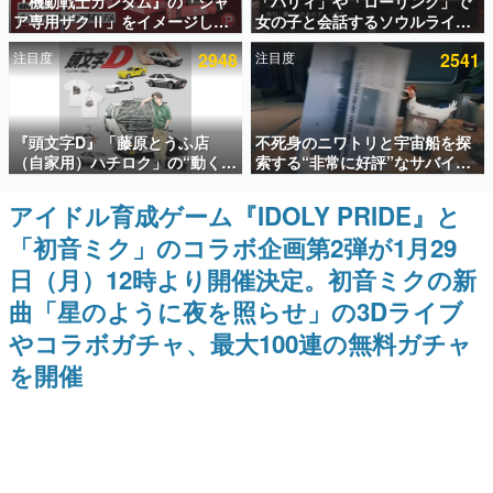
『機動戦士ガンダム』の「シャ
「パリィ」や「ローリング」で
ア専用ザクⅡ」をイメージした
女の子と会話するソウルライク
インタビュー
散水ホースリールが予約開始。
恋愛ゲーム『小早川さんはソウ
注目度
2948
注目度
2541
本体にはシャアのパーソナルマ
ルライク』無料公開。返事に失
連載・特集一覧
ークやジオン公国軍のエンブレ
敗すると「YOU DIED」
ム、型式番号などを配置
殿堂入り記事
『頭文字D』「藤原とうふ店
不死身のニワトリと宇宙船を探
SNS拡散数が数千以上！ ページビュー数万以上！ などな
ど。多くの人々に読まれた、電ファミ渾身の“殿堂入り”記
（自家用）ハチロク」の“動くテ
索する“非常に好評”なサバイバ
事をまとめました。
ィッシュケース”が買えるポップ
ルゲーム『Breathedge』が無
アップショップが開催へ。マン
料で配布中。入手できる期間は8
アイドル育成ゲーム『IDOLY PRIDE』と
ゲームの企画書
ガの舞台である群馬の「イオン
月10日まで
名作ゲームクリエイターの方々に製作時のエピソードをお
「初音ミク」のコラボ企画第2弾が1月29
モール高崎」にて、8月11日か
聞きし、ヒットする企画（ゲーム）とは何か？を探ってい
ら8月20日までの期間限定で開
きます。
日（月）12時より開催決定。初音ミクの新
催予定
赫本
曲「星のように夜を照らせ」の3Dライブ
この物語を解いてはいけない。『赫本』は、〈試験問題〉
やコラボガチャ、最大100連の無料ガチャ
の形をした短編ホラー小説集です。
を開催
新世代に訊く
これからのデジタルゲーム市場を担う若きクリエイター達
の姿を追い、彼らのルーツと情熱を探っていきます。
ゲーム世代の作家たち
ゲームに多大な影響を受けた作家さんに取材し、ゲームが