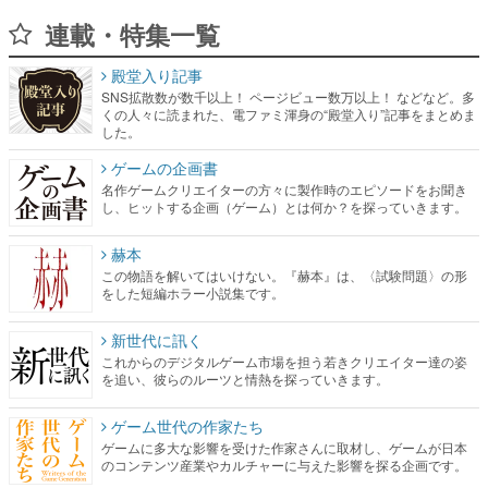
連載・特集一覧
殿堂入り記事
SNS拡散数が数千以上！ ページビュー数万以上！ などなど。多
くの人々に読まれた、電ファミ渾身の“殿堂入り”記事をまとめま
した。
ゲームの企画書
名作ゲームクリエイターの方々に製作時のエピソードをお聞き
し、ヒットする企画（ゲーム）とは何か？を探っていきます。
赫本
この物語を解いてはいけない。『赫本』は、〈試験問題〉の形
をした短編ホラー小説集です。
新世代に訊く
これからのデジタルゲーム市場を担う若きクリエイター達の姿
を追い、彼らのルーツと情熱を探っていきます。
ゲーム世代の作家たち
ゲームに多大な影響を受けた作家さんに取材し、ゲームが日本
のコンテンツ産業やカルチャーに与えた影響を探る企画です。