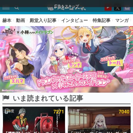
広告をスキップ
赫本
動画
殿堂入り記事
インタビュー
特集記事
マンガ
いま読まれている記事
ピックアップ
注目度
7271
注目度
7040
電ファミのいま読まれている記事ランキング
アプリセール情報