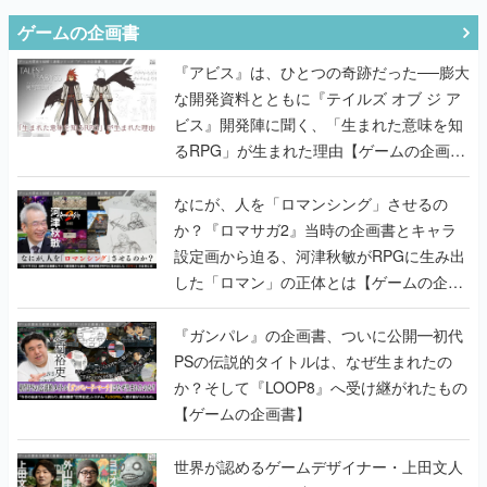
ゲームの企画書
『アビス』は、ひとつの奇跡だった──膨大
な開発資料とともに『テイルズ オブ ジ ア
ビス』開発陣に聞く、「生まれた意味を知
るRPG」が生まれた理由【ゲームの企画
書】
なにが、人を「ロマンシング」させるの
か？『ロマサガ2』当時の企画書とキャラ
設定画から迫る、河津秋敏がRPGに生み出
した「ロマン」の正体とは【ゲームの企画
書】
『ガンパレ』の企画書、ついに公開━初代
PSの伝説的タイトルは、なぜ生まれたの
か？そして『LOOP8』へ受け継がれたもの
【ゲームの企画書】
世界が認めるゲームデザイナー・上田文人