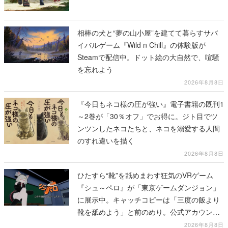
相棒の犬と“夢の山小屋”を建てて暮らすサバ
イバルゲーム『Wild n Chill』の体験版が
Steamで配信中。ドット絵の大自然で、喧騒
を忘れよう
2026年8月8日
『今日もネコ様の圧が強い』電子書籍の既刊1
～2巻が「30％オフ」でお得に。ジト目でツ
ンツンしたネコたちと、ネコを溺愛する人間
のすれ違いを描く
2026年8月8日
ひたすら“靴”を舐めまわす狂気のVRゲーム
『シュ～ペロ』が「東京ゲームダンジョン」
に展示中。キャッチコピーは「三度の飯より
靴を舐めよう」と前のめり。公式アカウント
も開設され、2026年リリースに向けて開発中
2026年8月8日