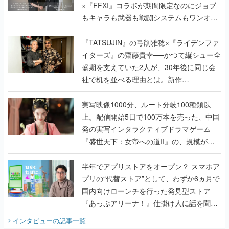
×『FFXI』コラボが期間限定なのにジョブ
もキャラも武器も戦闘システムもワンオフ
で作り込まれた理由を両ディレクターに聞
く
『TATSUJIN』の弓削雅稔×『ライデンファ
イターズ』の齋藤貴幸──かつて縦シュー全
盛期を支えていた2人が、30年後に同じ会
社で机を並べる理由とは。新作
『TATSUJIN EXTREME』で初タッグを組
んだレジェンド2人に訊く開発秘話
実写映像1000分、ルート分岐100種類以
上。配信開始5日で100万本を売った、中国
発の実写インタラクティブドラマゲーム
『盛世天下：女帝への道II』の、規模が違
うこだわりをプロデューサーに聞いた
半年でアプリストアをオープン？ スマホア
プリの“代替ストア”として、わずか6ヵ月で
国内向けローンチを行った発見型ストア
『あっぷアリーナ！』仕掛け人に話を聞い
てみた
インタビュー
の記事一覧