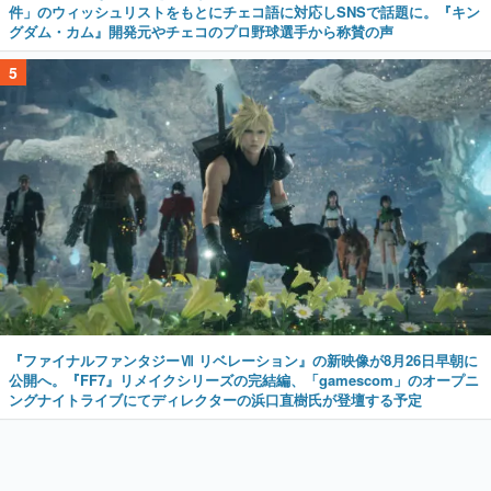
件」のウィッシュリストをもとにチェコ語に対応しSNSで話題に。『キン
グダム・カム』開発元やチェコのプロ野球選手から称賛の声
5
『ファイナルファンタジーⅦ リベレーション』の新映像が8月26日早朝に
公開へ。『FF7』リメイクシリーズの完結編、「gamescom」のオープニ
ングナイトライブにてディレクターの浜口直樹氏が登壇する予定