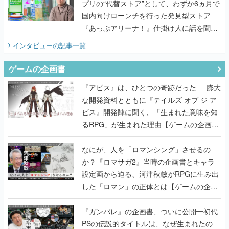
プリの“代替ストア”として、わずか6ヵ月で
国内向けローンチを行った発見型ストア
『あっぷアリーナ！』仕掛け人に話を聞い
てみた
インタビュー
の記事一覧
ゲームの企画書
『アビス』は、ひとつの奇跡だった──膨大
な開発資料とともに『テイルズ オブ ジ ア
ビス』開発陣に聞く、「生まれた意味を知
るRPG」が生まれた理由【ゲームの企画
書】
なにが、人を「ロマンシング」させるの
か？『ロマサガ2』当時の企画書とキャラ
設定画から迫る、河津秋敏がRPGに生み出
した「ロマン」の正体とは【ゲームの企画
書】
『ガンパレ』の企画書、ついに公開━初代
PSの伝説的タイトルは、なぜ生まれたの