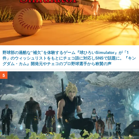
野球部の過酷な“補欠”を体験するゲーム『球ひろいSimulator』が「1
件」のウィッシュリストをもとにチェコ語に対応しSNSで話題に。『キン
グダム・カム』開発元やチェコのプロ野球選手から称賛の声
5