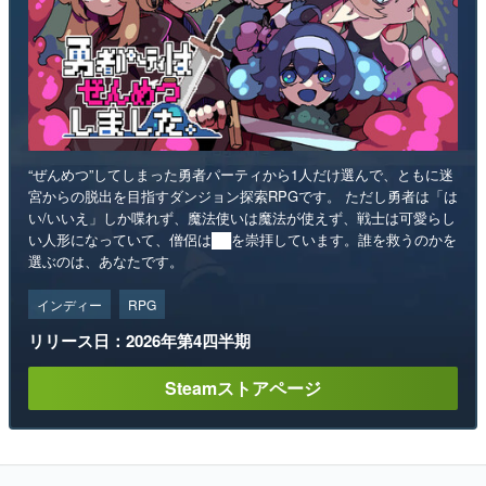
“ぜんめつ”してしまった勇者パーティから1人だけ選んで、ともに迷
宮からの脱出を目指すダンジョン探索RPGです。 ただし勇者は「は
い/いいえ」しか喋れず、魔法使いは魔法が使えず、戦士は可愛らし
い人形になっていて、僧侶は██を崇拝しています。誰を救うのかを
選ぶのは、あなたです。
インディー
RPG
リリース日：2026年第4四半期
Steamストアページ