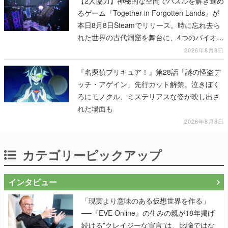
【2人協力】神秘的な空間でパズルを解き進め
るゲーム『Together in Forgotten Lands』が
本日8月8日Steamでリリース。時に忘れ去ら
れた世界の古代洞窟を舞台に、4つのバイオー
ムを探索しながら脱出を目指す
2026年8月8日
『名探偵プリキュア！』第28話「謎の怪盗デ
ッチ・アゲイン」先行カット解禁。泣きぼく
ろにモノクル、ミステリアスな姿が映し出さ
れた場面も
2026年8月8日
カテゴリーピックアップ
インタビュー
「現実より意味のある仮想世界を作る」
──『EVE Online』の生みの親が18年掲げ
続ける”クレイジーな宣言”は、比喩ではな