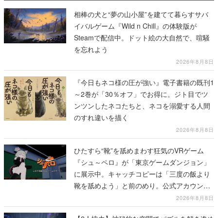
相棒の犬と“夢の山小屋”を建てて暮らすサバ
イバルゲーム『Wild n Chill』の体験版が
Steamで配信中。ドット絵の大自然で、喧騒
を忘れよう
2026年8月8日
『今日もネコ様の圧が強い』電子書籍の既刊1
～2巻が「30％オフ」でお得に。ジト目でツ
ンツンしたネコたちと、ネコを溺愛する人間
のすれ違いを描く
2026年8月8日
ひたすら“靴”を舐めまわす狂気のVRゲーム
『シュ～ペロ』が「東京ゲームダンジョン」
に展示中。キャッチコピーは「三度の飯より
靴を舐めよう」と前のめり。公式アカウント
も開設され、2026年リリースに向けて開発中
2026年8月8日