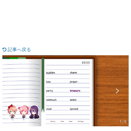
日本のコンテンツ産業やカルチャーに与えた影響を探る企
画です。
日本モバイルゲーム産業史
日本のモバイルゲーム史における主要なトピック・タイト
ルを網羅するほか、開発者へのインタビューや識者による
解説を掲載。約20年の歴史が一望できる決定版！
若ゲのいたり〜ゲームクリエイターの青春〜
『うつヌケ』『ペンと箸』等で知られるマンガ家・田中圭
記事へ戻る
一先生によるゲーム業界レポートマンガです。
なんでゲームは面白い？
ゲーム開発者・hamatsu氏がゲームの魅力を画面や操作の
具体的な形から解き明かしていく、硬派で骨太な評論連載
です。
ゲームが変えた日本語
「経験値」「裏技」「ラスボス」… ゲームにまつわる言葉
の起源や用法の変遷を、コンピューター文化史研究家・タ
イニーP氏が徹底調査。
カテゴリ
1 / 9
特集記事