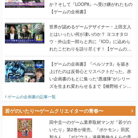
か？そして『LOOP8』へ受け継がれたもの
【ゲームの企画書】
世界が認めるゲームデザイナー・上田文人
とはいったい何が凄いのか？ ヨコオタロ
ウ・外山圭一郎らと共に『ICO』に込めら
れたこだわりを語り尽くす！【ゲームの企
画書】
【ゲームの企画書】『ペルソナ3』を築き
上げたのは反骨心とリスペクトだった。赤
い企画書のもとに集った“愚連隊”がシリー
ズを生まれ変わらせるまで【橋野桂インタ
ビュー】
ゲームの企画書
の記事一覧
若ゲのいたり〜ゲームクリエイターの青春〜
田中圭一のゲーム業界取材マンガ『若ゲの
いたり』第2巻が発売。『ポケモン』田尻
智さん、『ゼビウス』遠藤雅伸さんらの貴