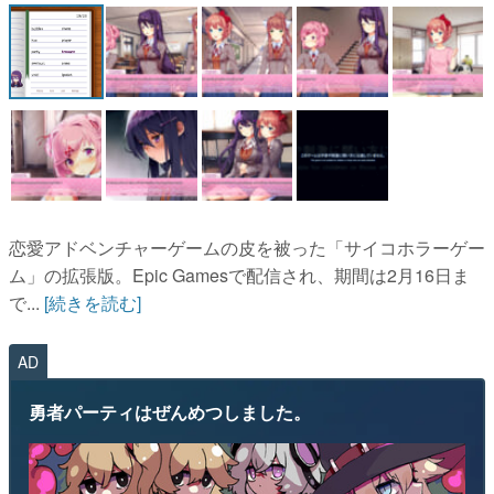
マンガ
女性向け
アプリレビュー
その他
電ファミニコゲーマーとは？
恋愛アドベンチャーゲームの皮を被った「サイコホラーゲー
運営：株式会社マレ
ム」の拡張版。Epic Gamesで配信され、期間は2月16日ま
で...
[続きを読む]
AD
勇者パーティはぜんめつしました。