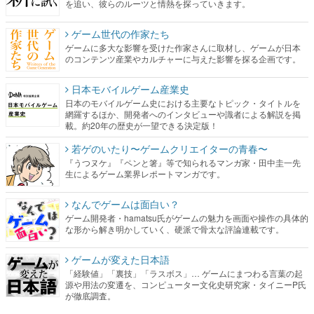
を追い、彼らのルーツと情熱を探っていきます。
ゲーム世代の作家たち
ゲームに多大な影響を受けた作家さんに取材し、ゲームが日本
のコンテンツ産業やカルチャーに与えた影響を探る企画です。
日本モバイルゲーム産業史
日本のモバイルゲーム史における主要なトピック・タイトルを
網羅するほか、開発者へのインタビューや識者による解説を掲
載。約20年の歴史が一望できる決定版！
若ゲのいたり〜ゲームクリエイターの青春〜
『うつヌケ』『ペンと箸』等で知られるマンガ家・田中圭一先
生によるゲーム業界レポートマンガです。
なんでゲームは面白い？
ゲーム開発者・hamatsu氏がゲームの魅力を画面や操作の具体的
な形から解き明かしていく、硬派で骨太な評論連載です。
ゲームが変えた日本語
「経験値」「裏技」「ラスボス」… ゲームにまつわる言葉の起
源や用法の変遷を、コンピューター文化史研究家・タイニーP氏
が徹底調査。