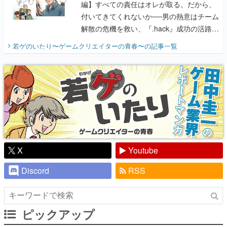
編】すべての責任はオレが取る。だから、
付いてきてくれないか──男の熱意はチーム
解散の危機を救い、『.hack』成功の活路を
開く。業界の快男児・松山 洋に流れる血は
若ゲのいたり〜ゲームクリエイターの青春〜
の記事一覧
『少年ジャンプ』色だった【若ゲのいた
り】
X
Youtube
Discord
RSS
ピックアップ