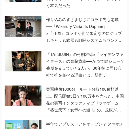
く本気だった
作り込みのすさまじさにコラボ先も驚嘆
──『Wizardry Variants Daphne』
×『FFXI』コラボが期間限定なのにジョブ
もキャラも武器も戦闘システムもワンオフ
で作り込まれた理由を両ディレクターに聞
く
『TATSUJIN』の弓削雅稔×『ライデンファ
イターズ』の齋藤貴幸──かつて縦シュー全
盛期を支えていた2人が、30年後に同じ会
社で机を並べる理由とは。新作
『TATSUJIN EXTREME』で初タッグを組
んだレジェンド2人に訊く開発秘話
実写映像1000分、ルート分岐100種類以
上。配信開始5日で100万本を売った、中国
発の実写インタラクティブドラマゲーム
『盛世天下：女帝への道II』の、規模が違
うこだわりをプロデューサーに聞いた
半年でアプリストアをオープン？ スマホア