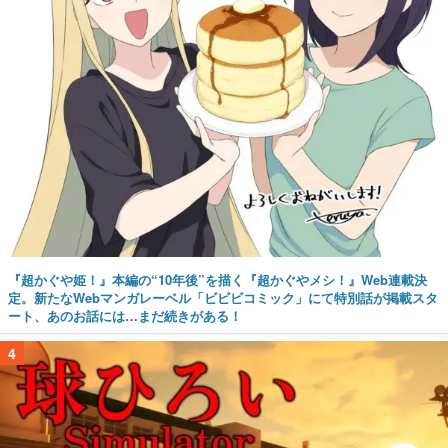
『超かぐや姫！』本編の“10年後”を描く『超かぐやメシ！』Web連載決
定。新たなWebマンガレーベル「ビビビコミック」にて特別話が掲載スタ
ート、あのお話には…まだ続きがある！
4