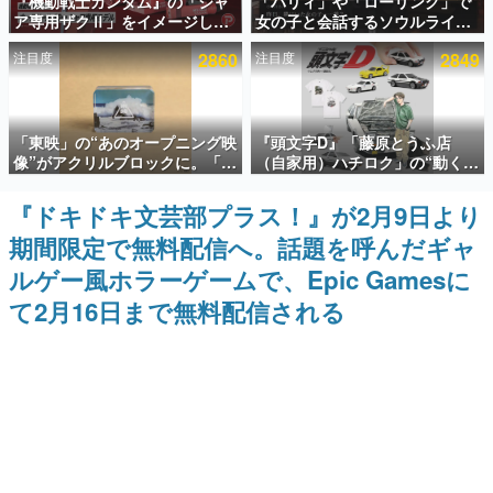
『機動戦士ガンダム』の「シャ
「パリィ」や「ローリング」で
ア専用ザクⅡ」をイメージした
女の子と会話するソウルライク
インタビュー
散水ホースリールが予約開始。
恋愛ゲーム『小早川さんはソウ
注目度
2860
注目度
2849
本体にはシャアのパーソナルマ
ルライク』無料公開。返事に失
連載・特集一覧
ークやジオン公国軍のエンブレ
敗すると「YOU DIED」
ム、型式番号などを配置
殿堂入り記事
「東映」の“あのオープニング映
『頭文字D』「藤原とうふ店
SNS拡散数が数千以上！ ページビュー数万以上！ などな
ど。多くの人々に読まれた、電ファミ渾身の“殿堂入り”記
像”がアクリルブロックに。「東
（自家用）ハチロク」の“動くテ
事をまとめました。
映ヒストリカル グッズコレクシ
ィッシュケース”が買えるポップ
ョン」が8月下旬より発売
アップショップが開催へ。マン
『ドキドキ文芸部プラス！』が2月9日より
ゲームの企画書
ガの舞台である群馬の「イオン
名作ゲームクリエイターの方々に製作時のエピソードをお
期間限定で無料配信へ。話題を呼んだギャ
モール高崎」にて、8月11日か
聞きし、ヒットする企画（ゲーム）とは何か？を探ってい
ら8月20日までの期間限定で開
きます。
ルゲー風ホラーゲームで、Epic Gamesに
催予定
赫本
て2月16日まで無料配信される
この物語を解いてはいけない。『赫本』は、〈試験問題〉
の形をした短編ホラー小説集です。
新世代に訊く
これからのデジタルゲーム市場を担う若きクリエイター達
の姿を追い、彼らのルーツと情熱を探っていきます。
ゲーム世代の作家たち
ゲームに多大な影響を受けた作家さんに取材し、ゲームが