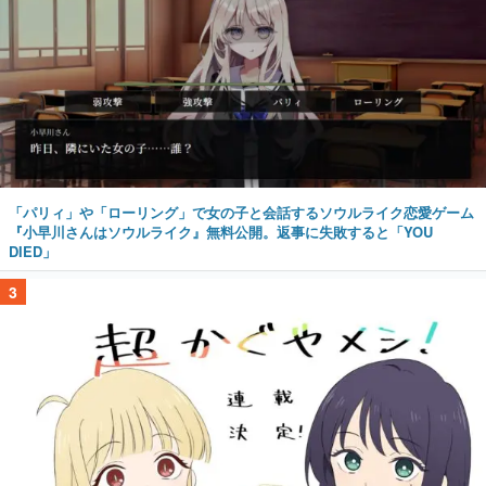
「パリィ」や「ローリング」で女の子と会話するソウルライク恋愛ゲーム
『小早川さんはソウルライク』無料公開。返事に失敗すると「YOU
DIED」
3