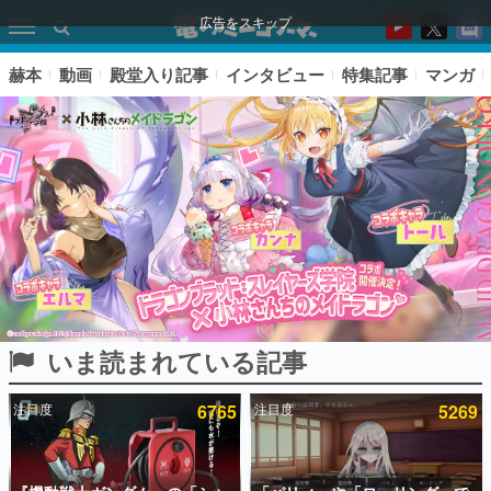
広告をスキップ
赫本
動画
殿堂入り記事
インタビュー
特集記事
マンガ
いま読まれている記事
ピックアップ
注目度
6765
注目度
5269
電ファミのいま読まれている記事ランキング
アプリセール情報