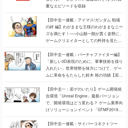
重なエピソードを収録
【田中圭一連載：アイマス/ガンダム 戦場
の絆 編】わがままな王様のわがままなニー
ズを満たす！──小山順一朗が貫く姿勢に、
ゲームクリエイターとしての矜持を見た
【若ゲのいたり最終回】
【田中圭一連載：バーチャファイター編】
「新しい3D表現のために、軍事技術を採り
入れたい」世界情勢を味方につけて、ゲー
ムに革命をもたらした鈴木 裕の功績【若ゲ
のいたり】
【田中圭一：若ゲのいたり】ゲーム開発統
合環境「Unreal Engine」最新バージョン
で、開発環境はどう変わる？ ゲーム業界向
けソリューションイベント「GTMF2019」
に行って、より理解を深めよう【PR】
【田中圭一連載：サイバーコネクトツー