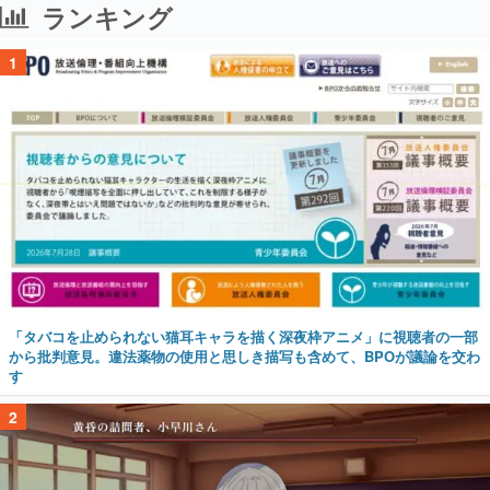
ランキング
1
「タバコを止められない猫耳キャラを描く深夜枠アニメ」に視聴者の一部
から批判意見。違法薬物の使用と思しき描写も含めて、BPOが議論を交わ
す
2