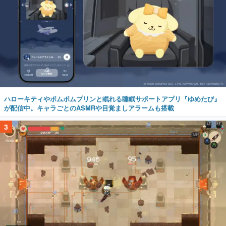
ハローキティやポムポムプリンと眠れる睡眠サポートアプリ『ゆめたび』
が配信中。キャラごとのASMRや目覚ましアラームも搭載
3