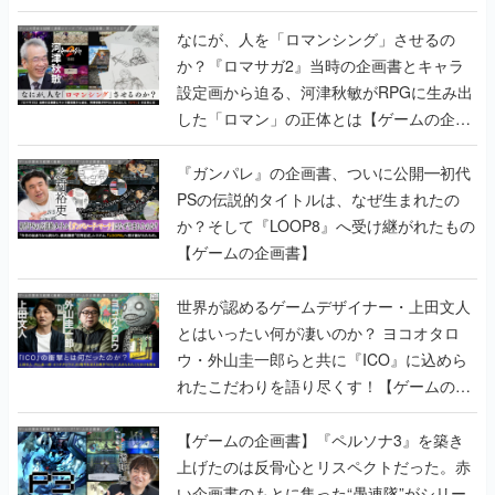
書】
なにが、人を「ロマンシング」させるの
か？『ロマサガ2』当時の企画書とキャラ
設定画から迫る、河津秋敏がRPGに生み出
した「ロマン」の正体とは【ゲームの企画
書】
『ガンパレ』の企画書、ついに公開━初代
PSの伝説的タイトルは、なぜ生まれたの
か？そして『LOOP8』へ受け継がれたもの
【ゲームの企画書】
世界が認めるゲームデザイナー・上田文人
とはいったい何が凄いのか？ ヨコオタロ
ウ・外山圭一郎らと共に『ICO』に込めら
れたこだわりを語り尽くす！【ゲームの企
画書】
【ゲームの企画書】『ペルソナ3』を築き
上げたのは反骨心とリスペクトだった。赤
い企画書のもとに集った“愚連隊”がシリー