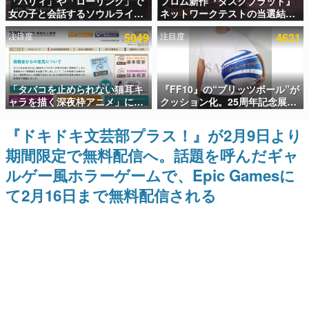
「パリィ」や「ローリング」で
フロム新作『ダスクブラッド』
女の子と会話するソウルライク
ネットワークテストの当選結果
インタビュー
恋愛ゲーム『小早川さんはソウ
が8月7日22時に発表。応募サイ
注目度
5049
注目度
4631
ルライク』無料公開。返事に失
トのマイページから確認可能、
連載・特集一覧
敗すると「YOU DIED」
テスト実施は8月21日～24日
殿堂入り記事
「タバコを止められない猫耳キ
『FF10』の“ブリッツボール”が
SNS拡散数が数千以上！ ページビュー数万以上！ などな
ど。多くの人々に読まれた、電ファミ渾身の“殿堂入り”記
ャラを描く深夜枠アニメ」に視
クッション化。25周年記念展
事をまとめました。
聴者の一部から批判意見。違法
「FINAL FANTASY X
薬物の使用と思しき描写も含め
MUSEUM-幻光の記憶-」のグッ
『ドキドキ文芸部プラス！』が2月9日より
ゲームの企画書
て、BPOが議論を交わす
ズ情報が一部公開
名作ゲームクリエイターの方々に製作時のエピソードをお
期間限定で無料配信へ。話題を呼んだギャ
聞きし、ヒットする企画（ゲーム）とは何か？を探ってい
きます。
ルゲー風ホラーゲームで、Epic Gamesに
赫本
て2月16日まで無料配信される
この物語を解いてはいけない。『赫本』は、〈試験問題〉
の形をした短編ホラー小説集です。
新世代に訊く
これからのデジタルゲーム市場を担う若きクリエイター達
の姿を追い、彼らのルーツと情熱を探っていきます。
ゲーム世代の作家たち
ゲームに多大な影響を受けた作家さんに取材し、ゲームが