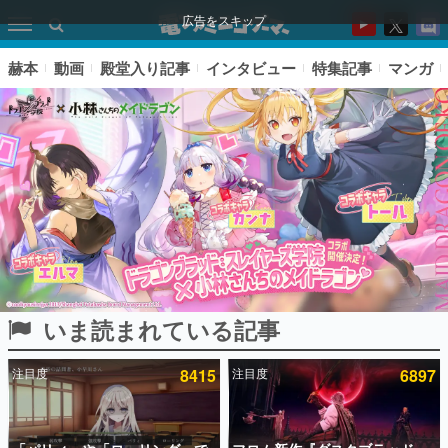
広告をスキップ
赫本
動画
殿堂入り記事
インタビュー
特集記事
マンガ
いま読まれている記事
ピックアップ
注目度
8415
注目度
6897
電ファミのいま読まれている記事ランキング
アプリセール情報