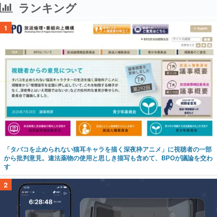
ランキング
1
「タバコを止められない猫耳キャラを描く深夜枠アニメ」に視聴者の一部
から批判意見。違法薬物の使用と思しき描写も含めて、BPOが議論を交わ
す
2