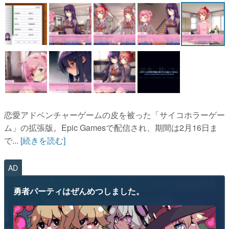
マンガ
女性向け
アプリレビュー
その他
電ファミニコゲーマーとは？
恋愛アドベンチャーゲームの皮を被った「サイコホラーゲー
運営：株式会社マレ
ム」の拡張版。Epic Gamesで配信され、期間は2月16日ま
で...
[続きを読む]
AD
勇者パーティはぜんめつしました。