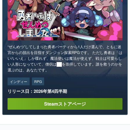
“ぜんめつ”してしまった勇者パーティから1人だけ選んで、ともに迷
宮からの脱出を目指すダンジョン探索RPGです。 ただし勇者は「は
い/いいえ」しか喋れず、魔法使いは魔法が使えず、戦士は可愛らし
い人形になっていて、僧侶は██を崇拝しています。誰を救うのかを
選ぶのは、あなたです。
インディー
RPG
リリース日：2026年第4四半期
Steamストアページ