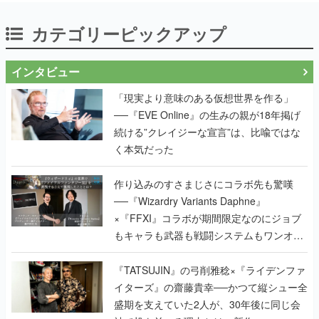
カテゴリーピックアップ
インタビュー
「現実より意味のある仮想世界を作る」
──『EVE Online』の生みの親が18年掲げ
続ける”クレイジーな宣言”は、比喩ではな
く本気だった
作り込みのすさまじさにコラボ先も驚嘆
──『Wizardry Variants Daphne』
×『FFXI』コラボが期間限定なのにジョブ
もキャラも武器も戦闘システムもワンオフ
で作り込まれた理由を両ディレクターに聞
く
『TATSUJIN』の弓削雅稔×『ライデンファ
イターズ』の齋藤貴幸──かつて縦シュー全
盛期を支えていた2人が、30年後に同じ会