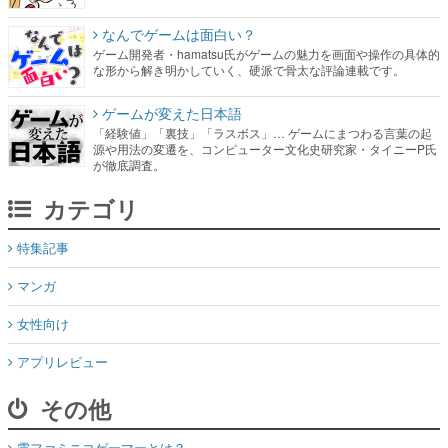
なんでゲームは面白い？
ゲーム開発者・hamatsu氏がゲームの魅力を画面や操作の具体的
な形から解き明かしていく、硬派で骨太な評論連載です。
ゲームが変えた日本語
「経験値」「裏技」「ラスボス」… ゲームにまつわる言葉の起
源や用法の変遷を、コンピューター文化史研究家・タイニーP氏
が徹底調査。
カテゴリ
特集記事
マンガ
女性向け
アプリレビュー
その他
電ファミニコゲーマーとは？