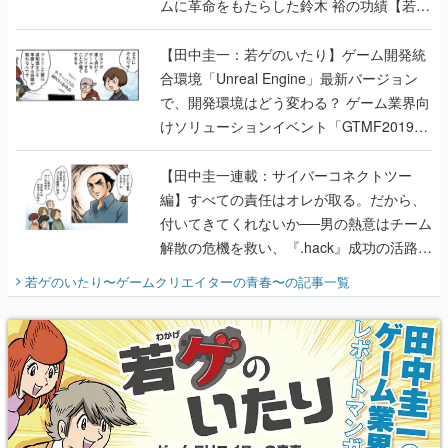
ムに革命をもたらした鈴木 裕の功績【若ゲ
のいたり】
【田中圭一：若ゲのいたり】ゲーム開発統
合環境「Unreal Engine」最新バージョン
で、開発環境はどう変わる？ ゲーム業界向
けソリューションイベント「GTMF2019」
に行って、より理解を深めよう【PR】
【田中圭一連載：サイバーコネクトツー
編】すべての責任はオレが取る。だから、
付いてきてくれないか──男の熱意はチーム
解散の危機を救い、『.hack』成功の活路を
開く。業界の快男児・松山 洋に流れる血は
若ゲのいたり〜ゲームクリエイターの青春〜
の記事一覧
『少年ジャンプ』色だった【若ゲのいた
り】