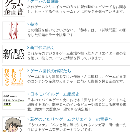
ゲームの企画書
名作ゲームクリエイターの方々に製作時のエピソードをお聞き
し、ヒットする企画（ゲーム）とは何か？を探っていきます。
赫本
この物語を解いてはいけない。『赫本』は、〈試験問題〉の形
をした短編ホラー小説集です。
新世代に訊く
これからのデジタルゲーム市場を担う若きクリエイター達の姿
を追い、彼らのルーツと情熱を探っていきます。
ゲーム世代の作家たち
ゲームに多大な影響を受けた作家さんに取材し、ゲームが日本
のコンテンツ産業やカルチャーに与えた影響を探る企画です。
日本モバイルゲーム産業史
日本のモバイルゲーム史における主要なトピック・タイトルを
網羅するほか、開発者へのインタビューや識者による解説を掲
載。約20年の歴史が一望できる決定版！
若ゲのいたり〜ゲームクリエイターの青春〜
『うつヌケ』『ペンと箸』等で知られるマンガ家・田中圭一先
生によるゲーム業界レポートマンガです。