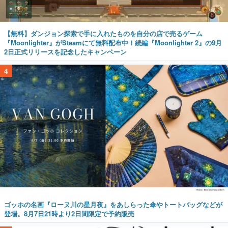
【無料】ダンジョン探索で手に入れたものを自分の店で売るゲーム
『Moonlighter』がSteamにて無料配布中！続編『Moonlighter 2』の9月
2日正式リリースを記念したキャンペーン
4
ゴッホの名画『ローヌ川の星月夜』をあしらった傘やトートバッグなどが
登場。8月7日21時より2日間限定で予約販売