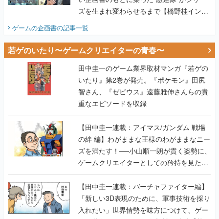
ズを生まれ変わらせるまで【橋野桂インタ
ビュー】
ゲームの企画書
の記事一覧
若ゲのいたり〜ゲームクリエイターの青春〜
田中圭一のゲーム業界取材マンガ『若ゲの
いたり』第2巻が発売。『ポケモン』田尻
智さん、『ゼビウス』遠藤雅伸さんらの貴
重なエピソードを収録
【田中圭一連載：アイマス/ガンダム 戦場
の絆 編】わがままな王様のわがままなニー
ズを満たす！──小山順一朗が貫く姿勢に、
ゲームクリエイターとしての矜持を見た
【若ゲのいたり最終回】
【田中圭一連載：バーチャファイター編】
「新しい3D表現のために、軍事技術を採り
入れたい」世界情勢を味方につけて、ゲー