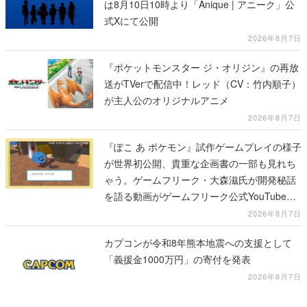
は8月10日10時より「Anique | アニーク」公
式Xにて公開
2026年8月7日
『ポケットモンスター ジ・オリジン』の再放
送がTVerで配信中！レッド（CV：竹内順子）
が主人公のオリジナルアニメ
2026年8月7日
『ぽこ あ ポケモン』試作ゲームプレイの様子
が世界初公開、貴重な企画書の一部も見れち
ゃう。ゲームフリーク・大森滋氏が開発秘話
を語る動画がゲームフリーク公式YouTubeで
公開中
2026年8月7日
カプコンが令和8年熊本地震への支援として
「義援金1000万円」の寄付を発表
2026年8月7日