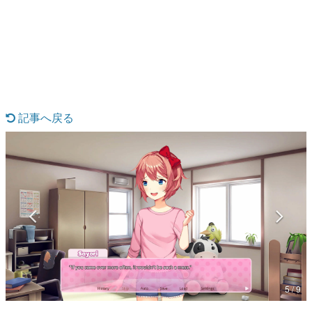
日本のコンテンツ産業やカルチャーに与えた影響を探る企
画です。
日本モバイルゲーム産業史
日本のモバイルゲーム史における主要なトピック・タイト
ルを網羅するほか、開発者へのインタビューや識者による
解説を掲載。約20年の歴史が一望できる決定版！
若ゲのいたり〜ゲームクリエイターの青春〜
『うつヌケ』『ペンと箸』等で知られるマンガ家・田中圭
記事へ戻る
一先生によるゲーム業界レポートマンガです。
なんでゲームは面白い？
ゲーム開発者・hamatsu氏がゲームの魅力を画面や操作の
具体的な形から解き明かしていく、硬派で骨太な評論連載
です。
ゲームが変えた日本語
「経験値」「裏技」「ラスボス」… ゲームにまつわる言葉
の起源や用法の変遷を、コンピューター文化史研究家・タ
イニーP氏が徹底調査。
カテゴリ
5 / 9
特集記事