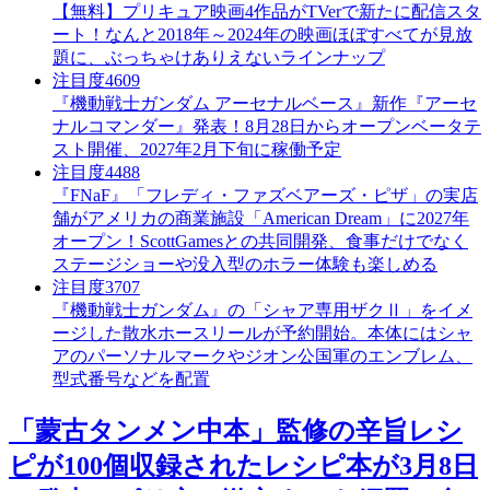
【無料】プリキュア映画4作品がTVerで新たに配信スタ
ート！なんと2018年～2024年の映画ほぼすべてが見放
題に、ぶっちゃけありえないラインナップ
注目度
4609
『機動戦士ガンダム アーセナルベース』新作『アーセ
ナルコマンダー』発表！8月28日からオープンベータテ
スト開催、2027年2月下旬に稼働予定
注目度
4488
『FNaF』「フレディ・ファズベアーズ・ピザ」の実店
舗がアメリカの商業施設「American Dream」に2027年
オープン！ScottGamesとの共同開発、食事だけでなく
ステージショーや没入型のホラー体験も楽しめる
注目度
3707
『機動戦士ガンダム』の「シャア専用ザクⅡ」をイメ
ージした散水ホースリールが予約開始。本体にはシャ
アのパーソナルマークやジオン公国軍のエンブレム、
型式番号などを配置
「蒙古タンメン中本」監修の辛旨レシ
ピが100個収録されたレシピ本が3月8日