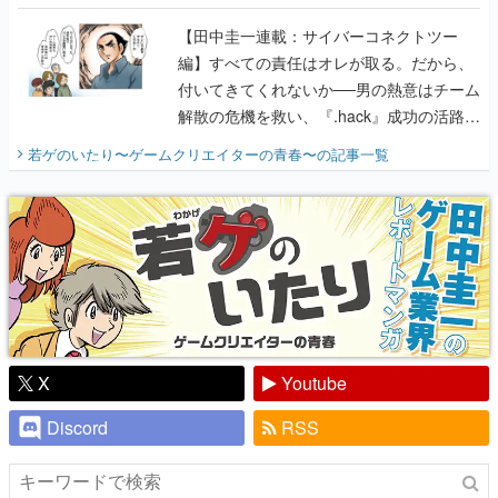
に行って、より理解を深めよう【PR】
【田中圭一連載：サイバーコネクトツー
編】すべての責任はオレが取る。だから、
付いてきてくれないか──男の熱意はチーム
解散の危機を救い、『.hack』成功の活路を
開く。業界の快男児・松山 洋に流れる血は
若ゲのいたり〜ゲームクリエイターの青春〜
の記事一覧
『少年ジャンプ』色だった【若ゲのいた
り】
X
Youtube
Discord
RSS