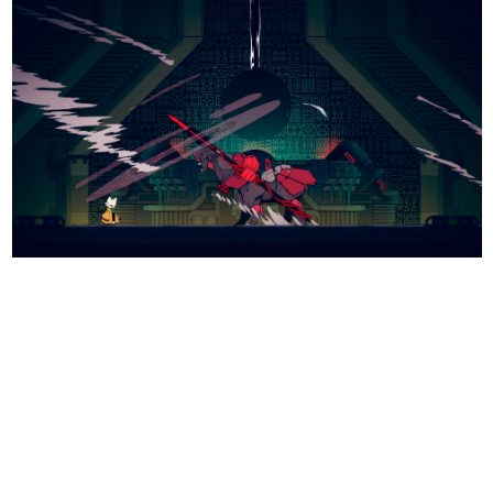
日本のコンテンツ産業やカルチャーに与えた影響を探る企
画です。
日本モバイルゲーム産業史
日本のモバイルゲーム史における主要なトピック・タイト
ルを網羅するほか、開発者へのインタビューや識者による
解説を掲載。約20年の歴史が一望できる決定版！
若ゲのいたり〜ゲームクリエイターの青春〜
『うつヌケ』『ペンと箸』等で知られるマンガ家・田中圭
一先生によるゲーム業界レポートマンガです。
なんでゲームは面白い？
ゲーム開発者・hamatsu氏がゲームの魅力を画面や操作の
具体的な形から解き明かしていく、硬派で骨太な評論連載
です。
ゲームが変えた日本語
「経験値」「裏技」「ラスボス」… ゲームにまつわる言葉
の起源や用法の変遷を、コンピューター文化史研究家・タ
イニーP氏が徹底調査。
カテゴリ
特集記事