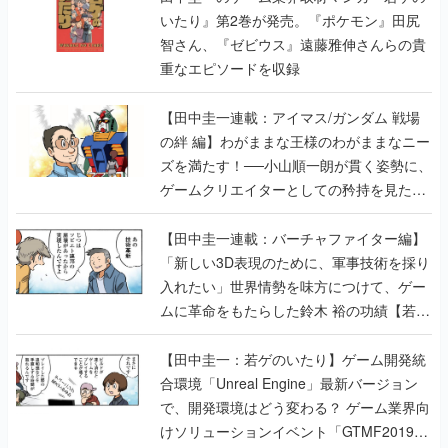
いたり』第2巻が発売。『ポケモン』田尻
智さん、『ゼビウス』遠藤雅伸さんらの貴
重なエピソードを収録
【田中圭一連載：アイマス/ガンダム 戦場
の絆 編】わがままな王様のわがままなニー
ズを満たす！──小山順一朗が貫く姿勢に、
ゲームクリエイターとしての矜持を見た
【若ゲのいたり最終回】
【田中圭一連載：バーチャファイター編】
「新しい3D表現のために、軍事技術を採り
入れたい」世界情勢を味方につけて、ゲー
ムに革命をもたらした鈴木 裕の功績【若ゲ
のいたり】
【田中圭一：若ゲのいたり】ゲーム開発統
合環境「Unreal Engine」最新バージョン
で、開発環境はどう変わる？ ゲーム業界向
けソリューションイベント「GTMF2019」