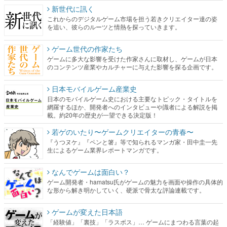
新世代に訊く
これからのデジタルゲーム市場を担う若きクリエイター達の姿
を追い、彼らのルーツと情熱を探っていきます。
ゲーム世代の作家たち
ゲームに多大な影響を受けた作家さんに取材し、ゲームが日本
のコンテンツ産業やカルチャーに与えた影響を探る企画です。
日本モバイルゲーム産業史
日本のモバイルゲーム史における主要なトピック・タイトルを
網羅するほか、開発者へのインタビューや識者による解説を掲
載。約20年の歴史が一望できる決定版！
若ゲのいたり〜ゲームクリエイターの青春〜
『うつヌケ』『ペンと箸』等で知られるマンガ家・田中圭一先
生によるゲーム業界レポートマンガです。
なんでゲームは面白い？
ゲーム開発者・hamatsu氏がゲームの魅力を画面や操作の具体的
な形から解き明かしていく、硬派で骨太な評論連載です。
ゲームが変えた日本語
「経験値」「裏技」「ラスボス」… ゲームにまつわる言葉の起