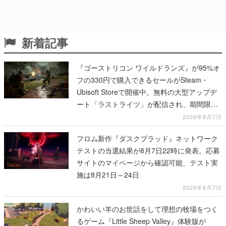
新着記事
『ゴーストリコン ワイルドランズ』が95%オ
フの330円で購入できるセールがSteam・
Ubisoft Storeで開催中。無料の大型アップデ
ート「ラストライツ」が配信され、期間限定
の無料プレイや過去作の無料配布も
2026年8月7日
フロム新作『ダスクブラッド』ネットワーク
テストの当選結果が8月7日22時に発表。応募
サイトのマイページから確認可能、テスト実
施は8月21日～24日
2026年8月7日
かわいい羊のお世話をして理想の牧場をつく
るゲーム『Little Sheep Valley』体験版が