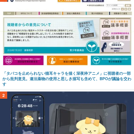
「タバコを止められない猫耳キャラを描く深夜枠アニメ」に視聴者の一部
から批判意見。違法薬物の使用と思しき描写も含めて、BPOが議論を交わ
す
2