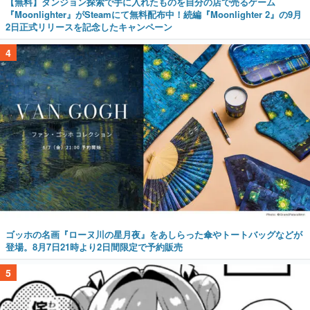
【無料】ダンジョン探索で手に入れたものを自分の店で売るゲーム
『Moonlighter』がSteamにて無料配布中！続編『Moonlighter 2』の9月
2日正式リリースを記念したキャンペーン
4
ゴッホの名画『ローヌ川の星月夜』をあしらった傘やトートバッグなどが
登場。8月7日21時より2日間限定で予約販売
5