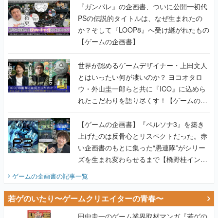
『ガンパレ』の企画書、ついに公開━初代
PSの伝説的タイトルは、なぜ生まれたの
か？そして『LOOP8』へ受け継がれたもの
【ゲームの企画書】
世界が認めるゲームデザイナー・上田文人
とはいったい何が凄いのか？ ヨコオタロ
ウ・外山圭一郎らと共に『ICO』に込めら
れたこだわりを語り尽くす！【ゲームの企
画書】
【ゲームの企画書】『ペルソナ3』を築き
上げたのは反骨心とリスペクトだった。赤
い企画書のもとに集った“愚連隊”がシリー
ズを生まれ変わらせるまで【橋野桂インタ
ビュー】
ゲームの企画書
の記事一覧
若ゲのいたり〜ゲームクリエイターの青春〜
田中圭一のゲーム業界取材マンガ『若ゲの