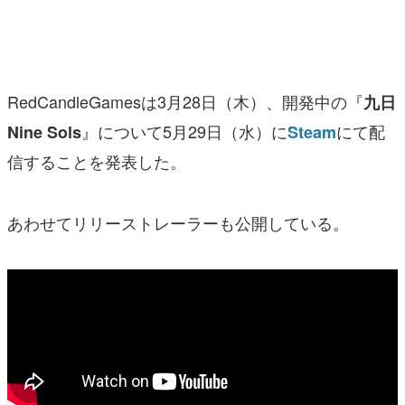
マンガ
女性向け
RedCandleGamesは3月28日（木）、開発中の『
九日
アプリレビュー
』について5月29日（水）に
にて配
Nine Sols
Steam
その他
信することを発表した。
電ファミニコゲーマーとは？
あわせてリリーストレーラーも公開している。
運営：株式会社マレ