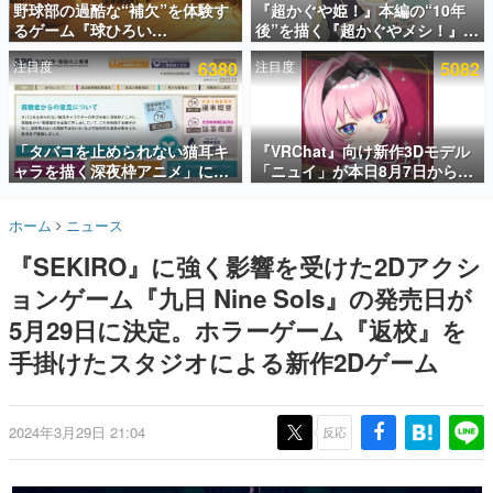
野球部の過酷な“補欠”を体験す
『超かぐや姫！』本編の“10年
るゲーム『球ひろい
後”を描く『超かぐやメシ！』
インタビュー
Simulator』が「1件」のウィッ
Web連載決定。新たなWebマン
注目度
6380
注目度
5082
シュリストをもとにチェコ語に
ガレーベル「ビビビコミック」
連載・特集一覧
対応しSNSで話題に。『キング
にて特別話が掲載スタート、あ
ダム・カム』開発元やチェコの
のお話には…まだ続きがある！
殿堂入り記事
プロ野球選手から称賛の声
SNS拡散数が数千以上！ ページビュー数万以上！ などな
「タバコを止められない猫耳キ
『VRChat』向け新作3Dモデル
ど。多くの人々に読まれた、電ファミ渾身の“殿堂入り”記
ャラを描く深夜枠アニメ」に視
「ニュイ」が本日8月7日から
事をまとめました。
聴者の一部から批判意見。違法
BOOTHにて発売。瞳に光る星
薬物の使用と思しき描写も含め
や感情豊かな表情が、小悪魔か
ゲームの企画書
ホーム
ニュース
て、BPOが議論を交わす
わいい
名作ゲームクリエイターの方々に製作時のエピソードをお
聞きし、ヒットする企画（ゲーム）とは何か？を探ってい
『SEKIRO』に強く影響を受けた2Dアクシ
きます。
ョンゲーム『九日 Nine Sols』の発売日が
赫本
この物語を解いてはいけない。『赫本』は、〈試験問題〉
5月29日に決定。ホラーゲーム『返校』を
の形をした短編ホラー小説集です。
手掛けたスタジオによる新作2Dゲーム
新世代に訊く
これからのデジタルゲーム市場を担う若きクリエイター達
の姿を追い、彼らのルーツと情熱を探っていきます。
2024年3月29日 21:04
反応
ゲーム世代の作家たち
ゲームに多大な影響を受けた作家さんに取材し、ゲームが