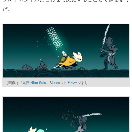
だ。
（画像は
『九日 Nine Sols』Steamストアページ
より）