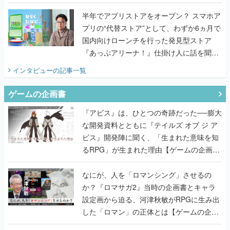
うこだわりをプロデューサーに聞いた
半年でアプリストアをオープン？ スマホア
プリの“代替ストア”として、わずか6ヵ月で
国内向けローンチを行った発見型ストア
『あっぷアリーナ！』仕掛け人に話を聞い
てみた
インタビュー
の記事一覧
ゲームの企画書
『アビス』は、ひとつの奇跡だった──膨大
な開発資料とともに『テイルズ オブ ジ ア
ビス』開発陣に聞く、「生まれた意味を知
るRPG」が生まれた理由【ゲームの企画
書】
なにが、人を「ロマンシング」させるの
か？『ロマサガ2』当時の企画書とキャラ
設定画から迫る、河津秋敏がRPGに生み出
した「ロマン」の正体とは【ゲームの企画
書】