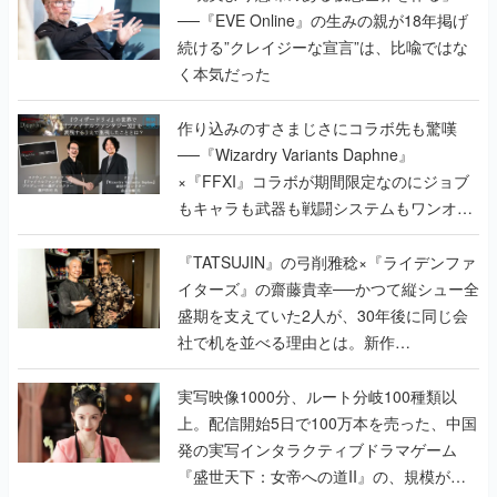
──『EVE Online』の生みの親が18年掲げ
続ける”クレイジーな宣言”は、比喩ではな
く本気だった
作り込みのすさまじさにコラボ先も驚嘆
──『Wizardry Variants Daphne』
×『FFXI』コラボが期間限定なのにジョブ
もキャラも武器も戦闘システムもワンオフ
で作り込まれた理由を両ディレクターに聞
く
『TATSUJIN』の弓削雅稔×『ライデンファ
イターズ』の齋藤貴幸──かつて縦シュー全
盛期を支えていた2人が、30年後に同じ会
社で机を並べる理由とは。新作
『TATSUJIN EXTREME』で初タッグを組
んだレジェンド2人に訊く開発秘話
実写映像1000分、ルート分岐100種類以
上。配信開始5日で100万本を売った、中国
発の実写インタラクティブドラマゲーム
『盛世天下：女帝への道II』の、規模が違