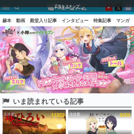
広告をスキップ
赫本
動画
殿堂入り記事
インタビュー
特集記事
マンガ
いま読まれている記事
ピックアップ
注目度
11352
注目度
6556
電ファミのいま読まれている記事ランキング
アプリセール情報