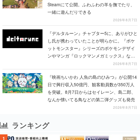
Steamにて公開。ふわふわの羊を撫でたり、
一緒に遊んだりできる
2026年8月7日
『デルタルーン』チャプター5に、ありがひと
し氏が携わっていたことが明らかに。『ポケ
ットモンスター』シリーズのポケモンデザイ
ンやマンガ『ロックマンメガミックス』など
で知られる
2026年8月7日
『映画ちいかわ 人魚の島のひみつ』が公開14
日で興行収入50億円、観客動員数が350万人
を突破。8月7日からはセイレーン、島二郎、
なんか懐いてる鳥などの第二弾グッズも発売
2026年8月7日
ランキング
1