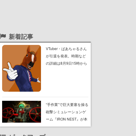
新着記事
VTuber・ばあちゃるさん
が引退を発表。時期など
の詳細は8月9日15時から
の配信で説明
“手作業”で巨大要塞を操る
砲撃シミュレーションゲ
ーム『IRON NEST』が本
日8月7日Steamにてリリ
ース。弾道計算から砲弾