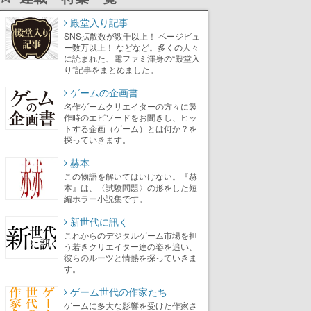
殿堂入り記事
SNS拡散数が数千以上！ ページビュ
ー数万以上！ などなど。多くの人々
に読まれた、電ファミ渾身の“殿堂入
り”記事をまとめました。
ゲームの企画書
名作ゲームクリエイターの方々に製
作時のエピソードをお聞きし、ヒッ
トする企画（ゲーム）とは何か？を
探っていきます。
赫本
この物語を解いてはいけない。『赫
本』は、〈試験問題〉の形をした短
編ホラー小説集です。
新世代に訊く
これからのデジタルゲーム市場を担
う若きクリエイター達の姿を追い、
彼らのルーツと情熱を探っていきま
す。
ゲーム世代の作家たち
ゲームに多大な影響を受けた作家さ