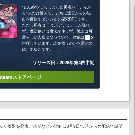
“ぜんめつ”してしまった勇者パーティか
ら1人だけ選んで、ともに迷宮からの脱
出を目指すダンジョン探索RPGです。
ただし勇者は「はい/いいえ」しか喋れ
ず、魔法使いは魔法が使えず、戦士は可
愛らしい人形になっていて、僧侶は██を
崇拝しています。誰を救うのかを選ぶの
は、あなたです。
リリース日：2026年第4四半期
Steamストアページ
るさんが引退を発表。時期などの詳細は8月9日15時からの配信で説明