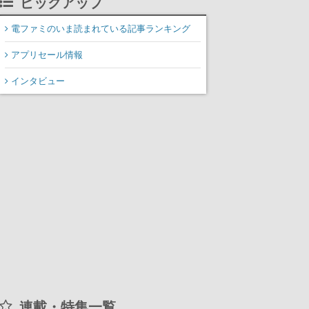
ピックアップ
装填、砲塔旋回までワン
オペでこなし、強烈な一
電ファミのいま読まれている記事ランキング
撃をブチかませるロマン
アプリセール情報
ある作品
インタビュー
連載・特集一覧