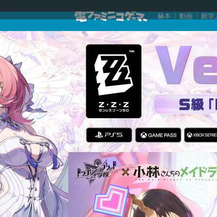
赫本
動画
殿堂