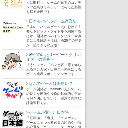
んに取材し、ゲームが日本のコンテ
ンツ産業やカルチャーに与えた影響
を探る企画です。
日本モバイルゲーム産業史
日本のモバイルゲーム史における主
要なトピック・タイトルを網羅する
ほか、開発者へのインタビューや識
者による解説を掲載。約20年の歴史
が一望できる決定版！
若ゲのいたり〜ゲームクリエ
イターの青春〜
『うつヌケ』『ペンと箸』等で知ら
れるマンガ家・田中圭一先生による
ゲーム業界レポートマンガです。
なんでゲームは面白い？
ゲーム開発者・hamatsu氏がゲーム
の魅力を画面や操作の具体的な形か
ら解き明かしていく、硬派で骨太な
評論連載です。
ゲームが変えた日本語
「経験値」「裏技」「ラスボス」…
ゲームにまつわる言葉の起源や用法
の変遷を、コンピューター文化史研