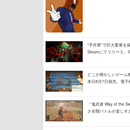
“手作業”で巨大要塞を操
Steamにてリリース
撃をブチかませるロマ
どこか懐かしいゲーム
本日8月7日発売。電
に耳を傾ける
『鬼武者 Way of 
さ全開バトルが楽しす
なって超爽快