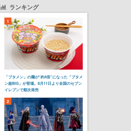
ランキング
1
「ブタメン」の麺が“約4倍”になった「ブタメ
ン超BIG」が登場。8月11日より全国のセブン
イレブンで順次発売
2