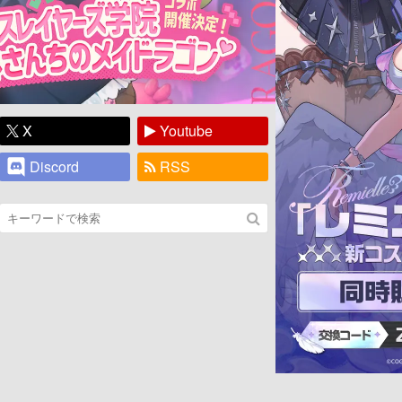
X
Youtube
Discord
RSS