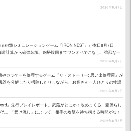
2026年8月7日
る砲撃シミュレーションゲーム『IRON NEST』が本日8月7日
。弾道計算から砲弾装填、砲塔旋回までワンオペでこなし、強烈な一
ンある作品
2026年8月7日
機やガラケーを修理するゲーム『リ・ストーリー: 思い出修理屋』が
子機器を分解したり掃除したりしながら、お客さん一人ひとりの物語
2026年8月7日
the Sword』先行プレイレポート。武蔵がとにかく攻めまくる、豪傑らし
ぎた。「受け流し」によって、相手の攻撃を待ち構える時間がなく
2026年8月7日