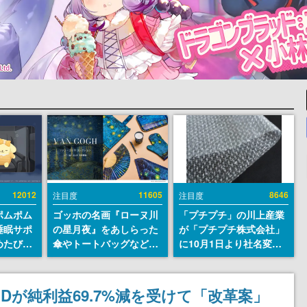
12012
11605
8646
注目度
注目度
ポムポム
ゴッホの名画『ローヌ川
「プチプチ」の川上産業
睡眠サポ
の星月夜』をあしらった
が「プチプチ株式会社」
めたび』
傘やトートバッグなどが
に10月1日より社名変更
ラごとの
登場。8月7日21時より2
へ。創業58年で初めての
しアラー
日間限定で予約販売
変更で、“プチッ”と鳴る
おなじみの緩衝材が会社
Dが純利益69.7%減を受けて「改革案」
の名前に