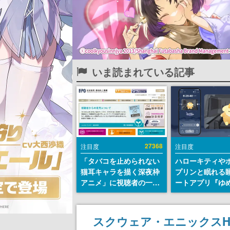
いま読まれている記事
27368
注目度
注目度
「タバコを止められない
ハローキティや
猫耳キャラを描く深夜枠
プリンと眠れる
アニメ」に視聴者の一部
ートアプリ『ゆ
から批判意見。違法薬物
が配信中。キャ
の使用と思しき描写も含
ASMRや目覚ま
めて、BPOが議論を交わ
ムも搭載
スクウェア・エニックスH
す