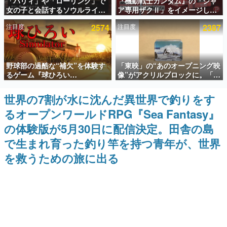
「パリィ」や「ローリング」で
『機動戦士ガンダム』の「シャ
女の子と会話するソウルライク
ア専用ザクⅡ」をイメージした
インタビュー
恋愛ゲーム『小早川さんはソウ
散水ホースリールが予約開始。
注目度
2574
注目度
2387
ルライク』無料公開。返事に失
本体にはシャアのパーソナルマ
連載・特集一覧
敗すると「YOU DIED」
ークやジオン公国軍のエンブレ
ム、型式番号などを配置
殿堂入り記事
野球部の過酷な“補欠”を体験す
「東映」の“あのオープニング映
SNS拡散数が数千以上！ ページビュー数万以上！ などな
ど。多くの人々に読まれた、電ファミ渾身の“殿堂入り”記
るゲーム『球ひろい
像”がアクリルブロックに。「東
事をまとめました。
Simulator』が「1件」のウィッ
映ヒストリカル グッズコレクシ
シュリストをもとにチェコ語に
ョン」が8月下旬より発売
世界の7割が水に沈んだ異世界で釣りをす
ゲームの企画書
対応しSNSで話題に。『キング
名作ゲームクリエイターの方々に製作時のエピソードをお
るオープンワールドRPG『Sea Fantasy』
ダム・カム』開発元やチェコの
聞きし、ヒットする企画（ゲーム）とは何か？を探ってい
プロ野球選手から称賛の声
きます。
の体験版が5月30日に配信決定。田舎の島
赫本
で生まれ育った釣り竿を持つ青年が、世界
この物語を解いてはいけない。『赫本』は、〈試験問題〉
を救うための旅に出る
の形をした短編ホラー小説集です。
新世代に訊く
これからのデジタルゲーム市場を担う若きクリエイター達
の姿を追い、彼らのルーツと情熱を探っていきます。
ゲーム世代の作家たち
ゲームに多大な影響を受けた作家さんに取材し、ゲームが