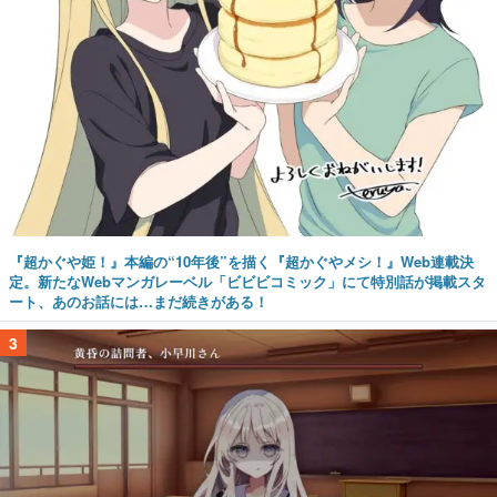
『超かぐや姫！』本編の“10年後”を描く『超かぐやメシ！』Web連載決
定。新たなWebマンガレーベル「ビビビコミック」にて特別話が掲載スタ
ート、あのお話には…まだ続きがある！
3