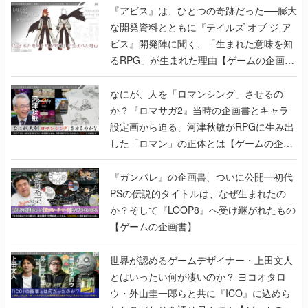
るRPG」が生まれた理由【ゲームの企画
書】
なにが、人を「ロマンシング」させるの
か？『ロマサガ2』当時の企画書とキャラ
設定画から迫る、河津秋敏がRPGに生み出
した「ロマン」の正体とは【ゲームの企画
書】
『ガンパレ』の企画書、ついに公開━初代
PSの伝説的タイトルは、なぜ生まれたの
か？そして『LOOP8』へ受け継がれたもの
【ゲームの企画書】
世界が認めるゲームデザイナー・上田文人
とはいったい何が凄いのか？ ヨコオタロ
ウ・外山圭一郎らと共に『ICO』に込めら
れたこだわりを語り尽くす！【ゲームの企
画書】
【ゲームの企画書】『ペルソナ3』を築き