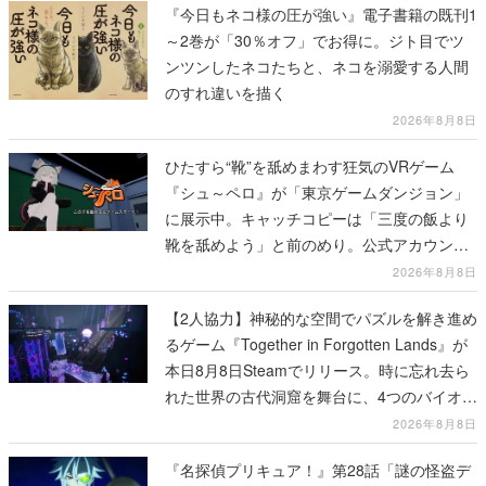
のすれ違いを描く
2026年8月8日
ひたすら“靴”を舐めまわす狂気のVRゲーム
『シュ～ペロ』が「東京ゲームダンジョン」
に展示中。キャッチコピーは「三度の飯より
靴を舐めよう」と前のめり。公式アカウント
も開設され、2026年リリースに向けて開発中
2026年8月8日
【2人協力】神秘的な空間でパズルを解き進め
るゲーム『Together in Forgotten Lands』が
本日8月8日Steamでリリース。時に忘れ去ら
れた世界の古代洞窟を舞台に、4つのバイオー
ムを探索しながら脱出を目指す
2026年8月8日
『名探偵プリキュア！』第28話「謎の怪盗デ
ッチ・アゲイン」先行カット解禁。泣きぼく
ろにモノクル、ミステリアスな姿が映し出さ
れた場面も