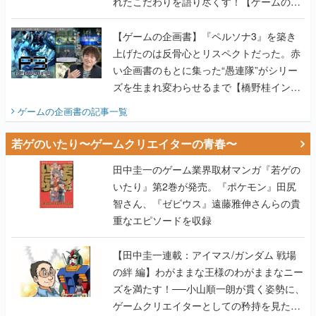
上げたのは反骨心とリスペクトだった。赤
い企画書のもとに集った“愚連隊”がシリー
ズを生まれ変わらせるまで【橋野桂インタ
ビュー】
ゲームの企画書
の記事一覧
若ゲのいたり〜ゲームクリエイターの青春〜
田中圭一のゲーム業界取材マンガ『若ゲの
いたり』第2巻が発売。『ポケモン』田尻
智さん、『ゼビウス』遠藤雅伸さんらの貴
重なエピソードを収録
【田中圭一連載：アイマス/ガンダム 戦場
の絆 編】わがままな王様のわがままなニー
ズを満たす！──小山順一朗が貫く姿勢に、
ゲームクリエイターとしての矜持を見た
【若ゲのいたり最終回】
【田中圭一連載：バーチャファイター編】
「新しい3D表現のために、軍事技術を採り