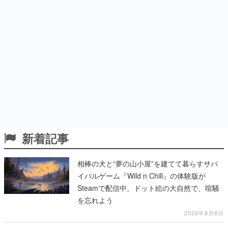
新着記事
相棒の犬と“夢の山小屋”を建てて暮らすサバ
イバルゲーム『Wild n Chill』の体験版が
Steamで配信中。ドット絵の大自然で、喧騒
を忘れよう
2026年8月8日
『今日もネコ様の圧が強い』電子書籍の既刊1
～2巻が「30％オフ」でお得に。ジト目でツ
ンツンしたネコたちと、ネコを溺愛する人間