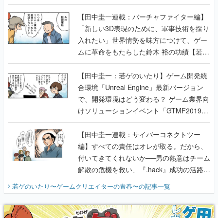
入れたい」世界情勢を味方につけて、ゲー
ムに革命をもたらした鈴木 裕の功績【若ゲ
のいたり】
【田中圭一：若ゲのいたり】ゲーム開発統
合環境「Unreal Engine」最新バージョン
で、開発環境はどう変わる？ ゲーム業界向
けソリューションイベント「GTMF2019」
に行って、より理解を深めよう【PR】
【田中圭一連載：サイバーコネクトツー
編】すべての責任はオレが取る。だから、
付いてきてくれないか──男の熱意はチーム
解散の危機を救い、『.hack』成功の活路を
開く。業界の快男児・松山 洋に流れる血は
若ゲのいたり〜ゲームクリエイターの青春〜
の記事一覧
『少年ジャンプ』色だった【若ゲのいた
り】