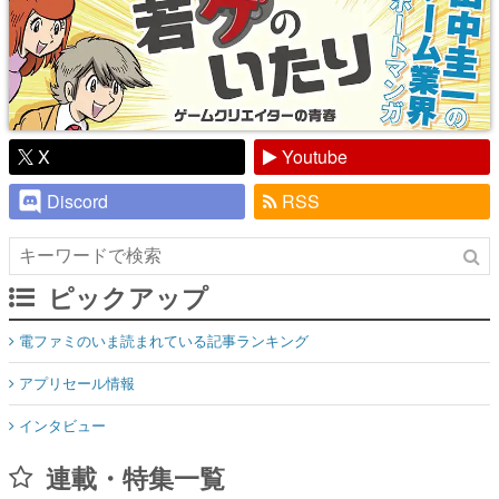
X
Youtube
Discord
RSS
ピックアップ
電ファミのいま読まれている記事ランキング
アプリセール情報
インタビュー
連載・特集一覧
殿堂入り記事
SNS拡散数が数千以上！ ページビュー数万以上！ などなど。多
くの人々に読まれた、電ファミ渾身の“殿堂入り”記事をまとめま
した。