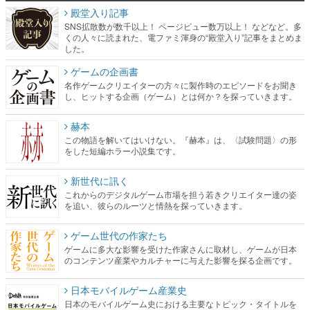
ゲームの企画書
名作ゲームクリエイターの方々に製作時のエピソードをお聞き
し、ヒットする企画（ゲーム）とは何か？を探っていきます。
赫本
この物語を解いてはいけない。『赫本』は、〈試験問題〉の形
をした短編ホラー小説集です。
新世代に訊く
これからのデジタルゲーム市場を担う若きクリエイター達の姿
を追い、彼らのルーツと情熱を探っていきます。
ゲーム世代の作家たち
ゲームに多大な影響を受けた作家さんに取材し、ゲームが日本
のコンテンツ産業やカルチャーに与えた影響を探る企画です。
日本モバイルゲーム産業史
日本のモバイルゲーム史における主要なトピック・タイトルを
網羅するほか、開発者へのインタビューや識者による解説を掲
載。約20年の歴史が一望できる決定版！
若ゲのいたり〜ゲームクリエイターの青春〜