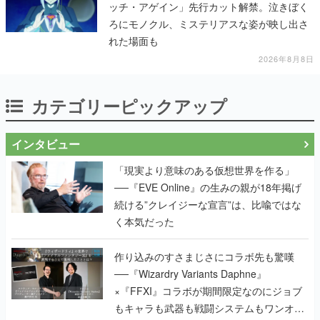
2026年8月8日
カテゴリーピックアップ
インタビュー
「現実より意味のある仮想世界を作る」
──『EVE Online』の生みの親が18年掲げ
続ける”クレイジーな宣言”は、比喩ではな
く本気だった
作り込みのすさまじさにコラボ先も驚嘆
──『Wizardry Variants Daphne』
×『FFXI』コラボが期間限定なのにジョブ
もキャラも武器も戦闘システムもワンオフ
で作り込まれた理由を両ディレクターに聞
く
『TATSUJIN』の弓削雅稔×『ライデンファ
イターズ』の齋藤貴幸──かつて縦シュー全