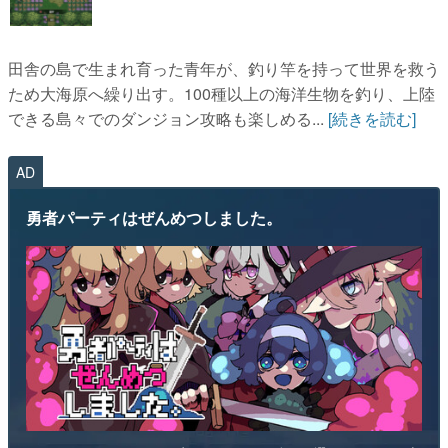
ため大海原へ繰り出す。100種以上の海洋生物を釣り、上陸
できる島々でのダンジョン攻略も楽しめる...
[続きを読む]
AD
勇者パーティはぜんめつしました。
“ぜんめつ”してしまった勇者パーティから1人だけ選んで、ともに迷
宮からの脱出を目指すダンジョン探索RPGです。 ただし勇者は「は
い/いいえ」しか喋れず、魔法使いは魔法が使えず、戦士は可愛らし
い人形になっていて、僧侶は██を崇拝しています。誰を救うのかを