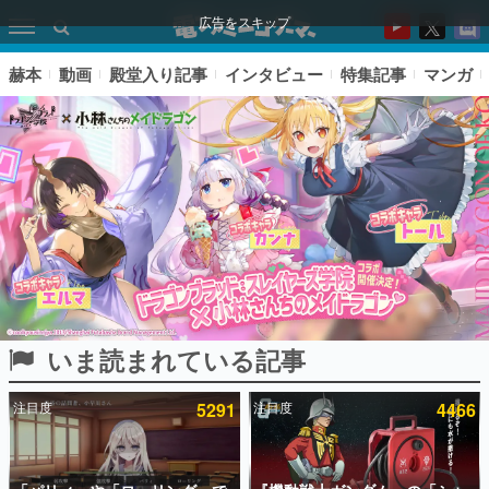
広告をスキップ
赫本
動画
殿堂入り記事
インタビュー
特集記事
マンガ
いま読まれている記事
ピックアップ
注目度
5291
注目度
4466
電ファミのいま読まれている記事ランキング
アプリセール情報