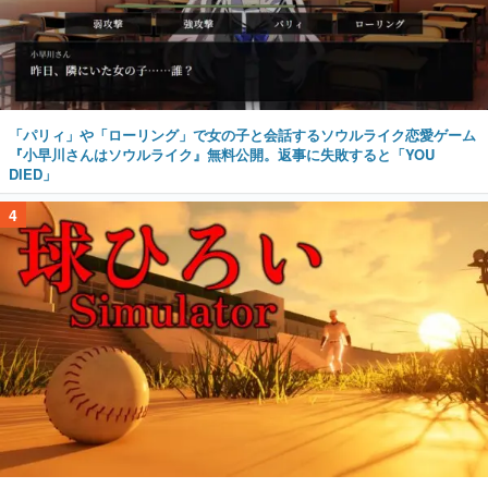
「パリィ」や「ローリング」で女の子と会話するソウルライク恋愛ゲーム
『小早川さんはソウルライク』無料公開。返事に失敗すると「YOU
DIED」
4
野球部の過酷な“補欠”を体験するゲーム『球ひろいSimulator』が「1
件」のウィッシュリストをもとにチェコ語に対応しSNSで話題に。『キン
グダム・カム』開発元やチェコのプロ野球選手から称賛の声