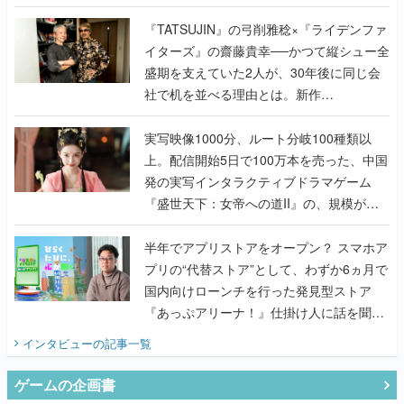
盛期を支えていた2人が、30年後に同じ会
社で机を並べる理由とは。新作
『TATSUJIN EXTREME』で初タッグを組
んだレジェンド2人に訊く開発秘話
実写映像1000分、ルート分岐100種類以
上。配信開始5日で100万本を売った、中国
発の実写インタラクティブドラマゲーム
『盛世天下：女帝への道II』の、規模が違
うこだわりをプロデューサーに聞いた
半年でアプリストアをオープン？ スマホア
プリの“代替ストア”として、わずか6ヵ月で
国内向けローンチを行った発見型ストア
『あっぷアリーナ！』仕掛け人に話を聞い
てみた
インタビュー
の記事一覧
ゲームの企画書
『アビス』は、ひとつの奇跡だった──膨大
な開発資料とともに『テイルズ オブ ジ ア
ビス』開発陣に聞く、「生まれた意味を知