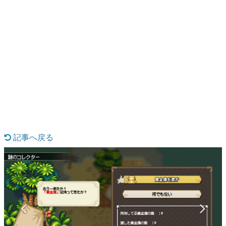
日本のコンテンツ産業やカルチャーに与えた影響を探る企
画です。
日本モバイルゲーム産業史
日本のモバイルゲーム史における主要なトピック・タイト
ルを網羅するほか、開発者へのインタビューや識者による
解説を掲載。約20年の歴史が一望できる決定版！
若ゲのいたり〜ゲームクリエイターの青春〜
『うつヌケ』『ペンと箸』等で知られるマンガ家・田中圭
一先生によるゲーム業界レポートマンガです。
記事へ戻る
なんでゲームは面白い？
ゲーム開発者・hamatsu氏がゲームの魅力を画面や操作の
具体的な形から解き明かしていく、硬派で骨太な評論連載
です。
ゲームが変えた日本語
「経験値」「裏技」「ラスボス」… ゲームにまつわる言葉
の起源や用法の変遷を、コンピューター文化史研究家・タ
イニーP氏が徹底調査。
カテゴリ
2 / 16
特集記事