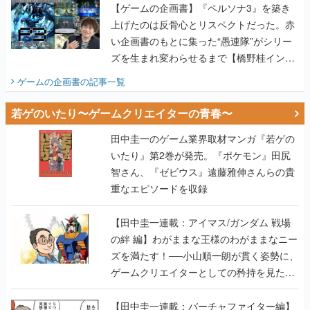
ズを生まれ変わらせるまで【橋野桂インタ
ビュー】
ゲームの企画書
の記事一覧
若ゲのいたり〜ゲームクリエイターの青春〜
田中圭一のゲーム業界取材マンガ『若ゲの
いたり』第2巻が発売。『ポケモン』田尻
智さん、『ゼビウス』遠藤雅伸さんらの貴
重なエピソードを収録
【田中圭一連載：アイマス/ガンダム 戦場
の絆 編】わがままな王様のわがままなニー
ズを満たす！──小山順一朗が貫く姿勢に、
ゲームクリエイターとしての矜持を見た
【若ゲのいたり最終回】
【田中圭一連載：バーチャファイター編】
「新しい3D表現のために、軍事技術を採り
入れたい」世界情勢を味方につけて、ゲー
ムに革命をもたらした鈴木 裕の功績【若ゲ