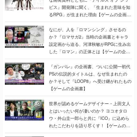
なにが、人を「ロマンシング」させるの
か？『ロマサガ2』当時の企画書とキャラ
設定画から迫る、河津秋敏がRPGに生み出
した「ロマン」の正体とは【ゲームの企画
書】
『ガンパレ』の企画書、ついに公開━初代
PSの伝説的タイトルは、なぜ生まれたの
か？そして『LOOP8』へ受け継がれたもの
【ゲームの企画書】
世界が認めるゲームデザイナー・上田文人
とはいったい何が凄いのか？ ヨコオタロ
ウ・外山圭一郎らと共に『ICO』に込めら
れたこだわりを語り尽くす！【ゲームの企
画書】
【ゲームの企画書】『ペルソナ3』を築き
上げたのは反骨心とリスペクトだった。赤
い企画書のもとに集った“愚連隊”がシリー