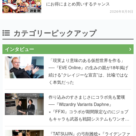
カテゴリーピックアップ
インタビュー
「現実より意味のある仮想世界を作る」
──『EVE Online』の生みの親が18年掲げ
続ける”クレイジーな宣言”は、比喩ではな
く本気だった
作り込みのすさまじさにコラボ先も驚嘆
──『Wizardry Variants Daphne』
×『FFXI』コラボが期間限定なのにジョブ
もキャラも武器も戦闘システムもワンオフ
で作り込まれた理由を両ディレクターに聞
く
『TATSUJIN』の弓削雅稔×『ライデンファ
イターズ』の齋藤貴幸──かつて縦シュー全
盛期を支えていた2人が、30年後に同じ会
社で机を並べる理由とは。新作