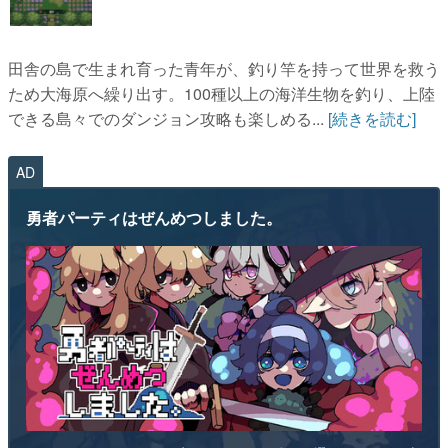
ため大海原へ繰り出す。100種以上の海洋生物を釣り、上陸
できる島々でのダンジョン攻略も楽しめる...
[続きを読む]
AD
勇者パーティはぜんめつしました。
“ぜんめつ”してしまった勇者パーティから1人だけ選んで、ともに迷
宮からの脱出を目指すダンジョン探索RPGです。 ただし勇者は「は
い/いいえ」しか喋れず、魔法使いは魔法が使えず、戦士は可愛らし
い人形になっていて、僧侶は██を崇拝しています。誰を救うのかを