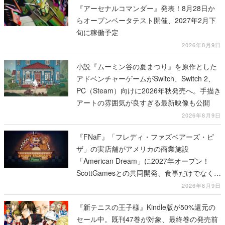
2026年8月9日
小説『ムーミン谷の夏まつり』を原作とした
アドベンチャーゲームがSwitch、Switch 2、
PC（Steam）向けに2026年秋発売へ。手描き
アートの雰囲気が良すぎる最新映像も公開
2026年8月9日
『FNaF』「フレディ・ファズベアーズ・ピ
ザ」の実店舗がアメリカの商業施設
「American Dream」に2027年オープン！
ScottGamesとの共同開発、食事だけでなくス
テージショーや没入型のホラー体験も楽しめ
2026年8月9日
る
『新テニスの王子様』Kindle版が50%還元の
セール中。既刊47巻が対象、最終巻の発売前
にお得にまとめ買いするチャンス
2026年8月9日