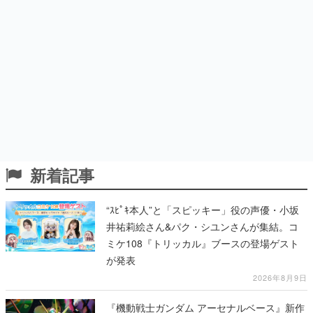
新着記事
“ｽﾋﾟｷ本人”と「スピッキー」役の声優・小坂
井祐莉絵さん&パク・シユンさんが集結。コ
ミケ108『トリッカル』ブースの登場ゲスト
が発表
2026年8月9日
『機動戦士ガンダム アーセナルベース』新作
『アーセナルコマンダー』発表！8月28日か
らオープンベータテスト開催、2027年2月下
旬に稼働予定