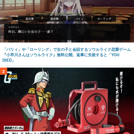
「パリィ」や「ローリング」で女の子と会話するソウルライク恋愛ゲーム
『小早川さんはソウルライク』無料公開。返事に失敗すると「YOU
DIED」
2
『機動戦士ガンダム』の「シャア専用ザクⅡ」をイメージした散水ホース
リールが予約開始。本体にはシャアのパーソナルマークやジオン公国軍の