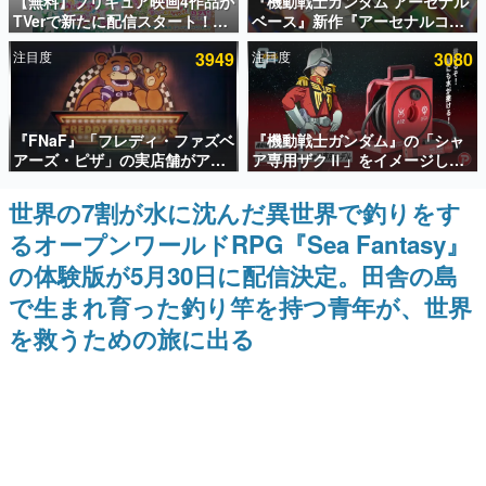
【無料】プリキュア映画4作品が
『機動戦士ガンダム アーセナル
TVerで新たに配信スタート！な
ベース』新作『アーセナルコマ
インタビュー
んと2018年～2024年の映画ほぼ
ンダー』発表！8月28日からオ
注目度
3949
注目度
3080
すべてが見放題に、ぶっちゃけ
ープンベータテスト開催、2027
連載・特集一覧
ありえないラインナップ
年2月下旬に稼働予定
殿堂入り記事
『FNaF』「フレディ・ファズベ
『機動戦士ガンダム』の「シャ
SNS拡散数が数千以上！ ページビュー数万以上！ などな
ど。多くの人々に読まれた、電ファミ渾身の“殿堂入り”記
アーズ・ピザ」の実店舗がアメ
ア専用ザクⅡ」をイメージした
事をまとめました。
リカの商業施設「American
散水ホースリールが予約開始。
Dream」に2027年オープン！
本体にはシャアのパーソナルマ
世界の7割が水に沈んだ異世界で釣りをす
ゲームの企画書
ScottGamesとの共同開発、食
ークやジオン公国軍のエンブレ
名作ゲームクリエイターの方々に製作時のエピソードをお
るオープンワールドRPG『Sea Fantasy』
事だけでなくステージショーや
ム、型式番号などを配置
聞きし、ヒットする企画（ゲーム）とは何か？を探ってい
没入型のホラー体験も楽しめる
きます。
の体験版が5月30日に配信決定。田舎の島
赫本
で生まれ育った釣り竿を持つ青年が、世界
この物語を解いてはいけない。『赫本』は、〈試験問題〉
を救うための旅に出る
の形をした短編ホラー小説集です。
新世代に訊く
これからのデジタルゲーム市場を担う若きクリエイター達
の姿を追い、彼らのルーツと情熱を探っていきます。
ゲーム世代の作家たち
ゲームに多大な影響を受けた作家さんに取材し、ゲームが