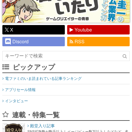
X
Youtube
Discord
RSS
ピックアップ
電ファミのいま読まれている記事ランキング
アプリセール情報
インタビュー
連載・特集一覧
殿堂入り記事
SNS拡散数が数千以上！ ページビュー数万以上！ などなど。多
くの人々に読まれた、電ファミ渾身の“殿堂入り”記事をまとめま
した。
ゲームの企画書