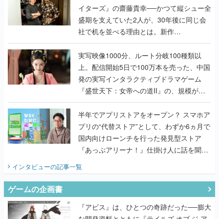
『TATSUJIN EXTREME』で初タッグを組
んだレジェンド2人に訊く開発秘話
実写映像1000分、ルート分岐100種類以
上。配信開始5日で100万本を売った、中国
発の実写インタラクティブドラマゲーム
『盛世天下：女帝への道II』の、規模が違
うこだわりをプロデューサーに聞いた
半年でアプリストアをオープン？ スマホア
プリの“代替ストア”として、わずか6ヵ月で
国内向けローンチを行った発見型ストア
『あっぷアリーナ！』仕掛け人に話を聞い
てみた
インタビュー
の記事一覧
ゲームの企画書
『アビス』は、ひとつの奇跡だった──膨大
な開発資料とともに『テイルズ オブ ジ ア
ビス』開発陣に聞く、「生まれた意味を知
るRPG」が生まれた理由【ゲームの企画
書】