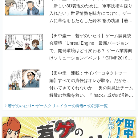
のいたり】
【田中圭一：若ゲのいたり】ゲーム開発統
合環境「Unreal Engine」最新バージョン
で、開発環境はどう変わる？ ゲーム業界向
けソリューションイベント「GTMF2019」
に行って、より理解を深めよう【PR】
【田中圭一連載：サイバーコネクトツー
編】すべての責任はオレが取る。だから、
付いてきてくれないか──男の熱意はチーム
解散の危機を救い、『.hack』成功の活路を
開く。業界の快男児・松山 洋に流れる血は
若ゲのいたり〜ゲームクリエイターの青春〜
の記事一覧
『少年ジャンプ』色だった【若ゲのいた
り】