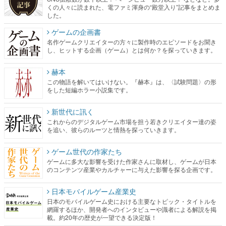
名作ゲームクリエイターの方々に製作時のエピソードをお聞き
し、ヒットする企画（ゲーム）とは何か？を探っていきます。
赫本
この物語を解いてはいけない。『赫本』は、〈試験問題〉の形
をした短編ホラー小説集です。
新世代に訊く
これからのデジタルゲーム市場を担う若きクリエイター達の姿
を追い、彼らのルーツと情熱を探っていきます。
ゲーム世代の作家たち
ゲームに多大な影響を受けた作家さんに取材し、ゲームが日本
のコンテンツ産業やカルチャーに与えた影響を探る企画です。
日本モバイルゲーム産業史
日本のモバイルゲーム史における主要なトピック・タイトルを
網羅するほか、開発者へのインタビューや識者による解説を掲
載。約20年の歴史が一望できる決定版！
若ゲのいたり〜ゲームクリエイターの青春〜
『うつヌケ』『ペンと箸』等で知られるマンガ家・田中圭一先
生によるゲーム業界レポートマンガです。