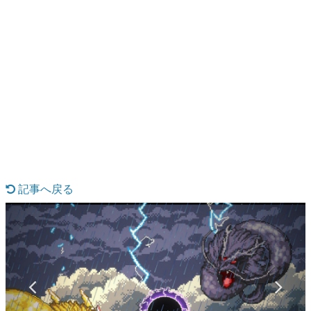
日本のコンテンツ産業やカルチャーに与えた影響を探る企
画です。
日本モバイルゲーム産業史
日本のモバイルゲーム史における主要なトピック・タイト
ルを網羅するほか、開発者へのインタビューや識者による
解説を掲載。約20年の歴史が一望できる決定版！
若ゲのいたり〜ゲームクリエイターの青春〜
『うつヌケ』『ペンと箸』等で知られるマンガ家・田中圭
一先生によるゲーム業界レポートマンガです。
記事へ戻る
なんでゲームは面白い？
ゲーム開発者・hamatsu氏がゲームの魅力を画面や操作の
具体的な形から解き明かしていく、硬派で骨太な評論連載
です。
ゲームが変えた日本語
「経験値」「裏技」「ラスボス」… ゲームにまつわる言葉
の起源や用法の変遷を、コンピューター文化史研究家・タ
イニーP氏が徹底調査。
カテゴリ
3 / 16
特集記事