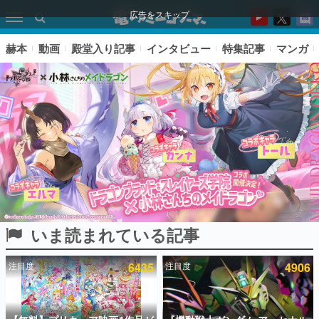
広告をスキップ
赫本
動画
殿堂入り記事
インタビュー
特集記事
マンガ
いま読まれている記事
ピックアップ
注目度
6435
注目度
4906
電ファミのいま読まれている記事ランキング
アプリセール情報