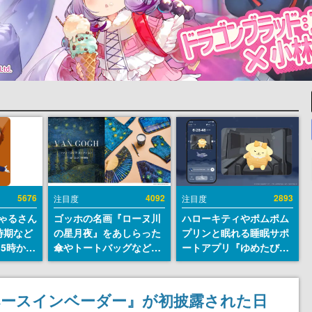
5676
4092
2893
注目度
注目度
ちゃるさん
ゴッホの名画『ローヌ川
ハローキティやポムポム
時期など
の星月夜』をあしらった
プリンと眠れる睡眠サポ
15時から
傘やトートバッグなどが
ートアプリ『ゆめたび』
登場。8月7日21時より2
が配信中。キャラごとの
日間限定で予約販売
ASMRや目覚ましアラー
ムも搭載
ペースインベーダー』が初披露された日