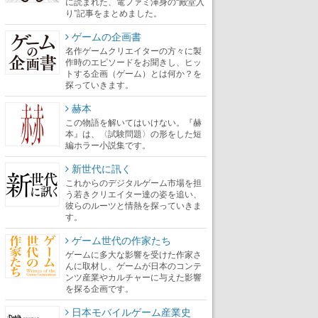
に読まれた、電ファミ渾身の“殿堂入
り”記事をまとめました。
ゲームの企画書
名作ゲームクリエイターの方々に製
作時のエピソードをお聞きし、ヒッ
トする企画（ゲーム）とは何か？を
探っていきます。
赫本
この物語を解いてはいけない。『赫
本』は、〈試験問題〉の形をした短
編ホラー小説集です。
新世代に訊く
これからのデジタルゲーム市場を担
う若きクリエイター達の姿を追い、
彼らのルーツと情熱を探っていきま
す。
ゲーム世代の作家たち
ゲームに多大な影響を受けた作家さ
んに取材し、ゲームが日本のコンテ
ンツ産業やカルチャーに与えた影響
を探る企画です。
日本モバイルゲーム産業史