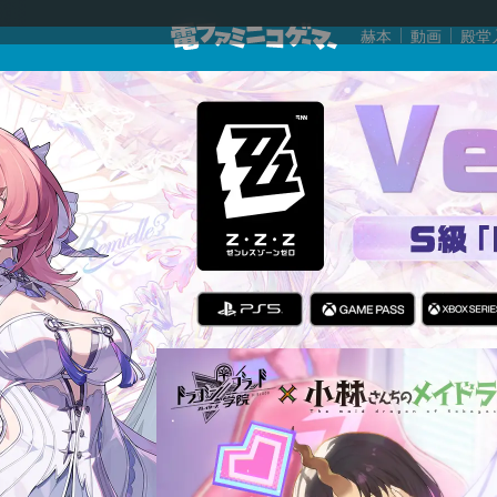
赫本
動画
殿堂