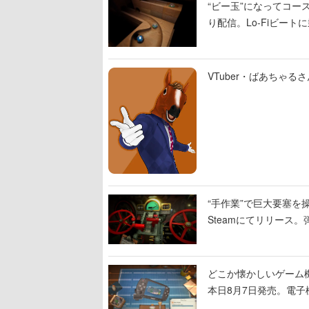
“ビー玉”になってコース
り配信。Lo-Fiビー
VTuber・ばあちゃ
“手作業”で巨大要塞を操
Steamにてリリース
撃をブチかませるロマ
どこか懐かしいゲーム
本日8月7日発売。電
に耳を傾ける