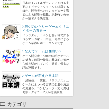
日本のモバイルゲーム史における主
要なトピック・タイトルを網羅する
ほか、開発者へのインタビューや識
者による解説を掲載。約20年の歴史
が一望できる決定版！
若ゲのいたり〜ゲームクリエ
イターの青春〜
『うつヌケ』『ペンと箸』等で知ら
れるマンガ家・田中圭一先生による
ゲーム業界レポートマンガです。
なんでゲームは面白い？
ゲーム開発者・hamatsu氏がゲーム
の魅力を画面や操作の具体的な形か
ら解き明かしていく、硬派で骨太な
評論連載です。
ゲームが変えた日本語
「経験値」「裏技」「ラスボス」…
ゲームにまつわる言葉の起源や用法
の変遷を、コンピューター文化史研
究家・タイニーP氏が徹底調査。
カテゴリ