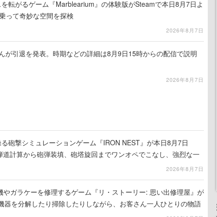
を転がるゲーム『Marblearium』の体験版がSteamで本日8月7日よ
トに乗って奇妙な空間を探検
2026年8月7日
るさんが引退を発表。時期などの詳細は8月9日15時からの配信で説明
2026年8月7日
る砲撃シミュレーションゲーム『IRON NEST』が本日8月7日
。弾道計算から砲弾装填、砲塔旋回までワンオペでこなし、強烈な一
ンある作品
2026年8月7日
機やガラケーを修理するゲーム『リ・ストーリー: 思い出修理屋』が
子機器を分解したり掃除したりしながら、お客さん一人ひとりの物語