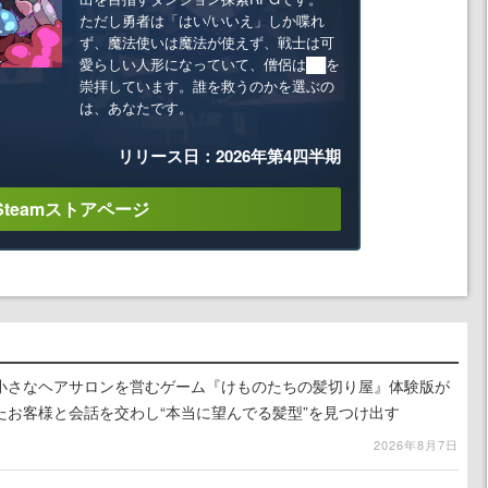
ただし勇者は「はい/いいえ」しか喋れ
ず、魔法使いは魔法が使えず、戦士は可
愛らしい人形になっていて、僧侶は██を
崇拝しています。誰を救うのかを選ぶの
は、あなたです。
リリース日：2026年第4四半期
Steamストアページ
小さなヘアサロンを営むゲーム『けものたちの髪切り屋』体験版が
たお客様と会話を交わし“本当に望んでる髪型”を見つけ出す
2026年8月7日