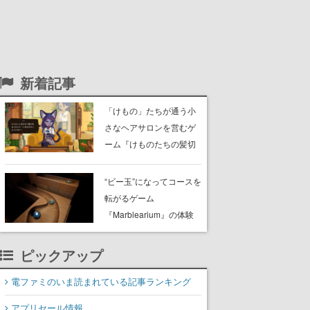
新着記事
「けもの」たちが通う小
さなヘアサロンを営むゲ
ーム『けものたちの髪切
り屋』体験版が配信開
始。悩みを持ったお客様
“ビー玉”になってコースを
と会話を交わし“本当に望
転がるゲーム
んでる髪型”を見つけ出す
『Marblearium』の体験
版がSteamで本日8月7日
より配信。Lo-Fiビートに
ピックアップ
乗って奇妙な空間を探検
電ファミのいま読まれている記事ランキング
アプリセール情報