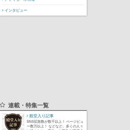
インタビュー
連載・特集一覧
殿堂入り記事
SNS拡散数が数千以上！ ページビュ
ー数万以上！ などなど。多くの人々