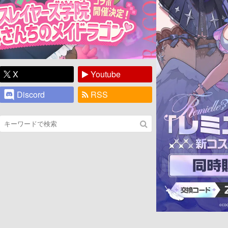
X
Youtube
Discord
RSS