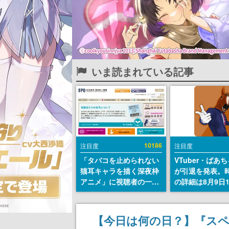
いま読まれている記事
10186
注目度
注目度
「タバコを止められない
VTuber・ばあ
猫耳キャラを描く深夜枠
が引退を発表。
アニメ」に視聴者の一部
の詳細は8月9日
から批判意見。違法薬物
の配信で説明
の使用と思しき描写も含
めて、BPOが議論を交わ
【今日は何の日？】『ス
す