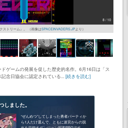
8 / 10
クストリーム』。 （画像は
SPACEINVADERS.JP
より）
ドゲームの発展を促した歴史的名作。6月16日は「ス
記念日協会に認定されている...
[続きを読む]
つしました。
“ぜんめつ”してしまった勇者パーティか
ら1人だけ選んで、ともに迷宮からの脱
出を目指すダンジョン探索RPGです。