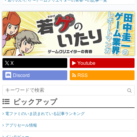
『少年ジャンプ』色だった【若ゲのいた
り】
X
Youtube
Discord
RSS
ピックアップ
電ファミのいま読まれている記事ランキング
アプリセール情報
インタビュー