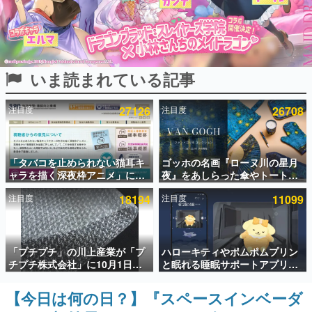
インタビュー
連載・特集一覧
いま読まれている記事
殿堂入り記事
SNS拡散数が数千以上！ ページビュー数万以上！ などな
ど。多くの人々に読まれた、電ファミ渾身の“殿堂入り”記
注目度
27126
注目度
26708
事をまとめました。
ゲームの企画書
名作ゲームクリエイターの方々に製作時のエピソードをお
聞きし、ヒットする企画（ゲーム）とは何か？を探ってい
「タバコを止められない猫耳キ
ゴッホの名画『ローヌ川の星月
きます。
ャラを描く深夜枠アニメ」に視
夜』をあしらった傘やトートバ
聴者の一部から批判意見。違法
ッグなどが登場。8月7日21時よ
赫本
注目度
18194
注目度
11099
薬物の使用と思わしき描写も含
り2日間限定で予約販売
この物語を解いてはいけない。『赫本』は、〈試験問題〉
めて、BPOが議論を交わす
の形をした短編ホラー小説集です。
新世代に訊く
「プチプチ」の川上産業が「プ
ハローキティやポムポムプリン
これからのデジタルゲーム市場を担う若きクリエイター達
チプチ株式会社」に10月1日よ
と眠れる睡眠サポートアプリ
の姿を追い、彼らのルーツと情熱を探っていきます。
り社名変更へ。創業58年で初め
『ゆめたび』が配信中。キャラ
ての変更で、“プチッ”と鳴るお
ごとのASMRや目覚ましアラー
【今日は何の日？】『スペースインベーダ
ゲーム世代の作家たち
なじみの緩衝材が会社の名前に
ムも搭載
ゲームに多大な影響を受けた作家さんに取材し、ゲームが