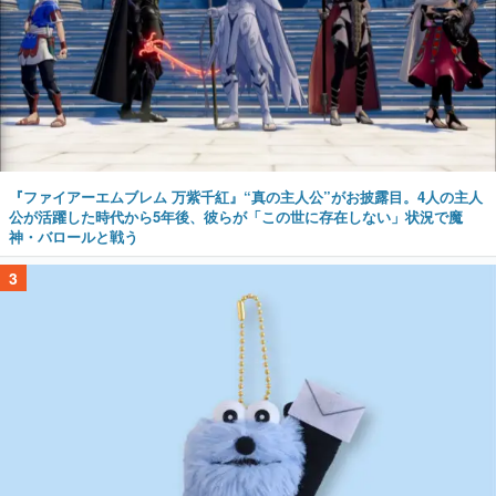
『ファイアーエムブレム 万紫千紅』“真の主人公”がお披露目。4人の主人
公が活躍した時代から5年後、彼らが「この世に存在しない」状況で魔
神・バロールと戦う
3