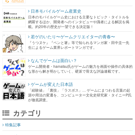
日本モバイルゲーム産業史
日本のモバイルゲーム史における主要なトピック・タイトルを
網羅するほか、開発者へのインタビューや識者による解説を掲
載。約20年の歴史が一望できる決定版！
若ゲのいたり〜ゲームクリエイターの青春〜
『うつヌケ』『ペンと箸』等で知られるマンガ家・田中圭一先
生によるゲーム業界レポートマンガです。
なんでゲームは面白い？
ゲーム開発者・hamatsu氏がゲームの魅力を画面や操作の具体的
な形から解き明かしていく、硬派で骨太な評論連載です。
ゲームが変えた日本語
「経験値」「裏技」「ラスボス」… ゲームにまつわる言葉の起
源や用法の変遷を、コンピューター文化史研究家・タイニーP氏
が徹底調査。
カテゴリ
特集記事