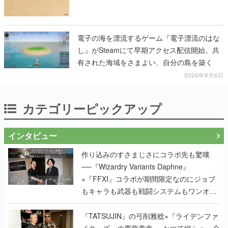
電子の海を漂流するゲーム『電子漂流のはな
し』がSteamにて早期アクセス配信開始。共
有された海域をさまよい、自分の島を築く
2026年8月6日
カテゴリーピックアップ
インタビュー
作り込みのすさまじさにコラボ先も驚嘆
──『Wizardry Variants Daphne』
×『FFXI』コラボが期間限定なのにジョブ
もキャラも武器も戦闘システムもワンオフ
で作り込まれた理由を両ディレクターに聞
く
『TATSUJIN』の弓削雅稔×『ライデンファ
イターズ』の齋藤貴幸──かつて縦シュー全