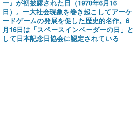
ー』が初披露された日（1978年6月16
日本のコンテンツ産業やカルチャーに与えた影響を探る企
日）。一大社会現象を巻き起こしてアーケ
画です。
ードゲームの発展を促した歴史的名作。6
日本モバイルゲーム産業史
日本のモバイルゲーム史における主要なトピック・タイト
月16日は「スペースインベーダーの日」と
ルを網羅するほか、開発者へのインタビューや識者による
解説を掲載。約20年の歴史が一望できる決定版！
して日本記念日協会に認定されている
若ゲのいたり〜ゲームクリエイターの青春〜
『うつヌケ』『ペンと箸』等で知られるマンガ家・田中圭
一先生によるゲーム業界レポートマンガです。
なんでゲームは面白い？
ゲーム開発者・hamatsu氏がゲームの魅力を画面や操作の
具体的な形から解き明かしていく、硬派で骨太な評論連載
です。
ゲームが変えた日本語
「経験値」「裏技」「ラスボス」… ゲームにまつわる言葉
の起源や用法の変遷を、コンピューター文化史研究家・タ
イニーP氏が徹底調査。
カテゴリ
特集記事