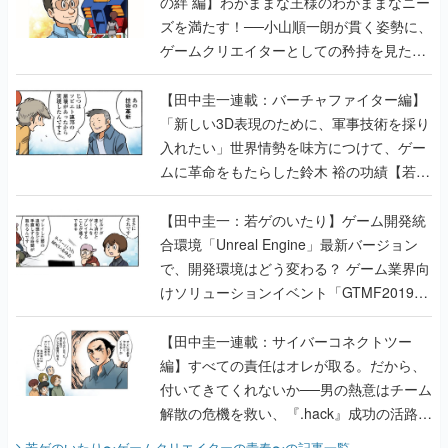
の絆 編】わがままな王様のわがままなニー
ズを満たす！──小山順一朗が貫く姿勢に、
ゲームクリエイターとしての矜持を見た
【若ゲのいたり最終回】
【田中圭一連載：バーチャファイター編】
「新しい3D表現のために、軍事技術を採り
入れたい」世界情勢を味方につけて、ゲー
ムに革命をもたらした鈴木 裕の功績【若ゲ
のいたり】
【田中圭一：若ゲのいたり】ゲーム開発統
合環境「Unreal Engine」最新バージョン
で、開発環境はどう変わる？ ゲーム業界向
けソリューションイベント「GTMF2019」
に行って、より理解を深めよう【PR】
【田中圭一連載：サイバーコネクトツー
編】すべての責任はオレが取る。だから、
付いてきてくれないか──男の熱意はチーム
解散の危機を救い、『.hack』成功の活路を
開く。業界の快男児・松山 洋に流れる血は
若ゲのいたり〜ゲームクリエイターの青春〜
の記事一覧