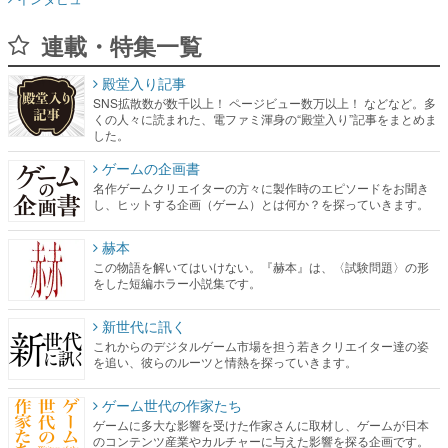
連載・特集一覧
殿堂入り記事
SNS拡散数が数千以上！ ページビュー数万以上！ などなど。多
くの人々に読まれた、電ファミ渾身の“殿堂入り”記事をまとめま
した。
ゲームの企画書
名作ゲームクリエイターの方々に製作時のエピソードをお聞き
し、ヒットする企画（ゲーム）とは何か？を探っていきます。
赫本
この物語を解いてはいけない。『赫本』は、〈試験問題〉の形
をした短編ホラー小説集です。
新世代に訊く
これからのデジタルゲーム市場を担う若きクリエイター達の姿
を追い、彼らのルーツと情熱を探っていきます。
ゲーム世代の作家たち
ゲームに多大な影響を受けた作家さんに取材し、ゲームが日本
のコンテンツ産業やカルチャーに与えた影響を探る企画です。