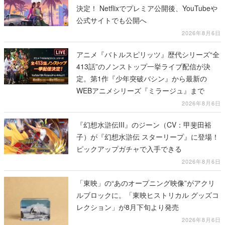
決定！ Netflixでプレミア公開後、YouTubeや
公式サイトでも公開へ
2026年8月6日
アニメ『バトルスピリッツ』歴代シリーズ“全
413話”のノンストップ一挙ライブ配信が決
定。第1作『少年突破バシン』から最新の
WEBアニメシリーズ『ミラージュ』まで
2026年8月6日
『幻想水滸伝III』のジーン（CV：甲斐田裕
子）が『幻想水滸伝 スターリープ』に登場！
ピックアップガチャで入手できる
2026年8月6日
「東映」の“あのオープニング映像”がアクリ
ルブロックに。「東映ヒストリカル グッズコ
レクション」が8月下旬より発売
2026年8月6日