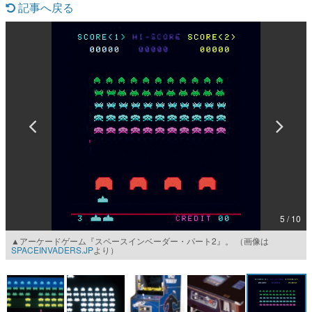
記事へ戻る
マンガ
女性向け
アプリレビュー
その他
電ファミニコゲーマーとは？
運営：株式会社マレ
5 / 10
▲アーケードゲーム『スペースインベーダー・パート2』。 （画像は
SPACEINVADERS.JP
より）