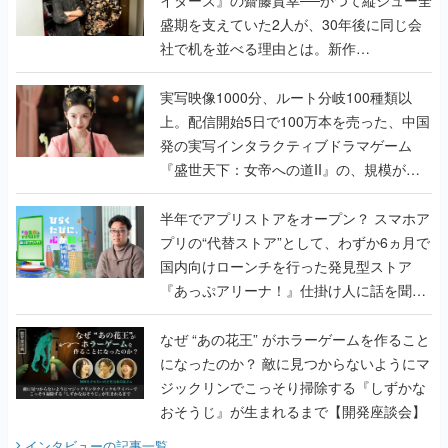
盛期を支えていた2人が、30年後に同じ会
社で机を並べる理由とは。新作
『TATSUJIN EXTREME』で初タッグを組
んだレジェンド2人に訊く開発秘話
実写映像1000分、ルート分岐100種類以
上。配信開始5日で100万本を売った、中国
発の実写インタラクティブドラマゲーム
『盛世天下：女帝への道II』の、規模が違
うこだわりをプロデューサーに聞いた
半年でアプリストアをオープン？ スマホア
プリの“代替ストア”として、わずか6ヵ月で
国内向けローンチを行った発見型ストア
『あっぷアリーナ！』仕掛け人に話を聞い
てみた
なぜ “あの花王” がホラーゲームを作ること
になったのか？ 敵に見つからないようにマ
ジックリンでこっそり掃除する『しずかな
おそうじ』が生まれるまで【開発座談会】
インタビュー
の記事一覧