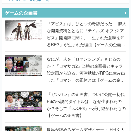
ゲームの企画書
『アビス』は、ひとつの奇跡だった──膨大
な開発資料とともに『テイルズ オブ ジ ア
ビス』開発陣に聞く、「生まれた意味を知
るRPG」が生まれた理由【ゲームの企画
書】
なにが、人を「ロマンシング」させるの
か？『ロマサガ2』当時の企画書とキャラ
設定画から迫る、河津秋敏がRPGに生み出
した「ロマン」の正体とは【ゲームの企画
書】
『ガンパレ』の企画書、ついに公開━初代
PSの伝説的タイトルは、なぜ生まれたの
か？そして『LOOP8』へ受け継がれたもの
【ゲームの企画書】
世界が認めるゲームデザイナー・上田文人