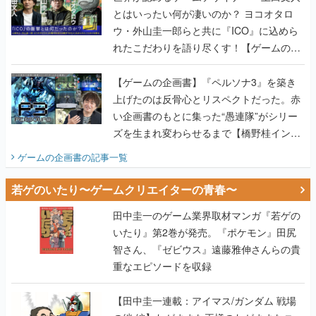
とはいったい何が凄いのか？ ヨコオタロ
ウ・外山圭一郎らと共に『ICO』に込めら
れたこだわりを語り尽くす！【ゲームの企
画書】
【ゲームの企画書】『ペルソナ3』を築き
上げたのは反骨心とリスペクトだった。赤
い企画書のもとに集った“愚連隊”がシリー
ズを生まれ変わらせるまで【橋野桂インタ
ビュー】
ゲームの企画書
の記事一覧
若ゲのいたり〜ゲームクリエイターの青春〜
田中圭一のゲーム業界取材マンガ『若ゲの
いたり』第2巻が発売。『ポケモン』田尻
智さん、『ゼビウス』遠藤雅伸さんらの貴
重なエピソードを収録
【田中圭一連載：アイマス/ガンダム 戦場