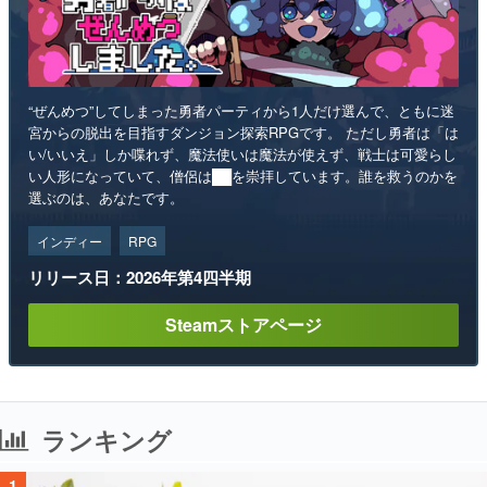
“ぜんめつ”してしまった勇者パーティから1人だけ選んで、ともに迷
宮からの脱出を目指すダンジョン探索RPGです。 ただし勇者は「は
い/いいえ」しか喋れず、魔法使いは魔法が使えず、戦士は可愛らし
い人形になっていて、僧侶は██を崇拝しています。誰を救うのかを
選ぶのは、あなたです。
インディー
RPG
リリース日：2026年第4四半期
Steamストアページ
ランキング
1