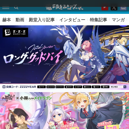
広告をスキップ
赫本
動画
殿堂入り記事
インタビュー
特集記事
マンガ
ピックアップ
電ファミのいま読まれている記事ランキング
アプリセール情報