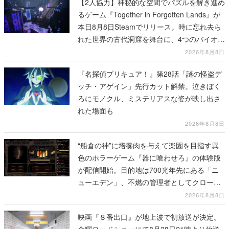
【2人協力】神秘的な空間でパズルを解き進め
るゲーム『Together in Forgotten Lands』が
本日8月8日Steamでリリース。時に忘れ去ら
れた世界の古代洞窟を舞台に、4つのバイオー
ムを探索しながら脱出を目指す
2026年8月8日
『名探偵プリキュア！』第28話「謎の怪盗デ
ッチ・アゲイン」先行カット解禁。泣きぼく
ろにモノクル、ミステリアスな姿が映し出さ
れた場面も
2026年8月8日
“船倉の神”に培養肉を与えて楽園を目指す異
色のホラーゲーム『器に喰わせろ』の体験版
が配信開始。目的地は700光年先にある「ニ
ューエデン」、不燃の管理者としてクローン
人間を増やし、加工して神に捧げる
2026年8月8日
映画『８番出口』が地上波で初放送が決定。