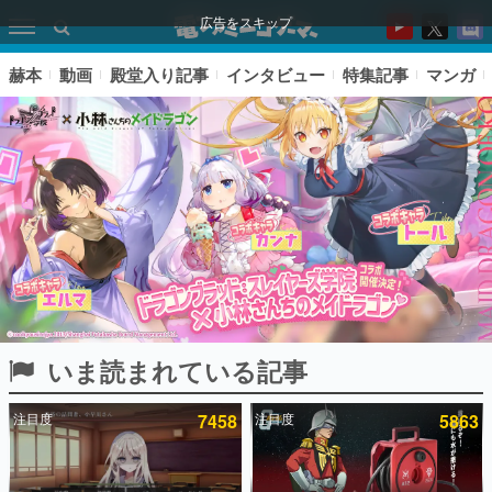
広告をスキップ
赫本
動画
殿堂入り記事
インタビュー
特集記事
マンガ
いま読まれている記事
ピックアップ
注目度
7458
注目度
5863
電ファミのいま読まれている記事ランキング
アプリセール情報