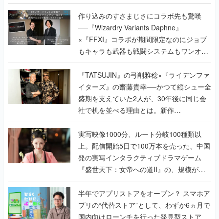
作り込みのすさまじさにコラボ先も驚嘆
──『Wizardry Variants Daphne』
×『FFXI』コラボが期間限定なのにジョブ
もキャラも武器も戦闘システムもワンオフ
で作り込まれた理由を両ディレクターに聞
く
『TATSUJIN』の弓削雅稔×『ライデンファ
イターズ』の齋藤貴幸──かつて縦シュー全
盛期を支えていた2人が、30年後に同じ会
社で机を並べる理由とは。新作
『TATSUJIN EXTREME』で初タッグを組
んだレジェンド2人に訊く開発秘話
実写映像1000分、ルート分岐100種類以
上。配信開始5日で100万本を売った、中国
発の実写インタラクティブドラマゲーム
『盛世天下：女帝への道II』の、規模が違
うこだわりをプロデューサーに聞いた
半年でアプリストアをオープン？ スマホア
プリの“代替ストア”として、わずか6ヵ月で
国内向けローンチを行った発見型ストア