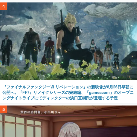
4
『ファイナルファンタジーⅦ リベレーション』の新映像が8月26日早朝に
公開へ。『FF7』リメイクシリーズの完結編、「gamescom」のオープニ
ングナイトライブにてディレクターの浜口直樹氏が登壇する予定
5