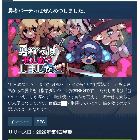
勇者パーティはぜんめつしました。
“ぜんめつ”してしまった勇者パーティから1人だけ選んで、ともに迷
宮からの脱出を目指すダンジョン探索RPGです。 ただし勇者は「は
い/いいえ」しか喋れず、魔法使いは魔法が使えず、戦士は可愛らし
い人形になっていて、僧侶は██を崇拝しています。誰を救うのかを
選ぶのは、あなたです。
インディー
RPG
リリース日：2026年第4四半期