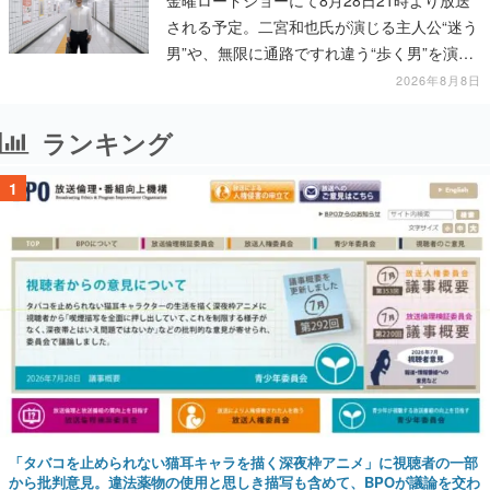
金曜ロードショーにて8月28日21時より放送
される予定。二宮和也氏が演じる主人公“迷う
男”や、無限に通路ですれ違う“歩く男”を演じ
る河内大和氏の迫真の演技は必見
2026年8月8日
ランキング
1
「タバコを止められない猫耳キャラを描く深夜枠アニメ」に視聴者の一部
から批判意見。違法薬物の使用と思しき描写も含めて、BPOが議論を交わ