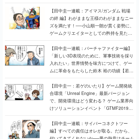
【田中圭一連載：アイマス/ガンダム 戦場
の絆 編】わがままな王様のわがままなニー
ズを満たす！──小山順一朗が貫く姿勢に、
ゲームクリエイターとしての矜持を見た
【若ゲのいたり最終回】
【田中圭一連載：バーチャファイター編】
「新しい3D表現のために、軍事技術を採り
入れたい」世界情勢を味方につけて、ゲー
ムに革命をもたらした鈴木 裕の功績【若ゲ
のいたり】
【田中圭一：若ゲのいたり】ゲーム開発統
合環境「Unreal Engine」最新バージョン
で、開発環境はどう変わる？ ゲーム業界向
けソリューションイベント「GTMF2019」
に行って、より理解を深めよう【PR】
【田中圭一連載：サイバーコネクトツー
編】すべての責任はオレが取る。だから、
付いてきてくれないか──男の熱意はチーム