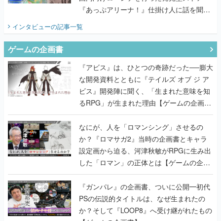
『あっぷアリーナ！』仕掛け人に話を聞い
てみた
インタビュー
の記事一覧
ゲームの企画書
『アビス』は、ひとつの奇跡だった──膨大
な開発資料とともに『テイルズ オブ ジ ア
ビス』開発陣に聞く、「生まれた意味を知
るRPG」が生まれた理由【ゲームの企画
書】
なにが、人を「ロマンシング」させるの
か？『ロマサガ2』当時の企画書とキャラ
設定画から迫る、河津秋敏がRPGに生み出
した「ロマン」の正体とは【ゲームの企画
書】
『ガンパレ』の企画書、ついに公開━初代
PSの伝説的タイトルは、なぜ生まれたの
か？そして『LOOP8』へ受け継がれたもの