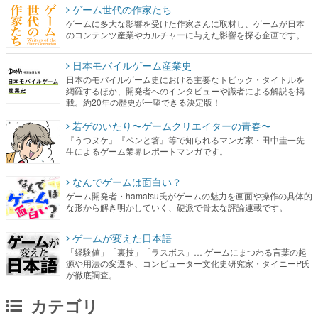
ゲーム世代の作家たち
ゲームに多大な影響を受けた作家さんに取材し、ゲームが日本
のコンテンツ産業やカルチャーに与えた影響を探る企画です。
日本モバイルゲーム産業史
日本のモバイルゲーム史における主要なトピック・タイトルを
網羅するほか、開発者へのインタビューや識者による解説を掲
載。約20年の歴史が一望できる決定版！
若ゲのいたり〜ゲームクリエイターの青春〜
『うつヌケ』『ペンと箸』等で知られるマンガ家・田中圭一先
生によるゲーム業界レポートマンガです。
なんでゲームは面白い？
ゲーム開発者・hamatsu氏がゲームの魅力を画面や操作の具体的
な形から解き明かしていく、硬派で骨太な評論連載です。
ゲームが変えた日本語
「経験値」「裏技」「ラスボス」… ゲームにまつわる言葉の起
源や用法の変遷を、コンピューター文化史研究家・タイニーP氏
が徹底調査。
カテゴリ