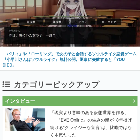
「パリィ」や「ローリング」で女の子と会話するソウルライク恋愛ゲーム
『小早川さんはソウルライク』無料公開。返事に失敗すると「YOU
DIED」
カテゴリーピックアップ
インタビュー
「現実より意味のある仮想世界を作る」
──『EVE Online』の生みの親が18年掲げ
続ける”クレイジーな宣言”は、比喩ではな
く本気だった