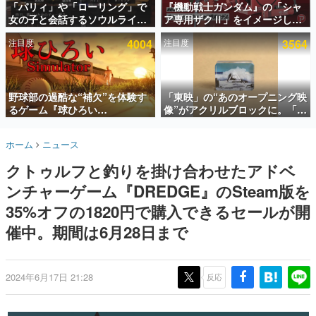
「パリィ」や「ローリング」で
『機動戦士ガンダム』の「シャ
女の子と会話するソウルライク
ア専用ザクⅡ」をイメージした
インタビュー
恋愛ゲーム『小早川さんはソウ
散水ホースリールが予約開始。
注目度
4004
注目度
3564
ルライク』無料公開。返事に失
本体にはシャアのパーソナルマ
連載・特集一覧
敗すると「YOU DIED」
ークやジオン公国軍のエンブレ
ム、型式番号などを配置
殿堂入り記事
SNS拡散数が数千以上！ ページビュー数万以上！ などな
野球部の過酷な“補欠”を体験す
「東映」の“あのオープニング映
ど。多くの人々に読まれた、電ファミ渾身の“殿堂入り”記
るゲーム『球ひろい
像”がアクリルブロックに。「東
事をまとめました。
Simulator』が「1件」のウィッ
映ヒストリカル グッズコレクシ
シュリストをもとにチェコ語に
ョン」が8月下旬より発売
ゲームの企画書
ホーム
ニュース
対応しSNSで話題に。『キング
名作ゲームクリエイターの方々に製作時のエピソードをお
聞きし、ヒットする企画（ゲーム）とは何か？を探ってい
ダム・カム』開発元やチェコの
クトゥルフと釣りを掛け合わせたアドベ
きます。
プロ野球選手から称賛の声
ンチャーゲーム『DREDGE』のSteam版を
赫本
この物語を解いてはいけない。『赫本』は、〈試験問題〉
35%オフの1820円で購入できるセールが開
の形をした短編ホラー小説集です。
催中。期間は6月28日まで
新世代に訊く
これからのデジタルゲーム市場を担う若きクリエイター達
の姿を追い、彼らのルーツと情熱を探っていきます。
2024年6月17日 21:28
反応
ゲーム世代の作家たち
ゲームに多大な影響を受けた作家さんに取材し、ゲームが