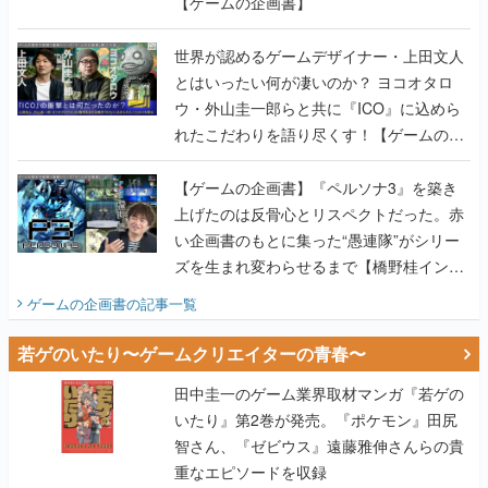
【ゲームの企画書】
世界が認めるゲームデザイナー・上田文人
とはいったい何が凄いのか？ ヨコオタロ
ウ・外山圭一郎らと共に『ICO』に込めら
れたこだわりを語り尽くす！【ゲームの企
画書】
【ゲームの企画書】『ペルソナ3』を築き
上げたのは反骨心とリスペクトだった。赤
い企画書のもとに集った“愚連隊”がシリー
ズを生まれ変わらせるまで【橋野桂インタ
ビュー】
ゲームの企画書
の記事一覧
若ゲのいたり〜ゲームクリエイターの青春〜
田中圭一のゲーム業界取材マンガ『若ゲの
いたり』第2巻が発売。『ポケモン』田尻
智さん、『ゼビウス』遠藤雅伸さんらの貴
重なエピソードを収録