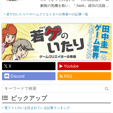
解散の危機を救い、『.hack』成功の活路を
開く。業界の快男児・松山 洋に流れる血は
若ゲのいたり〜ゲームクリエイターの青春〜
の記事一覧
『少年ジャンプ』色だった【若ゲのいた
り】
X
Youtube
Discord
RSS
ピックアップ
電ファミのいま読まれている記事ランキング