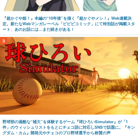
『超かぐや姫！』本編の“10年後”を描く『超かぐやメシ！』Web連載決
定。新たなWebマンガレーベル「ビビビコミック」にて特別話が掲載スタ
ート、あのお話には…まだ続きがある！
3
野球部の過酷な“補欠”を体験するゲーム『球ひろいSimulator』が「1
件」のウィッシュリストをもとにチェコ語に対応しSNSで話題に。『キン
グダム・カム』開発元やチェコのプロ野球選手から称賛の声