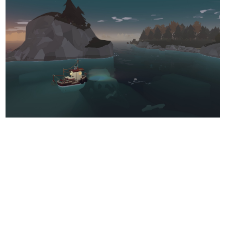
日本のコンテンツ産業やカルチャーに与えた影響を探る企
画です。
日本モバイルゲーム産業史
日本のモバイルゲーム史における主要なトピック・タイト
ルを網羅するほか、開発者へのインタビューや識者による
解説を掲載。約20年の歴史が一望できる決定版！
若ゲのいたり〜ゲームクリエイターの青春〜
『うつヌケ』『ペンと箸』等で知られるマンガ家・田中圭
一先生によるゲーム業界レポートマンガです。
なんでゲームは面白い？
ゲーム開発者・hamatsu氏がゲームの魅力を画面や操作の
具体的な形から解き明かしていく、硬派で骨太な評論連載
です。
ゲームが変えた日本語
「経験値」「裏技」「ラスボス」… ゲームにまつわる言葉
の起源や用法の変遷を、コンピューター文化史研究家・タ
イニーP氏が徹底調査。
カテゴリ
特集記事