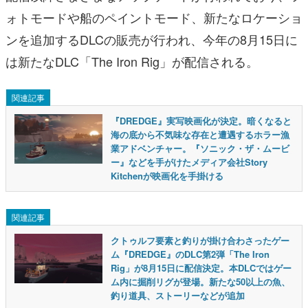
ォトモードや船のペイントモード、新たなロケーショ
ンを追加するDLCの販売が行われ、今年の8月15日に
は新たなDLC「The Iron Rig」が配信される。
関連記事
『DREDGE』実写映画化が決定。暗くなると
海の底から不気味な存在と遭遇するホラー漁
業アドベンチャー。『ソニック・ザ・ムービ
ー』などを手がけたメディア会社Story
Kitchenが映画化を手掛ける
関連記事
クトゥルフ要素と釣りが掛け合わさったゲー
ム『DREDGE』のDLC第2弾「The Iron
Rig」が8月15日に配信決定。本DLCではゲー
ム内に掘削リグが登場。新たな50以上の魚、
釣り道具、ストーリーなどが追加