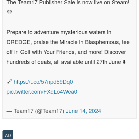
The Team17 Publisher Sale is now live on Steam!
💜
Prepare to adventure mysterious waters in
DREDGE, praise the Miracle in Blasphemous, tee
off in Golf with Your Friends, and more! Discover
hundreds of deals, all available until 27th June ⬇️
🔗
https://t.co/57npd59Dq0
pic.twitter.com/FXqLo4Wea0
— Team17 (@Team17)
June 14, 2024
AD