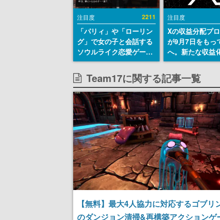
2211
注目度
注目度
「パリィ」や「ローリン
Xの収益分配プ
グ」で女の子と会話する
が9月7日をもっ
ソウルライク恋愛ゲーム
へ。新たな収益
『小早川さんはソウルラ
「Original Cont
イク』無料公開。返事に
Rewards Prog
Team17に関する記事一覧
失敗すると「YOU
発表
DIED」
【無料】最大4人協力に対応するゴブリ
のダンジョン清掃&再構築アクションゲ