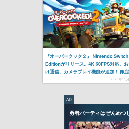
『オーバークック２』 Nintendo Switch
Editionがリリース。4K 60FPS対応、
け通信、カメラプレイ機能が追加！ 限
「プラチナカモノハシ」も付属し、11月
2025年11
での期間限定セールも実施中
AD
勇者パーティはぜんめつ