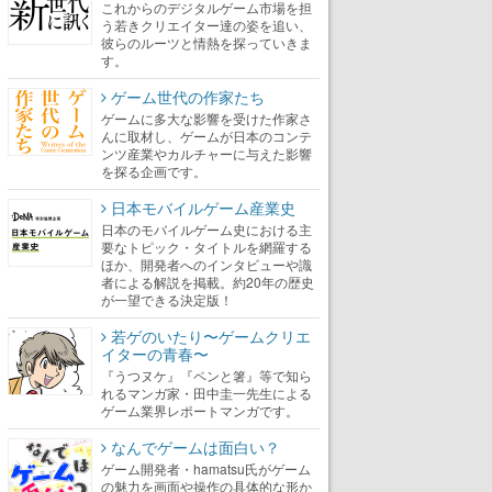
これからのデジタルゲーム市場を担
う若きクリエイター達の姿を追い、
彼らのルーツと情熱を探っていきま
す。
ゲーム世代の作家たち
ゲームに多大な影響を受けた作家さ
んに取材し、ゲームが日本のコンテ
ンツ産業やカルチャーに与えた影響
を探る企画です。
日本モバイルゲーム産業史
日本のモバイルゲーム史における主
要なトピック・タイトルを網羅する
ほか、開発者へのインタビューや識
者による解説を掲載。約20年の歴史
が一望できる決定版！
若ゲのいたり〜ゲームクリエ
イターの青春〜
『うつヌケ』『ペンと箸』等で知ら
れるマンガ家・田中圭一先生による
ゲーム業界レポートマンガです。
なんでゲームは面白い？
ゲーム開発者・hamatsu氏がゲーム
の魅力を画面や操作の具体的な形か