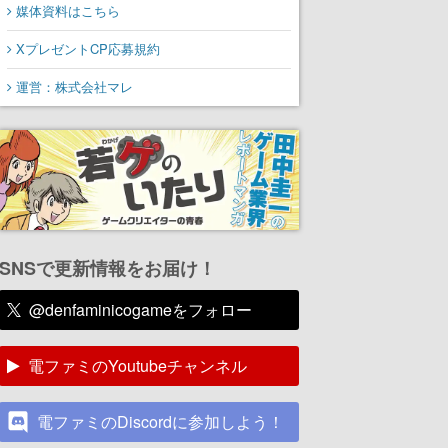
媒体資料はこちら
XプレゼントCP応募規約
運営：株式会社マレ
SNSで更新情報をお届け！
@denfaminicogameをフォロー
電ファミのYoutubeチャンネル
電ファミのDiscordに参加しよう！