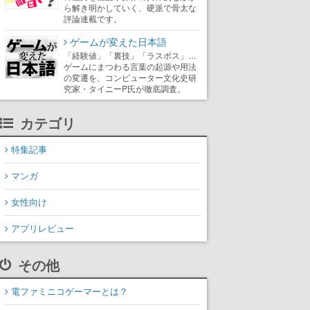
ら解き明かしていく、硬派で骨太な
評論連載です。
ゲームが変えた日本語
「経験値」「裏技」「ラスボス」…
ゲームにまつわる言葉の起源や用法
の変遷を、コンピューター文化史研
究家・タイニーP氏が徹底調査。
カテゴリ
特集記事
マンガ
女性向け
アプリレビュー
その他
電ファミニコゲーマーとは？