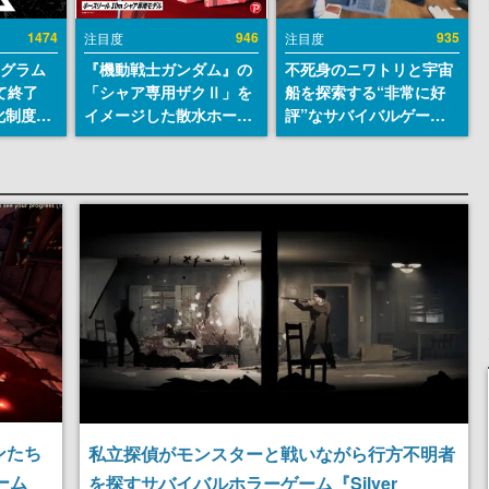
1474
946
935
注目度
注目度
ログラム
『機動戦士ガンダム』の
不死身のニワトリと宇宙
て終了
「シャア専用ザクⅡ」を
船を探索する“非常に好
化制度
イメージした散水ホース
評”なサバイバルゲーム
ent
リールが予約開始。本体
『Breathedge』が無料
ram」を
にはシャアのパーソナル
で配布中。入手できる期
マークやジオン公国軍の
間は8月10日まで
エンブレム、型式番号な
どを配置
ンたち
私立探偵がモンスターと戦いながら行方不明者
ーム
を探すサバイバルホラーゲーム『Silver