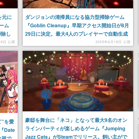
を元に
ダンジョンの清掃員になる協力型掃除ゲーム
ーム
『Goblin Cleanup』早期アクセス開始日が8月
掃除し
29日に決定。最大4人のプレイヤーで自動生成
たりし
ダンジョンを掃除して再配置していくゲーム
19日 公開
2025年6月19日 公開
成させ
豪邸を舞台に「ネコ」となって最大9名のオン
”を愛
ラインパーティが楽しめるゲーム『Jumping
Date
Jazz Cats』がSteamでリリース。飼い主がで
化視で