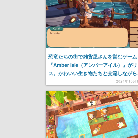
恐竜たちの街で雑貨屋さんを営むゲーム
『Amber Isle（アンバーアイル）』が
ス。かわいい生き物たちと交流しながら
に合ったアイテムを売って、街を復興さ
2024年10月