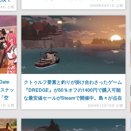
かけたら、そこは戦場。ネコならではのハチャ
2025年5月21日 公開
上のキ
18日 公開
メチャなミニゲームを楽しもう
ate
クトゥルフ要素と釣りが掛け合わさったゲーム
「スナッ
『DREDGE』が50％オフの1400円で購入可能
「空
な最安値セールがSteamで開催中。島々が点在
する広大な海を舞台に船を操縦し、漁業を通じ
11日 公開
2024年12月10日 公開
て世界の秘密を探っていこう