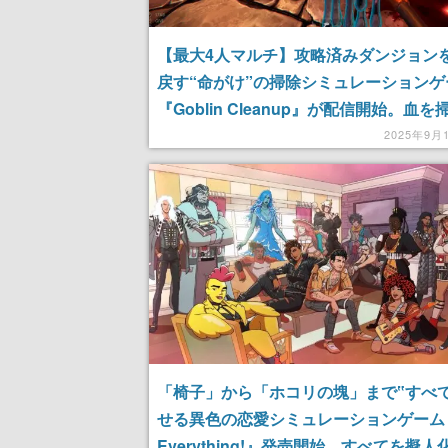
【最大4人マルチ】攻略済みダンジョン
戻す“命がけ”の掃除シミュレーションゲ
『Goblin Cleanup』が配信開始。血を
たり、装飾を戻したり、宝箱を再設置し
2025年9月
て次の冒険者が来る前にダンジョンを完
よう
「椅子」から「ホコリの塊」まで‟すべて
せる異色の恋愛シミュレーションゲーム『
Everything!』発売開始。すべてを擬人