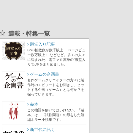
連載・特集一覧
殿堂入り記事
SNS拡散数が数千以上！ ページビュ
ー数万以上！ などなど。多くの人々
に読まれた、電ファミ渾身の“殿堂入
り”記事をまとめました。
ゲームの企画書
名作ゲームクリエイターの方々に製
作時のエピソードをお聞きし、ヒッ
トする企画（ゲーム）とは何か？を
探っていきます。
赫本
この物語を解いてはいけない。『赫
本』は、〈試験問題〉の形をした短
編ホラー小説集です。
新世代に訊く