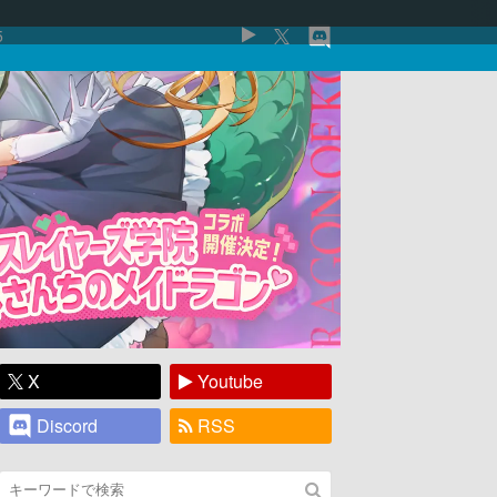
5
X
Youtube
Discord
RSS