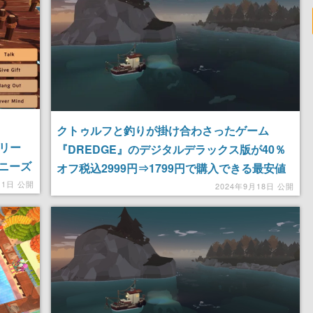
クトゥルフと釣りが掛け合わさったゲーム
リリー
『DREDGE』のデジタルデラックス版が40％
ニーズ
オフ税込2999円⇒1799円で購入できる最安値
せよう
11日 公開
セールが開催中。Steamで2万9000件のレビュ
2024年9月18日 公開
ーを獲得し「圧倒的好評」の人気作