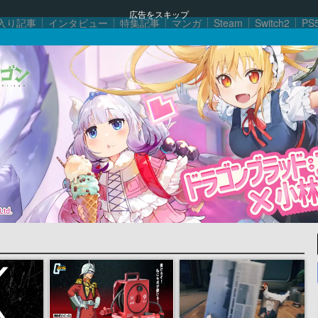
広告をスキップ
入り記事
インタビュー
特集記事
マンガ
Steam
Switch2
PS