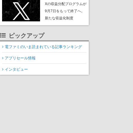
ンペーンなども発表
Xの収益分配プログラムが
9月7日をもって終了へ。
新たな収益化制度
「Original Content
Rewards Program」を発
ピックアップ
表
電ファミのいま読まれている記事ランキング
アプリセール情報
インタビュー