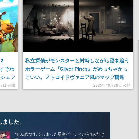
 2
私立探偵がモンスターと対峙しながら謎を追う
おすそわ
ホラーゲーム『Silver Pines』がめっちゃかっ
定シェフ
こいい。メトロイドヴァニア風のマップ構造
12日ま
に、持てるアイテムが有限のシステムを採用。
月7日 公開
2025年10月28日 公開
2026年に発売予定
しました。
“ぜんめつ”してしまった勇者パーティから1人だけ