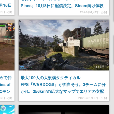
月16日
Pines』10月8日に配信決定。Steam向け体験
版も配信開始。寂れたアメリカの町の中で悪夢
12日 公開
2026年6月2日 公開
のような恐怖に立ち向かう
めて仲
最大100人の大規模タクティカル
s of
FPS『WARDOGS』が面白そう。3チームに分
ニモン
かれ、256km²の広大なマップでエリアの支配
させる
を巡り、「チームプレイ」で資金を獲得
26日 公開
2026年2月17日 公開