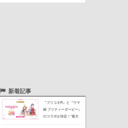
新着記事
『プリコネR』と『ウマ
娘 プリティーダービー』
のコラボが決定！“最大
170連無料”の8.5周年キャ