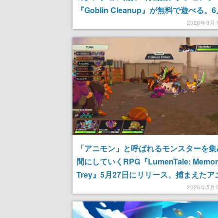
『Goblin Cleanup』が無料で遊べる。6
2時までの期間限定
2026年6月
「アニモン」と呼ばれるモンスターを集
間にしていくRPG『LumenTale: Memorie
Trey』5月27日にリリース。捕まえたア
は、1vs1や4vs4で戦わせて育て、進化
2026年5月