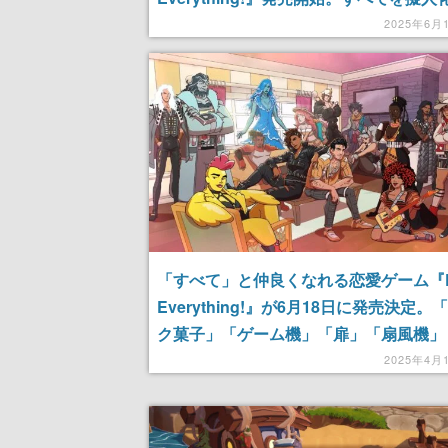
きる眼鏡を手に入れた主人公が、100以
2025年6月
ャラと交流
「すべて」と仲良くなれる恋愛ゲーム『D
Everything!』が6月18日に発売決定。
ク菓子」「ゲーム機」「扉」「扇風機」
気」「ほこりの塊」と恋愛できちゃう
2025年4月