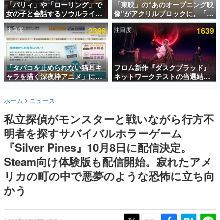
「パリィ」や「ローリング」で
「東映」の“あのオープニング映
女の子と会話するソウルライク
像”がアクリルブロックに。「東
インタビュー
恋愛ゲーム『小早川さんはソウ
映ヒストリカル グッズコレクシ
注目度
2398
注目度
1639
ルライク』無料公開。返事に失
ョン」が8月下旬より発売
連載・特集一覧
敗すると「YOU DIED」
殿堂入り記事
SNS拡散数が数千以上！ ページビュー数万以上！ などな
「タバコを止められない猫耳キ
フロム新作『ダスクブラッド』
ど。多くの人々に読まれた、電ファミ渾身の“殿堂入り”記
ャラを描く深夜枠アニメ」に視
ネットワークテストの当選結果
事をまとめました。
聴者の一部から批判意見。違法
が8月7日22時に発表。応募サイ
薬物の使用と思しき描写も含め
トのマイページから確認可能、
ゲームの企画書
ホーム
ニュース
て、BPOが議論を交わす
テスト実施は8月21日～24日
名作ゲームクリエイターの方々に製作時のエピソードをお
聞きし、ヒットする企画（ゲーム）とは何か？を探ってい
私立探偵がモンスターと戦いながら行方不
きます。
明者を探すサバイバルホラーゲーム
赫本
この物語を解いてはいけない。『赫本』は、〈試験問題〉
『Silver Pines』10月8日に配信決定。
の形をした短編ホラー小説集です。
Steam向け体験版も配信開始。寂れたアメ
リカの町の中で悪夢のような恐怖に立ち向
新世代に訊く
これからのデジタルゲーム市場を担う若きクリエイター達
かう
の姿を追い、彼らのルーツと情熱を探っていきます。
ゲーム世代の作家たち
ゲームに多大な影響を受けた作家さんに取材し、ゲームが