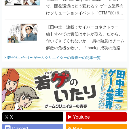
で、開発環境はどう変わる？ ゲーム業界向
けソリューションイベント「GTMF2019」
に行って、より理解を深めよう【PR】
【田中圭一連載：サイバーコネクトツー
編】すべての責任はオレが取る。だから、
付いてきてくれないか──男の熱意はチーム
解散の危機を救い、『.hack』成功の活路を
開く。業界の快男児・松山 洋に流れる血は
若ゲのいたり〜ゲームクリエイターの青春〜
の記事一覧
『少年ジャンプ』色だった【若ゲのいた
り】
X
Youtube
Discord
RSS