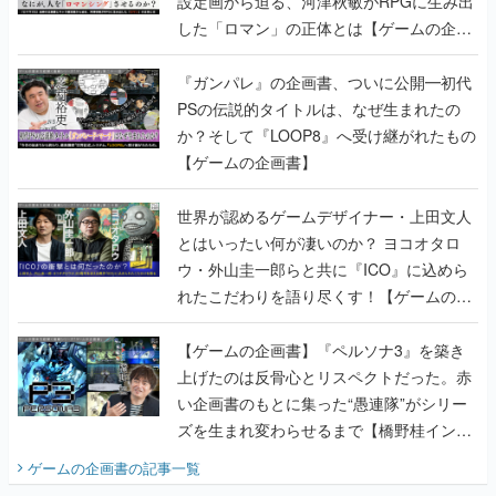
設定画から迫る、河津秋敏がRPGに生み出
した「ロマン」の正体とは【ゲームの企画
書】
『ガンパレ』の企画書、ついに公開━初代
PSの伝説的タイトルは、なぜ生まれたの
か？そして『LOOP8』へ受け継がれたもの
【ゲームの企画書】
世界が認めるゲームデザイナー・上田文人
とはいったい何が凄いのか？ ヨコオタロ
ウ・外山圭一郎らと共に『ICO』に込めら
れたこだわりを語り尽くす！【ゲームの企
画書】
【ゲームの企画書】『ペルソナ3』を築き
上げたのは反骨心とリスペクトだった。赤
い企画書のもとに集った“愚連隊”がシリー
ズを生まれ変わらせるまで【橋野桂インタ
ビュー】
ゲームの企画書
の記事一覧