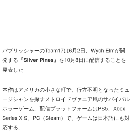
マンガ
女性向け
アプリレビュー
その他
パブリッシャーのTeam17は6月2日、Wych Elmが開
発する
を10月8日に配信することを
『Silver Pines』
電ファミニコゲーマーとは？
発表した
運営：株式会社マレ
本作はアメリカの小さな町で、行方不明となったミュ
ージシャンを探すメトロイドヴァニア風のサバイバル
ホラーゲーム。配信プラットフォームはPS5、Xbox
Series X|S、PC（Steam）で、ゲームは日本語にも対
応する。