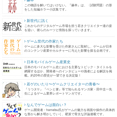
この物語を解いてはいけない。『赫本』は、〈試験問題〉の形
をした短編ホラー小説集です。
新世代に訊く
これからのデジタルゲーム市場を担う若きクリエイター達の姿
を追い、彼らのルーツと情熱を探っていきます。
ゲーム世代の作家たち
ゲームに多大な影響を受けた作家さんに取材し、ゲームが日本
のコンテンツ産業やカルチャーに与えた影響を探る企画です。
日本モバイルゲーム産業史
日本のモバイルゲーム史における主要なトピック・タイトルを
網羅するほか、開発者へのインタビューや識者による解説を掲
載。約20年の歴史が一望できる決定版！
若ゲのいたり〜ゲームクリエイターの青春〜
『うつヌケ』『ペンと箸』等で知られるマンガ家・田中圭一先
生によるゲーム業界レポートマンガです。
なんでゲームは面白い？
ゲーム開発者・hamatsu氏がゲームの魅力を画面や操作の具体的
な形から解き明かしていく、硬派で骨太な評論連載です。