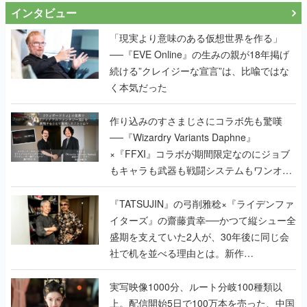
インタビュー
「現実より意味のある仮想世界を作る」
──『EVE Online』の生みの親が18年掲げ
続ける”クレイジーな宣言”は、比喩ではな
く本気だった
作り込みのすさまじさにコラボ先も驚嘆
──『Wizardry Variants Daphne』
×『FFXI』コラボが期間限定なのにジョブ
もキャラも武器も戦闘システムもワンオフ
で作り込まれた理由を両ディレクターに聞
く
『TATSUJIN』の弓削雅稔×『ライデンファ
イターズ』の齋藤貴幸──かつて縦シュー全
盛期を支えていた2人が、30年後に同じ会
社で机を並べる理由とは。新作
『TATSUJIN EXTREME』で初タッグを組
んだレジェンド2人に訊く開発秘話
実写映像1000分、ルート分岐100種類以
上。配信開始5日で100万本を売った、中国