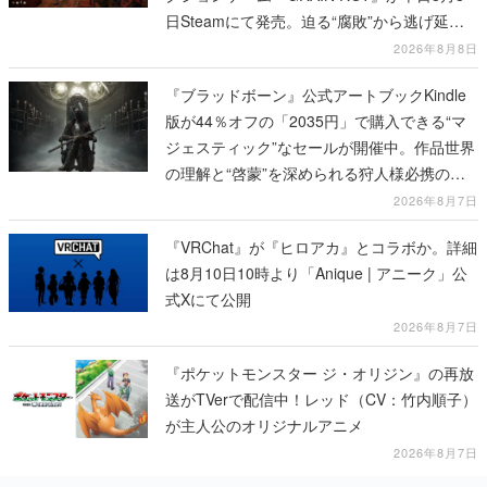
日Steamにて発売。迫る“腐敗”から逃げ延
び、持ち帰った家具で基地を再建
2026年8月8日
『ブラッドボーン』公式アートブックKindle
版が44％オフの「2035円」で購入できる“マ
ジェスティック”なセールが開催中。作品世界
の理解と“啓蒙”を深められる狩人様必携の一
冊
2026年8月7日
『VRChat』が『ヒロアカ』とコラボか。詳細
は8月10日10時より「Anique | アニーク」公
式Xにて公開
2026年8月7日
『ポケットモンスター ジ・オリジン』の再放
送がTVerで配信中！レッド（CV：竹内順子）
が主人公のオリジナルアニメ
2026年8月7日