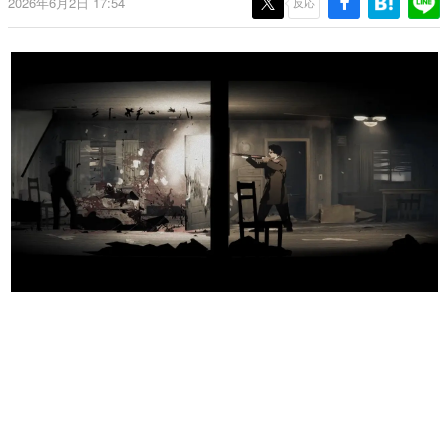
2026年6月2日 17:54
反応
日本のコンテンツ産業やカルチャーに与えた影響を探る企
画です。
日本モバイルゲーム産業史
日本のモバイルゲーム史における主要なトピック・タイト
ルを網羅するほか、開発者へのインタビューや識者による
解説を掲載。約20年の歴史が一望できる決定版！
若ゲのいたり〜ゲームクリエイターの青春〜
『うつヌケ』『ペンと箸』等で知られるマンガ家・田中圭
一先生によるゲーム業界レポートマンガです。
なんでゲームは面白い？
ゲーム開発者・hamatsu氏がゲームの魅力を画面や操作の
具体的な形から解き明かしていく、硬派で骨太な評論連載
です。
ゲームが変えた日本語
「経験値」「裏技」「ラスボス」… ゲームにまつわる言葉
の起源や用法の変遷を、コンピューター文化史研究家・タ
イニーP氏が徹底調査。
カテゴリ
特集記事