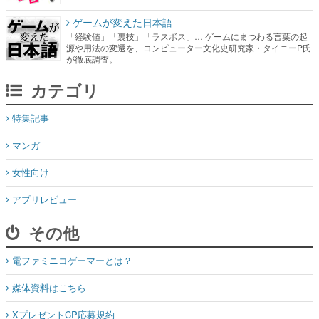
ゲームが変えた日本語
「経験値」「裏技」「ラスボス」… ゲームにまつわる言葉の起
源や用法の変遷を、コンピューター文化史研究家・タイニーP氏
が徹底調査。
カテゴリ
特集記事
マンガ
女性向け
アプリレビュー
その他
電ファミニコゲーマーとは？
媒体資料はこちら
XプレゼントCP応募規約