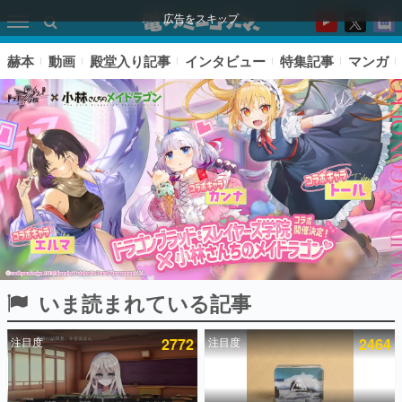
広告をスキップ
赫本
動画
殿堂入り記事
インタビュー
特集記事
マンガ
いま読まれている記事
ピックアップ
注目度
2772
注目度
2464
電ファミのいま読まれている記事ランキング
アプリセール情報