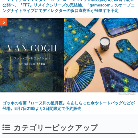
公開へ。『FF7』リメイクシリーズの完結編、「gamescom」のオープニ
ングナイトライブにてディレクターの浜口直樹氏が登壇する予定
5
ゴッホの名画『ローヌ川の星月夜』をあしらった傘やトートバッグなどが
登場。8月7日21時より2日間限定で予約販売
カテゴリーピックアップ