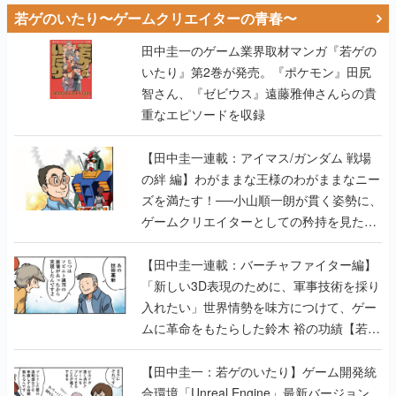
若ゲのいたり〜ゲームクリエイターの青春〜
田中圭一のゲーム業界取材マンガ『若ゲの
いたり』第2巻が発売。『ポケモン』田尻
智さん、『ゼビウス』遠藤雅伸さんらの貴
重なエピソードを収録
【田中圭一連載：アイマス/ガンダム 戦場
の絆 編】わがままな王様のわがままなニー
ズを満たす！──小山順一朗が貫く姿勢に、
ゲームクリエイターとしての矜持を見た
【若ゲのいたり最終回】
【田中圭一連載：バーチャファイター編】
「新しい3D表現のために、軍事技術を採り
入れたい」世界情勢を味方につけて、ゲー
ムに革命をもたらした鈴木 裕の功績【若ゲ
のいたり】
【田中圭一：若ゲのいたり】ゲーム開発統
合環境「Unreal Engine」最新バージョン