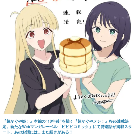
『超かぐや姫！』本編の“10年後”を描く『超かぐやメシ！』Web連載決
定。新たなWebマンガレーベル「ビビビコミック」にて特別話が掲載スタ
ート、あのお話には…まだ続きがある！