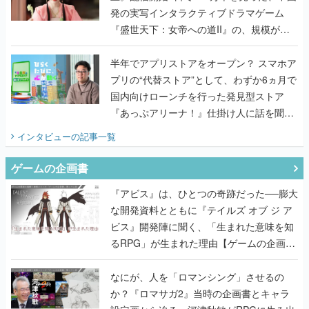
発の実写インタラクティブドラマゲーム
『盛世天下：女帝への道II』の、規模が違
うこだわりをプロデューサーに聞いた
半年でアプリストアをオープン？ スマホア
プリの“代替ストア”として、わずか6ヵ月で
国内向けローンチを行った発見型ストア
『あっぷアリーナ！』仕掛け人に話を聞い
てみた
インタビュー
の記事一覧
ゲームの企画書
『アビス』は、ひとつの奇跡だった──膨大
な開発資料とともに『テイルズ オブ ジ ア
ビス』開発陣に聞く、「生まれた意味を知
るRPG」が生まれた理由【ゲームの企画
書】
なにが、人を「ロマンシング」させるの
か？『ロマサガ2』当時の企画書とキャラ