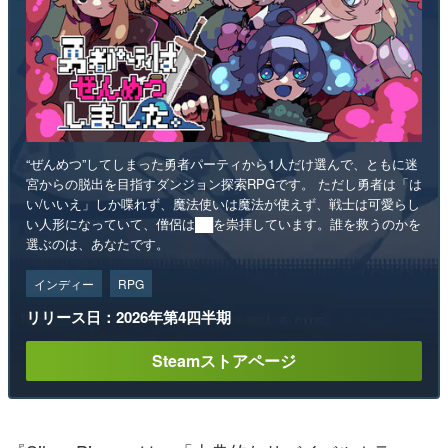
“ぜんめつ”してしまった勇者パーティから1人だけ選んで、ともに迷
宮からの脱出を目指すダンジョン探索RPGです。 ただし勇者は「は
い/いいえ」しか喋れず、魔法使いは魔法が使えず、戦士は可愛らし
い人形になっていて、僧侶は██を崇拝しています。誰を救うのかを
選ぶのは、あなたです。
インディー
RPG
リリース日：2026年第4四半期
Steamストアページ