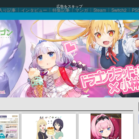
広告をスキップ
入り記事
インタビュー
特集記事
マンガ
Steam
Switch2
PS