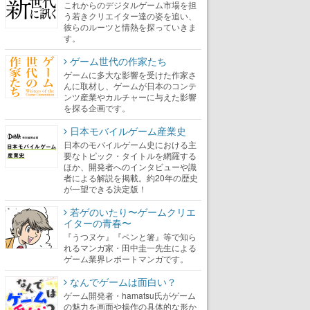
これからのデジタルゲーム市場を担
う若きクリエイター達の姿を追い、
彼らのルーツと情熱を探っていきま
す。
ゲーム世代の作家たち
ゲームに多大な影響を受けた作家さ
んに取材し、ゲームが日本のコンテ
ンツ産業やカルチャーに与えた影響
を探る企画です。
日本モバイルゲーム産業史
日本のモバイルゲーム史における主
要なトピック・タイトルを網羅する
ほか、開発者へのインタビューや識
者による解説を掲載。約20年の歴史
が一望できる決定版！
若ゲのいたり〜ゲームクリエ
イターの青春〜
『うつヌケ』『ペンと箸』等で知ら
れるマンガ家・田中圭一先生による
ゲーム業界レポートマンガです。
なんでゲームは面白い？
ゲーム開発者・hamatsu氏がゲーム
の魅力を画面や操作の具体的な形か