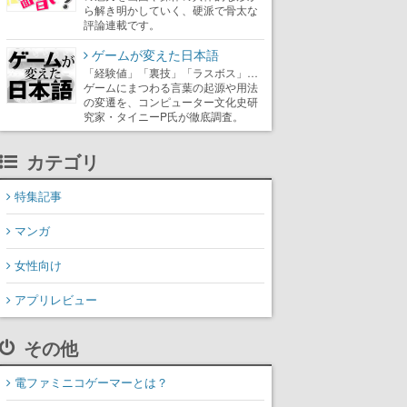
ら解き明かしていく、硬派で骨太な
評論連載です。
ゲームが変えた日本語
「経験値」「裏技」「ラスボス」…
ゲームにまつわる言葉の起源や用法
の変遷を、コンピューター文化史研
究家・タイニーP氏が徹底調査。
カテゴリ
特集記事
マンガ
女性向け
アプリレビュー
その他
電ファミニコゲーマーとは？