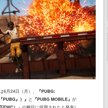
会社は6月24日（月）、
『PUBG:
と
が
下『PUBG』）』
『PUBG MOBILE』
の種目に採用されたと発表し
（以下EWC）」