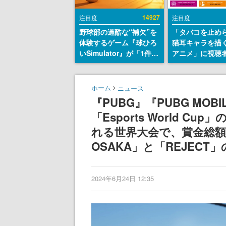
14927
注目度
注目度
野球部の過酷な“補欠”を
「タバコを止め
体験するゲーム『球ひろ
猫耳キャラを描
いSimulator』が「1件」
アニメ」に視聴
のウィッシュリストをも
から批判意見。
とにチェコ語に対応し
の使用と思しき
SNSで話題に。『キング
めて、BPOが議
ホーム
ニュース
ダム・カム』開発元やチ
す
『PUBG』『PUBG MO
ェコのプロ野球選手から
「Esports World 
称賛の声
れる世界大会で、賞金総額は
OSAKA」と「REJECT
2024年6月24日 12:35