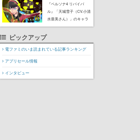
リース。海の中にはサメ
『ペルソナ4 リバイバ
やピラニアといった危険
ル』「天城雪子（CV.小清
な生物も棲んでいて、阿
水亜美さん）」のキャラ
鼻叫喚待ったなし
紹介動画が公開。老舗旅
館の一人娘で学校でも注
ピックアップ
目の存在、専用ペルソ
ナ・コノハナサクヤとと
電ファミのいま読まれている記事ランキング
もに主人公たちと舞う
アプリセール情報
インタビュー