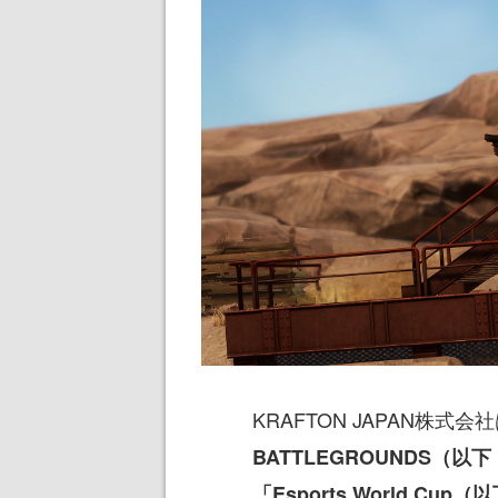
KRAFTON JAPAN株式
BATTLEGROUNDS（以
「Esports World Cup