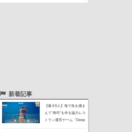
新着記事
【最大5人】海で魚を捕ま
えて“寿司”を作る協力レス
トラン運営ゲーム『Deep
Blue Sushi』8月20日にリ