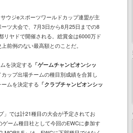
Cup」は、サウジeスポーツワールドカップ連盟が主
ーツ大会で、7月3日から8月25日までの8
都リヤドで開催される。総賞金は6000万ド
史上前例のない最高額とのことだ。
ームを決定する
「ゲームチャンピオンシッ
ドカップ出場チームの種目別成績を合算し
チームを決定する
「クラブチャンピオンシッ
プ」では計21種目の大会が予定されてお
一のゲーム種目社として今回のEWCに参加す
 MOBILE』は、EWCに下部種目ではなく