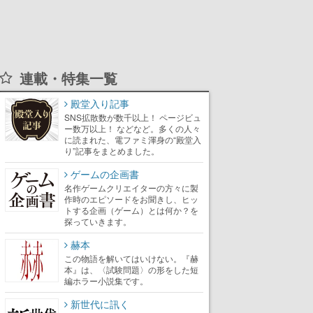
連載・特集一覧
殿堂入り記事
SNS拡散数が数千以上！ ページビュ
ー数万以上！ などなど。多くの人々
に読まれた、電ファミ渾身の“殿堂入
り”記事をまとめました。
ゲームの企画書
名作ゲームクリエイターの方々に製
作時のエピソードをお聞きし、ヒッ
トする企画（ゲーム）とは何か？を
探っていきます。
赫本
この物語を解いてはいけない。『赫
本』は、〈試験問題〉の形をした短
編ホラー小説集です。
新世代に訊く