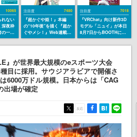
10065
7480
7018
注目度
注目度
られない
『超かぐや姫！』本編
『VRChat』向け新作3D
く深夜枠
の“10年後”を描く『超か
モデル「ニュイ」が本日
者の一部
ぐやメシ！』Web連載決
8月7日からBOOTHにて
違法薬物
定。新たなWebマンガレ
発売。瞳に光る星や感情
描写も含
ーベル「ビビビコミッ
豊かな表情が、小悪魔か
論を交わ
ク」にて特別話が掲載ス
わいい
タート、あのお話には…
BILE』が世界最大規模のeスポーツ大会
まだ続きがある！
Cup」の種目に採用。サウジアラビアで開催さ
6000万ドル規模。日本からは「CAG
」の出場が確定
反応