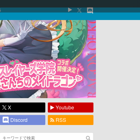
5
X
Youtube
Discord
RSS