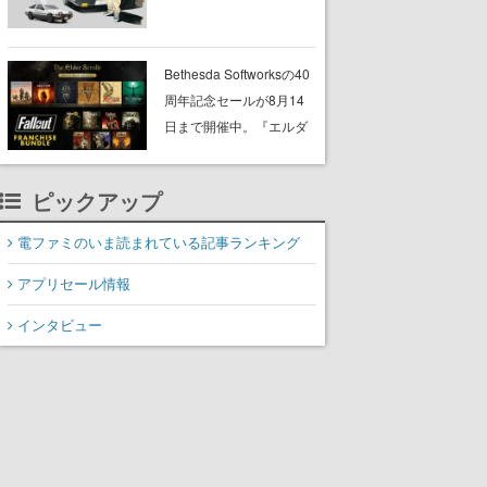
プショップが開催へ。マ
ンガの舞台である群馬の
「イオンモール高崎」に
Bethesda Softworksの40
て、8月11日から8月20日
周年記念セールが8月14
までの期間限定で開催予
日まで開催中。『エルダ
定
ー・スクロールズ』や
『フォールアウト』シリ
ピックアップ
ーズがまとめてお得にゲ
ットできる
電ファミのいま読まれている記事ランキング
アプリセール情報
インタビュー