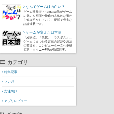
なんでゲームは面白い？
ゲーム開発者・hamatsu氏がゲーム
の魅力を画面や操作の具体的な形か
ら解き明かしていく、硬派で骨太な
評論連載です。
ゲームが変えた日本語
「経験値」「裏技」「ラスボス」…
ゲームにまつわる言葉の起源や用法
の変遷を、コンピューター文化史研
究家・タイニーP氏が徹底調査。
カテゴリ
特集記事
マンガ
女性向け
アプリレビュー