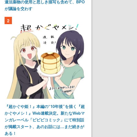
違法薬物の使用と思しき描写も含めて、BPO
が議論を交わす
2
『超かぐや姫！』本編の“10年後”を描く『超
かぐやメシ！』Web連載決定。新たなWebマ
ンガレーベル「ビビビコミック」にて特別話
が掲載スタート、あのお話には…まだ続きが
ある！