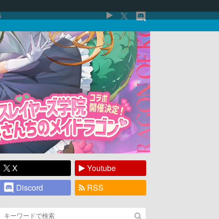
5
X
Youtube
Discord
RSS