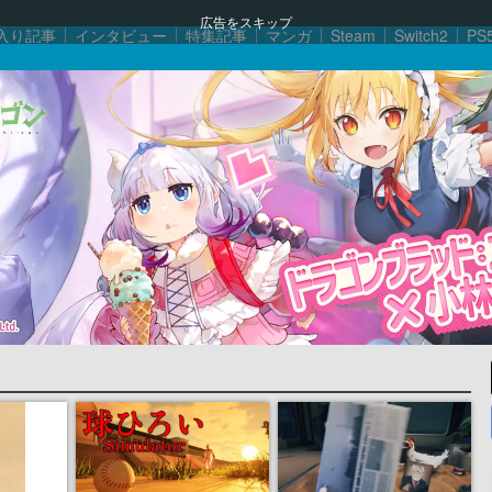
広告をスキップ
入り記事
インタビュー
特集記事
マンガ
Steam
Switch2
PS