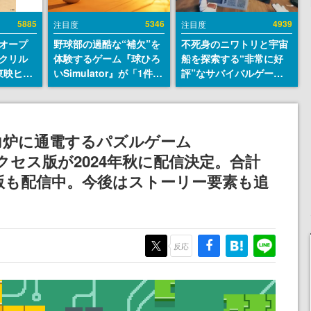
5885
5346
4939
注目度
注目度
オープ
野球部の過酷な“補欠”を
不死身のニワトリと宇宙
クリル
体験するゲーム『球ひろ
船を探索する“非常に好
東映ヒス
いSimulator』が「1件」
評”なサバイバルゲーム
コレクシ
のウィッシュリストをも
『Breathedge』が無料
旬より発
とにチェコ語に対応し
で配布中。入手できる期
SNSで話題に。『キング
間は8月10日まで
ダム・カム』開発元やチ
力炉に通電するパズルゲーム
ェコのプロ野球選手から
早期アクセス版が2024年秋に配信決定。合計
称賛の声
版も配信中。今後はストーリー要素も追
反応