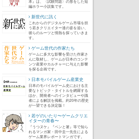
本』は、〈試験問題〉の形をした短
編ホラー小説集です。
新世代に訊く
これからのデジタルゲーム市場を担
う若きクリエイター達の姿を追い、
彼らのルーツと情熱を探っていきま
す。
ゲーム世代の作家たち
ゲームに多大な影響を受けた作家さ
んに取材し、ゲームが日本のコンテ
ンツ産業やカルチャーに与えた影響
を探る企画です。
日本モバイルゲーム産業史
日本のモバイルゲーム史における主
要なトピック・タイトルを網羅する
ほか、開発者へのインタビューや識
者による解説を掲載。約20年の歴史
が一望できる決定版！
若ゲのいたり〜ゲームクリエ
イターの青春〜
『うつヌケ』『ペンと箸』等で知ら
れるマンガ家・田中圭一先生による
ゲーム業界レポートマンガです。