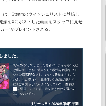
は、Steamのウィッシュリストに登録し
乾燥をXにポストした画面をスタッフに見せ
ッカー”がプレゼントされる。
しました。
“ぜんめつ”してしまった勇者パーティから1人だ
け選んで、ともに迷宮からの脱出を目指すダン
ジョン探索RPGです。 ただし勇者は「はい/い
いえ」しか喋れず、魔法使いは魔法が使えず、
戦士は可愛らしい人形になっていて、僧侶は
██を崇拝しています。誰を救うのかを選ぶの
は、あなたです。
リリース日：2026年第4四半期