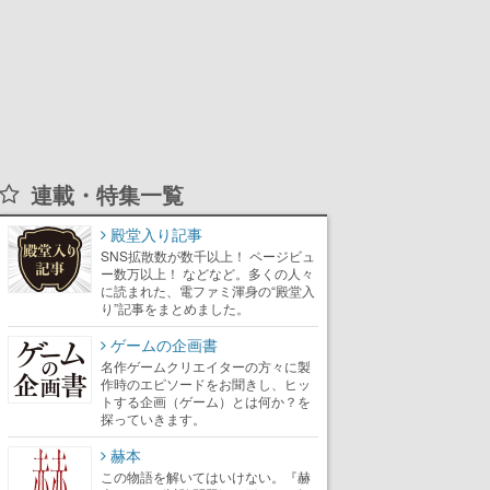
連載・特集一覧
殿堂入り記事
SNS拡散数が数千以上！ ページビュ
ー数万以上！ などなど。多くの人々
に読まれた、電ファミ渾身の“殿堂入
り”記事をまとめました。
ゲームの企画書
名作ゲームクリエイターの方々に製
作時のエピソードをお聞きし、ヒッ
トする企画（ゲーム）とは何か？を
探っていきます。
赫本
この物語を解いてはいけない。『赫