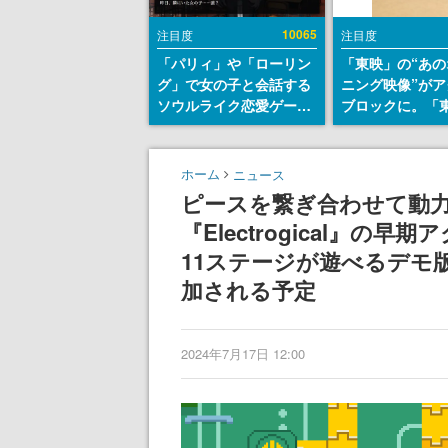
10065
注目度
注目度
「パリィ」や「ローリン
「東映」の“あの
グ」で女の子と会話する
ニング映像”がア
ソウルライク恋愛ゲーム
ブロックに。「
『小早川さんはソウルラ
トリカル グッズ
イク』無料公開。返事に
ョン」が8月下
失敗すると「YOU
売
ホーム
ニュース
DIED」
ピースを繋ぎ合わせて動
『Electrogical』の
11ステージが遊べるデモ
加される予定
2024年7月17日 12:00