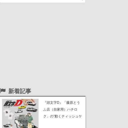
新着記事
『頭文字D』「藤原とう
ふ店（自家用）ハチロ
ク」の“動くティッシュケ
ース”が買えるポップアッ