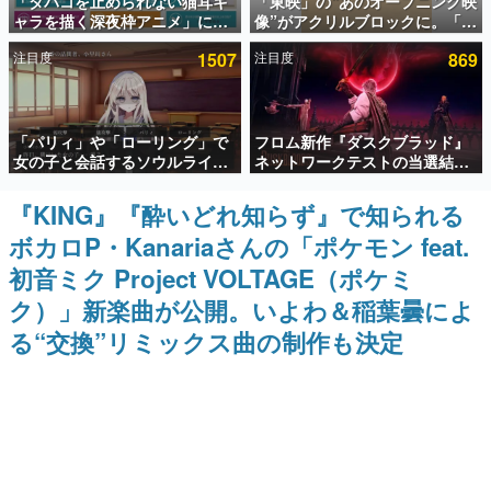
「タバコを止められない猫耳キ
「東映」の“あのオープニング映
ャラを描く深夜枠アニメ」に視
像”がアクリルブロックに。「東
インタビュー
聴者の一部から批判意見。違法
映ヒストリカル グッズコレクシ
注目度
1507
注目度
869
薬物の使用と思しき描写も含め
ョン」が8月下旬より発売
連載・特集一覧
て、BPOが議論を交わす
殿堂入り記事
「パリィ」や「ローリング」で
フロム新作『ダスクブラッド』
SNS拡散数が数千以上！ ページビュー数万以上！ などな
ど。多くの人々に読まれた、電ファミ渾身の“殿堂入り”記
女の子と会話するソウルライク
ネットワークテストの当選結果
事をまとめました。
恋愛ゲーム『小早川さんはソウ
が8月7日22時に発表。応募サイ
ルライク』無料公開。返事に失
トのマイページから確認可能、
『KING』『酔いどれ知らず』で知られる
ゲームの企画書
敗すると「YOU DIED」
テスト実施は8月21日～24日
名作ゲームクリエイターの方々に製作時のエピソードをお
ボカロP・Kanariaさんの「ポケモン feat.
聞きし、ヒットする企画（ゲーム）とは何か？を探ってい
きます。
初音ミク Project VOLTAGE（ポケミ
赫本
ク）」新楽曲が公開。いよわ＆稲葉曇によ
この物語を解いてはいけない。『赫本』は、〈試験問題〉
る“交換”リミックス曲の制作も決定
の形をした短編ホラー小説集です。
新世代に訊く
これからのデジタルゲーム市場を担う若きクリエイター達
の姿を追い、彼らのルーツと情熱を探っていきます。
ゲーム世代の作家たち
ゲームに多大な影響を受けた作家さんに取材し、ゲームが