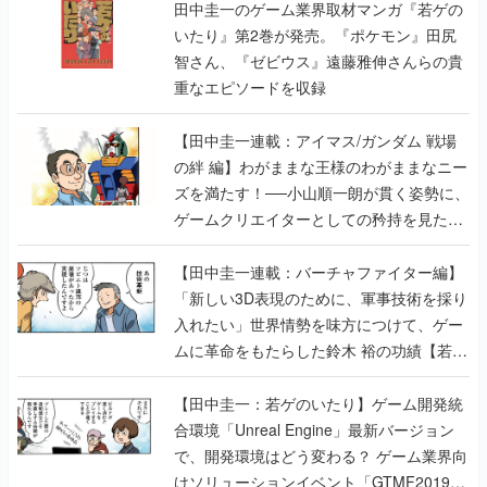
田中圭一のゲーム業界取材マンガ『若ゲの
いたり』第2巻が発売。『ポケモン』田尻
智さん、『ゼビウス』遠藤雅伸さんらの貴
重なエピソードを収録
【田中圭一連載：アイマス/ガンダム 戦場
の絆 編】わがままな王様のわがままなニー
ズを満たす！──小山順一朗が貫く姿勢に、
ゲームクリエイターとしての矜持を見た
【若ゲのいたり最終回】
【田中圭一連載：バーチャファイター編】
「新しい3D表現のために、軍事技術を採り
入れたい」世界情勢を味方につけて、ゲー
ムに革命をもたらした鈴木 裕の功績【若ゲ
のいたり】
【田中圭一：若ゲのいたり】ゲーム開発統
合環境「Unreal Engine」最新バージョン
で、開発環境はどう変わる？ ゲーム業界向
けソリューションイベント「GTMF2019」