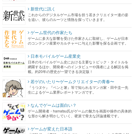
新世代に訊く
これからのデジタルゲーム市場を担う若きクリエイター達の姿
を追い、彼らのルーツと情熱を探っていきます。
ゲーム世代の作家たち
ゲームに多大な影響を受けた作家さんに取材し、ゲームが日本
のコンテンツ産業やカルチャーに与えた影響を探る企画です。
日本モバイルゲーム産業史
日本のモバイルゲーム史における主要なトピック・タイトルを
網羅するほか、開発者へのインタビューや識者による解説を掲
載。約20年の歴史が一望できる決定版！
若ゲのいたり〜ゲームクリエイターの青春〜
『うつヌケ』『ペンと箸』等で知られるマンガ家・田中圭一先
生によるゲーム業界レポートマンガです。
なんでゲームは面白い？
ゲーム開発者・hamatsu氏がゲームの魅力を画面や操作の具体的
な形から解き明かしていく、硬派で骨太な評論連載です。
ゲームが変えた日本語