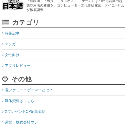
「経験値」「裏技」「ラスボス」… ゲームにまつわる言葉の起
源や用法の変遷を、コンピューター文化史研究家・タイニーP氏
が徹底調査。
カテゴリ
特集記事
マンガ
女性向け
アプリレビュー
その他
電ファミニコゲーマーとは？
媒体資料はこちら
XプレゼントCP応募規約
運営：株式会社マレ