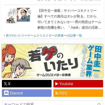
に行って、より理解を深めよう【PR】
【田中圭一連載：サイバーコネクトツー
編】すべての責任はオレが取る。だから、
付いてきてくれないか──男の熱意はチーム
解散の危機を救い、『.hack』成功の活路を
開く。業界の快男児・松山 洋に流れる血は
若ゲのいたり〜ゲームクリエイターの青春〜
の記事一覧
『少年ジャンプ』色だった【若ゲのいた
り】
X
Youtube
Discord
RSS