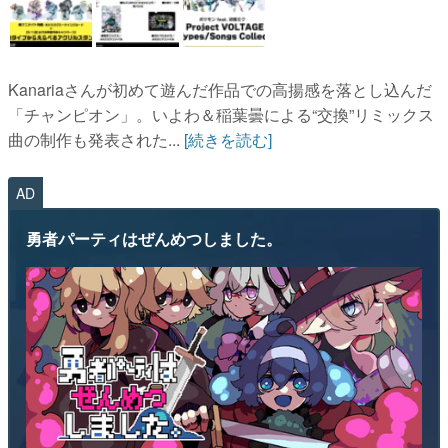
Kanariaさんが初めて遊んだ作品での高揚感を落とし込んだ
「チャンピオン」。いよわ＆稲葉曇による“交換”リミックス
曲の制作も発表された...
[続きを読む]
AD
勇者パーティはぜんめつしました。