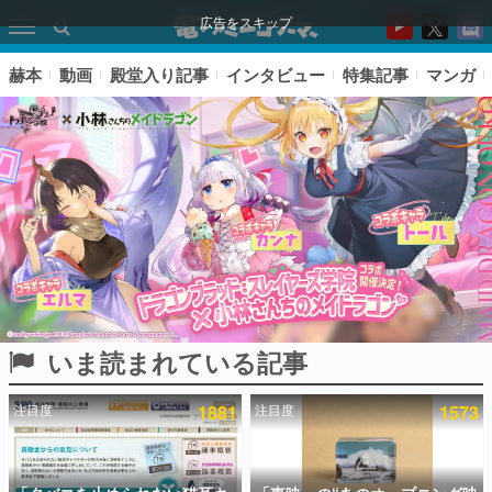
広告をスキップ
赫本
動画
殿堂入り記事
インタビュー
特集記事
マンガ
いま読まれている記事
ピックアップ
注目度
1881
注目度
1573
電ファミのいま読まれている記事ランキング
アプリセール情報