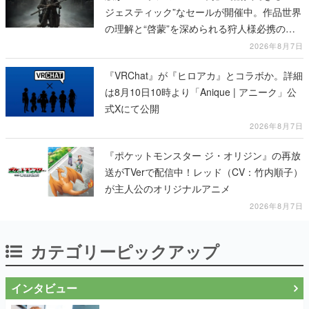
ジェスティック”なセールが開催中。作品世界
の理解と“啓蒙”を深められる狩人様必携の一
冊
2026年8月7日
『VRChat』が『ヒロアカ』とコラボか。詳細
は8月10日10時より「Anique | アニーク」公
式Xにて公開
2026年8月7日
『ポケットモンスター ジ・オリジン』の再放
送がTVerで配信中！レッド（CV：竹内順子）
が主人公のオリジナルアニメ
2026年8月7日
カテゴリーピックアップ
インタビュー