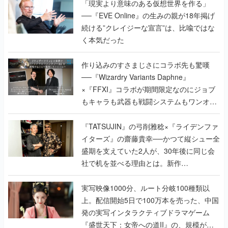
「現実より意味のある仮想世界を作る」
──『EVE Online』の生みの親が18年掲げ
続ける”クレイジーな宣言”は、比喩ではな
く本気だった
作り込みのすさまじさにコラボ先も驚嘆
──『Wizardry Variants Daphne』
×『FFXI』コラボが期間限定なのにジョブ
もキャラも武器も戦闘システムもワンオフ
で作り込まれた理由を両ディレクターに聞
く
『TATSUJIN』の弓削雅稔×『ライデンファ
イターズ』の齋藤貴幸──かつて縦シュー全
盛期を支えていた2人が、30年後に同じ会
社で机を並べる理由とは。新作
『TATSUJIN EXTREME』で初タッグを組
んだレジェンド2人に訊く開発秘話
実写映像1000分、ルート分岐100種類以
上。配信開始5日で100万本を売った、中国
発の実写インタラクティブドラマゲーム
『盛世天下：女帝への道II』の、規模が違