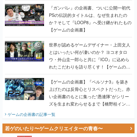
『ガンパレ』の企画書、ついに公開━初代
PSの伝説的タイトルは、なぜ生まれたの
か？そして『LOOP8』へ受け継がれたもの
【ゲームの企画書】
世界が認めるゲームデザイナー・上田文人
とはいったい何が凄いのか？ ヨコオタロ
ウ・外山圭一郎らと共に『ICO』に込めら
れたこだわりを語り尽くす！【ゲームの企
画書】
【ゲームの企画書】『ペルソナ3』を築き
上げたのは反骨心とリスペクトだった。赤
い企画書のもとに集った“愚連隊”がシリー
ズを生まれ変わらせるまで【橋野桂インタ
ビュー】
ゲームの企画書
の記事一覧
若ゲのいたり〜ゲームクリエイターの青春〜