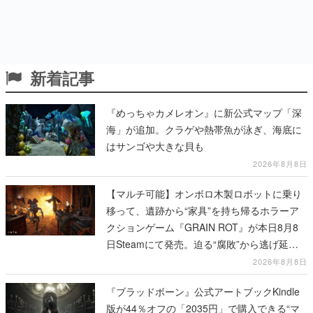
新着記事
『めっちゃカメレオン』に新公式マップ「深
海」が追加。クラゲや熱帯魚が泳ぎ、海底に
はサンゴや大きな貝も
2026年8月8日
【マルチ可能】オンボロ木製ロボットに乗り
移って、遺跡から“家具”を持ち帰るホラーア
クションゲーム『GRAIN ROT』が本日8月8
日Steamにて発売。迫る“腐敗”から逃げ延
び、持ち帰った家具で基地を再建
2026年8月8日
『ブラッドボーン』公式アートブックKindle
版が44％オフの「2035円」で購入できる“マ