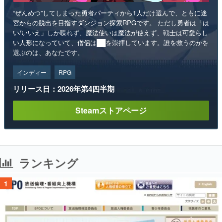
“ぜんめつ”してしまった勇者パーティから1人だけ選んで、ともに迷
宮からの脱出を目指すダンジョン探索RPGです。 ただし勇者は「は
い/いいえ」しか喋れず、魔法使いは魔法が使えず、戦士は可愛らし
い人形になっていて、僧侶は██を崇拝しています。誰を救うのかを
選ぶのは、あなたです。
インディー
RPG
リリース日：2026年第4四半期
Steamストアページ
ランキング
1