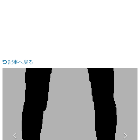
日本のコンテンツ産業やカルチャーに与えた影響を探る企
画です。
日本モバイルゲーム産業史
日本のモバイルゲーム史における主要なトピック・タイト
ルを網羅するほか、開発者へのインタビューや識者による
解説を掲載。約20年の歴史が一望できる決定版！
若ゲのいたり〜ゲームクリエイターの青春〜
『うつヌケ』『ペンと箸』等で知られるマンガ家・田中圭
一先生によるゲーム業界レポートマンガです。
記事へ戻る
なんでゲームは面白い？
ゲーム開発者・hamatsu氏がゲームの魅力を画面や操作の
具体的な形から解き明かしていく、硬派で骨太な評論連載
です。
ゲームが変えた日本語
「経験値」「裏技」「ラスボス」… ゲームにまつわる言葉
の起源や用法の変遷を、コンピューター文化史研究家・タ
イニーP氏が徹底調査。
カテゴリ
特集記事