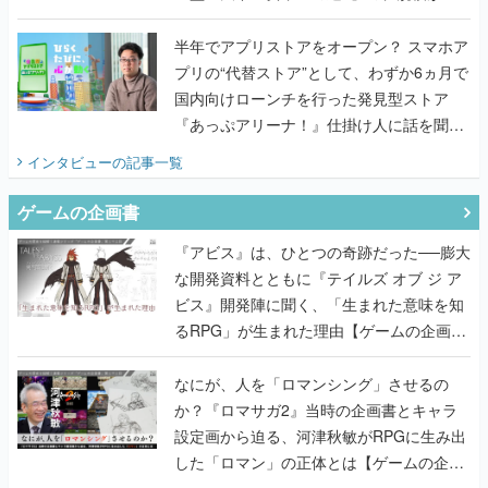
うこだわりをプロデューサーに聞いた
半年でアプリストアをオープン？ スマホア
プリの“代替ストア”として、わずか6ヵ月で
国内向けローンチを行った発見型ストア
『あっぷアリーナ！』仕掛け人に話を聞い
てみた
インタビュー
の記事一覧
ゲームの企画書
『アビス』は、ひとつの奇跡だった──膨大
な開発資料とともに『テイルズ オブ ジ ア
ビス』開発陣に聞く、「生まれた意味を知
るRPG」が生まれた理由【ゲームの企画
書】
なにが、人を「ロマンシング」させるの
か？『ロマサガ2』当時の企画書とキャラ
設定画から迫る、河津秋敏がRPGに生み出
した「ロマン」の正体とは【ゲームの企画
書】