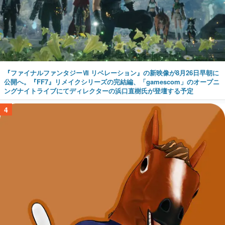
『ファイナルファンタジーⅦ リベレーション』の新映像が8月26日早朝に
公開へ。『FF7』リメイクシリーズの完結編、「gamescom」のオープニ
ングナイトライブにてディレクターの浜口直樹氏が登壇する予定
4