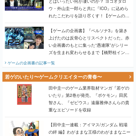
とはいったい何が凄いのか？ ヨコオタロ
ウ・外山圭一郎らと共に『ICO』に込めら
れたこだわりを語り尽くす！【ゲームの企
画書】
【ゲームの企画書】『ペルソナ3』を築き
上げたのは反骨心とリスペクトだった。赤
い企画書のもとに集った“愚連隊”がシリー
ズを生まれ変わらせるまで【橋野桂インタ
ビュー】
ゲームの企画書
の記事一覧
若ゲのいたり〜ゲームクリエイターの青春〜
田中圭一のゲーム業界取材マンガ『若ゲの
いたり』第2巻が発売。『ポケモン』田尻
智さん、『ゼビウス』遠藤雅伸さんらの貴
重なエピソードを収録
【田中圭一連載：アイマス/ガンダム 戦場
の絆 編】わがままな王様のわがままなニー