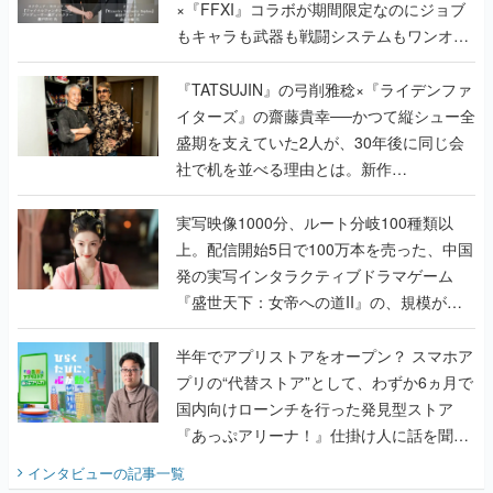
×『FFXI』コラボが期間限定なのにジョブ
もキャラも武器も戦闘システムもワンオフ
で作り込まれた理由を両ディレクターに聞
く
『TATSUJIN』の弓削雅稔×『ライデンファ
イターズ』の齋藤貴幸──かつて縦シュー全
盛期を支えていた2人が、30年後に同じ会
社で机を並べる理由とは。新作
『TATSUJIN EXTREME』で初タッグを組
んだレジェンド2人に訊く開発秘話
実写映像1000分、ルート分岐100種類以
上。配信開始5日で100万本を売った、中国
発の実写インタラクティブドラマゲーム
『盛世天下：女帝への道II』の、規模が違
うこだわりをプロデューサーに聞いた
半年でアプリストアをオープン？ スマホア
プリの“代替ストア”として、わずか6ヵ月で
国内向けローンチを行った発見型ストア
『あっぷアリーナ！』仕掛け人に話を聞い
てみた
インタビュー
の記事一覧