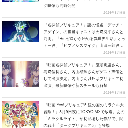
ク映像も同時公開
2026年8月9日
『名探偵プリキュア！』謎の怪盗「デッチ・
アゲイン」の担当キャストは天﨑滉平さんと
判明。『Re:ゼロから始める異世界生活』オッ
トー役、『ヒプノシスマイク』山田三郎役な
ど
2026年8月9日
『映画名探偵プリキュア！』鬼頭明里さん、
島﨑信長さん、内山昂輝さんがゲスト声優と
して出演決定。内山さん以外はプリキュア初
出演、最新映像や新スチールも解禁
2026年8月9日
『映画 Yes!プリキュア5 鏡の国のミラクル大
冒険！』8月9日夜にTOKYO MXで放送。あの
「ミラクルライト」が初登場した作品で、闇
の戦士「ダークプリキュア5」も登場