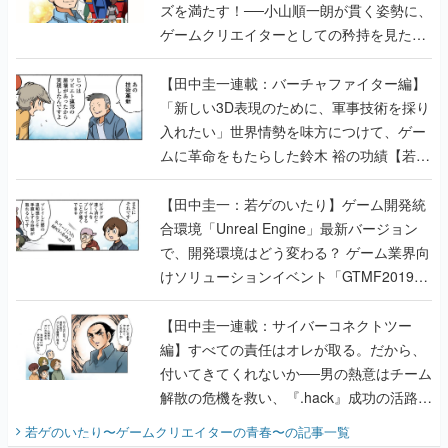
ズを満たす！──小山順一朗が貫く姿勢に、
ゲームクリエイターとしての矜持を見た
【若ゲのいたり最終回】
【田中圭一連載：バーチャファイター編】
「新しい3D表現のために、軍事技術を採り
入れたい」世界情勢を味方につけて、ゲー
ムに革命をもたらした鈴木 裕の功績【若ゲ
のいたり】
【田中圭一：若ゲのいたり】ゲーム開発統
合環境「Unreal Engine」最新バージョン
で、開発環境はどう変わる？ ゲーム業界向
けソリューションイベント「GTMF2019」
に行って、より理解を深めよう【PR】
【田中圭一連載：サイバーコネクトツー
編】すべての責任はオレが取る。だから、
付いてきてくれないか──男の熱意はチーム
解散の危機を救い、『.hack』成功の活路を
開く。業界の快男児・松山 洋に流れる血は
若ゲのいたり〜ゲームクリエイターの青春〜
の記事一覧
『少年ジャンプ』色だった【若ゲのいた