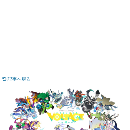
日本のコンテンツ産業やカルチャーに与えた影響を探る企
画です。
日本モバイルゲーム産業史
日本のモバイルゲーム史における主要なトピック・タイト
ルを網羅するほか、開発者へのインタビューや識者による
解説を掲載。約20年の歴史が一望できる決定版！
若ゲのいたり〜ゲームクリエイターの青春〜
『うつヌケ』『ペンと箸』等で知られるマンガ家・田中圭
一先生によるゲーム業界レポートマンガです。
なんでゲームは面白い？
ゲーム開発者・hamatsu氏がゲームの魅力を画面や操作の
具体的な形から解き明かしていく、硬派で骨太な評論連載
記事へ戻る
です。
ゲームが変えた日本語
「経験値」「裏技」「ラスボス」… ゲームにまつわる言葉
の起源や用法の変遷を、コンピューター文化史研究家・タ
イニーP氏が徹底調査。
カテゴリ
特集記事