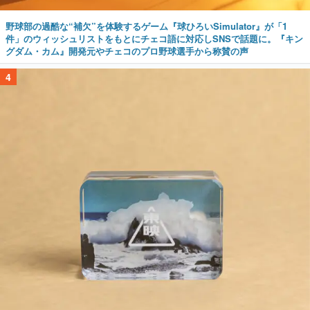
野球部の過酷な“補欠”を体験するゲーム『球ひろいSimulator』が「1
件」のウィッシュリストをもとにチェコ語に対応しSNSで話題に。『キン
グダム・カム』開発元やチェコのプロ野球選手から称賛の声
4