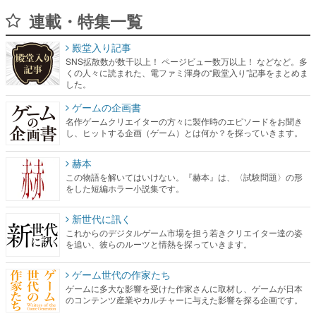
連載・特集一覧
殿堂入り記事
SNS拡散数が数千以上！ ページビュー数万以上！ などなど。多
くの人々に読まれた、電ファミ渾身の“殿堂入り”記事をまとめま
した。
ゲームの企画書
名作ゲームクリエイターの方々に製作時のエピソードをお聞き
し、ヒットする企画（ゲーム）とは何か？を探っていきます。
赫本
この物語を解いてはいけない。『赫本』は、〈試験問題〉の形
をした短編ホラー小説集です。
新世代に訊く
これからのデジタルゲーム市場を担う若きクリエイター達の姿
を追い、彼らのルーツと情熱を探っていきます。
ゲーム世代の作家たち
ゲームに多大な影響を受けた作家さんに取材し、ゲームが日本
のコンテンツ産業やカルチャーに与えた影響を探る企画です。