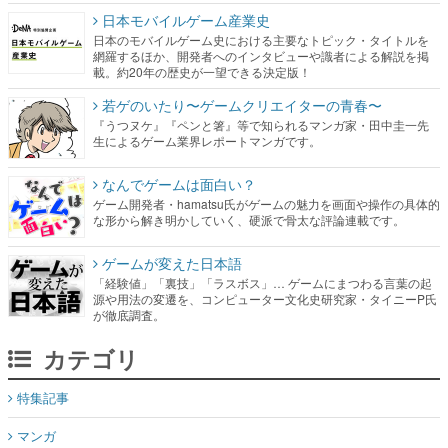
日本モバイルゲーム産業史
日本のモバイルゲーム史における主要なトピック・タイトルを
網羅するほか、開発者へのインタビューや識者による解説を掲
載。約20年の歴史が一望できる決定版！
若ゲのいたり〜ゲームクリエイターの青春〜
『うつヌケ』『ペンと箸』等で知られるマンガ家・田中圭一先
生によるゲーム業界レポートマンガです。
なんでゲームは面白い？
ゲーム開発者・hamatsu氏がゲームの魅力を画面や操作の具体的
な形から解き明かしていく、硬派で骨太な評論連載です。
ゲームが変えた日本語
「経験値」「裏技」「ラスボス」… ゲームにまつわる言葉の起
源や用法の変遷を、コンピューター文化史研究家・タイニーP氏
が徹底調査。
カテゴリ
特集記事
マンガ