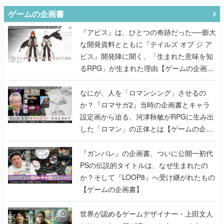
ゲームの企画書
『アビス』は、ひとつの奇跡だった──膨大
な開発資料とともに『テイルズ オブ ジ ア
ビス』開発陣に聞く、「生まれた意味を知
るRPG」が生まれた理由【ゲームの企画
書】
なにが、人を「ロマンシング」させるの
か？『ロマサガ2』当時の企画書とキャラ
設定画から迫る、河津秋敏がRPGに生み出
した「ロマン」の正体とは【ゲームの企画
書】
『ガンパレ』の企画書、ついに公開━初代
PSの伝説的タイトルは、なぜ生まれたの
か？そして『LOOP8』へ受け継がれたもの
【ゲームの企画書】
世界が認めるゲームデザイナー・上田文人