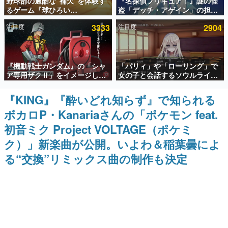
野球部の過酷な“補欠”を体験す
『名探偵プリキュア！』謎の怪
るゲーム『球ひろい
盗「デッチ・アゲイン」の担当
インタビュー
Simulator』が「1件」のウィッ
キャストは天﨑滉平さんと判
注目度
3333
注目度
2904
シュリストをもとにチェコ語に
明。『Re:ゼロから始める異世
連載・特集一覧
対応しSNSで話題に。『キング
界生活』オットー役、『ヒプノ
ダム・カム』開発元やチェコの
シスマイク』山田三郎役など
プロ野球選手から称賛の声
殿堂入り記事
『機動戦士ガンダム』の「シャ
「パリィ」や「ローリング」で
SNS拡散数が数千以上！ ページビュー数万以上！ などな
ど。多くの人々に読まれた、電ファミ渾身の“殿堂入り”記
ア専用ザクⅡ」をイメージした
女の子と会話するソウルライク
事をまとめました。
散水ホースリールが予約開始。
恋愛ゲーム『小早川さんはソウ
本体にはシャアのパーソナルマ
ルライク』無料公開。返事に失
『KING』『酔いどれ知らず』で知られる
ゲームの企画書
ークやジオン公国軍のエンブレ
敗すると「YOU DIED」
名作ゲームクリエイターの方々に製作時のエピソードをお
ボカロP・Kanariaさんの「ポケモン feat.
ム、型式番号などを配置
聞きし、ヒットする企画（ゲーム）とは何か？を探ってい
きます。
初音ミク Project VOLTAGE（ポケミ
赫本
ク）」新楽曲が公開。いよわ＆稲葉曇によ
この物語を解いてはいけない。『赫本』は、〈試験問題〉
る“交換”リミックス曲の制作も決定
の形をした短編ホラー小説集です。
新世代に訊く
これからのデジタルゲーム市場を担う若きクリエイター達
の姿を追い、彼らのルーツと情熱を探っていきます。
ゲーム世代の作家たち
ゲームに多大な影響を受けた作家さんに取材し、ゲームが