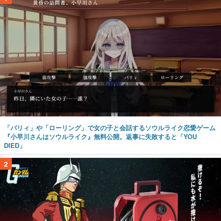
「パリィ」や「ローリング」で女の子と会話するソウルライク恋愛ゲーム
『小早川さんはソウルライク』無料公開。返事に失敗すると「YOU
DIED」
2