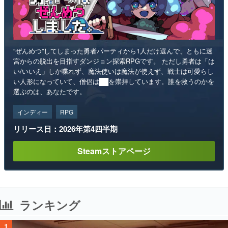
“ぜんめつ”してしまった勇者パーティから1人だけ選んで、ともに迷
宮からの脱出を目指すダンジョン探索RPGです。 ただし勇者は「は
い/いいえ」しか喋れず、魔法使いは魔法が使えず、戦士は可愛らし
い人形になっていて、僧侶は██を崇拝しています。誰を救うのかを
選ぶのは、あなたです。
インディー
RPG
リリース日：2026年第4四半期
Steamストアページ
ランキング
1