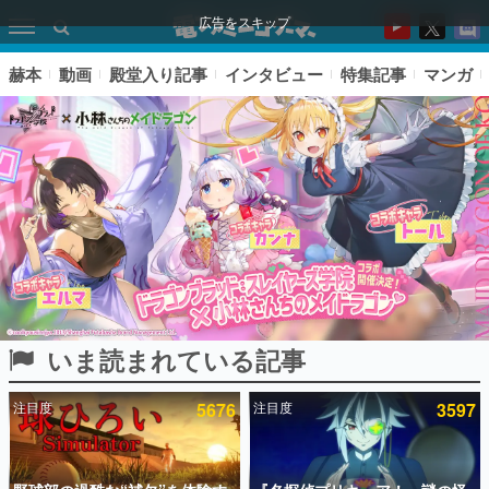
広告をスキップ
赫本
動画
殿堂入り記事
インタビュー
特集記事
マンガ
いま読まれている記事
ピックアップ
注目度
5676
注目度
3597
電ファミのいま読まれている記事ランキング
アプリセール情報