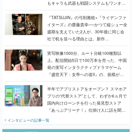
もキャラも武器も戦闘システムもワンオフ
で作り込まれた理由を両ディレクターに聞
く
『TATSUJIN』の弓削雅稔×『ライデンファ
イターズ』の齋藤貴幸──かつて縦シュー全
盛期を支えていた2人が、30年後に同じ会
社で机を並べる理由とは。新作
『TATSUJIN EXTREME』で初タッグを組
んだレジェンド2人に訊く開発秘話
実写映像1000分、ルート分岐100種類以
上。配信開始5日で100万本を売った、中国
発の実写インタラクティブドラマゲーム
『盛世天下：女帝への道II』の、規模が違
うこだわりをプロデューサーに聞いた
半年でアプリストアをオープン？ スマホア
プリの“代替ストア”として、わずか6ヵ月で
国内向けローンチを行った発見型ストア
『あっぷアリーナ！』仕掛け人に話を聞い
てみた
インタビュー
の記事一覧