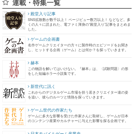
連載・特集一覧
殿堂入り記事
SNS拡散数が数千以上！ ページビュー数万以上！ などなど。多
くの人々に読まれた、電ファミ渾身の“殿堂入り”記事をまとめま
した。
ゲームの企画書
名作ゲームクリエイターの方々に製作時のエピソードをお聞き
し、ヒットする企画（ゲーム）とは何か？を探っていきます。
赫本
この物語を解いてはいけない。『赫本』は、〈試験問題〉の形
をした短編ホラー小説集です。
新世代に訊く
これからのデジタルゲーム市場を担う若きクリエイター達の姿
を追い、彼らのルーツと情熱を探っていきます。
ゲーム世代の作家たち
ゲームに多大な影響を受けた作家さんに取材し、ゲームが日本
のコンテンツ産業やカルチャーに与えた影響を探る企画です。
日本モバイルゲーム産業史