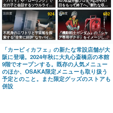
「パリィ」や「ローリング」で
Xの収益分配プログラムが9月7
女の子と会話するソウルライク
日をもって終了へ。新たな収益
インタビュー
恋愛ゲーム『小早川さんはソウ
化制度「Original Content
注目度
924
注目度
682
ルライク』無料公開。返事に失
Rewards Program」を発表
連載・特集一覧
敗すると「YOU DIED」
殿堂入り記事
不死身のニワトリと宇宙船を探
『機動戦士ガンダム』の「シャ
SNS拡散数が数千以上！ ページビュー数万以上！ などな
ど。多くの人々に読まれた、電ファミ渾身の“殿堂入り”記
索する“非常に好評”なサバイバ
ア専用ザクⅡ」をイメージした
事をまとめました。
ルゲーム『Breathedge』が無
散水ホースリールが予約開始。
料で配布中。入手できる期間は8
本体にはシャアのパーソナルマ
「カービィカフェ」の新たな常設店舗が大
ゲームの企画書
月10日まで
ークやジオン公国軍のエンブレ
名作ゲームクリエイターの方々に製作時のエピソードをお
阪に登場。2024年秋に大丸心斎橋店の本館
ム、型式番号などを配置
聞きし、ヒットする企画（ゲーム）とは何か？を探ってい
きます。
9階でオープンする。既存の人気メニュー
赫本
のほか、OSAKA限定メニューも取り扱う
この物語を解いてはいけない。『赫本』は、〈試験問題〉
予定とのこと。また限定グッズのストアも
の形をした短編ホラー小説集です。
併設
新世代に訊く
これからのデジタルゲーム市場を担う若きクリエイター達
の姿を追い、彼らのルーツと情熱を探っていきます。
ゲーム世代の作家たち
ゲームに多大な影響を受けた作家さんに取材し、ゲームが