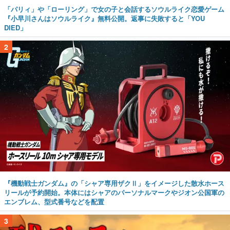
「パリィ」や「ローリング」で女の子と会話するソウルライク恋愛ゲーム
『小早川さんはソウルライク』無料公開。返事に失敗すると「YOU
DIED」
2
『機動戦士ガンダム』の「シャア専用ザクⅡ」をイメージした散水ホース
リールが予約開始。本体にはシャアのパーソナルマークやジオン公国軍の
エンブレム、型式番号などを配置
3