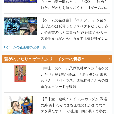
ウ・外山圭一郎らと共に『ICO』に込めら
れたこだわりを語り尽くす！【ゲームの企
画書】
【ゲームの企画書】『ペルソナ3』を築き
上げたのは反骨心とリスペクトだった。赤
い企画書のもとに集った“愚連隊”がシリー
ズを生まれ変わらせるまで【橋野桂インタ
ビュー】
ゲームの企画書
の記事一覧
若ゲのいたり〜ゲームクリエイターの青春〜
田中圭一のゲーム業界取材マンガ『若ゲの
いたり』第2巻が発売。『ポケモン』田尻
智さん、『ゼビウス』遠藤雅伸さんらの貴
重なエピソードを収録
【田中圭一連載：アイマス/ガンダム 戦場
の絆 編】わがままな王様のわがままなニー
ズを満たす！──小山順一朗が貫く姿勢に、