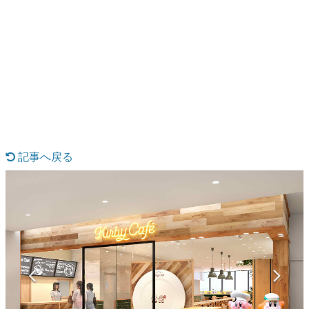
日本のコンテンツ産業やカルチャーに与えた影響を探る企
画です。
日本モバイルゲーム産業史
日本のモバイルゲーム史における主要なトピック・タイト
ルを網羅するほか、開発者へのインタビューや識者による
解説を掲載。約20年の歴史が一望できる決定版！
若ゲのいたり〜ゲームクリエイターの青春〜
『うつヌケ』『ペンと箸』等で知られるマンガ家・田中圭
一先生によるゲーム業界レポートマンガです。
記事へ戻る
なんでゲームは面白い？
ゲーム開発者・hamatsu氏がゲームの魅力を画面や操作の
具体的な形から解き明かしていく、硬派で骨太な評論連載
です。
ゲームが変えた日本語
「経験値」「裏技」「ラスボス」… ゲームにまつわる言葉
の起源や用法の変遷を、コンピューター文化史研究家・タ
イニーP氏が徹底調査。
カテゴリ
特集記事