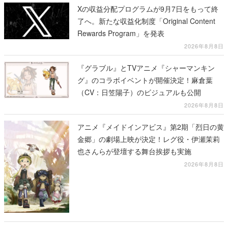
Xの収益分配プログラムが9月7日をもって終
了へ。新たな収益化制度「Original Content
Rewards Program」を発表
2026年8月8日
『グラブル』とTVアニメ『シャーマンキン
グ』のコラボイベントが開催決定！麻倉葉
（CV：日笠陽子）のビジュアルも公開
2026年8月8日
アニメ『メイドインアビス』第2期「烈日の黄
金郷」の劇場上映が決定！レグ役・伊瀬茉莉
也さんらが登壇する舞台挨拶も実施
2026年8月8日