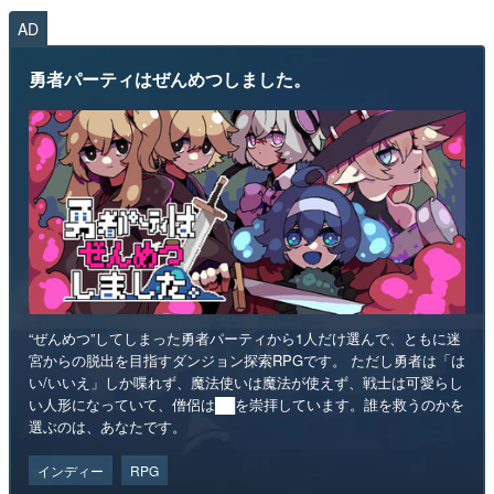
AD
勇者パーティはぜんめつしました。
“ぜんめつ”してしまった勇者パーティから1人だけ選んで、ともに迷
宮からの脱出を目指すダンジョン探索RPGです。 ただし勇者は「は
い/いいえ」しか喋れず、魔法使いは魔法が使えず、戦士は可愛らし
い人形になっていて、僧侶は██を崇拝しています。誰を救うのかを
選ぶのは、あなたです。
インディー
RPG