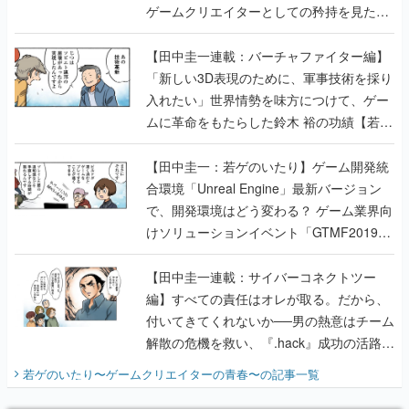
ゲームクリエイターとしての矜持を見た
【若ゲのいたり最終回】
【田中圭一連載：バーチャファイター編】
「新しい3D表現のために、軍事技術を採り
入れたい」世界情勢を味方につけて、ゲー
ムに革命をもたらした鈴木 裕の功績【若ゲ
のいたり】
【田中圭一：若ゲのいたり】ゲーム開発統
合環境「Unreal Engine」最新バージョン
で、開発環境はどう変わる？ ゲーム業界向
けソリューションイベント「GTMF2019」
に行って、より理解を深めよう【PR】
【田中圭一連載：サイバーコネクトツー
編】すべての責任はオレが取る。だから、
付いてきてくれないか──男の熱意はチーム
解散の危機を救い、『.hack』成功の活路を
開く。業界の快男児・松山 洋に流れる血は
若ゲのいたり〜ゲームクリエイターの青春〜
の記事一覧
『少年ジャンプ』色だった【若ゲのいた
り】