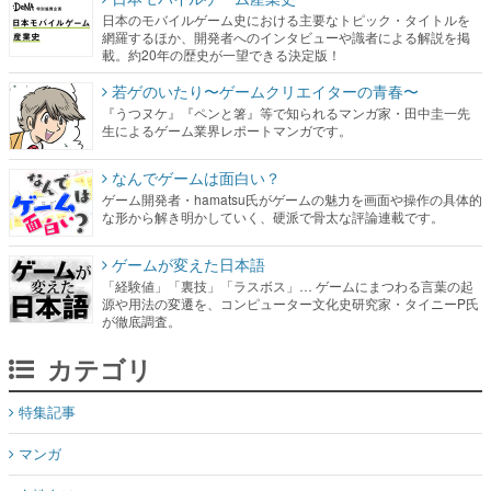
日本のモバイルゲーム史における主要なトピック・タイトルを
網羅するほか、開発者へのインタビューや識者による解説を掲
載。約20年の歴史が一望できる決定版！
若ゲのいたり〜ゲームクリエイターの青春〜
『うつヌケ』『ペンと箸』等で知られるマンガ家・田中圭一先
生によるゲーム業界レポートマンガです。
なんでゲームは面白い？
ゲーム開発者・hamatsu氏がゲームの魅力を画面や操作の具体的
な形から解き明かしていく、硬派で骨太な評論連載です。
ゲームが変えた日本語
「経験値」「裏技」「ラスボス」… ゲームにまつわる言葉の起
源や用法の変遷を、コンピューター文化史研究家・タイニーP氏
が徹底調査。
カテゴリ
特集記事
マンガ