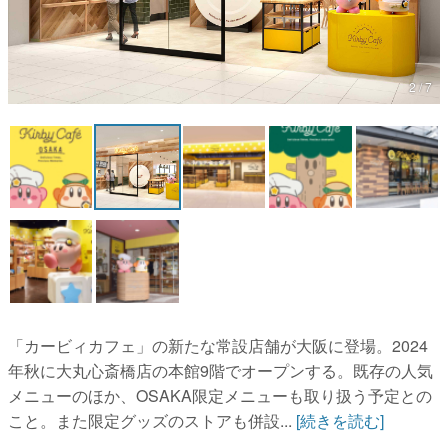
マンガ
女性向け
2 / 7
アプリレビュー
その他
電ファミニコゲーマーとは？
運営：株式会社マレ
「カービィカフェ」の新たな常設店舗が大阪に登場。2024
年秋に大丸心斎橋店の本館9階でオープンする。既存の人気
メニューのほか、OSAKA限定メニューも取り扱う予定との
こと。また限定グッズのストアも併設...
[続きを読む]