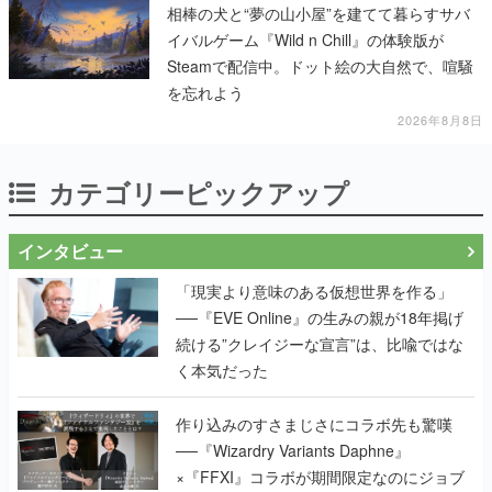
相棒の犬と“夢の山小屋”を建てて暮らすサバ
イバルゲーム『Wild n Chill』の体験版が
Steamで配信中。ドット絵の大自然で、喧騒
を忘れよう
2026年8月8日
カテゴリーピックアップ
インタビュー
「現実より意味のある仮想世界を作る」
──『EVE Online』の生みの親が18年掲げ
続ける”クレイジーな宣言”は、比喩ではな
く本気だった
作り込みのすさまじさにコラボ先も驚嘆
──『Wizardry Variants Daphne』
×『FFXI』コラボが期間限定なのにジョブ