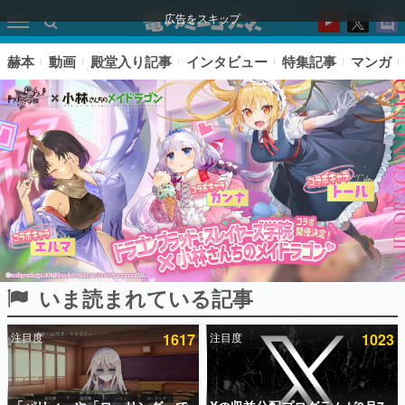
広告をスキップ
赫本
動画
殿堂入り記事
インタビュー
特集記事
マンガ
いま読まれている記事
ピックアップ
注目度
1617
注目度
1023
電ファミのいま読まれている記事ランキング
アプリセール情報