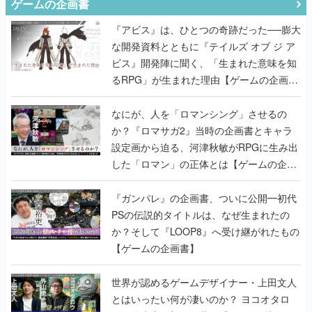
ゲームの企画書
『アビス』は、ひとつの奇跡だった──膨大
な開発資料とともに『テイルズ オブ ジ ア
ビス』開発陣に聞く、「生まれた意味を知
るRPG」が生まれた理由【ゲームの企画
書】
なにが、人を「ロマンシング」させるの
か？『ロマサガ2』当時の企画書とキャラ
設定画から迫る、河津秋敏がRPGに生み出
した「ロマン」の正体とは【ゲームの企画
書】
『ガンパレ』の企画書、ついに公開━初代
PSの伝説的タイトルは、なぜ生まれたの
か？そして『LOOP8』へ受け継がれたもの
【ゲームの企画書】
世界が認めるゲームデザイナー・上田文人
とはいったい何が凄いのか？ ヨコオタロ