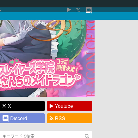
5
X
Youtube
Discord
RSS