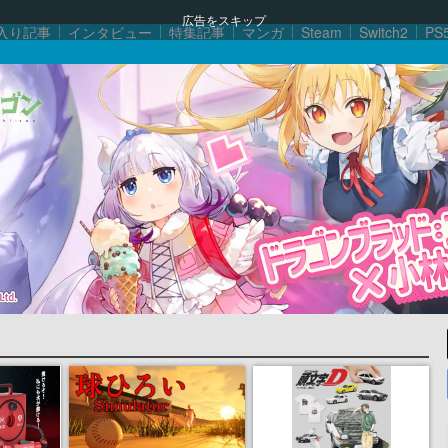
広告をスキップ
入り記事
インタビュー
特集記事
マンガ
Steam
Switch2
PS