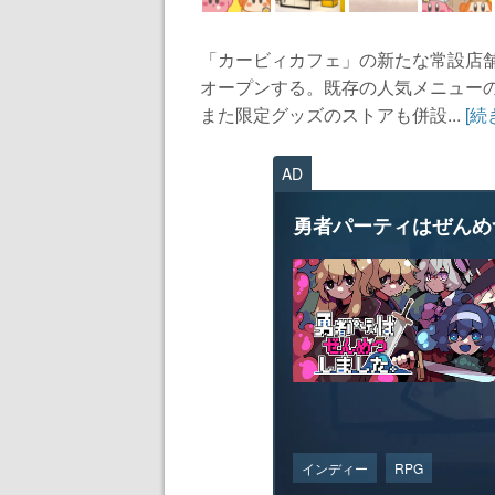
「カービィカフェ」の新たな常設店舗
オープンする。既存の人気メニューの
また限定グッズのストアも併設...
[続
AD
勇者パーティはぜんめ
インディー
RPG