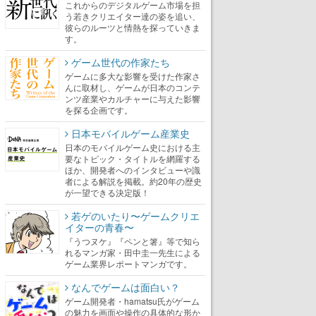
これからのデジタルゲーム市場を担
う若きクリエイター達の姿を追い、
彼らのルーツと情熱を探っていきま
す。
ゲーム世代の作家たち
ゲームに多大な影響を受けた作家さ
んに取材し、ゲームが日本のコンテ
ンツ産業やカルチャーに与えた影響
を探る企画です。
日本モバイルゲーム産業史
日本のモバイルゲーム史における主
要なトピック・タイトルを網羅する
ほか、開発者へのインタビューや識
者による解説を掲載。約20年の歴史
が一望できる決定版！
若ゲのいたり〜ゲームクリエ
イターの青春〜
『うつヌケ』『ペンと箸』等で知ら
れるマンガ家・田中圭一先生による
ゲーム業界レポートマンガです。
なんでゲームは面白い？
ゲーム開発者・hamatsu氏がゲーム
の魅力を画面や操作の具体的な形か