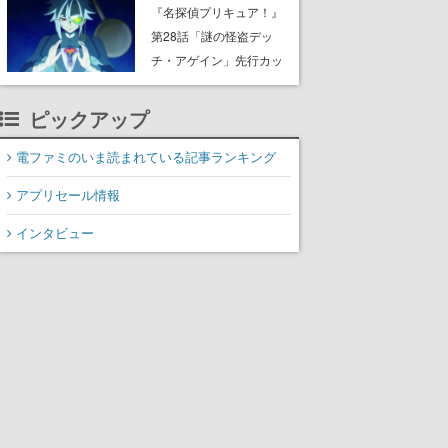
8月8日Steamでリリー
『名探偵プリキュア！』
ス。時に忘れ去られた世
第28話「謎の怪盗デッ
界の古代洞窟を舞台に、4
チ・アゲイン」先行カッ
つのバイオームを探索し
ト解禁。泣きぼくろにモ
ながら脱出を目指す
ノクル、ミステリアスな
ピックアップ
姿が映し出された場面も
電ファミのいま読まれている記事ランキング
アプリセール情報
インタビュー