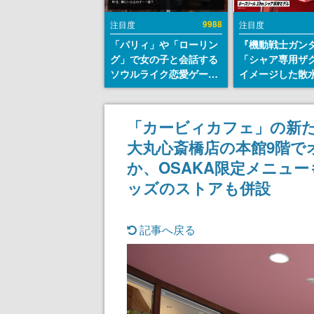
9988
注目度
注目度
「パリィ」や「ローリン
『機動戦士ガン
グ」で女の子と会話する
「シャア専用ザ
ソウルライク恋愛ゲーム
イメージした散
『小早川さんはソウルラ
リールが予約開
イク』無料公開。返事に
にはシャアのパ
失敗すると「YOU
マークやジオン
「カービィカフェ」の新た
DIED」
エンブレム、型
大丸心斎橋店の本館9階で
どを配置
か、OSAKA限定メニュ
ッズのストアも併設
記事へ戻る