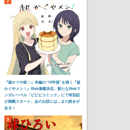
2
『超かぐや姫！』本編の“10年後”を描く『超
かぐやメシ！』Web連載決定。新たなWebマ
ンガレーベル「ビビビコミック」にて特別話
が掲載スタート、あのお話には…まだ続きが
ある！
3