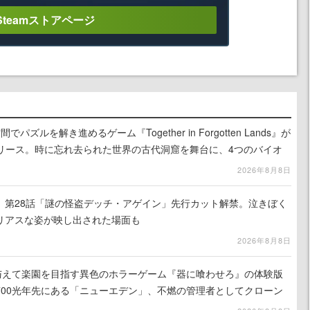
Steamストアページ
ズルを解き進めるゲーム『Together in Forgotten Lands』が
でリリース。時に忘れ去られた世界の古代洞窟を舞台に、4つのバイオ
出を目指す
2026年8月8日
』第28話「謎の怪盗デッチ・アゲイン」先行カット解禁。泣きぼく
リアスな姿が映し出された場面も
2026年8月8日
を与えて楽園を目指す異色のホラーゲーム『器に喰わせろ』の体験版
700光年先にある「ニューエデン」、不燃の管理者としてクローン
て神に捧げる