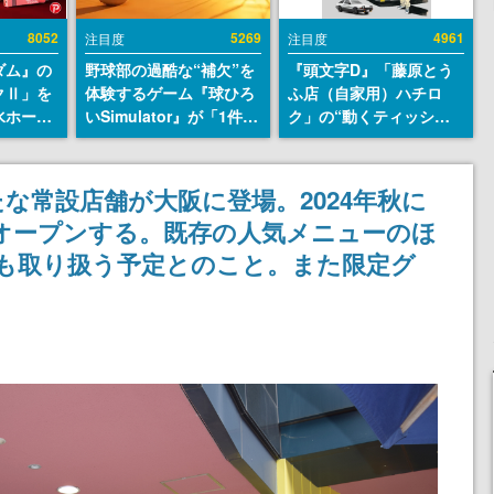
8052
5269
4961
注目度
注目度
ダム』の
野球部の過酷な“補欠”を
『頭文字D』「藤原とう
クⅡ」を
体験するゲーム『球ひろ
ふ店（自家用）ハチロ
水ホース
いSimulator』が「1件」
ク」の“動くティッシュ
始。本体
のウィッシュリストをも
ケース”が買えるポップ
ーソナル
とにチェコ語に対応し
アップショップが開催
公国軍の
SNSで話題に。『キング
へ。マンガの舞台である
な常設店舗が大阪に登場。2024年秋に
式番号な
ダム・カム』開発元やチ
群馬の「イオンモール高
オープンする。既存の人気メニューのほ
ェコのプロ野球選手から
崎」にて、8月11日から8
称賛の声
月20日までの期間限定で
ーも取り扱う予定とのこと。また限定グ
開催予定