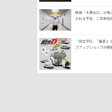
映画『８番出口』が地上
される予定。二宮和也氏
る河内大和氏の迫真の
『頭文字D』「藤原と
プアップショップが開
11日から8月20日ま