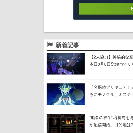
新着記事
【2人協力】神秘的な空間でパ
本日8月8日Steam
ームを探索しながら脱
『名探偵プリキュア！
ろにモノクル、ミステ
“船倉の神”に培養肉
が配信開始。目的地は
人間を増やし、加工し