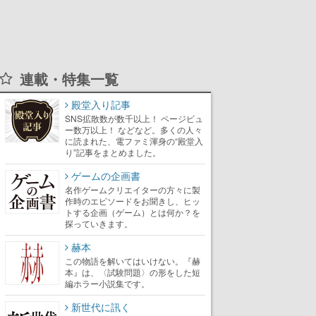
連載・特集一覧
殿堂入り記事
SNS拡散数が数千以上！ ページビュ
ー数万以上！ などなど。多くの人々
に読まれた、電ファミ渾身の“殿堂入
り”記事をまとめました。
ゲームの企画書
名作ゲームクリエイターの方々に製
作時のエピソードをお聞きし、ヒッ
トする企画（ゲーム）とは何か？を
探っていきます。
赫本
この物語を解いてはいけない。『赫
本』は、〈試験問題〉の形をした短
編ホラー小説集です。
新世代に訊く