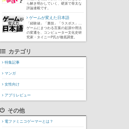
ら解き明かしていく、硬派で骨太な
評論連載です。
ゲームが変えた日本語
「経験値」「裏技」「ラスボス」…
ゲームにまつわる言葉の起源や用法
の変遷を、コンピューター文化史研
究家・タイニーP氏が徹底調査。
カテゴリ
特集記事
マンガ
女性向け
アプリレビュー
その他
電ファミニコゲーマーとは？