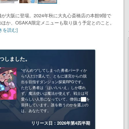
が大阪に登場。2024年秋に大丸心斎橋店の本館9階で
ほか、OSAKA限定メニューも取り扱う予定とのこと。
きを読む]
つしました。
“ぜんめつ”してしまった勇者パーティか
ら1人だけ選んで、ともに迷宮からの脱
出を目指すダンジョン探索RPGです。
ただし勇者は「はい/いいえ」しか喋れ
ず、魔法使いは魔法が使えず、戦士は可
愛らしい人形になっていて、僧侶は██を
崇拝しています。誰を救うのかを選ぶの
は、あなたです。
リリース日：2026年第4四半期