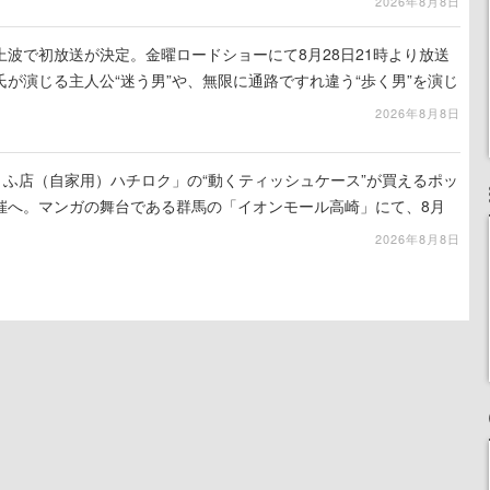
2026年8月8日
波で初放送が決定。金曜ロードショーにて8月28日21時より放送
が演じる主人公“迷う男”や、無限に通路ですれ違う“歩く男”を演じ
演技は必見
2026年8月8日
うふ店（自家用）ハチロク」の“動くティッシュケース”が買えるポッ
催へ。マンガの舞台である群馬の「イオンモール高崎」にて、8月
での期間限定で開催予定
2026年8月8日