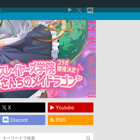
5
X
Youtube
Discord
RSS