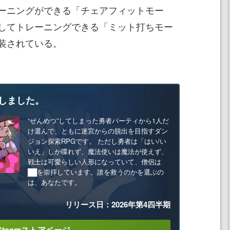
ーニングができる「チェアフィットモー
してトレーニングできる「ミット打ちモー
装されている。
しました。
“ぜんめつ”してしまった勇者パーティから1人だ
け選んで、ともに迷宮からの脱出を目指すダン
ジョン探索RPGです。 ただし勇者は「はい/い
いえ」しか喋れず、魔法使いは魔法が使えず、
戦士は可愛らしい人形になっていて、僧侶は
██を崇拝しています。誰を救うのかを選ぶの
は、あなたです。
リリース日：2026年第4四半期
Steamストアページ