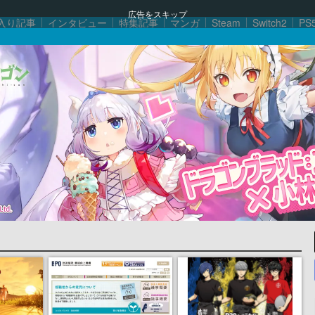
広告をスキップ
入り記事
インタビュー
特集記事
マンガ
Steam
Switch2
PS