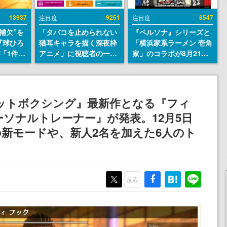
13937
9251
8547
注目度
注目度
補欠”を
「タバコを止められない
『ペルソナ』シリーズと
『球ひろ
猫耳キャラを描く深夜枠
「横浜家系ラーメン 壱角
』が「1件」
アニメ」に視聴者の一部
家」のコラボが8月21日
ストをも
から批判意見。違法薬物
から開催。”はがくれ”風
対応し
の使用と思しき描写も含
とんこつラーメンや、お
『キング
めて、BPOが議論を交わ
いしく食べられるカレー
発元やチ
す
ラーメンがラインナップ
tで『フィットボクシング』最新作となる『フィ
選手から
パーソナルトレーナー』が発表。12月5日
新モードや、新人2名を加えた6人のト
反応