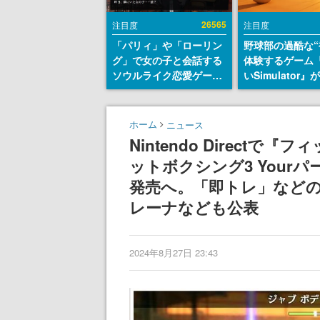
26565
注目度
注目度
「パリィ」や「ローリン
野球部の過酷な“
グ」で女の子と会話する
体験するゲーム
ソウルライク恋愛ゲーム
いSimulator
『小早川さんはソウルラ
のウィッシュリ
イク』無料公開。返事に
とにチェコ語に
失敗すると「YOU
SNSで話題に。
ホーム
ニュース
DIED」
ダム・カム』開
Nintendo Direc
ェコのプロ野球
ットボクシング3 Your
称賛の声
発売へ。「即トレ」などの
レーナなども公表
2024年8月27日 23:43