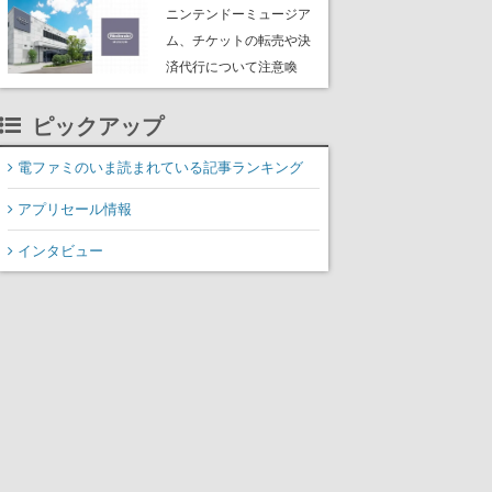
たよりに海底からの脱出
ニンテンドーミュージア
を目指す
ム、チケットの転売や決
済代行について注意喚
起。公式サイト以外で買
ったチケットで入館でき
ピックアップ
ない事例が複数発生
電ファミのいま読まれている記事ランキング
アプリセール情報
インタビュー