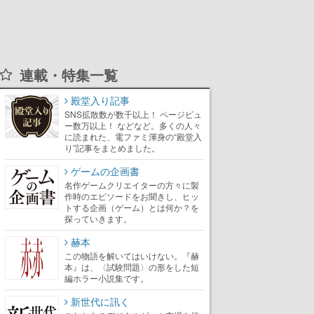
連載・特集一覧
殿堂入り記事
SNS拡散数が数千以上！ ページビュ
ー数万以上！ などなど。多くの人々
に読まれた、電ファミ渾身の“殿堂入
り”記事をまとめました。
ゲームの企画書
名作ゲームクリエイターの方々に製
作時のエピソードをお聞きし、ヒッ
トする企画（ゲーム）とは何か？を
探っていきます。
赫本
この物語を解いてはいけない。『赫
本』は、〈試験問題〉の形をした短
編ホラー小説集です。
新世代に訊く