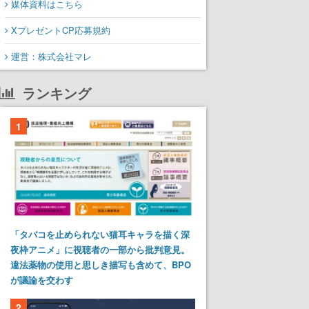
媒体資料はこちら
XプレゼントCP応募規約
運営：株式会社マレ
ランキング
1
「タバコを止められない猫耳キャラを描く深
夜枠アニメ」に視聴者の一部から批判意見。
違法薬物の使用と思しき描写も含めて、BPO
が議論を交わす
2