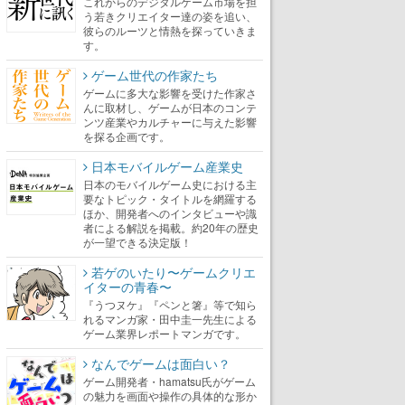
これからのデジタルゲーム市場を担
う若きクリエイター達の姿を追い、
彼らのルーツと情熱を探っていきま
す。
ゲーム世代の作家たち
ゲームに多大な影響を受けた作家さ
んに取材し、ゲームが日本のコンテ
ンツ産業やカルチャーに与えた影響
を探る企画です。
日本モバイルゲーム産業史
日本のモバイルゲーム史における主
要なトピック・タイトルを網羅する
ほか、開発者へのインタビューや識
者による解説を掲載。約20年の歴史
が一望できる決定版！
若ゲのいたり〜ゲームクリエ
イターの青春〜
『うつヌケ』『ペンと箸』等で知ら
れるマンガ家・田中圭一先生による
ゲーム業界レポートマンガです。
なんでゲームは面白い？
ゲーム開発者・hamatsu氏がゲーム
の魅力を画面や操作の具体的な形か