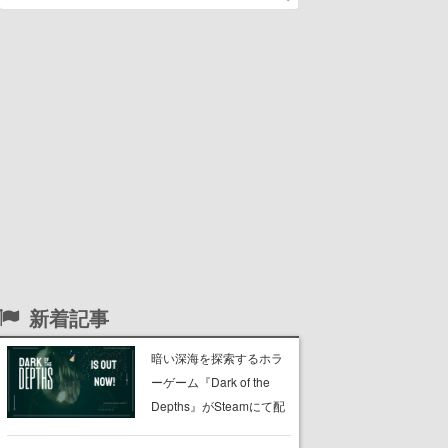
新着記事
暗い深海を探索するホラ
ーゲーム『Dark of the
Depths』がSteamにて配
信開始。懐中電灯の光を