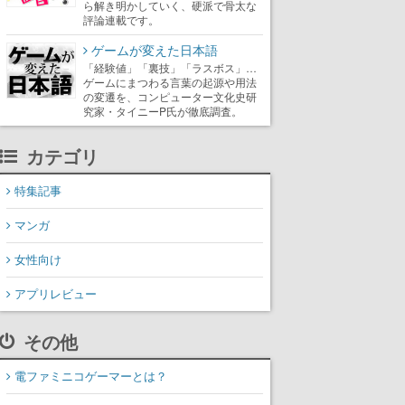
ら解き明かしていく、硬派で骨太な
評論連載です。
ゲームが変えた日本語
「経験値」「裏技」「ラスボス」…
ゲームにまつわる言葉の起源や用法
の変遷を、コンピューター文化史研
究家・タイニーP氏が徹底調査。
カテゴリ
特集記事
マンガ
女性向け
アプリレビュー
その他
電ファミニコゲーマーとは？