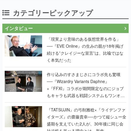
カテゴリーピックアップ
インタビュー
「現実より意味のある仮想世界を作る」
──『EVE Online』の生みの親が18年掲げ
続ける”クレイジーな宣言”は、比喩ではな
く本気だった
作り込みのすさまじさにコラボ先も驚嘆
──『Wizardry Variants Daphne』
×『FFXI』コラボが期間限定なのにジョブ
もキャラも武器も戦闘システムもワンオフ
で作り込まれた理由を両ディレクターに聞
く
『TATSUJIN』の弓削雅稔×『ライデンファ
イターズ』の齋藤貴幸──かつて縦シュー全
盛期を支えていた2人が、30年後に同じ会
社で机を並べる理由とは。新作