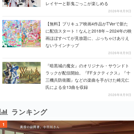
レイヤーと影鬼ごっこが楽しめる
2026年8月9日
【無料】プリキュア映画4作品がTVerで新た
に配信スタート！なんと2018年～2024年の映
画ほぼすべてが見放題に、ぶっちゃけありえ
ないラインナップ
2026年8月9日
『暗黒城の魔女』のオリジナル・サウンドト
ラックが配信開始。『FFタクティクス』『十
三機兵防衛圏』などの楽曲を手がけた崎元仁
氏による全13曲を収録
2026年8月9日
ランキング
1