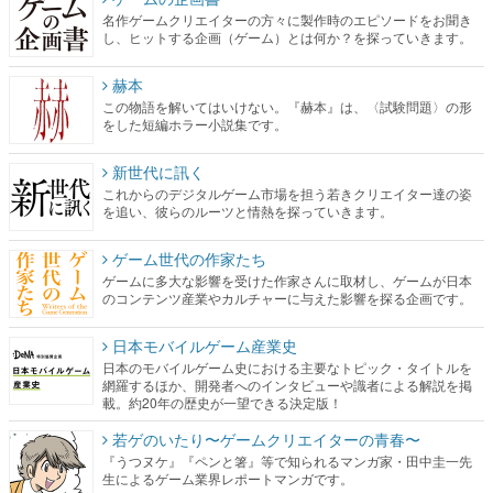
名作ゲームクリエイターの方々に製作時のエピソードをお聞き
し、ヒットする企画（ゲーム）とは何か？を探っていきます。
赫本
この物語を解いてはいけない。『赫本』は、〈試験問題〉の形
をした短編ホラー小説集です。
新世代に訊く
これからのデジタルゲーム市場を担う若きクリエイター達の姿
を追い、彼らのルーツと情熱を探っていきます。
ゲーム世代の作家たち
ゲームに多大な影響を受けた作家さんに取材し、ゲームが日本
のコンテンツ産業やカルチャーに与えた影響を探る企画です。
日本モバイルゲーム産業史
日本のモバイルゲーム史における主要なトピック・タイトルを
網羅するほか、開発者へのインタビューや識者による解説を掲
載。約20年の歴史が一望できる決定版！
若ゲのいたり〜ゲームクリエイターの青春〜
『うつヌケ』『ペンと箸』等で知られるマンガ家・田中圭一先
生によるゲーム業界レポートマンガです。