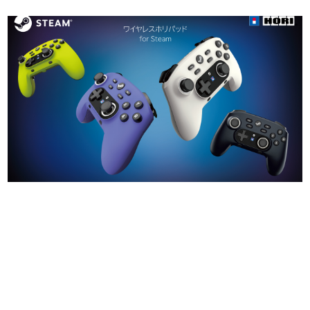
日本のコンテンツ産業やカルチャーに与えた影響を探る企
画です。
日本モバイルゲーム産業史
日本のモバイルゲーム史における主要なトピック・タイト
ルを網羅するほか、開発者へのインタビューや識者による
解説を掲載。約20年の歴史が一望できる決定版！
若ゲのいたり〜ゲームクリエイターの青春〜
『うつヌケ』『ペンと箸』等で知られるマンガ家・田中圭
一先生によるゲーム業界レポートマンガです。
なんでゲームは面白い？
ゲーム開発者・hamatsu氏がゲームの魅力を画面や操作の
具体的な形から解き明かしていく、硬派で骨太な評論連載
です。
ゲームが変えた日本語
「経験値」「裏技」「ラスボス」… ゲームにまつわる言葉
の起源や用法の変遷を、コンピューター文化史研究家・タ
イニーP氏が徹底調査。
カテゴリ
特集記事