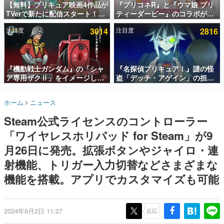
【無料】プリキュア映画4作品が
『プリコネR』と『ウマ娘 プリ
TVerで新たに配信スタート！な
ティーダービー』のコラボが決
インタビュー
んと2018年～2024年の映画ほぼ
定！“最大170連無料”の8.5周年
注目度
3014
注目度
2816
すべてが見放題に、ぶっちゃけ
キャンペーンなども発表
連載・特集一覧
ありえないラインナップ
殿堂入り記事
SNS拡散数が数千以上！ ページビュー数万以上！ などな
『機動戦士ガンダム』の「シャ
『名探偵プリキュア！』謎の怪
ど。多くの人々に読まれた、電ファミ渾身の“殿堂入り”記
ア専用ザクⅡ」をイメージした
盗「デッチ・アゲイン」の担当
事をまとめました。
散水ホースリールが予約開始。
キャストは天﨑滉平さんと判
本体にはシャアのパーソナルマ
明。『Re:ゼロから始める異世
ゲームの企画書
ホーム
ニュース
ークやジオン公国軍のエンブレ
界生活』オットー役、『ヒプノ
名作ゲームクリエイターの方々に製作時のエピソードをお
聞きし、ヒットする企画（ゲーム）とは何か？を探ってい
ム、型式番号などを配置
シスマイク』山田三郎役など
Steam公式ライセンスのコントローラー
きます。
「ワイヤレスホリパッド for Steam」が9
赫本
この物語を解いてはいけない。『赫本』は、〈試験問題〉
月26日に発売。拡張ボタンやジャイロ・連
の形をした短編ホラー小説集です。
射機能、トリガー入力切替などさまざまな
機能を搭載。アプリでカスタマイズも可能
新世代に訊く
これからのデジタルゲーム市場を担う若きクリエイター達
の姿を追い、彼らのルーツと情熱を探っていきます。
2024年9月2日 11:27
反応
ゲーム世代の作家たち
ゲームに多大な影響を受けた作家さんに取材し、ゲームが