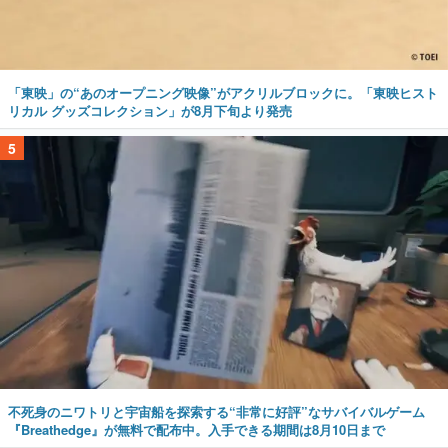
「東映」の“あのオープニング映像”がアクリルブロックに。「東映ヒスト
リカル グッズコレクション」が8月下旬より発売
5
不死身のニワトリと宇宙船を探索する“非常に好評”なサバイバルゲーム
『Breathedge』が無料で配布中。入手できる期間は8月10日まで