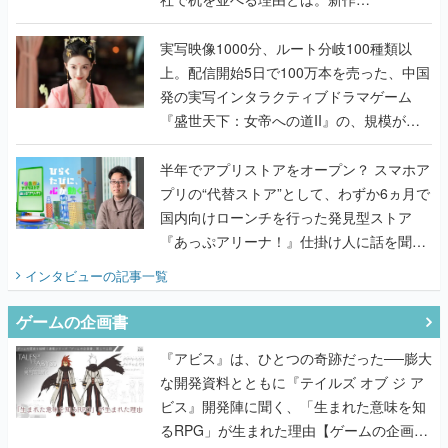
『TATSUJIN EXTREME』で初タッグを組
んだレジェンド2人に訊く開発秘話
実写映像1000分、ルート分岐100種類以
上。配信開始5日で100万本を売った、中国
発の実写インタラクティブドラマゲーム
『盛世天下：女帝への道II』の、規模が違
うこだわりをプロデューサーに聞いた
半年でアプリストアをオープン？ スマホア
プリの“代替ストア”として、わずか6ヵ月で
国内向けローンチを行った発見型ストア
『あっぷアリーナ！』仕掛け人に話を聞い
てみた
インタビュー
の記事一覧
ゲームの企画書
『アビス』は、ひとつの奇跡だった──膨大
な開発資料とともに『テイルズ オブ ジ ア
ビス』開発陣に聞く、「生まれた意味を知
るRPG」が生まれた理由【ゲームの企画