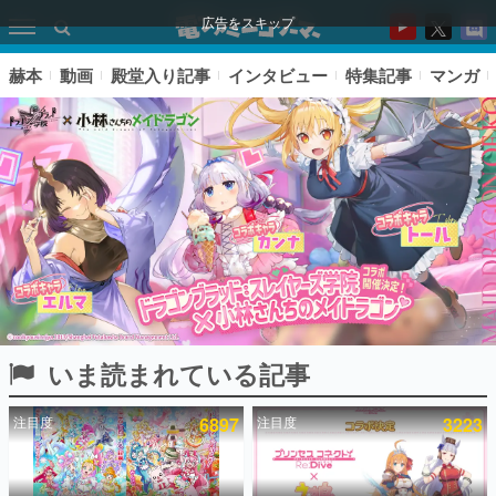
広告をスキップ
赫本
動画
殿堂入り記事
インタビュー
特集記事
マンガ
いま読まれている記事
ピックアップ
注目度
6897
注目度
3223
電ファミのいま読まれている記事ランキング
アプリセール情報