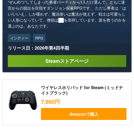
“ぜんめつ”してしまった勇者パーティから1人だけ選んで、ともに迷
宮からの脱出を目指すダンジョン探索RPGです。 ただし勇者は「は
い/いいえ」しか喋れず、魔法使いは魔法が使えず、戦士は可愛らし
い人形になっていて、僧侶は██を崇拝しています。誰を救うのかを
選ぶのは、あなたです。
インディー
RPG
リリース日：2026年第4四半期
Steamストアページ
ワイヤレスホリパッド for Steam (ミッドナ
イトブラック)
7,980円
Amazonで購入