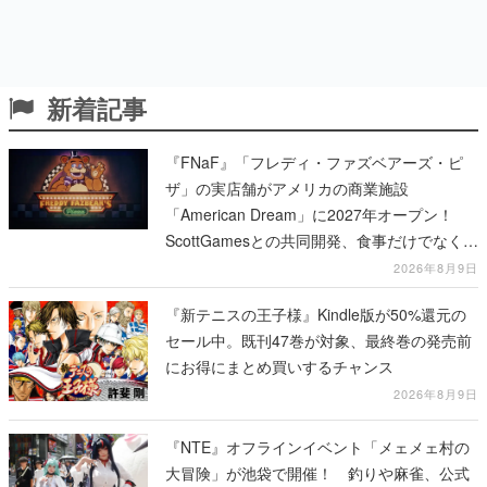
新着記事
『FNaF』「フレディ・ファズベアーズ・ピ
ザ」の実店舗がアメリカの商業施設
「American Dream」に2027年オープン！
ScottGamesとの共同開発、食事だけでなくス
テージショーや没入型のホラー体験も楽しめ
2026年8月9日
る
『新テニスの王子様』Kindle版が50%還元の
セール中。既刊47巻が対象、最終巻の発売前
にお得にまとめ買いするチャンス
2026年8月9日
『NTE』オフラインイベント「メェメェ村の
大冒険」が池袋で開催！ 釣りや麻雀、公式