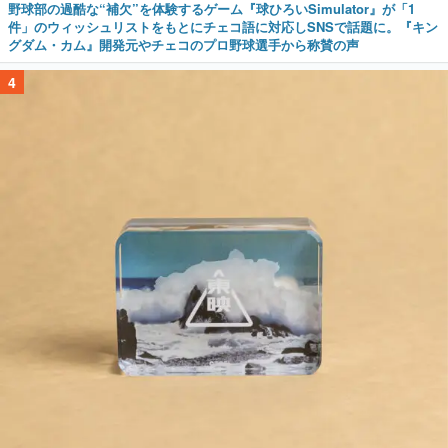
野球部の過酷な“補欠”を体験するゲーム『球ひろいSimulator』が「1
件」のウィッシュリストをもとにチェコ語に対応しSNSで話題に。『キン
グダム・カム』開発元やチェコのプロ野球選手から称賛の声
4