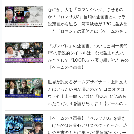
書】
なにが、人を「ロマンシング」させるの
か？『ロマサガ2』当時の企画書とキャラ
設定画から迫る、河津秋敏がRPGに生み出
した「ロマン」の正体とは【ゲームの企画
書】
『ガンパレ』の企画書、ついに公開━初代
PSの伝説的タイトルは、なぜ生まれたの
か？そして『LOOP8』へ受け継がれたもの
【ゲームの企画書】
世界が認めるゲームデザイナー・上田文人
とはいったい何が凄いのか？ ヨコオタロ
ウ・外山圭一郎らと共に『ICO』に込めら
れたこだわりを語り尽くす！【ゲームの企
画書】
【ゲームの企画書】『ペルソナ3』を築き
上げたのは反骨心とリスペクトだった。赤
い企画書のもとに集った“愚連隊”がシリー