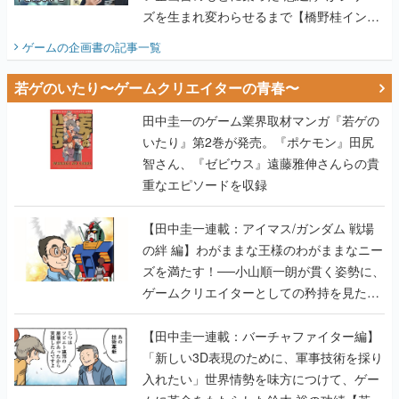
ズを生まれ変わらせるまで【橋野桂インタ
ビュー】
ゲームの企画書
の記事一覧
若ゲのいたり〜ゲームクリエイターの青春〜
田中圭一のゲーム業界取材マンガ『若ゲの
いたり』第2巻が発売。『ポケモン』田尻
智さん、『ゼビウス』遠藤雅伸さんらの貴
重なエピソードを収録
【田中圭一連載：アイマス/ガンダム 戦場
の絆 編】わがままな王様のわがままなニー
ズを満たす！──小山順一朗が貫く姿勢に、
ゲームクリエイターとしての矜持を見た
【若ゲのいたり最終回】
【田中圭一連載：バーチャファイター編】
「新しい3D表現のために、軍事技術を採り
入れたい」世界情勢を味方につけて、ゲー