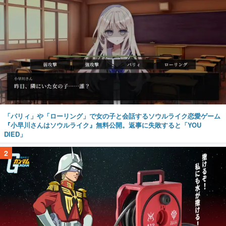
「パリィ」や「ローリング」で女の子と会話するソウルライク恋愛ゲーム
『小早川さんはソウルライク』無料公開。返事に失敗すると「YOU
DIED」
2