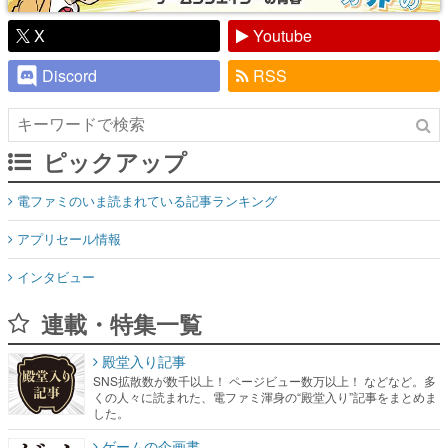
X
Youtube
Discord
RSS
ピックアップ
電ファミのいま読まれている記事ランキング
アプリセール情報
インタビュー
連載・特集一覧
殿堂入り記事
SNS拡散数が数千以上！ ページビュー数万以上！ などなど。多
くの人々に読まれた、電ファミ渾身の“殿堂入り”記事をまとめま
した。
ゲームの企画書