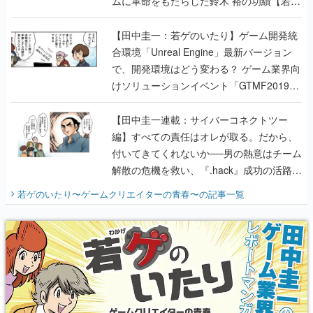
ムに革命をもたらした鈴木 裕の功績【若ゲ
のいたり】
【田中圭一：若ゲのいたり】ゲーム開発統
合環境「Unreal Engine」最新バージョン
で、開発環境はどう変わる？ ゲーム業界向
けソリューションイベント「GTMF2019」
に行って、より理解を深めよう【PR】
【田中圭一連載：サイバーコネクトツー
編】すべての責任はオレが取る。だから、
付いてきてくれないか──男の熱意はチーム
解散の危機を救い、『.hack』成功の活路を
開く。業界の快男児・松山 洋に流れる血は
若ゲのいたり〜ゲームクリエイターの青春〜
の記事一覧
『少年ジャンプ』色だった【若ゲのいた
り】