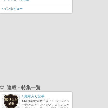
インタビュー
連載・特集一覧
殿堂入り記事
SNS拡散数が数千以上！ ページビュ
ー数万以上！ などなど。多くの人々