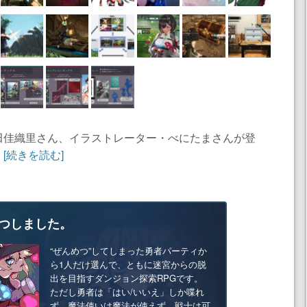
田佳織里さん、イラストレーター・べにたまさんが登
.
[続きを読む]
つしました。
“ぜんめつ”してしまった勇者パーティか
ら1人だけ選んで、ともに迷宮からの脱
出を目指すダンジョン探索RPGです。
ただし勇者は「はい/いいえ」しか喋れ
ず、魔法使いは魔法が使えず、戦士は可