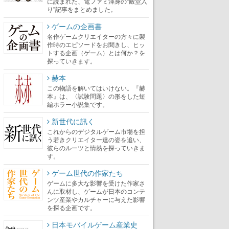
に読まれた、電ファミ渾身の“殿堂入
り”記事をまとめました。
ゲームの企画書
名作ゲームクリエイターの方々に製
作時のエピソードをお聞きし、ヒッ
トする企画（ゲーム）とは何か？を
探っていきます。
赫本
この物語を解いてはいけない。『赫
本』は、〈試験問題〉の形をした短
編ホラー小説集です。
新世代に訊く
これからのデジタルゲーム市場を担
う若きクリエイター達の姿を追い、
彼らのルーツと情熱を探っていきま
す。
ゲーム世代の作家たち
ゲームに多大な影響を受けた作家さ
んに取材し、ゲームが日本のコンテ
ンツ産業やカルチャーに与えた影響
を探る企画です。
日本モバイルゲーム産業史