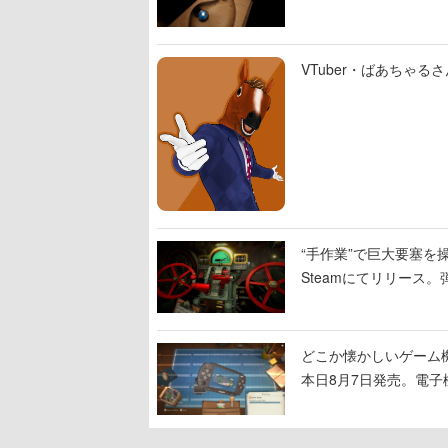
VTuber・ばあちゃ
“手作業”で巨大要塞を操
Steamにてリリース
撃をブチかませるロマ
どこか懐かしいゲーム
本日8月7日発売。電
に耳を傾ける