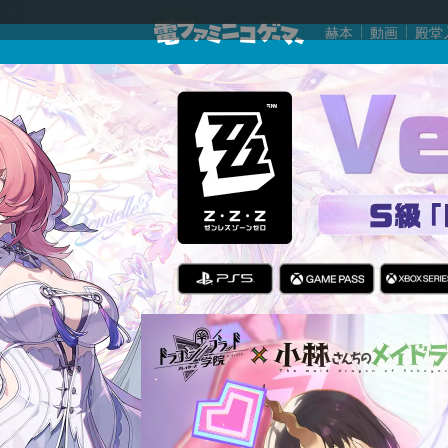
赫本
動画
殿堂