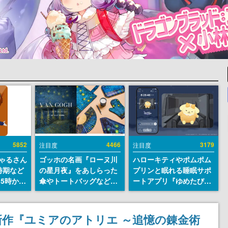
5852
4466
3179
注目度
注目度
ちゃるさん
ゴッホの名画『ローヌ川
ハローキティやポムポム
時期など
の星月夜』をあしらった
プリンと眠れる睡眠サポ
15時から
傘やトートバッグなどが
ートアプリ『ゆめたび』
登場。8月7日21時より2
が配信中。キャラごとの
日間限定で予約販売
ASMRや目覚ましアラー
ムも搭載
作『ユミアのアトリエ ～追憶の錬金術