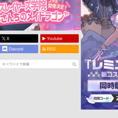
X
Youtube
Discord
RSS