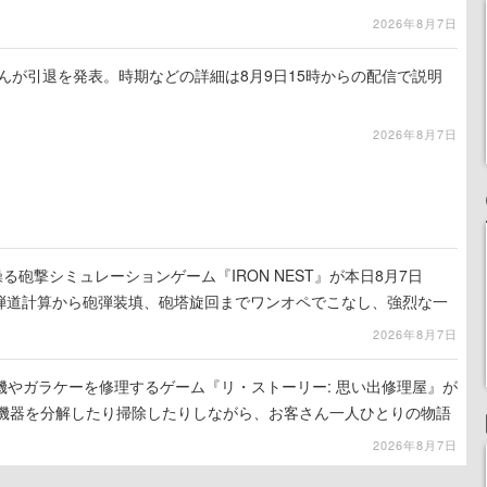
2026年8月7日
るさんが引退を発表。時期などの詳細は8月9日15時からの配信で説明
2026年8月7日
る砲撃シミュレーションゲーム『IRON NEST』が本日8月7日
。弾道計算から砲弾装填、砲塔旋回までワンオペでこなし、強烈な一
ンある作品
2026年8月7日
機やガラケーを修理するゲーム『リ・ストーリー: 思い出修理屋』が
子機器を分解したり掃除したりしながら、お客さん一人ひとりの物語
2026年8月7日