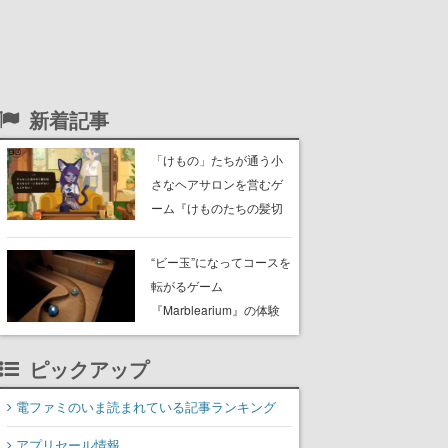
新着記事
「けもの」たちが通う小
さなヘアサロンを営むゲ
ーム『けものたちの髪切
り屋』体験版が配信開
始。悩みを持ったお客様
“ビー玉”になってコースを
と会話を交わし“本当に望
転がるゲーム
んでる髪型”を見つけ出す
『Marblearium』の体験
版がSteamで本日8月7日
より配信。Lo-Fiビートに
ピックアップ
乗って奇妙な空間を探検
電ファミのいま読まれている記事ランキング
アプリセール情報