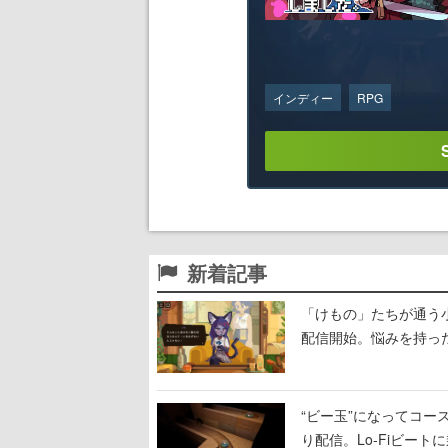
インディー
RPG
新着記事
「けもの」たちが通う
配信開始。悩みを持っ
“ビー玉”になってコース
り配信。Lo-Fiビー