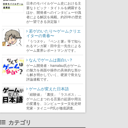
日本のモバイルゲーム史における主
要なトピック・タイトルを網羅する
ほか、開発者へのインタビューや識
者による解説を掲載。約20年の歴史
が一望できる決定版！
若ゲのいたり〜ゲームクリエ
イターの青春〜
『うつヌケ』『ペンと箸』等で知ら
れるマンガ家・田中圭一先生による
ゲーム業界レポートマンガです。
なんでゲームは面白い？
ゲーム開発者・hamatsu氏がゲーム
の魅力を画面や操作の具体的な形か
ら解き明かしていく、硬派で骨太な
評論連載です。
ゲームが変えた日本語
「経験値」「裏技」「ラスボス」…
ゲームにまつわる言葉の起源や用法
の変遷を、コンピューター文化史研
究家・タイニーP氏が徹底調査。
カテゴリ