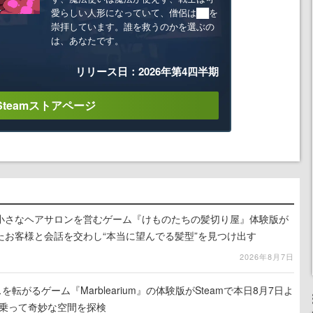
愛らしい人形になっていて、僧侶は██を
崇拝しています。誰を救うのかを選ぶの
は、あなたです。
リリース日：2026年第4四半期
Steamストアページ
小さなヘアサロンを営むゲーム『けものたちの髪切り屋』体験版が
たお客様と会話を交わし“本当に望んでる髪型”を見つけ出す
2026年8月7日
を転がるゲーム『Marblearium』の体験版がSteamで本日8月7日よ
トに乗って奇妙な空間を探検