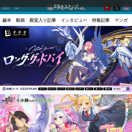
広告をスキップ
赫本
動画
殿堂入り記事
インタビュー
特集記事
マンガ
ピックアップ
電ファミのいま読まれている記事ランキング
アプリセール情報