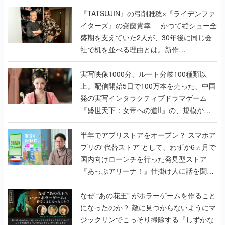
で作り込まれた理由を両ディレクターに聞
く
『TATSUJIN』の弓削雅稔×『ライデンファ
イターズ』の齋藤貴幸──かつて縦シュー全
盛期を支えていた2人が、30年後に同じ会
社で机を並べる理由とは。新作
『TATSUJIN EXTREME』で初タッグを組
んだレジェンド2人に訊く開発秘話
実写映像1000分、ルート分岐100種類以
上。配信開始5日で100万本を売った、中国
発の実写インタラクティブドラマゲーム
『盛世天下：女帝への道II』の、規模が違
うこだわりをプロデューサーに聞いた
半年でアプリストアをオープン？ スマホア
プリの“代替ストア”として、わずか6ヵ月で
国内向けローンチを行った発見型ストア
『あっぷアリーナ！』仕掛け人に話を聞い
てみた
なぜ “あの花王” がホラーゲームを作ること
になったのか？ 敵に見つからないようにマ
ジックリンでこっそり掃除する『しずかな