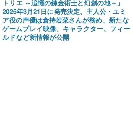
トリエ ～追憶の錬金術士と幻創の地～』
ナイトライブにてディレクター
日本のコンテンツ産業やカルチャーに与えた影響を探る企
の浜口直樹氏が登壇する予定
2025年3月21日に発売決定。主人公・ユミ
画です。
ア役の声優は倉持若菜さんが務め、新たな
日本モバイルゲーム産業史
日本のモバイルゲーム史における主要なトピック・タイト
ゲームプレイ映像、キャラクター、フィー
ルを網羅するほか、開発者へのインタビューや識者による
解説を掲載。約20年の歴史が一望できる決定版！
ルドなど新情報が公開
若ゲのいたり〜ゲームクリエイターの青春〜
『うつヌケ』『ペンと箸』等で知られるマンガ家・田中圭
一先生によるゲーム業界レポートマンガです。
なんでゲームは面白い？
ゲーム開発者・hamatsu氏がゲームの魅力を画面や操作の
具体的な形から解き明かしていく、硬派で骨太な評論連載
です。
ゲームが変えた日本語
「経験値」「裏技」「ラスボス」… ゲームにまつわる言葉
の起源や用法の変遷を、コンピューター文化史研究家・タ
イニーP氏が徹底調査。
カテゴリ
特集記事