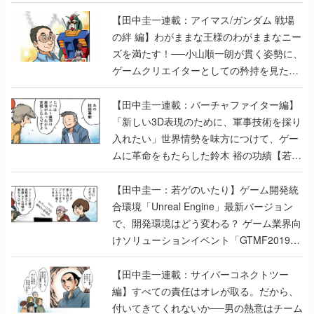
【田中圭一連載：アイマス/ガンダム 戦場
の絆 編】わがままな王様のわがままなニー
ズを満たす！──小山順一朗が貫く姿勢に、
ゲームクリエイターとしての矜持を見た
【若ゲのいたり最終回】
【田中圭一連載：バーチャファイター編】
「新しい3D表現のために、軍事技術を採り
入れたい」世界情勢を味方につけて、ゲー
ムに革命をもたらした鈴木 裕の功績【若ゲ
のいたり】
【田中圭一：若ゲのいたり】ゲーム開発統
合環境「Unreal Engine」最新バージョン
で、開発環境はどう変わる？ ゲーム業界向
けソリューションイベント「GTMF2019」
に行って、より理解を深めよう【PR】
【田中圭一連載：サイバーコネクトツー
編】すべての責任はオレが取る。だから、
付いてきてくれないか──男の熱意はチーム