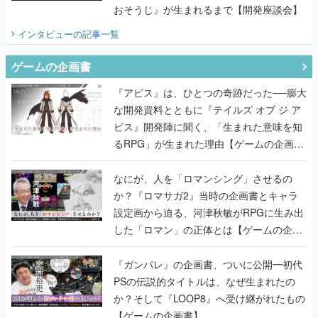
おそうじ』が生まれるまで【開発座談会】
インタビュー
の記事一覧
ゲームの企画書
『アビス』は、ひとつの奇跡だった──膨大
な開発資料とともに『テイルズ オブ ジ ア
ビス』開発陣に聞く、「生まれた意味を知
るRPG」が生まれた理由【ゲームの企画
書】
なにが、人を「ロマンシング」させるの
か？『ロマサガ2』当時の企画書とキャラ
設定画から迫る、河津秋敏がRPGに生み出
した「ロマン」の正体とは【ゲームの企画
書】
『ガンパレ』の企画書、ついに公開━初代
PSの伝説的タイトルは、なぜ生まれたの
か？そして『LOOP8』へ受け継がれたもの
【ゲームの企画書】