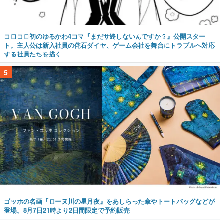
コロコロ初のゆるかわ4コマ『まだサ終しないんですか？』公開スター
ト。主人公は新入社員の侘石ダイヤ、ゲーム会社を舞台にトラブルへ対応
する社員たちを描く
5
ゴッホの名画『ローヌ川の星月夜』をあしらった傘やトートバッグなどが
登場。8月7日21時より2日間限定で予約販売