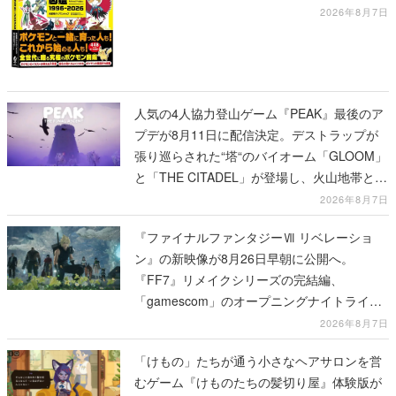
の解説も収録
2026年8月7日
人気の4人協力登山ゲーム『PEAK』最後のア
プデが8月11日に配信決定。デストラップが
張り巡らされた“塔“のバイオーム「GLOOM」
と「THE CITADEL」が登場し、火山地帯と入
れ替わる
2026年8月7日
『ファイナルファンタジーⅦ リベレーショ
ン』の新映像が8月26日早朝に公開へ。
『FF7』リメイクシリーズの完結編、
「gamescom」のオープニングナイトライブ
にてディレクターの浜口直樹氏が登壇する予
2026年8月7日
定
「けもの」たちが通う小さなヘアサロンを営
むゲーム『けものたちの髪切り屋』体験版が