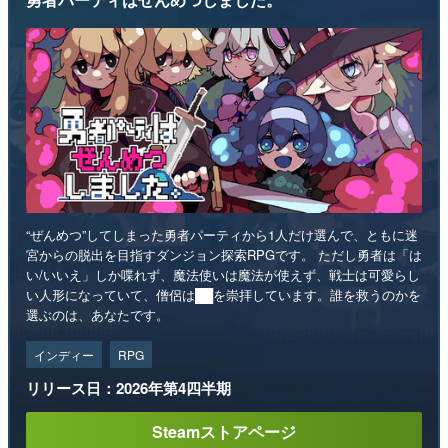
“ぜんめつ”してしまった勇者パーティから1人だけ選んで、ともに迷
宮からの脱出を目指すダンジョン探索RPGです。 ただし勇者は「は
い/いいえ」しか喋れず、魔法使いは魔法が使えず、戦士は可愛らし
い人形になっていて、僧侶は██を崇拝しています。誰を救うのかを
選ぶのは、あなたです。
インディー
RPG
リリース日：2026年第4四半期
Steamストアページ