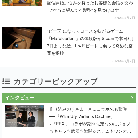
配信開始。悩みを持ったお客様と会話を交わ
し“本当に望んでる髪型”を見つけ出す
2026年8月7日
“ビー玉”になってコースを転がるゲーム
『Marblearium』の体験版がSteamで本日8月
7日より配信。Lo-Fiビートに乗って奇妙な空
間を探検
2026年8月7日
カテゴリーピックアップ
インタビュー
作り込みのすさまじさにコラボ先も驚嘆
──『Wizardry Variants Daphne』
×『FFXI』コラボが期間限定なのにジョブ
もキャラも武器も戦闘システムもワンオフ