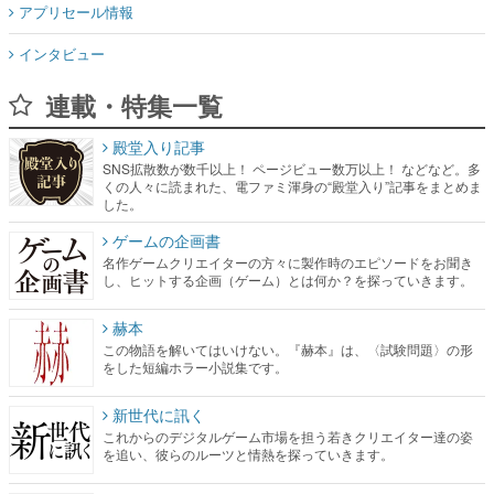
アプリセール情報
インタビュー
連載・特集一覧
殿堂入り記事
SNS拡散数が数千以上！ ページビュー数万以上！ などなど。多
くの人々に読まれた、電ファミ渾身の“殿堂入り”記事をまとめま
した。
ゲームの企画書
名作ゲームクリエイターの方々に製作時のエピソードをお聞き
し、ヒットする企画（ゲーム）とは何か？を探っていきます。
赫本
この物語を解いてはいけない。『赫本』は、〈試験問題〉の形
をした短編ホラー小説集です。
新世代に訊く
これからのデジタルゲーム市場を担う若きクリエイター達の姿
を追い、彼らのルーツと情熱を探っていきます。