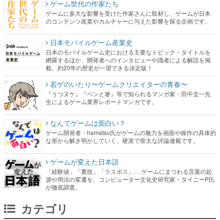
ゲーム世代の作家たち
ゲームに多大な影響を受けた作家さんに取材し、ゲームが日本
のコンテンツ産業やカルチャーに与えた影響を探る企画です。
日本モバイルゲーム産業史
日本のモバイルゲーム史における主要なトピック・タイトルを
網羅するほか、開発者へのインタビューや識者による解説を掲
載。約20年の歴史が一望できる決定版！
若ゲのいたり〜ゲームクリエイターの青春〜
『うつヌケ』『ペンと箸』等で知られるマンガ家・田中圭一先
生によるゲーム業界レポートマンガです。
なんでゲームは面白い？
ゲーム開発者・hamatsu氏がゲームの魅力を画面や操作の具体的
な形から解き明かしていく、硬派で骨太な評論連載です。
ゲームが変えた日本語
「経験値」「裏技」「ラスボス」… ゲームにまつわる言葉の起
源や用法の変遷を、コンピューター文化史研究家・タイニーP氏
が徹底調査。
カテゴリ