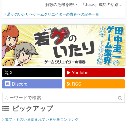
解散の危機を救い、『.hack』成功の活路を
開く。業界の快男児・松山 洋に流れる血は
若ゲのいたり〜ゲームクリエイターの青春〜
の記事一覧
『少年ジャンプ』色だった【若ゲのいた
り】
X
Youtube
Discord
RSS
ピックアップ
電ファミのいま読まれている記事ランキング