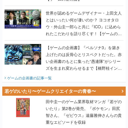
世界が認めるゲームデザイナー・上田文人
とはいったい何が凄いのか？ ヨコオタロ
ウ・外山圭一郎らと共に『ICO』に込めら
れたこだわりを語り尽くす！【ゲームの企
画書】
【ゲームの企画書】『ペルソナ3』を築き
上げたのは反骨心とリスペクトだった。赤
い企画書のもとに集った“愚連隊”がシリー
ズを生まれ変わらせるまで【橋野桂インタ
ビュー】
ゲームの企画書
の記事一覧
若ゲのいたり〜ゲームクリエイターの青春〜
田中圭一のゲーム業界取材マンガ『若ゲの
いたり』第2巻が発売。『ポケモン』田尻
智さん、『ゼビウス』遠藤雅伸さんらの貴
重なエピソードを収録