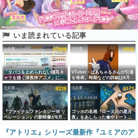
インタビュー
連載・特集一覧
いま読まれている記事
殿堂入り記事
SNS拡散数が数千以上！ ページビュー数万以上！ などな
ど。多くの人々に読まれた、電ファミ渾身の“殿堂入り”記
注目度
37928
注目度
9350
事をまとめました。
ゲームの企画書
名作ゲームクリエイターの方々に製作時のエピソードをお
聞きし、ヒットする企画（ゲーム）とは何か？を探ってい
「タバコを止められない猫耳キ
VTuber・ばあちゃるさんが引退
きます。
ャラを描く深夜枠アニメ」に視
を発表。時期などの詳細は8月9
聴者の一部から批判意見。違法
日15時からの配信で説明
赫本
注目度
8228
注目度
6171
薬物の使用と思しき描写も含め
この物語を解いてはいけない。『赫本』は、〈試験問題〉
て、BPOが議論を交わす
の形をした短編ホラー小説集です。
新世代に訊く
『ファイナルファンタジーⅦ リ
ゴッホの名画『ローヌ川の星月
これからのデジタルゲーム市場を担う若きクリエイター達
ベレーション』の新映像が8月
夜』をあしらった傘やトートバ
の姿を追い、彼らのルーツと情熱を探っていきます。
26日早朝に公開へ。『FF7』リ
ッグなどが登場。8月7日21時よ
メイクシリーズの完結編、
り2日間限定で予約販売
『アトリエ』シリーズ最新作『ユミアのア
ゲーム世代の作家たち
「gamescom」のオープニング
ゲームに多大な影響を受けた作家さんに取材し、ゲームが