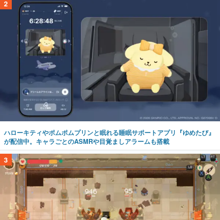
2
ハローキティやポムポムプリンと眠れる睡眠サポートアプリ『ゆめたび』
が配信中。キャラごとのASMRや目覚ましアラームも搭載
3