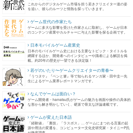
これからのデジタルゲーム市場を担う若きクリエイター達の姿
を追い、彼らのルーツと情熱を探っていきます。
ゲーム世代の作家たち
ゲームに多大な影響を受けた作家さんに取材し、ゲームが日本
のコンテンツ産業やカルチャーに与えた影響を探る企画です。
日本モバイルゲーム産業史
日本のモバイルゲーム史における主要なトピック・タイトルを
網羅するほか、開発者へのインタビューや識者による解説を掲
載。約20年の歴史が一望できる決定版！
若ゲのいたり〜ゲームクリエイターの青春〜
『うつヌケ』『ペンと箸』等で知られるマンガ家・田中圭一先
生によるゲーム業界レポートマンガです。
なんでゲームは面白い？
ゲーム開発者・hamatsu氏がゲームの魅力を画面や操作の具体的
な形から解き明かしていく、硬派で骨太な評論連載です。
ゲームが変えた日本語
「経験値」「裏技」「ラスボス」… ゲームにまつわる言葉の起
源や用法の変遷を、コンピューター文化史研究家・タイニーP氏
が徹底調査。