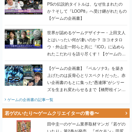
PSの伝説的タイトルは、なぜ生まれたの
か？そして『LOOP8』へ受け継がれたもの
【ゲームの企画書】
世界が認めるゲームデザイナー・上田文人
とはいったい何が凄いのか？ ヨコオタロ
ウ・外山圭一郎らと共に『ICO』に込めら
れたこだわりを語り尽くす！【ゲームの企
画書】
【ゲームの企画書】『ペルソナ3』を築き
上げたのは反骨心とリスペクトだった。赤
い企画書のもとに集った“愚連隊”がシリー
ズを生まれ変わらせるまで【橋野桂インタ
ビュー】
ゲームの企画書
の記事一覧
若ゲのいたり〜ゲームクリエイターの青春〜
田中圭一のゲーム業界取材マンガ『若ゲの
いたり』第2巻が発売。『ポケモン』田尻