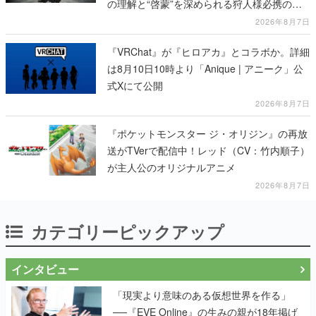
の理解と“啓蒙”を深められる狩人様必携の一
冊
2026年8月7日
『VRChat』が『ヒロアカ』とコラボか。詳細
は8月10日10時より「Anique | アニーク」公
式Xにて公開
2026年8月7日
『ポケットモンスター ジ・オリジン』の再放
送がTVerで配信中！レッド（CV：竹内順子）
が主人公のオリジナルアニメ
2026年8月7日
カテゴリーピックアップ
インタビュー
「現実より意味のある仮想世界を作る」
──『EVE Online』の生みの親が18年掲げ