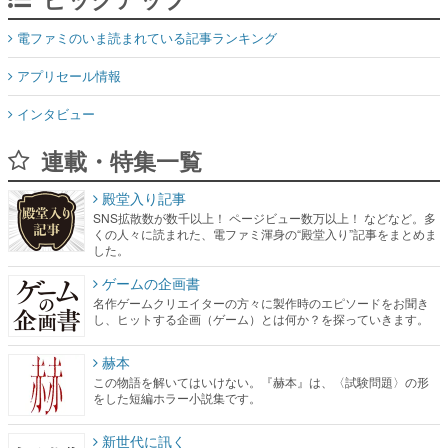
電ファミのいま読まれている記事ランキング
アプリセール情報
インタビュー
連載・特集一覧
殿堂入り記事
SNS拡散数が数千以上！ ページビュー数万以上！ などなど。多
くの人々に読まれた、電ファミ渾身の“殿堂入り”記事をまとめま
した。
ゲームの企画書
名作ゲームクリエイターの方々に製作時のエピソードをお聞き
し、ヒットする企画（ゲーム）とは何か？を探っていきます。
赫本
この物語を解いてはいけない。『赫本』は、〈試験問題〉の形
をした短編ホラー小説集です。
新世代に訊く