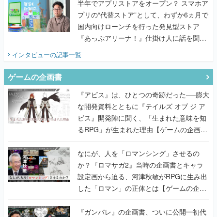
半年でアプリストアをオープン？ スマホア
プリの“代替ストア”として、わずか6ヵ月で
国内向けローンチを行った発見型ストア
『あっぷアリーナ！』仕掛け人に話を聞い
てみた
インタビュー
の記事一覧
ゲームの企画書
『アビス』は、ひとつの奇跡だった──膨大
な開発資料とともに『テイルズ オブ ジ ア
ビス』開発陣に聞く、「生まれた意味を知
るRPG」が生まれた理由【ゲームの企画
書】
なにが、人を「ロマンシング」させるの
か？『ロマサガ2』当時の企画書とキャラ
設定画から迫る、河津秋敏がRPGに生み出
した「ロマン」の正体とは【ゲームの企画
書】
『ガンパレ』の企画書、ついに公開━初代