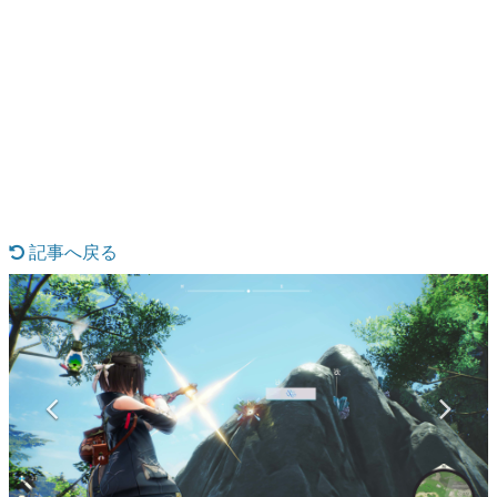
日本のコンテンツ産業やカルチャーに与えた影響を探る企
画です。
日本モバイルゲーム産業史
日本のモバイルゲーム史における主要なトピック・タイト
ルを網羅するほか、開発者へのインタビューや識者による
解説を掲載。約20年の歴史が一望できる決定版！
若ゲのいたり〜ゲームクリエイターの青春〜
『うつヌケ』『ペンと箸』等で知られるマンガ家・田中圭
一先生によるゲーム業界レポートマンガです。
記事へ戻る
なんでゲームは面白い？
ゲーム開発者・hamatsu氏がゲームの魅力を画面や操作の
具体的な形から解き明かしていく、硬派で骨太な評論連載
です。
ゲームが変えた日本語
「経験値」「裏技」「ラスボス」… ゲームにまつわる言葉
の起源や用法の変遷を、コンピューター文化史研究家・タ
イニーP氏が徹底調査。
カテゴリ
特集記事