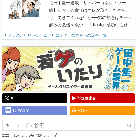
【田中圭一連載：サイバーコネクトツー
編】すべての責任はオレが取る。だから、
付いてきてくれないか──男の熱意はチーム
解散の危機を救い、『.hack』成功の活路を
開く。業界の快男児・松山 洋に流れる血は
若ゲのいたり〜ゲームクリエイターの青春〜
の記事一覧
『少年ジャンプ』色だった【若ゲのいた
り】
X
Youtube
Discord
RSS
ピックアップ