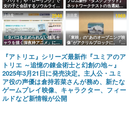
「パリィ」や「ローリング」で
フロム新作『ダスクブラッド』
女の子と会話するソウルライク
ネットワークテストの当選結果
インタビュー
恋愛ゲーム『小早川さんはソウ
が8月7日22時に発表。応募サイ
注目度
2948
注目度
1969
ルライク』無料公開。返事に失
トのマイページから確認可能、
連載・特集一覧
敗すると「YOU DIED」
テスト実施は8月21日～24日
殿堂入り記事
「タバコを止められない猫耳キ
「東映」の“あのオープニング映
SNS拡散数が数千以上！ ページビュー数万以上！ などな
ど。多くの人々に読まれた、電ファミ渾身の“殿堂入り”記
ャラを描く深夜枠アニメ」に視
像”がアクリルブロックに。「東
事をまとめました。
聴者の一部から批判意見。違法
映ヒストリカル グッズコレクシ
薬物の使用と思しき描写も含め
ョン」が8月下旬より発売
『アトリエ』シリーズ最新作『ユミアのア
ゲームの企画書
て、BPOが議論を交わす
名作ゲームクリエイターの方々に製作時のエピソードをお
トリエ ～追憶の錬金術士と幻創の地～』
聞きし、ヒットする企画（ゲーム）とは何か？を探ってい
きます。
2025年3月21日に発売決定。主人公・ユミ
赫本
ア役の声優は倉持若菜さんが務め、新たな
この物語を解いてはいけない。『赫本』は、〈試験問題〉
ゲームプレイ映像、キャラクター、フィー
の形をした短編ホラー小説集です。
ルドなど新情報が公開
新世代に訊く
これからのデジタルゲーム市場を担う若きクリエイター達
の姿を追い、彼らのルーツと情熱を探っていきます。
ゲーム世代の作家たち
ゲームに多大な影響を受けた作家さんに取材し、ゲームが