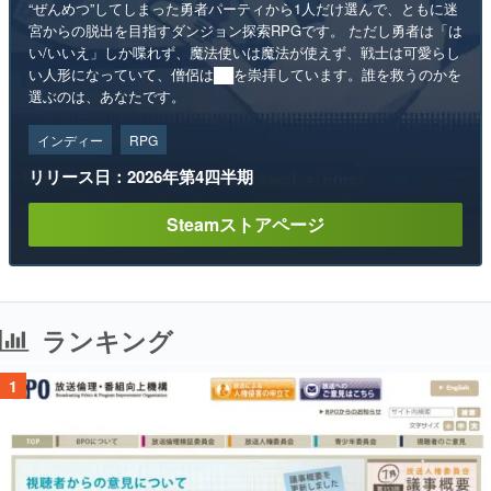
“ぜんめつ”してしまった勇者パーティから1人だけ選んで、ともに迷
宮からの脱出を目指すダンジョン探索RPGです。 ただし勇者は「は
い/いいえ」しか喋れず、魔法使いは魔法が使えず、戦士は可愛らし
い人形になっていて、僧侶は██を崇拝しています。誰を救うのかを
選ぶのは、あなたです。
インディー
RPG
リリース日：2026年第4四半期
Steamストアページ
ランキング
1