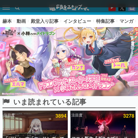
広告をスキップ
赫本
動画
殿堂入り記事
インタビュー
特集記事
マンガ
いま読まれている記事
ピックアップ
注目度
3894
注目度
3278
電ファミのいま読まれている記事ランキング
アプリセール情報