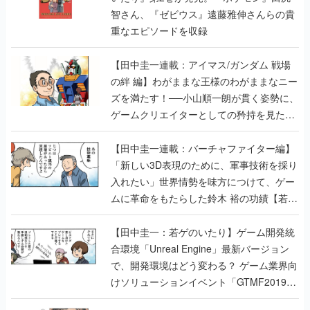
智さん、『ゼビウス』遠藤雅伸さんらの貴
重なエピソードを収録
【田中圭一連載：アイマス/ガンダム 戦場
の絆 編】わがままな王様のわがままなニー
ズを満たす！──小山順一朗が貫く姿勢に、
ゲームクリエイターとしての矜持を見た
【若ゲのいたり最終回】
【田中圭一連載：バーチャファイター編】
「新しい3D表現のために、軍事技術を採り
入れたい」世界情勢を味方につけて、ゲー
ムに革命をもたらした鈴木 裕の功績【若ゲ
のいたり】
【田中圭一：若ゲのいたり】ゲーム開発統
合環境「Unreal Engine」最新バージョン
で、開発環境はどう変わる？ ゲーム業界向
けソリューションイベント「GTMF2019」
に行って、より理解を深めよう【PR】