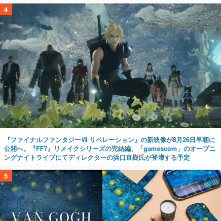
4
『ファイナルファンタジーⅦ リベレーション』の新映像が8月26日早朝に
公開へ。『FF7』リメイクシリーズの完結編、「gamescom」のオープニ
ングナイトライブにてディレクターの浜口直樹氏が登壇する予定
5