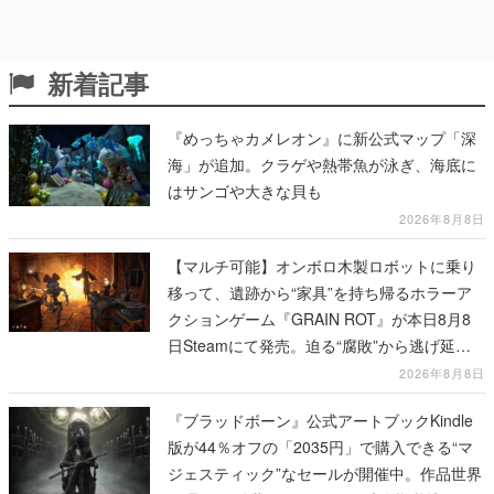
新着記事
『めっちゃカメレオン』に新公式マップ「深
海」が追加。クラゲや熱帯魚が泳ぎ、海底に
はサンゴや大きな貝も
2026年8月8日
【マルチ可能】オンボロ木製ロボットに乗り
移って、遺跡から“家具”を持ち帰るホラーア
クションゲーム『GRAIN ROT』が本日8月8
日Steamにて発売。迫る“腐敗”から逃げ延
び、持ち帰った家具で基地を再建
2026年8月8日
『ブラッドボーン』公式アートブックKindle
版が44％オフの「2035円」で購入できる“マ
ジェスティック”なセールが開催中。作品世界