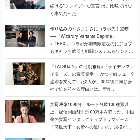
続ける”クレイジーな宣言”は、比喩ではな
く本気だった
作り込みのすさまじさにコラボ先も驚嘆
──『Wizardry Variants Daphne』
×『FFXI』コラボが期間限定なのにジョブ
もキャラも武器も戦闘システムもワンオフ
で作り込まれた理由を両ディレクターに聞
く
『TATSUJIN』の弓削雅稔×『ライデンファ
イターズ』の齋藤貴幸──かつて縦シュー全
盛期を支えていた2人が、30年後に同じ会
社で机を並べる理由とは。新作
『TATSUJIN EXTREME』で初タッグを組
んだレジェンド2人に訊く開発秘話
実写映像1000分、ルート分岐100種類以
上。配信開始5日で100万本を売った、中国
発の実写インタラクティブドラマゲーム
『盛世天下：女帝への道II』の、規模が違
うこだわりをプロデューサーに聞いた