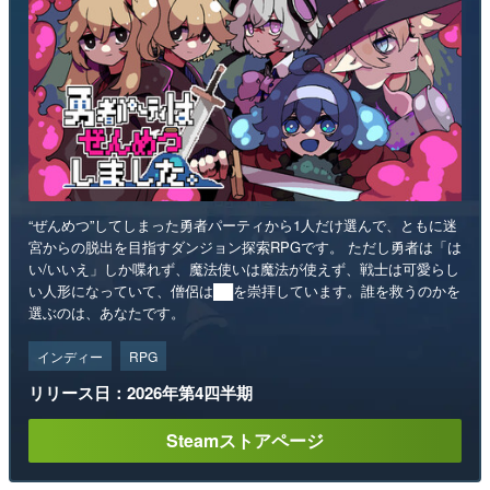
“ぜんめつ”してしまった勇者パーティから1人だけ選んで、ともに迷
宮からの脱出を目指すダンジョン探索RPGです。 ただし勇者は「は
い/いいえ」しか喋れず、魔法使いは魔法が使えず、戦士は可愛らし
い人形になっていて、僧侶は██を崇拝しています。誰を救うのかを
選ぶのは、あなたです。
インディー
RPG
リリース日：2026年第4四半期
Steamストアページ
ランキング