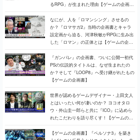
か？『ロマサガ2』当時の企画書とキャラ
設定画から迫る、河津秋敏がRPGに生み出
した「ロマン」の正体とは【ゲームの企画
書】
『ガンパレ』の企画書、ついに公開━初代
PSの伝説的タイトルは、なぜ生まれたの
か？そして『LOOP8』へ受け継がれたもの
【ゲームの企画書】
世界が認めるゲームデザイナー・上田文人
とはいったい何が凄いのか？ ヨコオタロ
ウ・外山圭一郎らと共に『ICO』に込めら
れたこだわりを語り尽くす！【ゲームの企
画書】
【ゲームの企画書】『ペルソナ3』を築き
上げたのは反骨心とリスペクトだった。赤
い企画書のもとに集った“愚連隊”がシリー
ズを生まれ変わらせるまで【橋野桂インタ
ビュー】