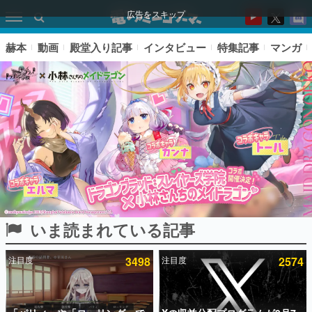
広告をスキップ
赫本
動画
殿堂入り記事
インタビュー
特集記事
マンガ
いま読まれている記事
ピックアップ
注目度
3498
注目度
2574
電ファミのいま読まれている記事ランキング
アプリセール情報