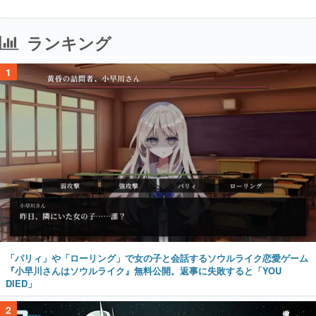
1
「パリィ」や「ローリング」で女の子と会話するソウルライク恋愛ゲーム
『小早川さんはソウルライク』無料公開。返事に失敗すると「YOU
DIED」
2