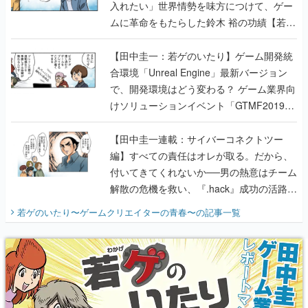
【田中圭一：若ゲのいたり】ゲーム開発統
合環境「Unreal Engine」最新バージョン
で、開発環境はどう変わる？ ゲーム業界向
けソリューションイベント「GTMF2019」
に行って、より理解を深めよう【PR】
【田中圭一連載：サイバーコネクトツー
編】すべての責任はオレが取る。だから、
付いてきてくれないか──男の熱意はチーム
解散の危機を救い、『.hack』成功の活路を
開く。業界の快男児・松山 洋に流れる血は
若ゲのいたり〜ゲームクリエイターの青春〜
の記事一覧
『少年ジャンプ』色だった【若ゲのいた
り】
X
Youtube