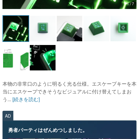
マンガ
女性向け
アプリレビュー
その他
本物の非常口のように明るく光る仕様。エスケープキーを本
電ファミニコゲーマーとは？
当にエスケープできそうなビジュアルに付け替えてしまお
運営：株式会社マレ
う...
[続きを読む]
AD
勇者パーティはぜんめつしました。