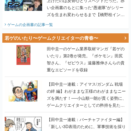
ゲームの企画書
の記事一覧
若ゲのいたり〜ゲームクリエイターの青春〜
田中圭一のゲーム業界取材マンガ『若ゲの
いたり』第2巻が発売。『ポケモン』田尻
智さん、『ゼビウス』遠藤雅伸さんらの貴
重なエピソードを収録
【田中圭一連載：アイマス/ガンダム 戦場
の絆 編】わがままな王様のわがままなニー
ズを満たす！──小山順一朗が貫く姿勢に、
ゲームクリエイターとしての矜持を見た
【若ゲのいたり最終回】
【田中圭一連載：バーチャファイター編】
「新しい3D表現のために、軍事技術を採り
入れたい」世界情勢を味方につけて、ゲー
ムに革命をもたらした鈴木 裕の功績【若ゲ
のいたり】