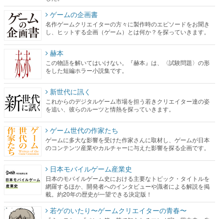
赫本
この物語を解いてはいけない。『赫本』は、〈試験問題〉の形
をした短編ホラー小説集です。
新世代に訊く
これからのデジタルゲーム市場を担う若きクリエイター達の姿
を追い、彼らのルーツと情熱を探っていきます。
ゲーム世代の作家たち
ゲームに多大な影響を受けた作家さんに取材し、ゲームが日本
のコンテンツ産業やカルチャーに与えた影響を探る企画です。
日本モバイルゲーム産業史
日本のモバイルゲーム史における主要なトピック・タイトルを
網羅するほか、開発者へのインタビューや識者による解説を掲
載。約20年の歴史が一望できる決定版！
若ゲのいたり〜ゲームクリエイターの青春〜
『うつヌケ』『ペンと箸』等で知られるマンガ家・田中圭一先
生によるゲーム業界レポートマンガです。
なんでゲームは面白い？