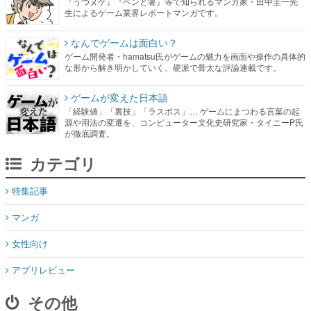
ゲーム開発者・hamatsu氏がゲームの魅力を画面や操作の具体的
な形から解き明かしていく、硬派で骨太な評論連載です。
ゲームが変えた日本語
「経験値」「裏技」「ラスボス」… ゲームにまつわる言葉の起
源や用法の変遷を、コンピューター文化史研究家・タイニーP氏
が徹底調査。
カテゴリ
特集記事
マンガ
女性向け
アプリレビュー
その他
電ファミニコゲーマーとは？
媒体資料はこちら