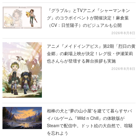
（CV：日笠陽子）のビジュアルも公開
2026年8月8日
アニメ『メイドインアビス』第2期「烈日の黄
金郷」の劇場上映が決定！レグ役・伊瀬茉莉
也さんらが登壇する舞台挨拶も実施
2026年8月8日
相棒の犬と“夢の山小屋”を建てて暮らすサバ
イバルゲーム『Wild n Chill』の体験版が
Steamで配信中。ドット絵の大自然で、喧騒
を忘れよう
2026年8月8日