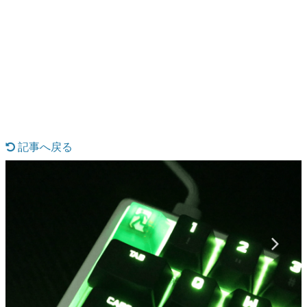
日本のコンテンツ産業やカルチャーに与えた影響を探る企
画です。
日本モバイルゲーム産業史
日本のモバイルゲーム史における主要なトピック・タイト
ルを網羅するほか、開発者へのインタビューや識者による
解説を掲載。約20年の歴史が一望できる決定版！
記事へ戻る
若ゲのいたり〜ゲームクリエイターの青春〜
『うつヌケ』『ペンと箸』等で知られるマンガ家・田中圭
一先生によるゲーム業界レポートマンガです。
なんでゲームは面白い？
ゲーム開発者・hamatsu氏がゲームの魅力を画面や操作の
具体的な形から解き明かしていく、硬派で骨太な評論連載
です。
ゲームが変えた日本語
「経験値」「裏技」「ラスボス」… ゲームにまつわる言葉
の起源や用法の変遷を、コンピューター文化史研究家・タ
イニーP氏が徹底調査。
1 / 7
カテゴリ
特集記事