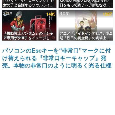
「パリィ」や「ローリング」で
Xの収益分配プログラムが9月7
女の子と会話するソウルライク
日をもって終了へ。新たな収益
インタビュー
恋愛ゲーム『小早川さんはソウ
化制度「Original Content
注目度
1485
注目度
1287
ルライク』無料公開。返事に失
Rewards Program」を発表
連載・特集一覧
敗すると「YOU DIED」
殿堂入り記事
『機動戦士ガンダム』の「シャ
アニメ『メイドインアビス』第2
SNS拡散数が数千以上！ ページビュー数万以上！ などな
ど。多くの人々に読まれた、電ファミ渾身の“殿堂入り”記
ア専用ザクⅡ」をイメージした
期「烈日の黄金郷」の劇場上映
事をまとめました。
散水ホースリールが予約開始。
が決定！レグ役・伊瀬茉莉也さ
本体にはシャアのパーソナルマ
んらが登壇する舞台挨拶も実施
パソコンのEscキーを“非常口”マークに付
ゲームの企画書
ークやジオン公国軍のエンブレ
名作ゲームクリエイターの方々に製作時のエピソードをお
け替えられる『非常口キーキャップ』発
ム、型式番号などを配置
聞きし、ヒットする企画（ゲーム）とは何か？を探ってい
きます。
売。本物の非常口のように明るく光る仕様
赫本
この物語を解いてはいけない。『赫本』は、〈試験問題〉
の形をした短編ホラー小説集です。
新世代に訊く
これからのデジタルゲーム市場を担う若きクリエイター達
の姿を追い、彼らのルーツと情熱を探っていきます。
ゲーム世代の作家たち
ゲームに多大な影響を受けた作家さんに取材し、ゲームが