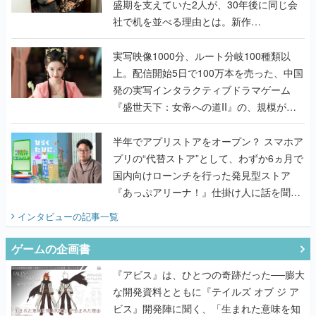
んだレジェンド2人に訊く開発秘話
実写映像1000分、ルート分岐100種類以
上。配信開始5日で100万本を売った、中国
発の実写インタラクティブドラマゲーム
『盛世天下：女帝への道II』の、規模が違
うこだわりをプロデューサーに聞いた
半年でアプリストアをオープン？ スマホア
プリの“代替ストア”として、わずか6ヵ月で
国内向けローンチを行った発見型ストア
『あっぷアリーナ！』仕掛け人に話を聞い
てみた
インタビュー
の記事一覧
ゲームの企画書
『アビス』は、ひとつの奇跡だった──膨大
な開発資料とともに『テイルズ オブ ジ ア
ビス』開発陣に聞く、「生まれた意味を知
るRPG」が生まれた理由【ゲームの企画
書】
なにが、人を「ロマンシング」させるの