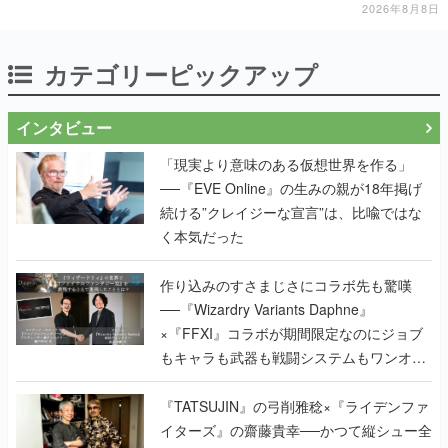
カテゴリーピックアップ
インタビュー
「現実より意味のある仮想世界を作る」
──『EVE Online』の生みの親が18年掲げ
続ける”クレイジーな宣言”は、比喩ではな
く本気だった
作り込みのすさまじさにコラボ先も驚嘆
──『Wizardry Variants Daphne』
×『FFXI』コラボが期間限定なのにジョブ
もキャラも武器も戦闘システムもワンオフ
で作り込まれた理由を両ディレクターに聞
く
『TATSUJIN』の弓削雅稔×『ライデンファ
イターズ』の齋藤貴幸──かつて縦シュー全
盛期を支えていた2人が、30年後に同じ会
社で机を並べる理由とは。新作
『TATSUJIN EXTREME』で初タッグを組