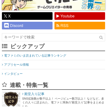
Discord
RSS
ピックアップ
電ファミのいま読まれている記事ランキング
アプリセール情報
インタビュー
連載・特集一覧
殿堂入り記事
SNS拡散数が数千以上！ ページビュー数万以上！ などなど。多
くの人々に読まれた、電ファミ渾身の“殿堂入り”記事をまとめま
した。
ゲームの企画書
名作ゲームクリエイターの方々に製作時のエピソードをお聞き
し、ヒットする企画（ゲーム）とは何か？を探っていきます。