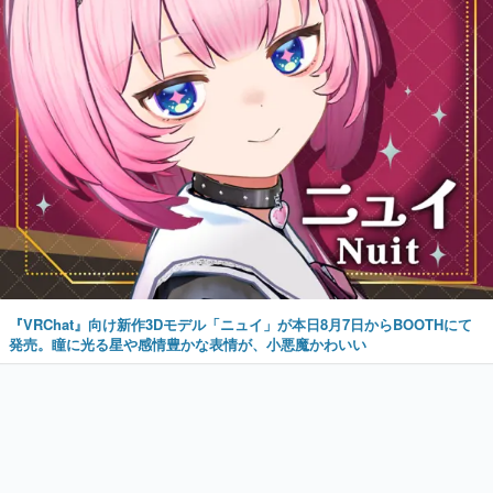
『VRChat』向け新作3Dモデル「ニュイ」が本日8月7日からBOOTHにて
発売。瞳に光る星や感情豊かな表情が、小悪魔かわいい