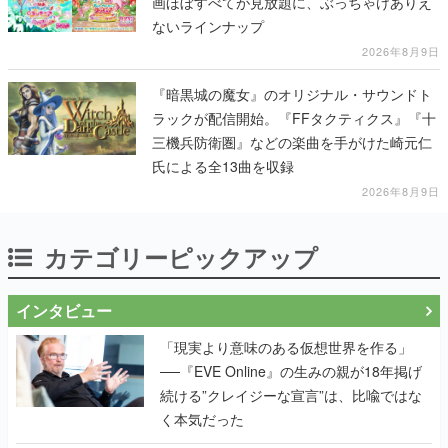
画ほぼすべてが見放題に、ぶっちゃけありえ
ないラインナップ
2026年8月9日
『暗黒城の魔女』のオリジナル・サウンドト
ラックが配信開始。『FFタクティクス』『十
三機兵防衛圏』などの楽曲を手がけた崎元仁
氏による全13曲を収録
2026年8月9日
カテゴリーピックアップ
インタビュー
「現実より意味のある仮想世界を作る」
──『EVE Online』の生みの親が18年掲げ
続ける”クレイジーな宣言”は、比喩ではな
く本気だった