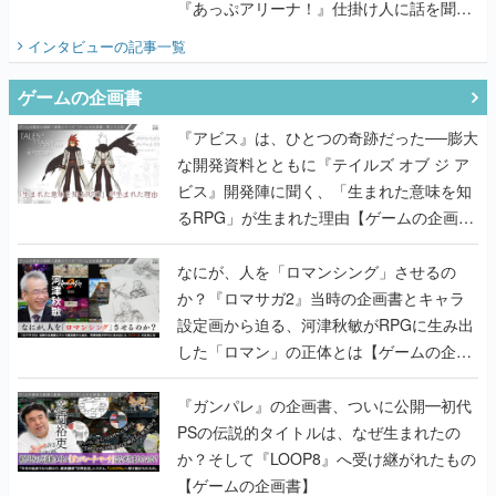
『あっぷアリーナ！』仕掛け人に話を聞い
てみた
インタビュー
の記事一覧
ゲームの企画書
『アビス』は、ひとつの奇跡だった──膨大
な開発資料とともに『テイルズ オブ ジ ア
ビス』開発陣に聞く、「生まれた意味を知
るRPG」が生まれた理由【ゲームの企画
書】
なにが、人を「ロマンシング」させるの
か？『ロマサガ2』当時の企画書とキャラ
設定画から迫る、河津秋敏がRPGに生み出
した「ロマン」の正体とは【ゲームの企画
書】
『ガンパレ』の企画書、ついに公開━初代
PSの伝説的タイトルは、なぜ生まれたの
か？そして『LOOP8』へ受け継がれたもの
【ゲームの企画書】