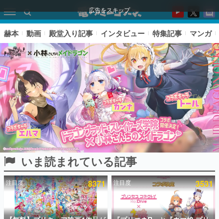
広告をスキップ
赫本
動画
殿堂入り記事
インタビュー
特集記事
マンガ
いま読まれている記事
ピックアップ
注目度
8371
注目度
3531
電ファミのいま読まれている記事ランキング
アプリセール情報