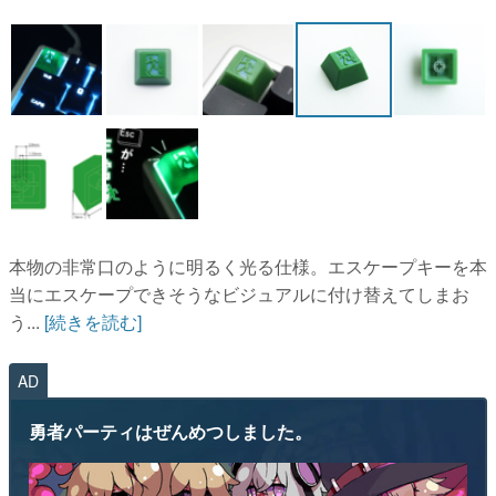
マンガ
女性向け
アプリレビュー
その他
電ファミニコゲーマーとは？
本物の非常口のように明るく光る仕様。エスケープキーを本
運営：株式会社マレ
当にエスケープできそうなビジュアルに付け替えてしまお
う...
[続きを読む]
AD
勇者パーティはぜんめつしました。