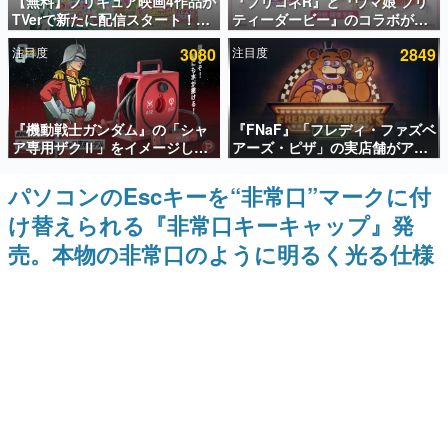
【無料】プリキュア映画4作品が
『プリコネR』と『ウマ娘 プリ
TVerで新たに配信スタート！な
ティーダービー』のコラボが決
インタビュー
んと2018年～2024年の映画ほぼ
定！“最大170連無料”の8.5周年
注目度
3080
注目度
2849
すべてが見放題に、ぶっちゃけ
キャンペーンなども発表
連載・特集一覧
ありえないラインナップ
殿堂入り記事
『機動戦士ガンダム』の「シャ
『FNaF』「フレディ・ファズベ
SNS拡散数が数千以上！ ページビュー数万以上！ などな
ど。多くの人々に読まれた、電ファミ渾身の“殿堂入り”記
ア専用ザクⅡ」をイメージした
アーズ・ピザ」の実店舗がアメ
事をまとめました。
散水ホースリールが予約開始。
リカの商業施設「American
本体にはシャアのパーソナルマ
Dream」に2027年オープン！
パソコンのEscキーを“非常口”マークに付
ゲームの企画書
ークやジオン公国軍のエンブレ
ScottGamesとの共同開発、食
名作ゲームクリエイターの方々に製作時のエピソードをお
け替えられる『非常口キーキャップ』発
ム、型式番号などを配置
事だけでなくステージショーや
聞きし、ヒットする企画（ゲーム）とは何か？を探ってい
没入型のホラー体験も楽しめる
きます。
売。本物の非常口のように明るく光る仕様
赫本
この物語を解いてはいけない。『赫本』は、〈試験問題〉
の形をした短編ホラー小説集です。
新世代に訊く
これからのデジタルゲーム市場を担う若きクリエイター達
の姿を追い、彼らのルーツと情熱を探っていきます。
ゲーム世代の作家たち
ゲームに多大な影響を受けた作家さんに取材し、ゲームが