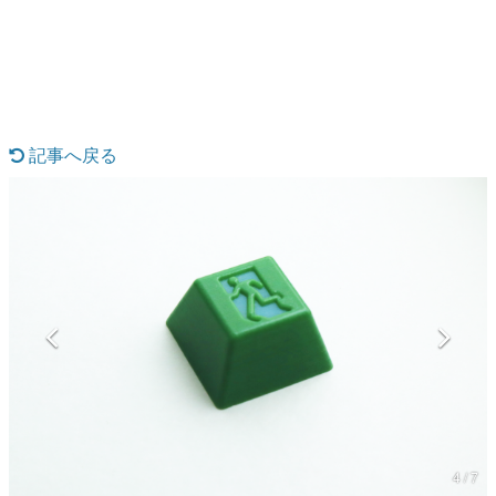
日本のコンテンツ産業やカルチャーに与えた影響を探る企
画です。
日本モバイルゲーム産業史
日本のモバイルゲーム史における主要なトピック・タイト
ルを網羅するほか、開発者へのインタビューや識者による
解説を掲載。約20年の歴史が一望できる決定版！
記事へ戻る
若ゲのいたり〜ゲームクリエイターの青春〜
『うつヌケ』『ペンと箸』等で知られるマンガ家・田中圭
一先生によるゲーム業界レポートマンガです。
なんでゲームは面白い？
ゲーム開発者・hamatsu氏がゲームの魅力を画面や操作の
具体的な形から解き明かしていく、硬派で骨太な評論連載
です。
ゲームが変えた日本語
「経験値」「裏技」「ラスボス」… ゲームにまつわる言葉
の起源や用法の変遷を、コンピューター文化史研究家・タ
イニーP氏が徹底調査。
カテゴリ
4 / 7
特集記事