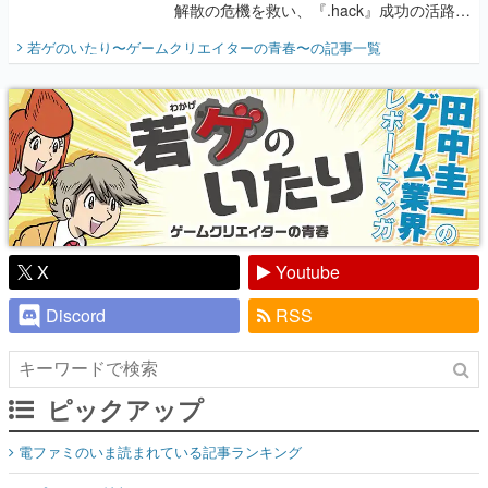
解散の危機を救い、『.hack』成功の活路を
開く。業界の快男児・松山 洋に流れる血は
若ゲのいたり〜ゲームクリエイターの青春〜
の記事一覧
『少年ジャンプ』色だった【若ゲのいた
り】
X
Youtube
Discord
RSS
ピックアップ
電ファミのいま読まれている記事ランキング