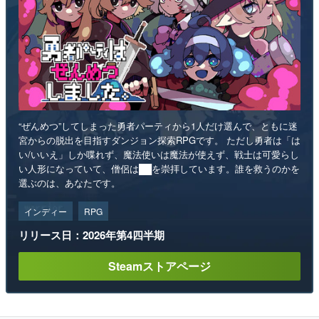
“ぜんめつ”してしまった勇者パーティから1人だけ選んで、ともに迷
宮からの脱出を目指すダンジョン探索RPGです。 ただし勇者は「は
い/いいえ」しか喋れず、魔法使いは魔法が使えず、戦士は可愛らし
い人形になっていて、僧侶は██を崇拝しています。誰を救うのかを
選ぶのは、あなたです。
インディー
RPG
リリース日：2026年第4四半期
Steamストアページ