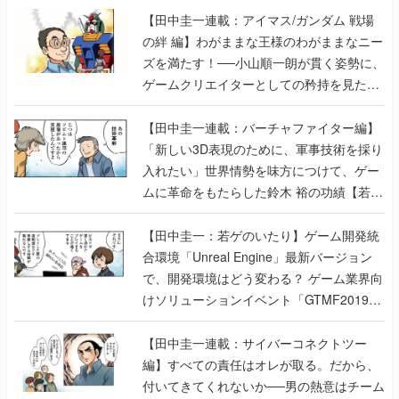
【田中圭一連載：アイマス/ガンダム 戦場
の絆 編】わがままな王様のわがままなニー
ズを満たす！──小山順一朗が貫く姿勢に、
ゲームクリエイターとしての矜持を見た
【若ゲのいたり最終回】
【田中圭一連載：バーチャファイター編】
「新しい3D表現のために、軍事技術を採り
入れたい」世界情勢を味方につけて、ゲー
ムに革命をもたらした鈴木 裕の功績【若ゲ
のいたり】
【田中圭一：若ゲのいたり】ゲーム開発統
合環境「Unreal Engine」最新バージョン
で、開発環境はどう変わる？ ゲーム業界向
けソリューションイベント「GTMF2019」
に行って、より理解を深めよう【PR】
【田中圭一連載：サイバーコネクトツー
編】すべての責任はオレが取る。だから、
付いてきてくれないか──男の熱意はチーム