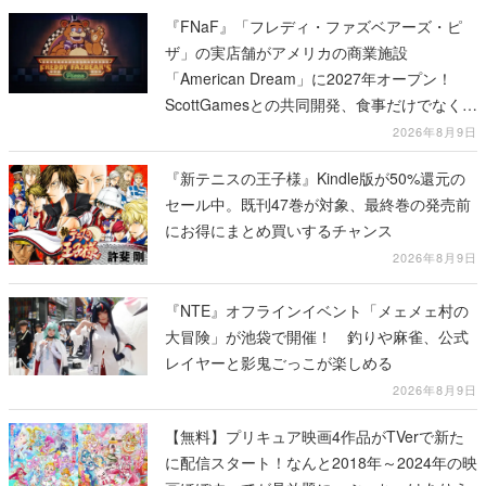
『FNaF』「フレディ・ファズベアーズ・ピ
ザ」の実店舗がアメリカの商業施設
「American Dream」に2027年オープン！
ScottGamesとの共同開発、食事だけでなくス
テージショーや没入型のホラー体験も楽しめ
2026年8月9日
る
『新テニスの王子様』Kindle版が50%還元の
セール中。既刊47巻が対象、最終巻の発売前
にお得にまとめ買いするチャンス
2026年8月9日
『NTE』オフラインイベント「メェメェ村の
大冒険」が池袋で開催！ 釣りや麻雀、公式
レイヤーと影鬼ごっこが楽しめる
2026年8月9日
【無料】プリキュア映画4作品がTVerで新た
に配信スタート！なんと2018年～2024年の映