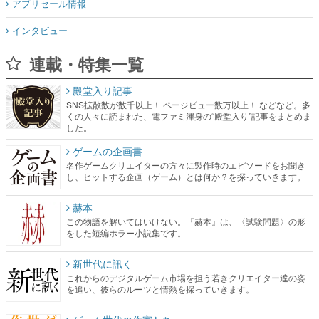
アプリセール情報
インタビュー
連載・特集一覧
殿堂入り記事
SNS拡散数が数千以上！ ページビュー数万以上！ などなど。多
くの人々に読まれた、電ファミ渾身の“殿堂入り”記事をまとめま
した。
ゲームの企画書
名作ゲームクリエイターの方々に製作時のエピソードをお聞き
し、ヒットする企画（ゲーム）とは何か？を探っていきます。
赫本
この物語を解いてはいけない。『赫本』は、〈試験問題〉の形
をした短編ホラー小説集です。
新世代に訊く
これからのデジタルゲーム市場を担う若きクリエイター達の姿
を追い、彼らのルーツと情熱を探っていきます。