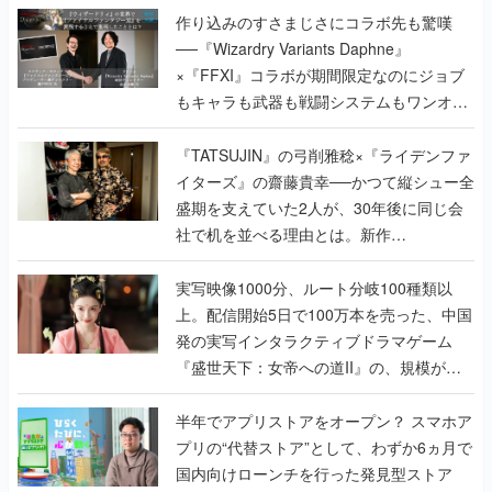
作り込みのすさまじさにコラボ先も驚嘆
──『Wizardry Variants Daphne』
×『FFXI』コラボが期間限定なのにジョブ
もキャラも武器も戦闘システムもワンオフ
で作り込まれた理由を両ディレクターに聞
く
『TATSUJIN』の弓削雅稔×『ライデンファ
イターズ』の齋藤貴幸──かつて縦シュー全
盛期を支えていた2人が、30年後に同じ会
社で机を並べる理由とは。新作
『TATSUJIN EXTREME』で初タッグを組
んだレジェンド2人に訊く開発秘話
実写映像1000分、ルート分岐100種類以
上。配信開始5日で100万本を売った、中国
発の実写インタラクティブドラマゲーム
『盛世天下：女帝への道II』の、規模が違
うこだわりをプロデューサーに聞いた
半年でアプリストアをオープン？ スマホア
プリの“代替ストア”として、わずか6ヵ月で
国内向けローンチを行った発見型ストア