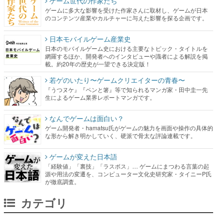
ゲーム世代の作家たち
ゲームに多大な影響を受けた作家さんに取材し、ゲームが日本
のコンテンツ産業やカルチャーに与えた影響を探る企画です。
日本モバイルゲーム産業史
日本のモバイルゲーム史における主要なトピック・タイトルを
網羅するほか、開発者へのインタビューや識者による解説を掲
載。約20年の歴史が一望できる決定版！
若ゲのいたり〜ゲームクリエイターの青春〜
『うつヌケ』『ペンと箸』等で知られるマンガ家・田中圭一先
生によるゲーム業界レポートマンガです。
なんでゲームは面白い？
ゲーム開発者・hamatsu氏がゲームの魅力を画面や操作の具体的
な形から解き明かしていく、硬派で骨太な評論連載です。
ゲームが変えた日本語
「経験値」「裏技」「ラスボス」… ゲームにまつわる言葉の起
源や用法の変遷を、コンピューター文化史研究家・タイニーP氏
が徹底調査。
カテゴリ