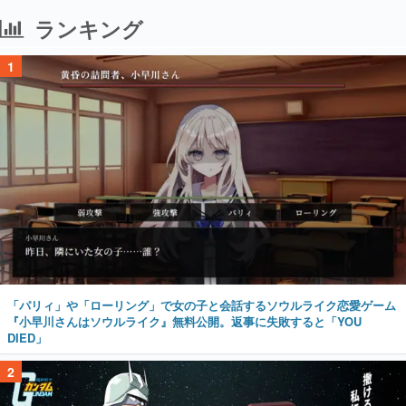
ランキング
1
「パリィ」や「ローリング」で女の子と会話するソウルライク恋愛ゲーム
『小早川さんはソウルライク』無料公開。返事に失敗すると「YOU
DIED」
2