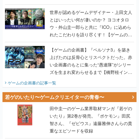
世界が認めるゲームデザイナー・上田文人
とはいったい何が凄いのか？ ヨコオタロ
ウ・外山圭一郎らと共に『ICO』に込めら
れたこだわりを語り尽くす！【ゲームの企
画書】
【ゲームの企画書】『ペルソナ3』を築き
上げたのは反骨心とリスペクトだった。赤
い企画書のもとに集った“愚連隊”がシリー
ズを生まれ変わらせるまで【橋野桂インタ
ビュー】
ゲームの企画書
の記事一覧
若ゲのいたり〜ゲームクリエイターの青春〜
田中圭一のゲーム業界取材マンガ『若ゲの
いたり』第2巻が発売。『ポケモン』田尻
智さん、『ゼビウス』遠藤雅伸さんらの貴
重なエピソードを収録