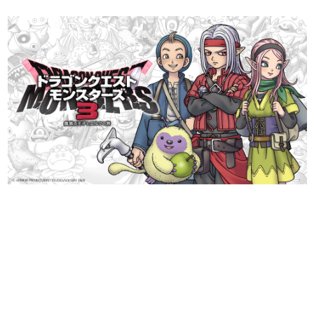
日本のコンテンツ産業やカルチャーに与えた影響を探る企
画です。
日本モバイルゲーム産業史
日本のモバイルゲーム史における主要なトピック・タイト
ルを網羅するほか、開発者へのインタビューや識者による
解説を掲載。約20年の歴史が一望できる決定版！
若ゲのいたり〜ゲームクリエイターの青春〜
『うつヌケ』『ペンと箸』等で知られるマンガ家・田中圭
一先生によるゲーム業界レポートマンガです。
なんでゲームは面白い？
ゲーム開発者・hamatsu氏がゲームの魅力を画面や操作の
具体的な形から解き明かしていく、硬派で骨太な評論連載
です。
ゲームが変えた日本語
「経験値」「裏技」「ラスボス」… ゲームにまつわる言葉
の起源や用法の変遷を、コンピューター文化史研究家・タ
イニーP氏が徹底調査。
カテゴリ
特集記事