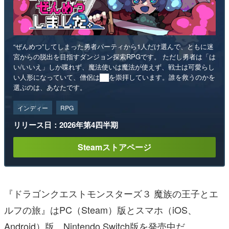
“ぜんめつ”してしまった勇者パーティから1人だけ選んで、ともに迷
宮からの脱出を目指すダンジョン探索RPGです。 ただし勇者は「は
い/いいえ」しか喋れず、魔法使いは魔法が使えず、戦士は可愛らし
い人形になっていて、僧侶は██を崇拝しています。誰を救うのかを
選ぶのは、あなたです。
インディー
RPG
リリース日：2026年第4四半期
Steamストアページ
『ドラゴンクエストモンスターズ３ 魔族の王子とエ
ルフの旅』はPC（Steam）版とスマホ（iOS、
Android）版、Nintendo Switch版を発売中だ。