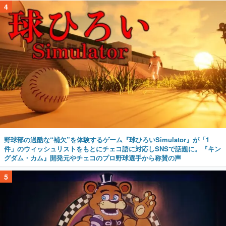
4
野球部の過酷な“補欠”を体験するゲーム『球ひろいSimulator』が「1
件」のウィッシュリストをもとにチェコ語に対応しSNSで話題に。『キン
グダム・カム』開発元やチェコのプロ野球選手から称賛の声
5