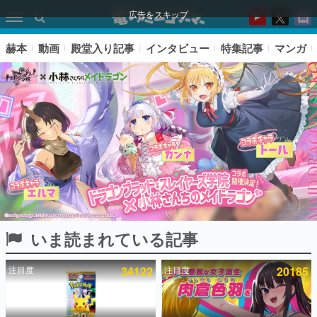
広告をスキップ
赫本
動画
殿堂入り記事
インタビュー
特集記事
マンガ
いま読まれている記事
ピックアップ
注目度
34122
注目度
20185
電ファミのいま読まれている記事ランキング
アプリセール情報