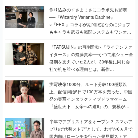
作り込みのすさまじさにコラボ先も驚嘆
──『Wizardry Variants Daphne』
×『FFXI』コラボが期間限定なのにジョブ
もキャラも武器も戦闘システムもワンオフ
で作り込まれた理由を両ディレクターに聞
く
『TATSUJIN』の弓削雅稔×『ライデンファ
イターズ』の齋藤貴幸──かつて縦シュー全
盛期を支えていた2人が、30年後に同じ会
社で机を並べる理由とは。新作
『TATSUJIN EXTREME』で初タッグを組
んだレジェンド2人に訊く開発秘話
実写映像1000分、ルート分岐100種類以
上。配信開始5日で100万本を売った、中国
発の実写インタラクティブドラマゲーム
『盛世天下：女帝への道II』の、規模が違
うこだわりをプロデューサーに聞いた
半年でアプリストアをオープン？ スマホア
プリの“代替ストア”として、わずか6ヵ月で
国内向けローンチを行った発見型ストア