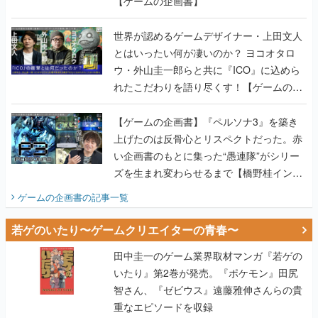
【ゲームの企画書】
世界が認めるゲームデザイナー・上田文人
とはいったい何が凄いのか？ ヨコオタロ
ウ・外山圭一郎らと共に『ICO』に込めら
れたこだわりを語り尽くす！【ゲームの企
画書】
【ゲームの企画書】『ペルソナ3』を築き
上げたのは反骨心とリスペクトだった。赤
い企画書のもとに集った“愚連隊”がシリー
ズを生まれ変わらせるまで【橋野桂インタ
ビュー】
ゲームの企画書
の記事一覧
若ゲのいたり〜ゲームクリエイターの青春〜
田中圭一のゲーム業界取材マンガ『若ゲの
いたり』第2巻が発売。『ポケモン』田尻
智さん、『ゼビウス』遠藤雅伸さんらの貴
重なエピソードを収録