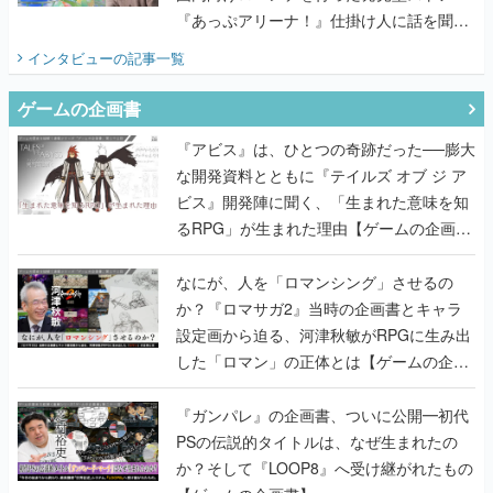
『あっぷアリーナ！』仕掛け人に話を聞い
てみた
インタビュー
の記事一覧
ゲームの企画書
『アビス』は、ひとつの奇跡だった──膨大
な開発資料とともに『テイルズ オブ ジ ア
ビス』開発陣に聞く、「生まれた意味を知
るRPG」が生まれた理由【ゲームの企画
書】
なにが、人を「ロマンシング」させるの
か？『ロマサガ2』当時の企画書とキャラ
設定画から迫る、河津秋敏がRPGに生み出
した「ロマン」の正体とは【ゲームの企画
書】
『ガンパレ』の企画書、ついに公開━初代
PSの伝説的タイトルは、なぜ生まれたの
か？そして『LOOP8』へ受け継がれたもの