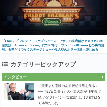
『FNaF』「フレディ・ファズベアーズ・ピザ」の実店舗がアメリカの商
業施設「American Dream」に2027年オープン！ScottGamesとの共同開
発、食事だけでなくステージショーや没入型のホラー体験も楽しめる
カテゴリーピックアップ
インタビュー
「現実より意味のある仮想世界を作る」
──『EVE Online』の生みの親が18年掲げ
続ける”クレイジーな宣言”は、比喩ではな
く本気だった