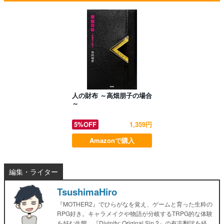
人の財布 ～高畑朋子の場合
～
5%OFF
1,359円
Amazonで購入
編集・ライター
TsushimaHiro
『MOTHER2』でひらがなを覚え、ゲームと育った生粋の
RPG好き。キャラメイクや物語が分岐するTRPG的な体験
を好む生態。『Divinity: Original Sin 2』の有志翻訳を経