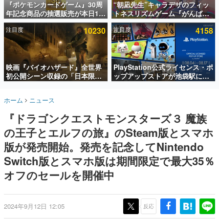
『ポケモンカードゲーム』30周
“朝凪先生”キャラデザのフィッ
年記念商品の抽選販売が本日12
トネスリズムゲーム『がんば
インタビュー
時より開始。拡張パック「30th
れ！チアリズム』Steamストア
注目度
10230
注目度
4158
CELEBRATION」のボックス
ページが公開。キャラクターの
連載・特集一覧
に、「プレミアムデッキセット
CVは陽向葵ゅかさん
エーフィ・ブラッキー」
殿堂入り記事
「FUTURISTIC BOX」の計3商
SNS拡散数が数千以上！ ページビュー数万以上！ などな
品
映画『バイオハザード』全世界
PlayStation公式ライセンス・ポ
ど。多くの人々に読まれた、電ファミ渾身の“殿堂入り”記
初公開シーン収録の「日本限
ップアップストアが池袋駅にて
事をまとめました。
定」予告映像が解禁。バイオの
期間限定で開催。夏のアパレル
日（8月10日）にあわせて、
や『ブラッドボーン』の新作ア
ゲームの企画書
ホーム
ニュース
「ラクーンシティ総合病院」へ
イテムが登場
名作ゲームクリエイターの方々に製作時のエピソードをお
聞きし、ヒットする企画（ゲーム）とは何か？を探ってい
行く配達人の姿が披露
『ドラゴンクエストモンスターズ３ 魔族
きます。
の王子とエルフの旅』のSteam版とスマホ
赫本
この物語を解いてはいけない。『赫本』は、〈試験問題〉
版が発売開始。発売を記念してNintendo
の形をした短編ホラー小説集です。
Switch版とスマホ版は期間限定で最大35％
オフのセールを開催中
新世代に訊く
これからのデジタルゲーム市場を担う若きクリエイター達
の姿を追い、彼らのルーツと情熱を探っていきます。
2024年9月12日 12:05
反応
ゲーム世代の作家たち
ゲームに多大な影響を受けた作家さんに取材し、ゲームが