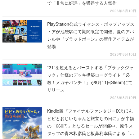
で「非常に好評」を獲得する人気作
2026年8月10日
PlayStation公式ライセンス・ポップアップス
トアが池袋駅にて期間限定で開催。夏のアパ
レルや『ブラッドボーン』の新作アイテムが
登場
2026年8月10日
“21”を超えるとバーストする「ブラックジャ
ック」仕様のデッキ構築ローグライト『必
殺！メガ子パンチ！』が8月11日Steamにて
リリース
2026年8月10日
Kindle版『ファイナルファンタジーIXえほん
ビビとおじいちゃんと旅立ちの日に』が半額
の「660円」となるセールが開催中。原作ス
タッフの青木和彦氏と板鼻利幸氏による「ビ