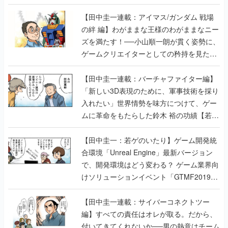
【田中圭一連載：アイマス/ガンダム 戦場
の絆 編】わがままな王様のわがままなニー
ズを満たす！──小山順一朗が貫く姿勢に、
ゲームクリエイターとしての矜持を見た
【若ゲのいたり最終回】
【田中圭一連載：バーチャファイター編】
「新しい3D表現のために、軍事技術を採り
入れたい」世界情勢を味方につけて、ゲー
ムに革命をもたらした鈴木 裕の功績【若ゲ
のいたり】
【田中圭一：若ゲのいたり】ゲーム開発統
合環境「Unreal Engine」最新バージョン
で、開発環境はどう変わる？ ゲーム業界向
けソリューションイベント「GTMF2019」
に行って、より理解を深めよう【PR】
【田中圭一連載：サイバーコネクトツー
編】すべての責任はオレが取る。だから、
付いてきてくれないか──男の熱意はチーム