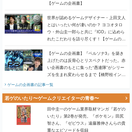
【ゲームの企画書】
世界が認めるゲームデザイナー・上田文人
とはいったい何が凄いのか？ ヨコオタロ
ウ・外山圭一郎らと共に『ICO』に込めら
れたこだわりを語り尽くす！【ゲームの企
画書】
【ゲームの企画書】『ペルソナ3』を築き
上げたのは反骨心とリスペクトだった。赤
い企画書のもとに集った“愚連隊”がシリー
ズを生まれ変わらせるまで【橋野桂インタ
ビュー】
ゲームの企画書
の記事一覧
若ゲのいたり〜ゲームクリエイターの青春〜
田中圭一のゲーム業界取材マンガ『若ゲの
いたり』第2巻が発売。『ポケモン』田尻
智さん、『ゼビウス』遠藤雅伸さんらの貴
重なエピソードを収録