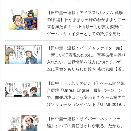
【田中圭一連載：アイマス/ガンダム 戦場
の絆 編】わがままな王様のわがままなニー
ズを満たす！──小山順一朗が貫く姿勢に、
ゲームクリエイターとしての矜持を見た
【若ゲのいたり最終回】
【田中圭一連載：バーチャファイター編】
「新しい3D表現のために、軍事技術を採り
入れたい」世界情勢を味方につけて、ゲー
ムに革命をもたらした鈴木 裕の功績【若ゲ
のいたり】
【田中圭一：若ゲのいたり】ゲーム開発統
合環境「Unreal Engine」最新バージョン
で、開発環境はどう変わる？ ゲーム業界向
けソリューションイベント「GTMF2019」
に行って、より理解を深めよう【PR】
【田中圭一連載：サイバーコネクトツー
編】すべての責任はオレが取る。だから、