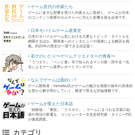
ゲーム世代の作家たち
ゲームに多大な影響を受けた作家さんに取材し、ゲームが日本
のコンテンツ産業やカルチャーに与えた影響を探る企画です。
日本モバイルゲーム産業史
日本のモバイルゲーム史における主要なトピック・タイトルを
網羅するほか、開発者へのインタビューや識者による解説を掲
載。約20年の歴史が一望できる決定版！
若ゲのいたり〜ゲームクリエイターの青春〜
『うつヌケ』『ペンと箸』等で知られるマンガ家・田中圭一先
生によるゲーム業界レポートマンガです。
なんでゲームは面白い？
ゲーム開発者・hamatsu氏がゲームの魅力を画面や操作の具体的
な形から解き明かしていく、硬派で骨太な評論連載です。
ゲームが変えた日本語
「経験値」「裏技」「ラスボス」… ゲームにまつわる言葉の起
源や用法の変遷を、コンピューター文化史研究家・タイニーP氏
が徹底調査。
カテゴリ