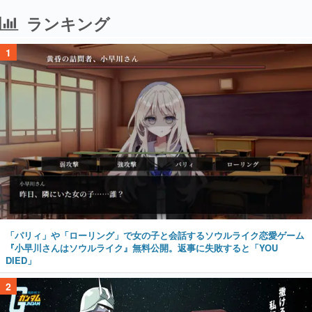
ランキング
1
「パリィ」や「ローリング」で女の子と会話するソウルライク恋愛ゲーム
『小早川さんはソウルライク』無料公開。返事に失敗すると「YOU
DIED」
2