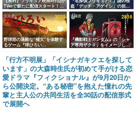
【無料】プリキュア映画4作品が
『名探偵プリキュア！』謎の怪
TVerで新たに配信スタート！な
盗「デッチ・アゲイン」の担当
インタビュー
んと2018年～2024年の映画ほぼ
キャストは天﨑滉平さんと判
注目度
3025
注目度
2816
すべてが見放題に、ぶっちゃけ
明。『Re:ゼロから始める異世
連載・特集一覧
ありえないラインナップ
界生活』オットー役、『ヒプノ
シスマイク』山田三郎役など
殿堂入り記事
野球部の過酷な“補欠”を体験す
『機動戦士ガンダム』の「シャ
SNS拡散数が数千以上！ ページビュー数万以上！ などな
ど。多くの人々に読まれた、電ファミ渾身の“殿堂入り”記
るゲーム『球ひろい
ア専用ザクⅡ」をイメージした
事をまとめました。
Simulator』が「1件」のウィッ
散水ホースリールが予約開始。
シュリストをもとにチェコ語に
本体にはシャアのパーソナルマ
「行方不明展」「イシナガキクエを探して
ゲームの企画書
対応しSNSで話題に。『キング
ークやジオン公国軍のエンブレ
名作ゲームクリエイターの方々に製作時のエピソードをお
います」の大森時生氏が初めて手がける恋
ダム・カム』開発元やチェコの
ム、型式番号などを配置
聞きし、ヒットする企画（ゲーム）とは何か？を探ってい
プロ野球選手から称賛の声
きます。
愛ドラマ『フィクショナル』が9月20日か
赫本
ら公開決定。“ある秘密”を抱えた憧れの先
この物語を解いてはいけない。『赫本』は、〈試験問題〉
輩と主人公の共同生活を全30話の配信形式
の形をした短編ホラー小説集です。
で展開へ
新世代に訊く
これからのデジタルゲーム市場を担う若きクリエイター達
の姿を追い、彼らのルーツと情熱を探っていきます。
ゲーム世代の作家たち
ゲームに多大な影響を受けた作家さんに取材し、ゲームが