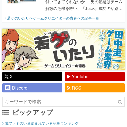
付いてきてくれないか──男の熱意はチーム
解散の危機を救い、『.hack』成功の活路を
開く。業界の快男児・松山 洋に流れる血は
若ゲのいたり〜ゲームクリエイターの青春〜
の記事一覧
『少年ジャンプ』色だった【若ゲのいた
り】
X
Youtube
Discord
RSS
ピックアップ
電ファミのいま読まれている記事ランキング