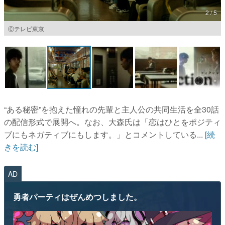
2 / 5
マンガ
Ⓒテレビ東京
女性向け
アプリレビュー
その他
電ファミニコゲーマーとは？
“ある秘密”を抱えた憧れの先輩と主人公の共同生活を全30話
の配信形式で展開へ。なお、大森氏は「恋はひとをポジティ
運営：株式会社マレ
ブにもネガティブにもします。」とコメントしている...
[続
きを読む]
AD
勇者パーティはぜんめつしました。