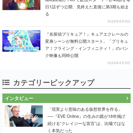
日1話ずつ公開、見終えた直後に第3期も始ま
る
2026年8月9日
『名探偵プリキュア！』キュアエクレールの
変身シーンが無料公開スタート。「プリキュ
ア！フライング・インフィニティ！」のバン
ク映像も同時公開
2026年8月9日
カテゴリーピックアップ
インタビュー
「現実より意味のある仮想世界を作る」
──『EVE Online』の生みの親が18年掲げ
続ける”クレイジーな宣言”は、比喩ではな
く本気だった