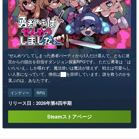
“ぜんめつ”してしまった勇者パーティから1人だけ選んで、ともに迷
宮からの脱出を目指すダンジョン探索RPGです。 ただし勇者は「は
い/いいえ」しか喋れず、魔法使いは魔法が使えず、戦士は可愛らし
い人形になっていて、僧侶は██を崇拝しています。誰を救うのかを
選ぶのは、あなたです。
インディー
RPG
リリース日：2026年第4四半期
Steamストアページ