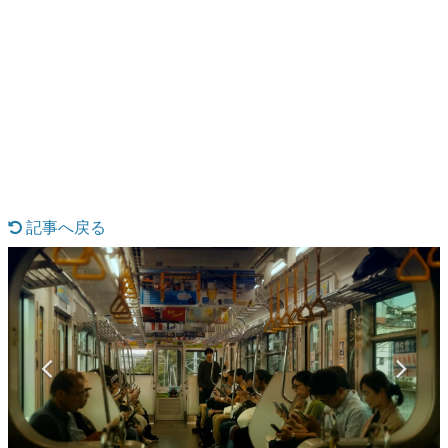
日本のコンテンツ産業やカルチャーに与えた影響を探る企
画です。
日本モバイルゲーム産業史
日本のモバイルゲーム史における主要なトピック・タイト
ルを網羅するほか、開発者へのインタビューや識者による
解説を掲載。約20年の歴史が一望できる決定版！
若ゲのいたり〜ゲームクリエイターの青春〜
『うつヌケ』『ペンと箸』等で知られるマンガ家・田中圭
一先生によるゲーム業界レポートマンガです。
記事へ戻る
なんでゲームは面白い？
ゲーム開発者・hamatsu氏がゲームの魅力を画面や操作の
具体的な形から解き明かしていく、硬派で骨太な評論連載
です。
ゲームが変えた日本語
「経験値」「裏技」「ラスボス」… ゲームにまつわる言葉
の起源や用法の変遷を、コンピューター文化史研究家・タ
イニーP氏が徹底調査。
カテゴリ
特集記事