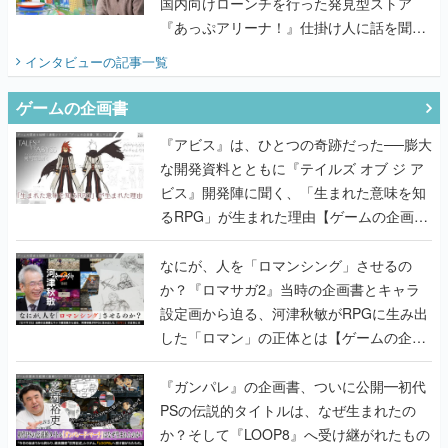
国内向けローンチを行った発見型ストア
『あっぷアリーナ！』仕掛け人に話を聞い
てみた
インタビュー
の記事一覧
ゲームの企画書
『アビス』は、ひとつの奇跡だった──膨大
な開発資料とともに『テイルズ オブ ジ ア
ビス』開発陣に聞く、「生まれた意味を知
るRPG」が生まれた理由【ゲームの企画
書】
なにが、人を「ロマンシング」させるの
か？『ロマサガ2』当時の企画書とキャラ
設定画から迫る、河津秋敏がRPGに生み出
した「ロマン」の正体とは【ゲームの企画
書】
『ガンパレ』の企画書、ついに公開━初代
PSの伝説的タイトルは、なぜ生まれたの
か？そして『LOOP8』へ受け継がれたもの