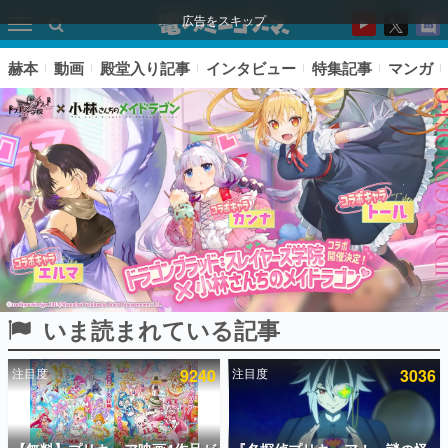
広告をスキップ
赫本
動画
殿堂入り記事
インタビュー
特集記事
マンガ
いま読まれている記事
ピックアップ
注目度
9240
注目度
3036
電ファミのいま読まれている記事ランキング
アプリセール情報