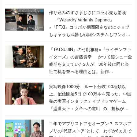
作り込みのすさまじさにコラボ先も驚嘆
──『Wizardry Variants Daphne』
×『FFXI』コラボが期間限定なのにジョブ
もキャラも武器も戦闘システムもワンオフ
で作り込まれた理由を両ディレクターに聞
く
『TATSUJIN』の弓削雅稔×『ライデンファ
イターズ』の齋藤貴幸──かつて縦シュー全
盛期を支えていた2人が、30年後に同じ会
社で机を並べる理由とは。新作
『TATSUJIN EXTREME』で初タッグを組
んだレジェンド2人に訊く開発秘話
実写映像1000分、ルート分岐100種類以
上。配信開始5日で100万本を売った、中国
発の実写インタラクティブドラマゲーム
『盛世天下：女帝への道II』の、規模が違
うこだわりをプロデューサーに聞いた
半年でアプリストアをオープン？ スマホア
プリの“代替ストア”として、わずか6ヵ月で