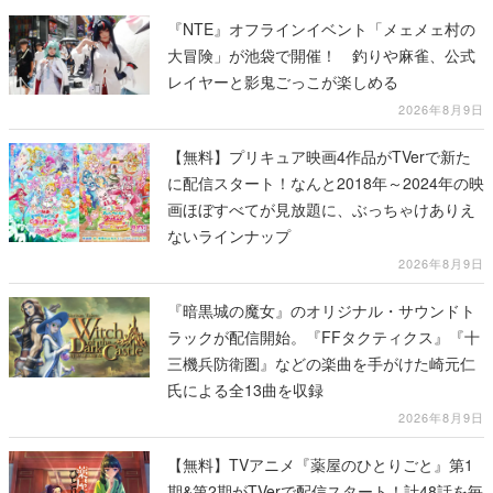
『NTE』オフラインイベント「メェメェ村の
大冒険」が池袋で開催！ 釣りや麻雀、公式
レイヤーと影鬼ごっこが楽しめる
2026年8月9日
【無料】プリキュア映画4作品がTVerで新た
に配信スタート！なんと2018年～2024年の映
画ほぼすべてが見放題に、ぶっちゃけありえ
ないラインナップ
2026年8月9日
『暗黒城の魔女』のオリジナル・サウンドト
ラックが配信開始。『FFタクティクス』『十
三機兵防衛圏』などの楽曲を手がけた崎元仁
氏による全13曲を収録
2026年8月9日
【無料】TVアニメ『薬屋のひとりごと』第1
期&第2期がTVerで配信スタート！計48話を毎