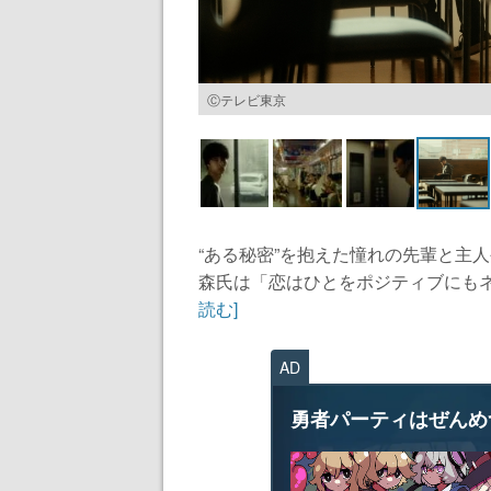
Ⓒテレビ東京
“ある秘密”を抱えた憧れの先輩と主
森氏は「恋はひとをポジティブにもネ
読む]
AD
勇者パーティはぜんめ