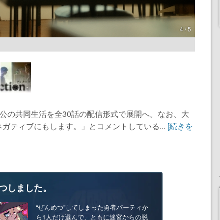
4 / 5
人公の共同生活を全30話の配信形式で展開へ。なお、大
ガティブにもします。」とコメントしている...
[続きを
つしました。
“ぜんめつ”してしまった勇者パーティか
ら1人だけ選んで、ともに迷宮からの脱