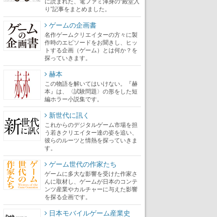
に読まれた、電ファミ渾身の“殿堂入
り”記事をまとめました。
ゲームの企画書
名作ゲームクリエイターの方々に製
作時のエピソードをお聞きし、ヒッ
トする企画（ゲーム）とは何か？を
探っていきます。
赫本
この物語を解いてはいけない。『赫
本』は、〈試験問題〉の形をした短
編ホラー小説集です。
新世代に訊く
これからのデジタルゲーム市場を担
う若きクリエイター達の姿を追い、
彼らのルーツと情熱を探っていきま
す。
ゲーム世代の作家たち
ゲームに多大な影響を受けた作家さ
んに取材し、ゲームが日本のコンテ
ンツ産業やカルチャーに与えた影響
を探る企画です。
日本モバイルゲーム産業史