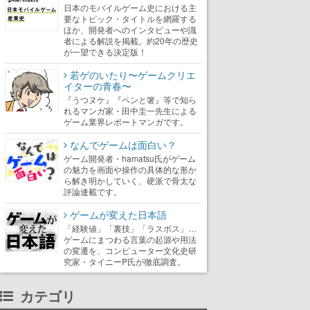
日本のモバイルゲーム史における主
要なトピック・タイトルを網羅する
ほか、開発者へのインタビューや識
者による解説を掲載。約20年の歴史
が一望できる決定版！
若ゲのいたり〜ゲームクリエ
イターの青春〜
『うつヌケ』『ペンと箸』等で知ら
れるマンガ家・田中圭一先生による
ゲーム業界レポートマンガです。
なんでゲームは面白い？
ゲーム開発者・hamatsu氏がゲーム
の魅力を画面や操作の具体的な形か
ら解き明かしていく、硬派で骨太な
評論連載です。
ゲームが変えた日本語
「経験値」「裏技」「ラスボス」…
ゲームにまつわる言葉の起源や用法
の変遷を、コンピューター文化史研
究家・タイニーP氏が徹底調査。
カテゴリ