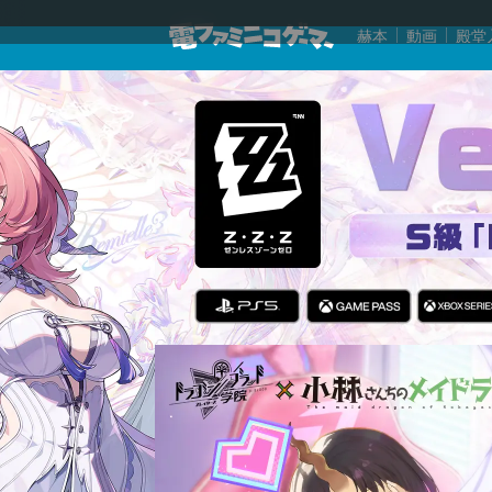
赫本
動画
殿堂