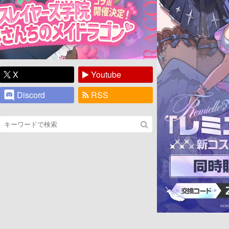
X
Youtube
Discord
RSS