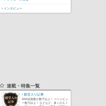
インタビュー
連載・特集一覧
殿堂入り記事
SNS拡散数が数千以上！ ページビュ
ー数万以上！ などなど。多くの人々