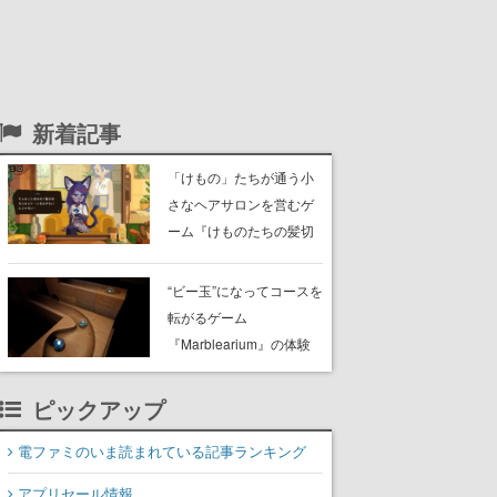
新着記事
「けもの」たちが通う小
さなヘアサロンを営むゲ
ーム『けものたちの髪切
り屋』体験版が配信開
始。悩みを持ったお客様
“ビー玉”になってコースを
と会話を交わし“本当に望
転がるゲーム
んでる髪型”を見つけ出す
『Marblearium』の体験
版がSteamで本日8月7日
より配信。Lo-Fiビートに
ピックアップ
乗って奇妙な空間を探検
電ファミのいま読まれている記事ランキング
アプリセール情報