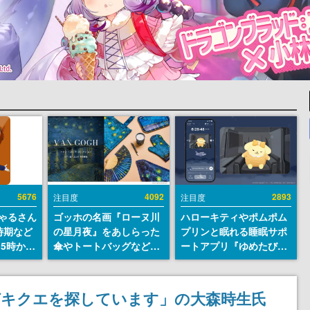
5676
4092
2893
注目度
注目度
ちゃるさん
ゴッホの名画『ローヌ川
ハローキティやポムポム
時期など
の星月夜』をあしらった
プリンと眠れる睡眠サポ
15時から
傘やトートバッグなどが
ートアプリ『ゆめたび』
登場。8月7日21時より2
が配信中。キャラごとの
日間限定で予約販売
ASMRや目覚ましアラー
ムも搭載
ガキクエを探しています」の大森時生氏