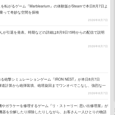
を転がるゲーム『Marblearium』の体験版がSteamで本日8月7日よ
トに乗って奇妙な空間を探検
2026年8月7日
るさんが引退を発表。時期などの詳細は8月9日15時からの配信で説明
2026年8月7日
る砲撃シミュレーションゲーム『IRON NEST』が本日8月7日
。弾道計算から砲弾装填、砲塔旋回までワンオペでこなし、強烈な一
ンある作品
2026年8月7日
機やガラケーを修理するゲーム『リ・ストーリー: 思い出修理屋』が
子機器を分解したり掃除したりしながら、お客さん一人ひとりの物語