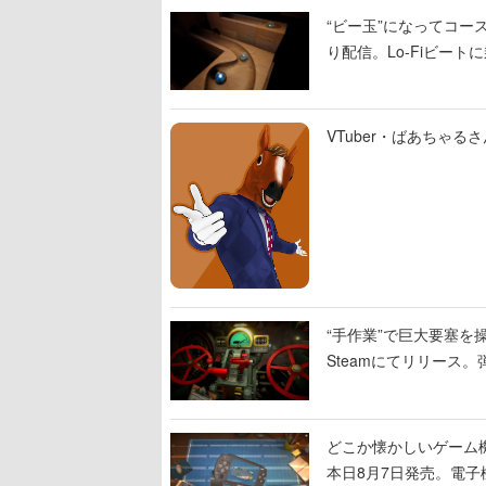
“ビー玉”になってコース
り配信。Lo-Fiビー
VTuber・ばあちゃ
“手作業”で巨大要塞を操
Steamにてリリース
撃をブチかませるロマ
どこか懐かしいゲーム
本日8月7日発売。電