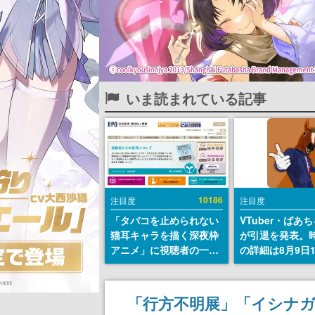
いま読まれている記事
10186
注目度
注目度
「タバコを止められない
VTuber・ばあ
猫耳キャラを描く深夜枠
が引退を発表。
アニメ」に視聴者の一部
の詳細は8月9日
から批判意見。違法薬物
の配信で説明
の使用と思しき描写も含
めて、BPOが議論を交わ
「行方不明展」「イシナ
す