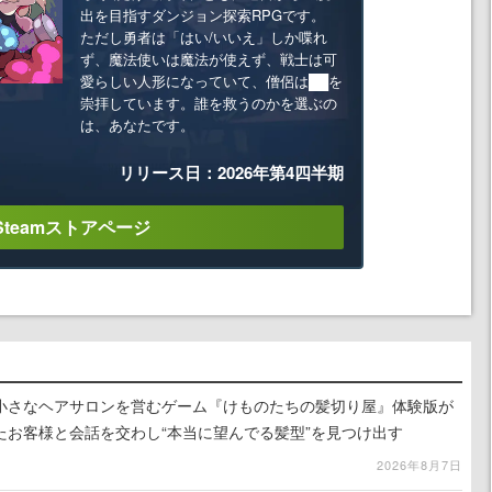
出を目指すダンジョン探索RPGです。
ただし勇者は「はい/いいえ」しか喋れ
ず、魔法使いは魔法が使えず、戦士は可
愛らしい人形になっていて、僧侶は██を
崇拝しています。誰を救うのかを選ぶの
は、あなたです。
リリース日：2026年第4四半期
Steamストアページ
小さなヘアサロンを営むゲーム『けものたちの髪切り屋』体験版が
たお客様と会話を交わし“本当に望んでる髪型”を見つけ出す
2026年8月7日