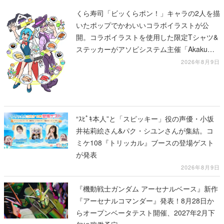
くら寿司「ビッくらポン！」キャラの2人を描
いたポップでかわいいコラボイラストが公
開。コラボイラストを使用した限定Tシャツ&
ステッカーがアソビシステム主催「Akaku
展」にて販売へ
2026年8月9日
“ｽﾋﾟｷ本人”と「スピッキー」役の声優・小坂
井祐莉絵さん&パク・シユンさんが集結。コ
ミケ108『トリッカル』ブースの登場ゲスト
が発表
2026年8月9日
『機動戦士ガンダム アーセナルベース』新作
『アーセナルコマンダー』発表！8月28日か
らオープンベータテスト開催、2027年2月下