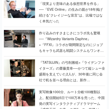
「現実より意味のある仮想世界を作る」
──『EVE Online』の生みの親が18年掲げ
続ける”クレイジーな宣言”は、比喩ではな
く本気だった
作り込みのすさまじさにコラボ先も驚嘆
──『Wizardry Variants Daphne』
×『FFXI』コラボが期間限定なのにジョブ
もキャラも武器も戦闘システムもワンオフ
で作り込まれた理由を両ディレクターに聞
く
『TATSUJIN』の弓削雅稔×『ライデンファ
イターズ』の齋藤貴幸──かつて縦シュー全
盛期を支えていた2人が、30年後に同じ会
社で机を並べる理由とは。新作
『TATSUJIN EXTREME』で初タッグを組
んだレジェンド2人に訊く開発秘話
実写映像1000分、ルート分岐100種類以
上。配信開始5日で100万本を売った、中国
発の実写インタラクティブドラマゲーム