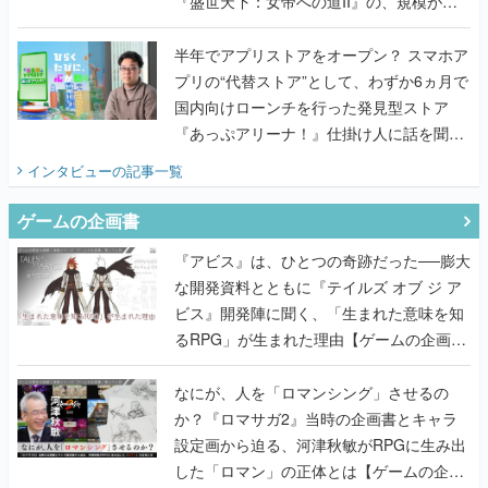
『盛世天下：女帝への道II』の、規模が違
うこだわりをプロデューサーに聞いた
半年でアプリストアをオープン？ スマホア
プリの“代替ストア”として、わずか6ヵ月で
国内向けローンチを行った発見型ストア
『あっぷアリーナ！』仕掛け人に話を聞い
てみた
インタビュー
の記事一覧
ゲームの企画書
『アビス』は、ひとつの奇跡だった──膨大
な開発資料とともに『テイルズ オブ ジ ア
ビス』開発陣に聞く、「生まれた意味を知
るRPG」が生まれた理由【ゲームの企画
書】
なにが、人を「ロマンシング」させるの
か？『ロマサガ2』当時の企画書とキャラ
設定画から迫る、河津秋敏がRPGに生み出
した「ロマン」の正体とは【ゲームの企画