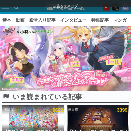
広告をスキップ
赫本
動画
殿堂入り記事
インタビュー
特集記事
マンガ
いま読まれている記事
ピックアップ
注目度
6622
注目度
3399
電ファミのいま読まれている記事ランキング
アプリセール情報