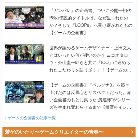
書】
『ガンパレ』の企画書、ついに公開━初代
PSの伝説的タイトルは、なぜ生まれたの
か？そして『LOOP8』へ受け継がれたもの
【ゲームの企画書】
世界が認めるゲームデザイナー・上田文人
とはいったい何が凄いのか？ ヨコオタロ
ウ・外山圭一郎らと共に『ICO』に込めら
れたこだわりを語り尽くす！【ゲームの企
画書】
【ゲームの企画書】『ペルソナ3』を築き
上げたのは反骨心とリスペクトだった。赤
い企画書のもとに集った“愚連隊”がシリー
ズを生まれ変わらせるまで【橋野桂インタ
ビュー】
ゲームの企画書
の記事一覧
若ゲのいたり〜ゲームクリエイターの青春〜