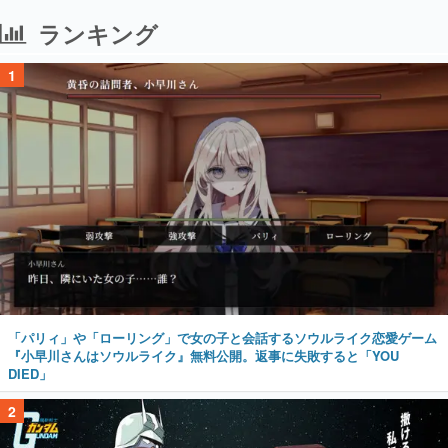
ランキング
1
「パリィ」や「ローリング」で女の子と会話するソウルライク恋愛ゲーム
『小早川さんはソウルライク』無料公開。返事に失敗すると「YOU
DIED」
2