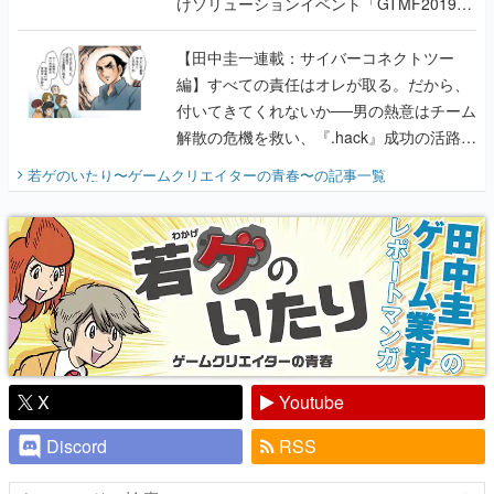
けソリューションイベント「GTMF2019」
に行って、より理解を深めよう【PR】
【田中圭一連載：サイバーコネクトツー
編】すべての責任はオレが取る。だから、
付いてきてくれないか──男の熱意はチーム
解散の危機を救い、『.hack』成功の活路を
開く。業界の快男児・松山 洋に流れる血は
若ゲのいたり〜ゲームクリエイターの青春〜
の記事一覧
『少年ジャンプ』色だった【若ゲのいた
り】
X
Youtube
Discord
RSS