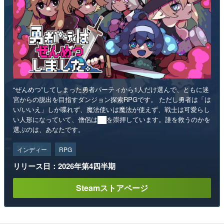
“ぜんめつ”してしまった勇者パーティから1人だけ選んで、ともに迷
宮からの脱出を目指すダンジョン探索RPGです。 ただし勇者は「は
い/いいえ」しか喋れず、魔法使いは魔法が使えず、戦士は可愛らし
い人形になっていて、僧侶は██を崇拝しています。誰を救うのかを
選ぶのは、あなたです。
インディー
RPG
リリース日：2026年第4四半期
Steamストアページ