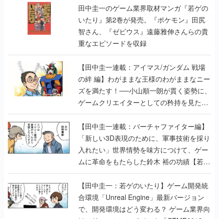
田中圭一のゲーム業界取材マンガ『若ゲの
いたり』第2巻が発売。『ポケモン』田尻
智さん、『ゼビウス』遠藤雅伸さんらの貴
重なエピソードを収録
【田中圭一連載：アイマス/ガンダム 戦場
の絆 編】わがままな王様のわがままなニー
ズを満たす！──小山順一朗が貫く姿勢に、
ゲームクリエイターとしての矜持を見た
【若ゲのいたり最終回】
【田中圭一連載：バーチャファイター編】
「新しい3D表現のために、軍事技術を採り
入れたい」世界情勢を味方につけて、ゲー
ムに革命をもたらした鈴木 裕の功績【若ゲ
のいたり】
【田中圭一：若ゲのいたり】ゲーム開発統
合環境「Unreal Engine」最新バージョン
で、開発環境はどう変わる？ ゲーム業界向