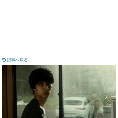
日本のコンテンツ産業やカルチャーに与えた影響を探る企
画です。
日本モバイルゲーム産業史
日本のモバイルゲーム史における主要なトピック・タイト
ルを網羅するほか、開発者へのインタビューや識者による
解説を掲載。約20年の歴史が一望できる決定版！
若ゲのいたり〜ゲームクリエイターの青春〜
『うつヌケ』『ペンと箸』等で知られるマンガ家・田中圭
一先生によるゲーム業界レポートマンガです。
記事へ戻る
なんでゲームは面白い？
ゲーム開発者・hamatsu氏がゲームの魅力を画面や操作の
具体的な形から解き明かしていく、硬派で骨太な評論連載
です。
ゲームが変えた日本語
「経験値」「裏技」「ラスボス」… ゲームにまつわる言葉
の起源や用法の変遷を、コンピューター文化史研究家・タ
イニーP氏が徹底調査。
カテゴリ
特集記事