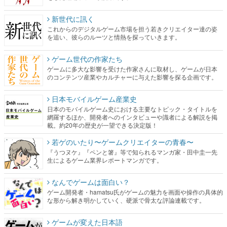
新世代に訊く
これからのデジタルゲーム市場を担う若きクリエイター達の姿
を追い、彼らのルーツと情熱を探っていきます。
ゲーム世代の作家たち
ゲームに多大な影響を受けた作家さんに取材し、ゲームが日本
のコンテンツ産業やカルチャーに与えた影響を探る企画です。
日本モバイルゲーム産業史
日本のモバイルゲーム史における主要なトピック・タイトルを
網羅するほか、開発者へのインタビューや識者による解説を掲
載。約20年の歴史が一望できる決定版！
若ゲのいたり〜ゲームクリエイターの青春〜
『うつヌケ』『ペンと箸』等で知られるマンガ家・田中圭一先
生によるゲーム業界レポートマンガです。
なんでゲームは面白い？
ゲーム開発者・hamatsu氏がゲームの魅力を画面や操作の具体的
な形から解き明かしていく、硬派で骨太な評論連載です。
ゲームが変えた日本語