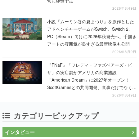
旬に稼働予定
2026年8月9日
小説『ムーミン谷の夏まつり』を原作とした
アドベンチャーゲームがSwitch、Switch 2、
PC（Steam）向けに2026年秋発売へ。手描き
アートの雰囲気が良すぎる最新映像も公開
2026年8月9日
『FNaF』「フレディ・ファズベアーズ・ピ
ザ」の実店舗がアメリカの商業施設
「American Dream」に2027年オープン！
ScottGamesとの共同開発、食事だけでなくス
テージショーや没入型のホラー体験も楽しめ
2026年8月9日
る
カテゴリーピックアップ
インタビュー