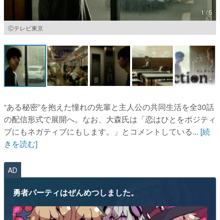
1 / 5
マンガ
Ⓒテレビ東京
女性向け
アプリレビュー
その他
電ファミニコゲーマーとは？
“ある秘密”を抱えた憧れの先輩と主人公の共同生活を全30話
の配信形式で展開へ。なお、大森氏は「恋はひとをポジティ
運営：株式会社マレ
ブにもネガティブにもします。」とコメントしている...
[続
きを読む]
AD
勇者パーティはぜんめつしました。