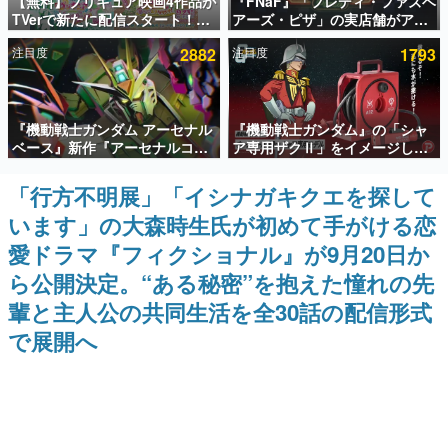
【無料】プリキュア映画4作品が
『FNaF』「フレディ・ファズベ
TVerで新たに配信スタート！な
アーズ・ピザ」の実店舗がアメ
インタビュー
んと2018年～2024年の映画ほぼ
リカの商業施設「American
注目度
2882
注目度
1793
すべてが見放題に、ぶっちゃけ
Dream」に2027年オープン！
連載・特集一覧
ありえないラインナップ
ScottGamesとの共同開発、食
事だけでなくステージショーや
没入型のホラー体験も楽しめる
殿堂入り記事
『機動戦士ガンダム アーセナル
『機動戦士ガンダム』の「シャ
SNS拡散数が数千以上！ ページビュー数万以上！ などな
ど。多くの人々に読まれた、電ファミ渾身の“殿堂入り”記
ベース』新作『アーセナルコマ
ア専用ザクⅡ」をイメージした
事をまとめました。
ンダー』発表！8月28日からオ
散水ホースリールが予約開始。
ープンベータテスト開催、2027
本体にはシャアのパーソナルマ
「行方不明展」「イシナガキクエを探して
ゲームの企画書
年2月下旬に稼働予定
ークやジオン公国軍のエンブレ
名作ゲームクリエイターの方々に製作時のエピソードをお
います」の大森時生氏が初めて手がける恋
ム、型式番号などを配置
聞きし、ヒットする企画（ゲーム）とは何か？を探ってい
きます。
愛ドラマ『フィクショナル』が9月20日か
赫本
ら公開決定。“ある秘密”を抱えた憧れの先
この物語を解いてはいけない。『赫本』は、〈試験問題〉
輩と主人公の共同生活を全30話の配信形式
の形をした短編ホラー小説集です。
で展開へ
新世代に訊く
これからのデジタルゲーム市場を担う若きクリエイター達
の姿を追い、彼らのルーツと情熱を探っていきます。
ゲーム世代の作家たち
ゲームに多大な影響を受けた作家さんに取材し、ゲームが