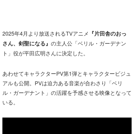
マンガ
女性向け
2025年4月より放送されるTVアニメ
『片田舎のおっ
アプリレビュー
の主人公「ベリル・ガーデナン
さん、剣聖になる』
その他
ト」役が平田広明さんに決定した。
電ファミニコゲーマーとは？
あわせてキャラクターPV第1弾とキャラクタービジュ
運営：株式会社マレ
アルも公開。PVは迫力ある音楽が合わさり「ベリ
ル・ガーデナント」の活躍を予感させる映像となって
いる。