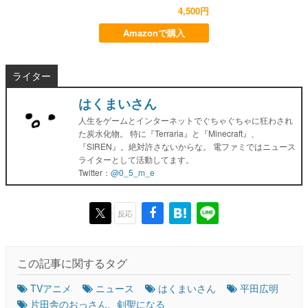
4,500円
Amazonで購入
ライター
はくまいさん
人生をゲームとインターネットでぐちゃぐちゃに狂わされ
た炭水化物。 特に『Terraria』と『Minecraft』、
『SIREN』。絶対許さないからな。 電ファミではニュース
ライターとして活動してます。
Twitter：
@0_5_m_e
反応
この記事に関するタグ
TVアニメ
ニュース
はくまいさん
平田広明
片田舎のおっさん、剣聖になる