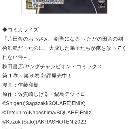
◆コミカライズ
『片田舎のおっさん、剣聖になる ～ただの田舎の剣
術師範だったのに、大成した弟子たちが俺を放ってく
れない件～』
秋田書店/ヤングチャンピオン・コミックス
第 1 巻～第 6 巻 好評発売中！
漫画：乍藤和樹
原作：佐賀崎しげる・鍋島テツヒロ
©Shigeru)Sagazaki/SQUARE)ENIX)
©Tetsuhiro)Nabeshima/SQUARE)ENIX
©Kazuki)Sato)(AKITASHOTEN 2022