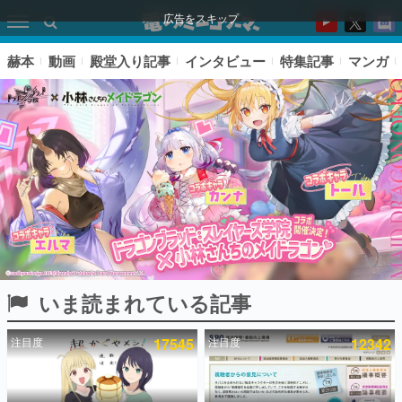
広告をスキップ
赫本
動画
殿堂入り記事
インタビュー
特集記事
マンガ
いま読まれている記事
ピックアップ
注目度
17545
注目度
12342
電ファミのいま読まれている記事ランキング
アプリセール情報