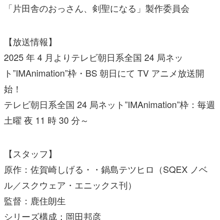
「片田舎のおっさん、剣聖になる」製作委員会
【放送情報】
2025 年 4 月よりテレビ朝日系全国 24 局ネッ
ト”IMAnimation”枠・BS 朝日にて TV アニメ放送開
始！
テレビ朝日系全国 24 局ネット”IMAnimation”枠：毎週
土曜 夜 11 時 30 分～
【スタッフ】
原作：佐賀崎しげる・・鍋島テツヒロ（SQEX ノベ
ル／スクウェア・エニックス刊）
監督：鹿住朗生
シリーズ構成：岡田邦彦