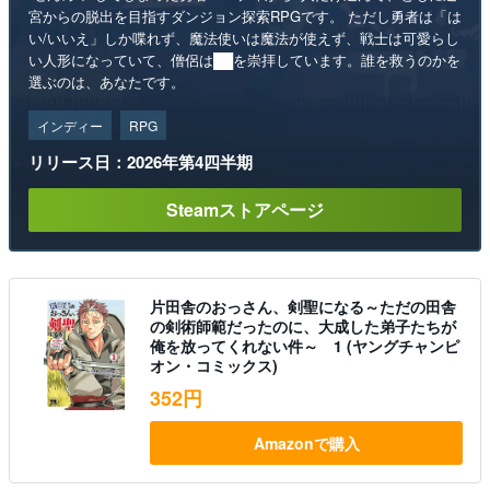
宮からの脱出を目指すダンジョン探索RPGです。 ただし勇者は「は
い/いいえ」しか喋れず、魔法使いは魔法が使えず、戦士は可愛らし
い人形になっていて、僧侶は██を崇拝しています。誰を救うのかを
選ぶのは、あなたです。
インディー
RPG
リリース日：2026年第4四半期
Steamストアページ
片田舎のおっさん、剣聖になる～ただの田舎
の剣術師範だったのに、大成した弟子たちが
俺を放ってくれない件～ 1 (ヤングチャンピ
オン・コミックス)
352円
Amazonで購入