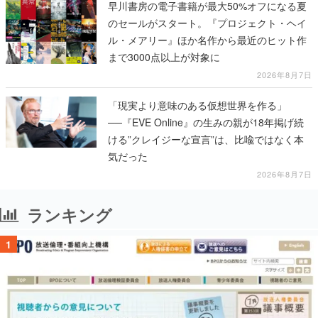
早川書房の電子書籍が最大50%オフになる夏
のセールがスタート。『プロジェクト・ヘイ
ル・メアリー』ほか名作から最近のヒット作
まで3000点以上が対象に
2026年8月7日
「現実より意味のある仮想世界を作る」
──『EVE Online』の生みの親が18年掲げ続
ける”クレイジーな宣言”は、比喩ではなく本
気だった
2026年8月7日
ランキング
1