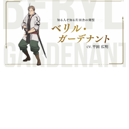
日本のコンテンツ産業やカルチャーに与えた影響を探る企
画です。
日本モバイルゲーム産業史
日本のモバイルゲーム史における主要なトピック・タイト
ルを網羅するほか、開発者へのインタビューや識者による
解説を掲載。約20年の歴史が一望できる決定版！
若ゲのいたり〜ゲームクリエイターの青春〜
『うつヌケ』『ペンと箸』等で知られるマンガ家・田中圭
一先生によるゲーム業界レポートマンガです。
なんでゲームは面白い？
ゲーム開発者・hamatsu氏がゲームの魅力を画面や操作の
具体的な形から解き明かしていく、硬派で骨太な評論連載
です。
ゲームが変えた日本語
「経験値」「裏技」「ラスボス」… ゲームにまつわる言葉
の起源や用法の変遷を、コンピューター文化史研究家・タ
イニーP氏が徹底調査。
カテゴリ
特集記事