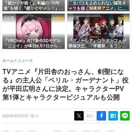
『超かぐや姫！』本編の“10年
「タバコを止められない猫耳キ
後”を描く『超かぐやメシ！』
ャラを描く深夜枠アニメ」に視
インタビュー
Web連載決定。新たなWebマン
聴者の一部から批判意見。違法
注目度
9504
注目度
9009
ガレーベル「ビビビコミック」
薬物の使用と思しき描写も含め
連載・特集一覧
にて特別話が掲載スタート、あ
て、BPOが議論を交わす
のお話には…まだ続きがある！
殿堂入り記事
SNS拡散数が数千以上！ ページビュー数万以上！ などな
『VRChat』向け新作3Dモデル
『グノーシア』コラボカフェが
ど。多くの人々に読まれた、電ファミ渾身の“殿堂入り”記
「ニュイ」が本日8月7日から
開催決定。「学園祭」をコンセ
事をまとめました。
BOOTHにて発売。瞳に光る星
プトに、模擬店やセツやSQ、ラ
や感情豊かな表情が、小悪魔か
キオたちが学祭バンドを楽しむ
ゲームの企画書
ホーム
ニュース
わいい
様子を切り取った新グッズが展
名作ゲームクリエイターの方々に製作時のエピソードをお
聞きし、ヒットする企画（ゲーム）とは何か？を探ってい
開
TVアニメ『片田舎のおっさん、剣聖にな
きます。
る』の主人公「ベリル・ガーデナント」役
赫本
この物語を解いてはいけない。『赫本』は、〈試験問題〉
が平田広明さんに決定。キャラクターPV
の形をした短編ホラー小説集です。
第1弾とキャラクタービジュアルも公開
新世代に訊く
これからのデジタルゲーム市場を担う若きクリエイター達
の姿を追い、彼らのルーツと情熱を探っていきます。
2024年9月27日 18:11
反応
ゲーム世代の作家たち
ゲームに多大な影響を受けた作家さんに取材し、ゲームが