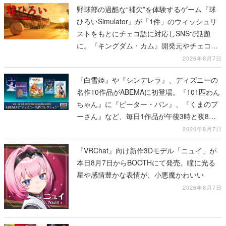
野球部の過酷な“補欠”を体験するゲーム『球
ひろいSimulator』が「1件」のウィッシュリ
ストをもとにチェコ語に対応しSNSで話題
に。『キングダム・カム』開発元やチェコの
プロ野球選手から称賛の声
2026年8月7日
『白雪姫』や『シンデレラ』、ディズニーの
名作10作品がABEMAに初登場。『101匹わん
ちゃん』に『ピーター・パン』、『くまのプ
ーさん』など、毎日1作品が午後3時と夜8時
に2回放送
2026年8月7日
『VRChat』向け新作3Dモデル「ニュイ」が
本日8月7日からBOOTHにて発売。瞳に光る
星や感情豊かな表情が、小悪魔かわいい
2026年8月7日