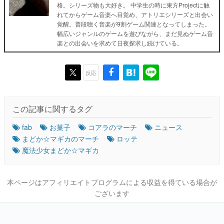
格。シリーズ物も大好き。 中学生の時に東方Projectに触
れてからゲーム音楽へ目覚め、アトリエシリーズと出会い
覚醒。普段聴く音楽が9割ゲーム関連となってしまった。
幅広いジャンルのゲームを遊びながら、まだ見ぬゲーム音
楽との出会いを求めて日夜探求し続けている。
反応
この記事に関するタグ
fab
お菓子
コアラのマーチ
ニュース
まどか☆マギカのマーチ
ロッテ
魔法少女まどか☆マギカ
本ページはアフィリエイトプログラムによる収益を得ている場合が
ございます