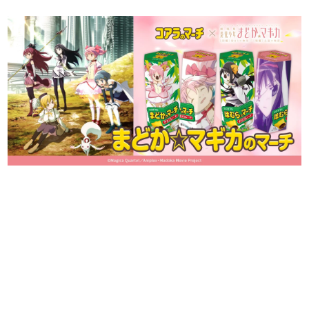
日本のコンテンツ産業やカルチャーに与えた影響を探る企
画です。
日本モバイルゲーム産業史
日本のモバイルゲーム史における主要なトピック・タイト
ルを網羅するほか、開発者へのインタビューや識者による
解説を掲載。約20年の歴史が一望できる決定版！
若ゲのいたり〜ゲームクリエイターの青春〜
『うつヌケ』『ペンと箸』等で知られるマンガ家・田中圭
一先生によるゲーム業界レポートマンガです。
なんでゲームは面白い？
ゲーム開発者・hamatsu氏がゲームの魅力を画面や操作の
具体的な形から解き明かしていく、硬派で骨太な評論連載
です。
ゲームが変えた日本語
「経験値」「裏技」「ラスボス」… ゲームにまつわる言葉
の起源や用法の変遷を、コンピューター文化史研究家・タ
イニーP氏が徹底調査。
カテゴリ
特集記事