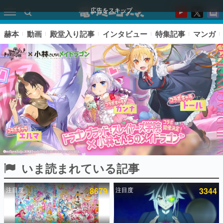
広告をスキップ
赫本
動画
殿堂入り記事
インタビュー
特集記事
マンガ
いま読まれている記事
ピックアップ
注目度
8679
注目度
3344
電ファミのいま読まれている記事ランキング
アプリセール情報