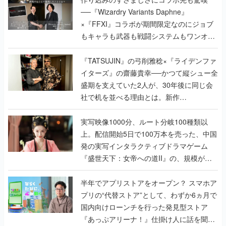
──『Wizardry Variants Daphne』
×『FFXI』コラボが期間限定なのにジョブ
もキャラも武器も戦闘システムもワンオフ
で作り込まれた理由を両ディレクターに聞
く
『TATSUJIN』の弓削雅稔×『ライデンファ
イターズ』の齋藤貴幸──かつて縦シュー全
盛期を支えていた2人が、30年後に同じ会
社で机を並べる理由とは。新作
『TATSUJIN EXTREME』で初タッグを組
んだレジェンド2人に訊く開発秘話
実写映像1000分、ルート分岐100種類以
上。配信開始5日で100万本を売った、中国
発の実写インタラクティブドラマゲーム
『盛世天下：女帝への道II』の、規模が違
うこだわりをプロデューサーに聞いた
半年でアプリストアをオープン？ スマホア
プリの“代替ストア”として、わずか6ヵ月で
国内向けローンチを行った発見型ストア
『あっぷアリーナ！』仕掛け人に話を聞い