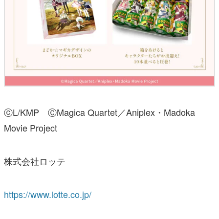
ⓒL/KMP ⒸMagica Quartet／Aniplex・Madoka
Movie Project
株式会社ロッテ
https://www.lotte.co.jp/