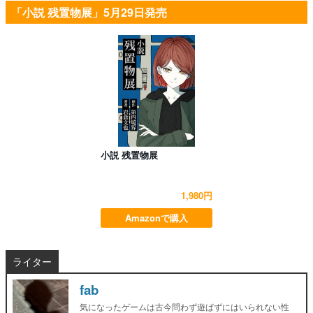
「小説 残置物展」5月29日発売
小説 残置物展
1,980円
Amazonで購入
ライター
fab
気になったゲームは古今問わず遊ばずにはいられない性