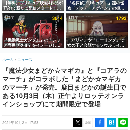
【無料】プリキュア映画4作品が
『名探偵プリキュア！』謎の怪
TVerで新たに配信スタート！な
盗「デッチ・アゲイン」の担当
インタビュー
んと2018年～2024年の映画ほぼ
キャストは天﨑滉平さんと判
注目度
3014
注目度
1793
すべてが見放題に、ぶっちゃけ
明。『Re:ゼロから始める異世
連載・特集一覧
ありえないラインナップ
界生活』オットー役、『ヒプノ
シスマイク』山田三郎役など
殿堂入り記事
SNS拡散数が数千以上！ ページビュー数万以上！ などな
『機動戦士ガンダム』の「シャ
「パリィ」や「ローリング」で
ど。多くの人々に読まれた、電ファミ渾身の“殿堂入り”記
ア専用ザクⅡ」をイメージした
女の子と会話するソウルライク
事をまとめました。
散水ホースリールが予約開始。
恋愛ゲーム『小早川さんはソウ
本体にはシャアのパーソナルマ
ルライク』無料公開。返事に失
ゲームの企画書
ホーム
ニュース
ークやジオン公国軍のエンブレ
敗すると「YOU DIED」
名作ゲームクリエイターの方々に製作時のエピソードをお
聞きし、ヒットする企画（ゲーム）とは何か？を探ってい
ム、型式番号などを配置
『魔法少女まどか☆マギカ』と『コアラの
きます。
マーチ』がコラボした「まどか☆マギカ
赫本
この物語を解いてはいけない。『赫本』は、〈試験問題〉
のマーチ」が発売。鹿目まどかの誕生日で
の形をした短編ホラー小説集です。
ある10月3日（木）正午よりロッテオンラ
インショップにて期間限定で登場
新世代に訊く
これからのデジタルゲーム市場を担う若きクリエイター達
の姿を追い、彼らのルーツと情熱を探っていきます。
2024年10月2日 17:53
反応
ゲーム世代の作家たち
ゲームに多大な影響を受けた作家さんに取材し、ゲームが