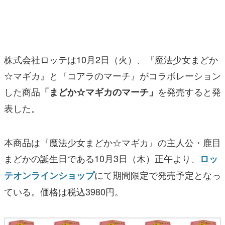
マンガ
女性向け
アプリレビュー
株式会社ロッテは10月2日（火）、『魔法少女まどか
☆マギカ』と『コアラのマーチ』がコラボレーション
その他
した商品
を発売すると発
「まどか☆マギカのマーチ」
電ファミニコゲーマーとは？
表した。
運営：株式会社マレ
本商品は『魔法少女まどか☆マギカ』の主人公・鹿目
まどかの誕生日である10月3日（木）正午より、
ロッ
にて期間限定で発売予定となっ
テオンラインショップ
ている。価格は税込3980円。