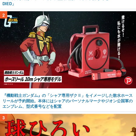
DIED」
2
『機動戦士ガンダム』の「シャア専用ザクⅡ」をイメージした散水ホース
リールが予約開始。本体にはシャアのパーソナルマークやジオン公国軍の
エンブレム、型式番号などを配置
3