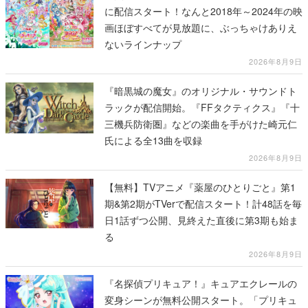
に配信スタート！なんと2018年～2024年の映
画ほぼすべてが見放題に、ぶっちゃけありえ
ないラインナップ
2026年8月9日
『暗黒城の魔女』のオリジナル・サウンドト
ラックが配信開始。『FFタクティクス』『十
三機兵防衛圏』などの楽曲を手がけた崎元仁
氏による全13曲を収録
2026年8月9日
【無料】TVアニメ『薬屋のひとりごと』第1
期&第2期がTVerで配信スタート！計48話を毎
日1話ずつ公開、見終えた直後に第3期も始ま
る
2026年8月9日
『名探偵プリキュア！』キュアエクレールの
変身シーンが無料公開スタート。「プリキュ