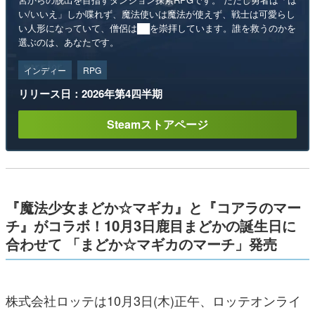
い/いいえ」しか喋れず、魔法使いは魔法が使えず、戦士は可愛らし
い人形になっていて、僧侶は██を崇拝しています。誰を救うのかを
選ぶのは、あなたです。
インディー
RPG
リリース日：2026年第4四半期
Steamストアページ
『魔法少女まどか☆マギカ』と『コアラのマー
チ』がコラボ！10月3日鹿目まどかの誕生日に
合わせて 「まどか☆マギカのマーチ」発売
株式会社ロッテは10月3日(木)正午、ロッテオンライ