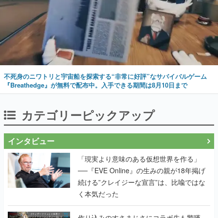
不死身のニワトリと宇宙船を探索する“非常に好評”なサバイバルゲーム
『Breathedge』が無料で配布中。入手できる期間は8月10日まで
カテゴリーピックアップ
インタビュー
「現実より意味のある仮想世界を作る」
──『EVE Online』の生みの親が18年掲げ
続ける”クレイジーな宣言”は、比喩ではな
く本気だった
作り込みのすさまじさにコラボ先も驚嘆