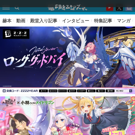
広告をスキップ
赫本
動画
殿堂入り記事
インタビュー
特集記事
マンガ
ピックアップ
電ファミのいま読まれている記事ランキング
アプリセール情報