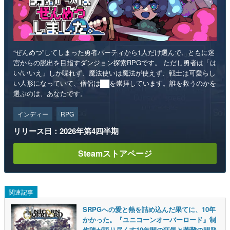
“ぜんめつ”してしまった勇者パーティから1人だけ選んで、ともに迷
宮からの脱出を目指すダンジョン探索RPGです。 ただし勇者は「は
い/いいえ」しか喋れず、魔法使いは魔法が使えず、戦士は可愛らし
い人形になっていて、僧侶は██を崇拝しています。誰を救うのかを
選ぶのは、あなたです。
インディー
RPG
リリース日：2026年第4四半期
Steamストアページ
関連記事
SRPGへの愛と熱を詰め込んだ果てに、10年
かかった。『ユニコーンオーバーロード』制
作陣が語り尽くす10年間の狂気と苦難の開発