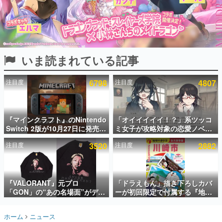
インタビュー
連載・特集一覧
殿堂入り記事
いま読まれている記事
SNS拡散数が数千以上！ ページビュー数万以上！ などな
ど。多くの人々に読まれた、電ファミ渾身の“殿堂入り”記
事をまとめました。
注目度
6798
注目度
4807
ゲームの企画書
名作ゲームクリエイターの方々に製作時のエピソードをお
聞きし、ヒットする企画（ゲーム）とは何か？を探ってい
『マインクラフト』のNintendo
「オイイイイイ！？」系ツッコ
きます。
Switch 2版が10月27日に発売決
ミ女子が攻略対象の恋愛ノベル
赫本
定。描画設定はデフォルトで
ゲーム『美術部カノジョ』
この物語を解いてはいけない。『赫本』は、〈試験問題〉
注目度
3520
注目度
2882
「バイブラントビジュアルズ」
Steamストアページが公開。
の形をした短編ホラー小説集です。
となり、より豊かなグラフィッ
「お前らーそろそろ自重しろ
ク表現に
ー？＾＾」暗黒微笑の夢女子
や、萌え声不思議ちゃん女子と
新世代に訊く
青春を謳歌
『VALORANT』元プロ
「ドラえもん」描き下ろしカバ
これからのデジタルゲーム市場を担う若きクリエイター達
の姿を追い、彼らのルーツと情熱を探っていきます。
「GON」の“あの名場面”がデザ
ーが初回限定で付属する『地球
インされた新作グッズが本日8月
の歩き方 川崎市』が8月6日に発
5日より期間限定で発売。Tシャ
売。全400ページの大ボリュー
ゲーム世代の作家たち
ホーム
ニュース
ツやコインケース、アクキーな
ム
ゲームに多大な影響を受けた作家さんに取材し、ゲームが