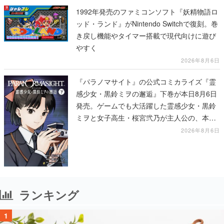
1992年発売のファミコンソフト『妖精物語ロ
ッド・ランド』がNintendo Switchで復刻。巻
き戻し機能やタイマー搭載で現代向けに遊び
やすく
2026年8月6日
『パラノマサイト』の公式コミカライズ『霊
感少女・黒鈴ミヲの邂逅』下巻が本日8月6日
発売。ゲームでも大活躍した霊感少女・黒鈴
ミヲと女子高生・桜宮弐乃が主人公の、本編
より少し後の物語
2026年8月6日
ランキング
1