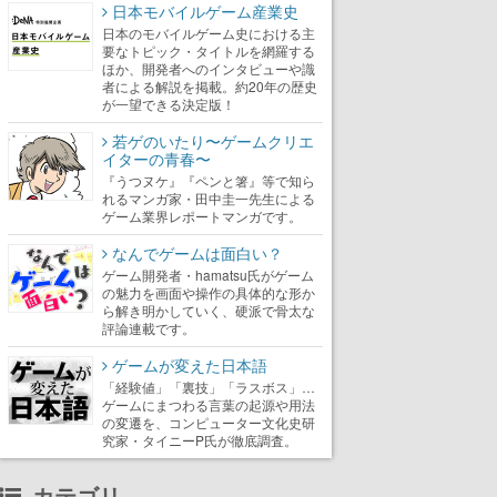
日本モバイルゲーム産業史
日本のモバイルゲーム史における主
要なトピック・タイトルを網羅する
ほか、開発者へのインタビューや識
者による解説を掲載。約20年の歴史
が一望できる決定版！
若ゲのいたり〜ゲームクリエ
イターの青春〜
『うつヌケ』『ペンと箸』等で知ら
れるマンガ家・田中圭一先生による
ゲーム業界レポートマンガです。
なんでゲームは面白い？
ゲーム開発者・hamatsu氏がゲーム
の魅力を画面や操作の具体的な形か
ら解き明かしていく、硬派で骨太な
評論連載です。
ゲームが変えた日本語
「経験値」「裏技」「ラスボス」…
ゲームにまつわる言葉の起源や用法
の変遷を、コンピューター文化史研
究家・タイニーP氏が徹底調査。
カテゴリ