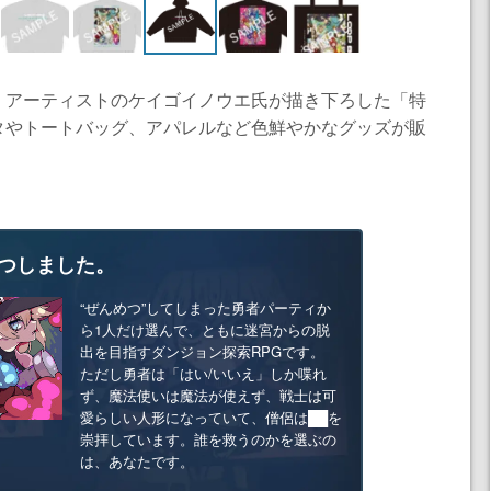
、アーティストのケイゴイノウエ氏が描き下ろした「特
タやトートバッグ、アパレルなど色鮮やかなグッズが販
つしました。
“ぜんめつ”してしまった勇者パーティか
ら1人だけ選んで、ともに迷宮からの脱
出を目指すダンジョン探索RPGです。
ただし勇者は「はい/いいえ」しか喋れ
ず、魔法使いは魔法が使えず、戦士は可
愛らしい人形になっていて、僧侶は██を
崇拝しています。誰を救うのかを選ぶの
は、あなたです。