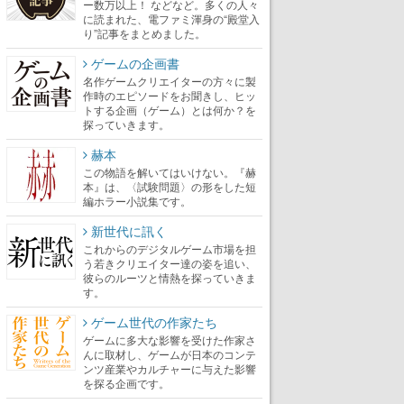
ー数万以上！ などなど。多くの人々
に読まれた、電ファミ渾身の“殿堂入
り”記事をまとめました。
ゲームの企画書
名作ゲームクリエイターの方々に製
作時のエピソードをお聞きし、ヒッ
トする企画（ゲーム）とは何か？を
探っていきます。
赫本
この物語を解いてはいけない。『赫
本』は、〈試験問題〉の形をした短
編ホラー小説集です。
新世代に訊く
これからのデジタルゲーム市場を担
う若きクリエイター達の姿を追い、
彼らのルーツと情熱を探っていきま
す。
ゲーム世代の作家たち
ゲームに多大な影響を受けた作家さ
んに取材し、ゲームが日本のコンテ
ンツ産業やカルチャーに与えた影響
を探る企画です。