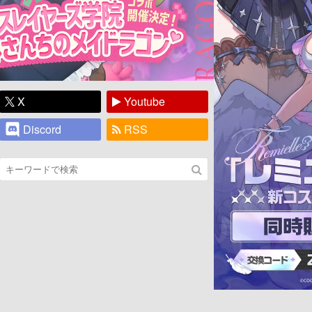
X
Youtube
Discord
RSS