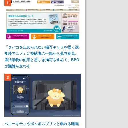
1
「タバコを止められない猫耳キャラを描く深
夜枠アニメ」に視聴者の一部から批判意見。
違法薬物の使用と思しき描写も含めて、BPO
が議論を交わす
2
ハローキティやポムポムプリンと眠れる睡眠