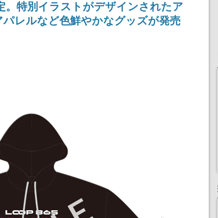
決定。特別イラストがデザインされたア
！
ディレクターの浜口直樹
氏が登壇する予定
アパレルなど色鮮やかなグッズが発売