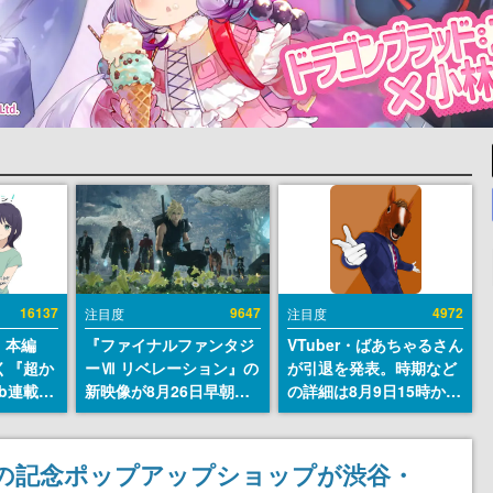
16137
9647
4972
注目度
注目度
』本編
『ファイナルファンタジ
VTuber・ばあちゃるさん
描く『超か
ーⅦ リベレーション』の
が引退を発表。時期など
b連載決
新映像が8月26日早朝に
の詳細は8月9日15時から
マンガレ
公開へ。『FF7』リメイ
の配信で説明
コミッ
クシリーズの完結編、
が掲載ス
「gamescom」のオープ
の記念ポップアップショップが渋谷・
話には…
ニングナイトライブにて