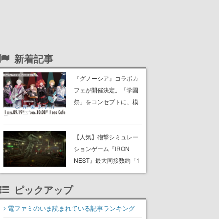
新着記事
『グノーシア』コラボカ
フェが開催決定。「学園
祭」をコンセプトに、模
擬店やセツやSQ、ラキオ
たちが学祭バンドを楽し
む様子を切り取った新グ
【人気】砲撃シミュレー
ッズが展開
ションゲーム『IRON
NEST』最大同接数約「1
万2000人」を超える盛
況。Steamレビューも約
ピックアップ
1200件・99％好評で“圧
倒的に好評”
電ファミのいま読まれている記事ランキング