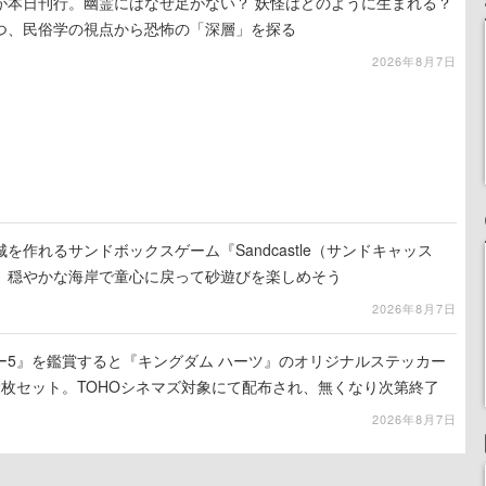
が本日刊行。幽霊にはなぜ足がない？ 妖怪はどのように生まれる？
つ、民俗学の視点から恐怖の「深層」を探る
2026年8月7日
を作れるサンドボックスゲーム『Sandcastle（サンドキャッス
。穏やかな海岸で童心に戻って砂遊びを楽しめそう
2026年8月7日
ー5』を鑑賞すると『キングダム ハーツ』のオリジナルステッカー
2枚セット。TOHOシネマズ対象にて配布され、無くなり次第終了
2026年8月7日