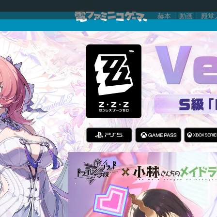
赫本
動画
殿堂