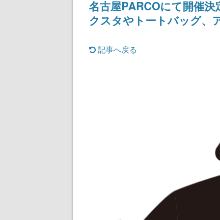
名古屋PARCOにて開催
まだ続きがある
クスタやトートバッグ、
記事へ戻る