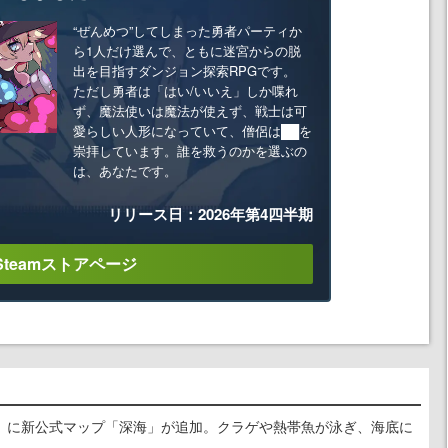
“ぜんめつ”してしまった勇者パーティか
ら1人だけ選んで、ともに迷宮からの脱
出を目指すダンジョン探索RPGです。
ただし勇者は「はい/いいえ」しか喋れ
ず、魔法使いは魔法が使えず、戦士は可
愛らしい人形になっていて、僧侶は██を
崇拝しています。誰を救うのかを選ぶの
は、あなたです。
リリース日：2026年第4四半期
Steamストアページ
』に新公式マップ「深海」が追加。クラゲや熱帯魚が泳ぎ、海底に