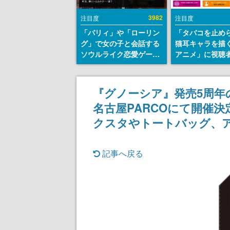
3982
注目度
注目度
「パリィ」や「ローリン
「タバコを止め
グ」で女の子と会話する
猫耳キャラを描
ソウルライク恋愛ゲーム
アニメ」に視聴
『小早川さんはソウルラ
から批判意見。
イク』無料公開。返事に
の使用と思しき
失敗すると「YOU
めて、BPOが議
『グノーシア』発売5周年
DIED」
す
名古屋PARCOにて開催
クスタやトートバッグ、
記事へ戻る