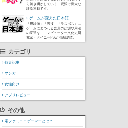
ら解き明かしていく、硬派で骨太な
評論連載です。
ゲームが変えた日本語
「経験値」「裏技」「ラスボス」…
ゲームにまつわる言葉の起源や用法
の変遷を、コンピューター文化史研
究家・タイニーP氏が徹底調査。
カテゴリ
特集記事
マンガ
女性向け
アプリレビュー
その他
電ファミニコゲーマーとは？