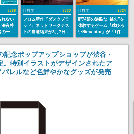
3388
3333
2024
注目度
注目度
られない
フロム新作『ダスクブラ
野球部の過酷な“補欠”を
く深夜枠
ッド』ネットワークテス
体験するゲーム『球ひろ
者の一部
トの当選結果が8月7日22
いSimulator』が「1件」
違法薬物
時に発表。応募サイトの
のウィッシュリストをも
描写も含
マイページから確認可
とにチェコ語に対応し
論を交わ
能、テスト実施は8月21
SNSで話題に。『キング
の記念ポップアップショップが渋谷・
日～24日
ダム・カム』開発元やチ
決定。特別イラストがデザインされたア
ェコのプロ野球選手から
称賛の声
アパレルなど色鮮やかなグッズが発売