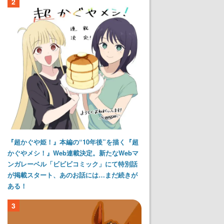
2
『超かぐや姫！』本編の“10年後”を描く『超
かぐやメシ！』Web連載決定。新たなWebマ
ンガレーベル「ビビビコミック」にて特別話
が掲載スタート、あのお話には…まだ続きが
ある！
3