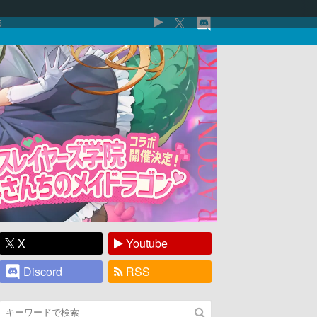
5
X
Youtube
Discord
RSS