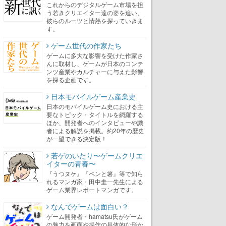
これからのデジタルゲーム市場を担
う若きクリエイター達の姿を追い、
彼らのルーツと情熱を探っていきま
す。
ゲーム世代の作家たち
ゲームに多大な影響を受けた作家さ
んに取材し、ゲームが日本のコンテ
ンツ産業やカルチャーに与えた影響
を探る企画です。
日本モバイルゲーム産業史
日本のモバイルゲーム史における主
要なトピック・タイトルを網羅する
ほか、開発者へのインタビューや識
者による解説を掲載。約20年の歴史
が一望できる決定版！
若ゲのいたり〜ゲームクリエ
イターの青春〜
『うつヌケ』『ペンと箸』等で知ら
れるマンガ家・田中圭一先生による
ゲーム業界レポートマンガです。
なんでゲームは面白い？
ゲーム開発者・hamatsu氏がゲーム
の魅力を画面や操作の具体的な形か