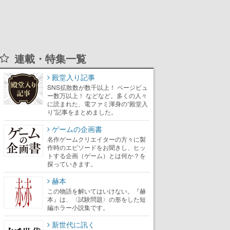
連載・特集一覧
殿堂入り記事
SNS拡散数が数千以上！ ページビュ
ー数万以上！ などなど。多くの人々
に読まれた、電ファミ渾身の“殿堂入
り”記事をまとめました。
ゲームの企画書
名作ゲームクリエイターの方々に製
作時のエピソードをお聞きし、ヒッ
トする企画（ゲーム）とは何か？を
探っていきます。
赫本
この物語を解いてはいけない。『赫
本』は、〈試験問題〉の形をした短
編ホラー小説集です。
新世代に訊く