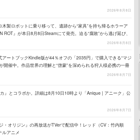
2026年8月8日
ロ木製ロボットに乗り移って、遺跡から“家具”を持ち帰るホラーア
N ROT』が本日8月8日Steamにて発売。迫る“腐敗”から逃げ延び、
を再建
2026年8月8日
ートブックKindle版が44％オフの「2035円」で購入できる“マジ
が開催中。作品世界の理解と“啓蒙”を深められる狩人様必携の一冊
2026年8月7日
カ』とコラボか。詳細は8月10日10時より「Anique | アニーク」公
2026年8月7日
ジ・オリジン』の再放送がTVerで配信中！レッド（CV：竹内順
ナルアニメ