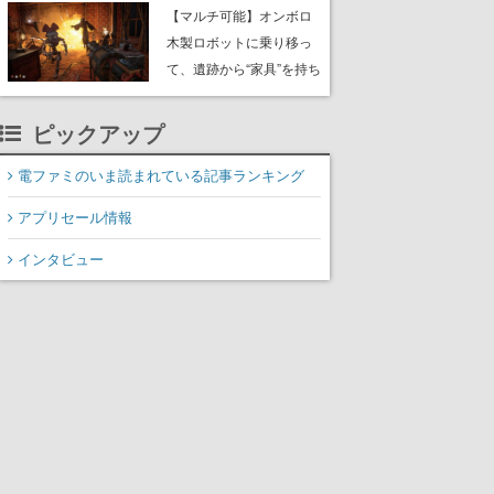
や大きな貝も
【マルチ可能】オンボロ
木製ロボットに乗り移っ
て、遺跡から“家具”を持ち
帰るホラーアクションゲ
ーム『GRAIN ROT』が本
ピックアップ
日8月8日Steamにて発
売。迫る“腐敗”から逃げ延
電ファミのいま読まれている記事ランキング
び、持ち帰った家具で基
アプリセール情報
地を再建
インタビュー