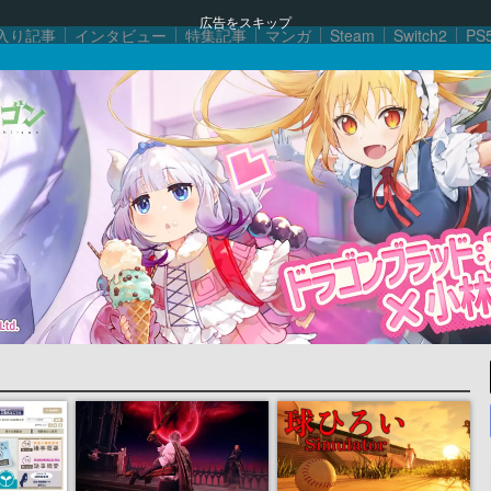
広告をスキップ
入り記事
インタビュー
特集記事
マンガ
Steam
Switch2
PS