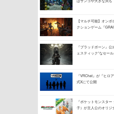
はサンゴや大きな貝も
【マルチ可能】オンボ
クションゲーム『GRAI
持ち帰った家具で基地
『ブラッドボーン』公式ア
ェスティック”なセール
『VRChat』が『ヒロア
式Xにて公開
『ポケットモンスター 
子）が主人公のオリジ