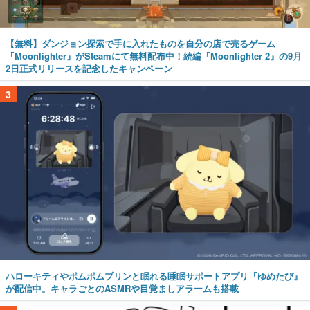
【無料】ダンジョン探索で手に入れたものを自分の店で売るゲーム
『Moonlighter』がSteamにて無料配布中！続編『Moonlighter 2』の9月
2日正式リリースを記念したキャンペーン
3
ハローキティやポムポムプリンと眠れる睡眠サポートアプリ『ゆめたび』
が配信中。キャラごとのASMRや目覚ましアラームも搭載