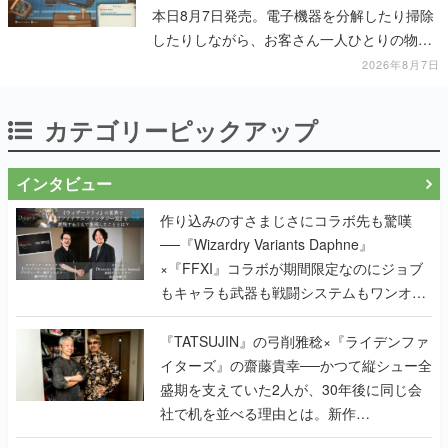
本日8月7日発売。電子機器を分解したり掃除
したりしながら、お客さん一人ひとりの物語
に耳を傾ける
2026年8月7日
カテゴリーピックアップ
インタビュー
作り込みのすさまじさにコラボ先も驚嘆
──『Wizardry Variants Daphne』
×『FFXI』コラボが期間限定なのにジョブ
もキャラも武器も戦闘システムもワンオフ
で作り込まれた理由を両ディレクターに聞
く
『TATSUJIN』の弓削雅稔×『ライデンファ
イターズ』の齋藤貴幸──かつて縦シュー全
盛期を支えていた2人が、30年後に同じ会
社で机を並べる理由とは。新作
『TATSUJIN EXTREME』で初タッグを組