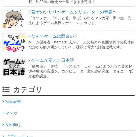
載。約20年の歴史が一望できる決定版！
若ゲのいたり〜ゲームクリエイターの青春〜
『うつヌケ』『ペンと箸』等で知られるマンガ家・田中圭一先
生によるゲーム業界レポートマンガです。
なんでゲームは面白い？
ゲーム開発者・hamatsu氏がゲームの魅力を画面や操作の具体的
な形から解き明かしていく、硬派で骨太な評論連載です。
ゲームが変えた日本語
「経験値」「裏技」「ラスボス」… ゲームにまつわる言葉の起
源や用法の変遷を、コンピューター文化史研究家・タイニーP氏
が徹底調査。
カテゴリ
特集記事
マンガ
女性向け
アプリレビュー