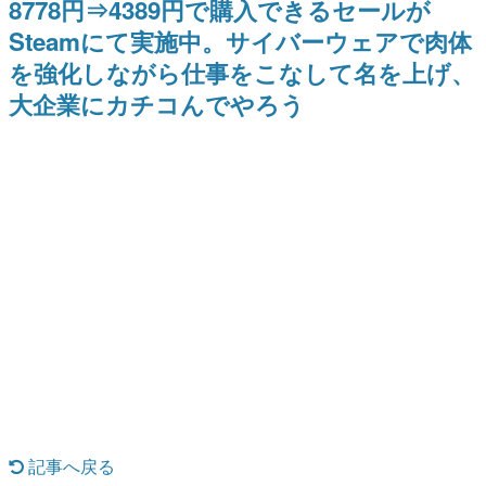
8778円⇒4389円で購入できるセールが
9年ぶりとなる日本公演を記念し
日本のコンテンツ産業やカルチャーに与えた影響を探る企
て
Steamにて実施中。サイバーウェアで肉体
画です。
を強化しながら仕事をこなして名を上げ、
日本モバイルゲーム産業史
日本のモバイルゲーム史における主要なトピック・タイト
大企業にカチコんでやろう
ルを網羅するほか、開発者へのインタビューや識者による
解説を掲載。約20年の歴史が一望できる決定版！
若ゲのいたり〜ゲームクリエイターの青春〜
『うつヌケ』『ペンと箸』等で知られるマンガ家・田中圭
一先生によるゲーム業界レポートマンガです。
なんでゲームは面白い？
ゲーム開発者・hamatsu氏がゲームの魅力を画面や操作の
具体的な形から解き明かしていく、硬派で骨太な評論連載
です。
ゲームが変えた日本語
「経験値」「裏技」「ラスボス」… ゲームにまつわる言葉
の起源や用法の変遷を、コンピューター文化史研究家・タ
イニーP氏が徹底調査。
カテゴリ
記事へ戻る
特集記事