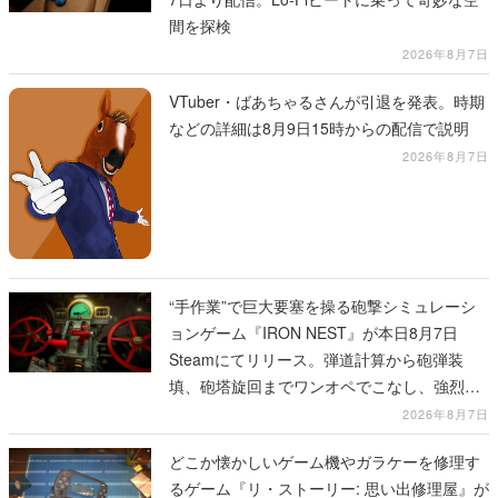
間を探検
2026年8月7日
VTuber・ばあちゃるさんが引退を発表。時期
などの詳細は8月9日15時からの配信で説明
2026年8月7日
“手作業”で巨大要塞を操る砲撃シミュレーシ
ョンゲーム『IRON NEST』が本日8月7日
Steamにてリリース。弾道計算から砲弾装
填、砲塔旋回までワンオペでこなし、強烈な
一撃をブチかませるロマンある作品
2026年8月7日
どこか懐かしいゲーム機やガラケーを修理す
るゲーム『リ・ストーリー: 思い出修理屋』が