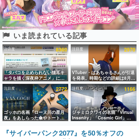
インタビュー
連載・特集一覧
いま読まれている記事
殿堂入り記事
SNS拡散数が数千以上！ ページビュー数万以上！ などな
ど。多くの人々に読まれた、電ファミ渾身の“殿堂入り”記
注目度
8360
注目度
2970
事をまとめました。
ゲームの企画書
名作ゲームクリエイターの方々に製作時のエピソードをお
聞きし、ヒットする企画（ゲーム）とは何か？を探ってい
「タバコを止められない猫耳キ
VTuber・ばあちゃるさんが引退
きます。
ャラを描く深夜枠アニメ」に視
を発表。時期などの詳細は8月9
聴者の一部から批判意見。違法
日15時からの配信で説明
赫本
注目度
2772
注目度
1166
薬物の使用と思しき描写も含め
この物語を解いてはいけない。『赫本』は、〈試験問題〉
て、BPOが議論を交わす
の形をした短編ホラー小説集です。
新世代に訊く
ゴッホの名画『ローヌ川の星月
ジャミロクワイの名曲「Virtual
これからのデジタルゲーム市場を担う若きクリエイター達
夜』をあしらった傘やトートバ
Insanity」「Cosmic Girl」
の姿を追い、彼らのルーツと情熱を探っていきます。
ッグなどが登場。8月7日21時よ
「Canned Heat」公式日本語字
り2日間限定で予約販売
幕付きMVがいきなり公開！
『サイバーパンク2077』を50％オフの
ゲーム世代の作家たち
「SUMMER SONIC 2026」での
ゲームに多大な影響を受けた作家さんに取材し、ゲームが