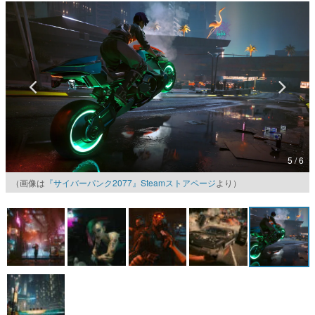
マンガ
女性向け
アプリレビュー
その他
電ファミニコゲーマーとは？
5 / 6
運営：株式会社マレ
（画像は
『サイバーパンク2077』Steamストアページ
より）