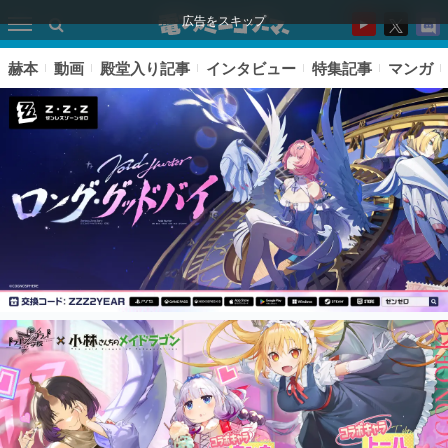
広告をスキップ
赫本
動画
殿堂入り記事
インタビュー
特集記事
マンガ
ピックアップ
電ファミのいま読まれている記事ランキング
アプリセール情報