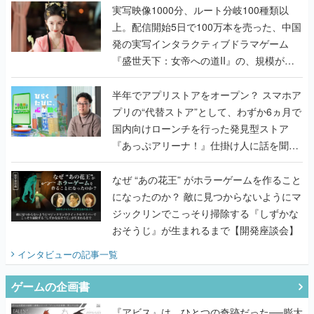
んだレジェンド2人に訊く開発秘話
実写映像1000分、ルート分岐100種類以
上。配信開始5日で100万本を売った、中国
発の実写インタラクティブドラマゲーム
『盛世天下：女帝への道II』の、規模が違
うこだわりをプロデューサーに聞いた
半年でアプリストアをオープン？ スマホア
プリの“代替ストア”として、わずか6ヵ月で
国内向けローンチを行った発見型ストア
『あっぷアリーナ！』仕掛け人に話を聞い
てみた
なぜ “あの花王” がホラーゲームを作ること
になったのか？ 敵に見つからないようにマ
ジックリンでこっそり掃除する『しずかな
おそうじ』が生まれるまで【開発座談会】
インタビュー
の記事一覧
ゲームの企画書
『アビス』は、ひとつの奇跡だった──膨大