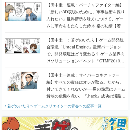
【田中圭一連載：バーチャファイター編】
「新しい3D表現のために、軍事技術を採り
入れたい」世界情勢を味方につけて、ゲー
ムに革命をもたらした鈴木 裕の功績【若ゲ
のいたり】
【田中圭一：若ゲのいたり】ゲーム開発統
合環境「Unreal Engine」最新バージョン
で、開発環境はどう変わる？ ゲーム業界向
けソリューションイベント「GTMF2019」
に行って、より理解を深めよう【PR】
【田中圭一連載：サイバーコネクトツー
編】すべての責任はオレが取る。だから、
付いてきてくれないか──男の熱意はチーム
解散の危機を救い、『.hack』成功の活路を
開く。業界の快男児・松山 洋に流れる血は
若ゲのいたり〜ゲームクリエイターの青春〜
の記事一覧
『少年ジャンプ』色だった【若ゲのいた
り】