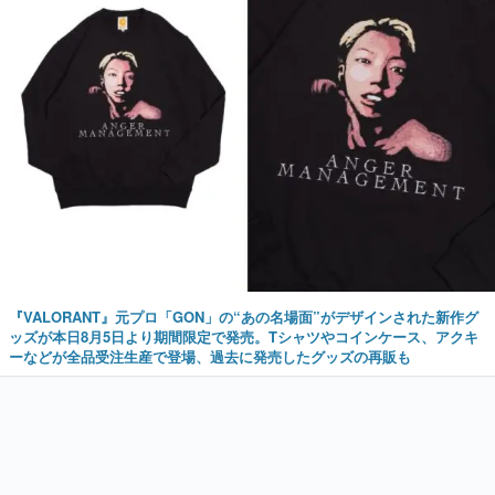
『VALORANT』元プロ「GON」の“あの名場面”がデザインされた新作グ
ッズが本日8月5日より期間限定で発売。Tシャツやコインケース、アクキ
ーなどが全品受注生産で登場、過去に発売したグッズの再販も