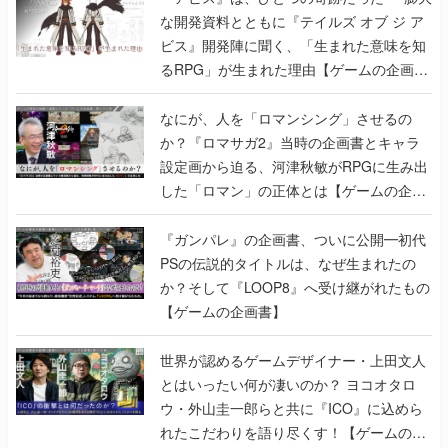
な開発資料とともに『テイルズ オブ ジ ア
ビス』開発陣に聞く、「生まれた意味を知
るRPG」が生まれた理由【ゲームの企画
書】
なにが、人を「ロマンシング」させるの
か？『ロマサガ2』当時の企画書とキャラ
設定画から迫る、河津秋敏がRPGに生み出
した「ロマン」の正体とは【ゲームの企画
書】
『ガンパレ』の企画書、ついに公開━初代
PSの伝説的タイトルは、なぜ生まれたの
か？そして『LOOP8』へ受け継がれたもの
【ゲームの企画書】
世界が認めるゲームデザイナー・上田文人
とはいったい何が凄いのか？ ヨコオタロ
ウ・外山圭一郎らと共に『ICO』に込めら
れたこだわりを語り尽くす！【ゲームの企