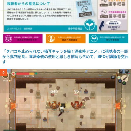
「タバコを止められない猫耳キャラを描く深夜枠アニメ」に視聴者の一部
から批判意見。違法薬物の使用と思しき描写も含めて、BPOが議論を交わ
す
2