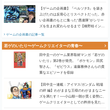
画書】
【ゲームの企画書】『ペルソナ3』を築き
上げたのは反骨心とリスペクトだった。赤
い企画書のもとに集った“愚連隊”がシリー
ズを生まれ変わらせるまで【橋野桂インタ
ビュー】
ゲームの企画書
の記事一覧
若ゲのいたり〜ゲームクリエイターの青春〜
田中圭一のゲーム業界取材マンガ『若ゲの
いたり』第2巻が発売。『ポケモン』田尻
智さん、『ゼビウス』遠藤雅伸さんらの貴
重なエピソードを収録
【田中圭一連載：アイマス/ガンダム 戦場
の絆 編】わがままな王様のわがままなニー
ズを満たす！──小山順一朗が貫く姿勢に、
ゲームクリエイターとしての矜持を見た
【若ゲのいたり最終回】