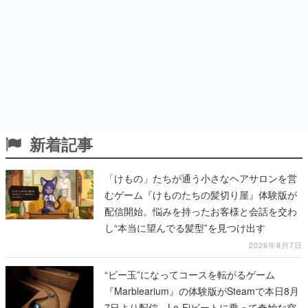
新着記事
「けもの」たちが通う小さなヘアサロンを営
むゲーム『けものたちの髪切り屋』体験版が
配信開始。悩みを持ったお客様と会話を交わ
し“本当に望んでる髪型”を見つけ出す
2026年8月7日
“ビー玉”になってコースを転がるゲーム
『Marblearium』の体験版がSteamで本日8月
7日より配信。Lo-Fiビートに乗って奇妙な空