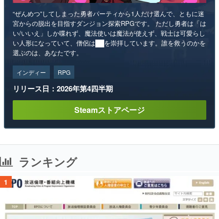
“ぜんめつ”してしまった勇者パーティから1人だけ選んで、ともに迷
宮からの脱出を目指すダンジョン探索RPGです。 ただし勇者は「は
い/いいえ」しか喋れず、魔法使いは魔法が使えず、戦士は可愛らし
い人形になっていて、僧侶は██を崇拝しています。誰を救うのかを
選ぶのは、あなたです。
インディー
RPG
リリース日：2026年第4四半期
Steamストアページ
ランキング
1