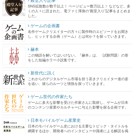
SNS拡散数が数千以上！ ページビュー数万以上！ などなど。多
くの人々に読まれた、電ファミ渾身の“殿堂入り”記事をまとめま
した。
ゲームの企画書
名作ゲームクリエイターの方々に製作時のエピソードをお聞き
し、ヒットする企画（ゲーム）とは何か？を探っていきます。
赫本
この物語を解いてはいけない。『赫本』は、〈試験問題〉の形
をした短編ホラー小説集です。
新世代に訊く
これからのデジタルゲーム市場を担う若きクリエイター達の姿
を追い、彼らのルーツと情熱を探っていきます。
ゲーム世代の作家たち
ゲームに多大な影響を受けた作家さんに取材し、ゲームが日本
のコンテンツ産業やカルチャーに与えた影響を探る企画です。
日本モバイルゲーム産業史
日本のモバイルゲーム史における主要なトピック・タイトルを
網羅するほか、開発者へのインタビューや識者による解説を掲