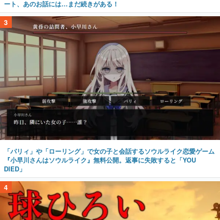
ート、あのお話には…まだ続きがある！
3
「パリィ」や「ローリング」で女の子と会話するソウルライク恋愛ゲーム
『小早川さんはソウルライク』無料公開。返事に失敗すると「YOU
DIED」
4