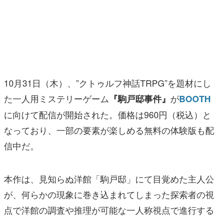
マンガ
女性向け
アプリレビュー
その他
10月31日（木）、”クトゥルフ神話TRPG”を題材にし
た一人用ミステリーゲーム
が
『駒戸邸事件』
BOOTH
電ファミニコゲーマーとは？
に向けて配信が開始された。価格は960円（税込）と
運営：株式会社マレ
なっており、一部の要素が楽しめる無料の体験版も配
信中だ。
本作は、見知らぬ洋館「駒戸邸」にて目覚めた主人公
が、何らかの現象に巻き込まれてしまった探索者の視
点で洋館の調査や推理が可能な一人称視点で進行する