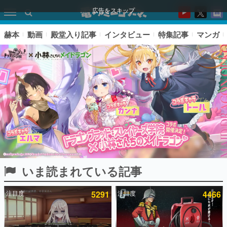
広告をスキップ
赫本
動画
殿堂入り記事
インタビュー
特集記事
マンガ
いま読まれている記事
ピックアップ
注目度
5291
注目度
4466
電ファミのいま読まれている記事ランキング
アプリセール情報