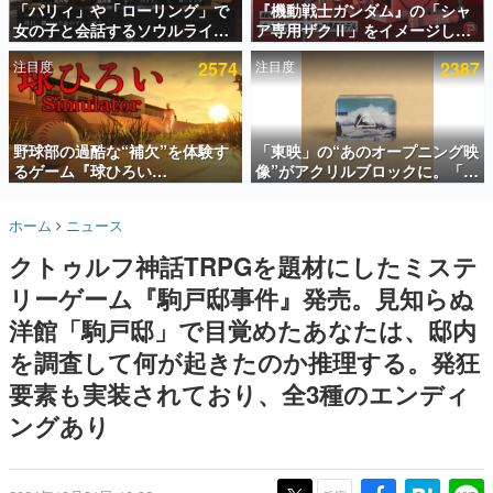
「パリィ」や「ローリング」で
『機動戦士ガンダム』の「シャ
女の子と会話するソウルライク
ア専用ザクⅡ」をイメージした
インタビュー
恋愛ゲーム『小早川さんはソウ
散水ホースリールが予約開始。
注目度
2574
注目度
2387
ルライク』無料公開。返事に失
本体にはシャアのパーソナルマ
連載・特集一覧
敗すると「YOU DIED」
ークやジオン公国軍のエンブレ
ム、型式番号などを配置
殿堂入り記事
SNS拡散数が数千以上！ ページビュー数万以上！ などな
野球部の過酷な“補欠”を体験す
「東映」の“あのオープニング映
ど。多くの人々に読まれた、電ファミ渾身の“殿堂入り”記
るゲーム『球ひろい
像”がアクリルブロックに。「東
事をまとめました。
Simulator』が「1件」のウィッ
映ヒストリカル グッズコレクシ
シュリストをもとにチェコ語に
ョン」が8月下旬より発売
ゲームの企画書
ホーム
ニュース
対応しSNSで話題に。『キング
名作ゲームクリエイターの方々に製作時のエピソードをお
聞きし、ヒットする企画（ゲーム）とは何か？を探ってい
ダム・カム』開発元やチェコの
クトゥルフ神話TRPGを題材にしたミステ
きます。
プロ野球選手から称賛の声
リーゲーム『駒戸邸事件』発売。見知らぬ
赫本
この物語を解いてはいけない。『赫本』は、〈試験問題〉
洋館「駒戸邸」で目覚めたあなたは、邸内
の形をした短編ホラー小説集です。
を調査して何が起きたのか推理する。発狂
要素も実装されており、全3種のエンディ
新世代に訊く
これからのデジタルゲーム市場を担う若きクリエイター達
ングあり
の姿を追い、彼らのルーツと情熱を探っていきます。
ゲーム世代の作家たち
ゲームに多大な影響を受けた作家さんに取材し、ゲームが