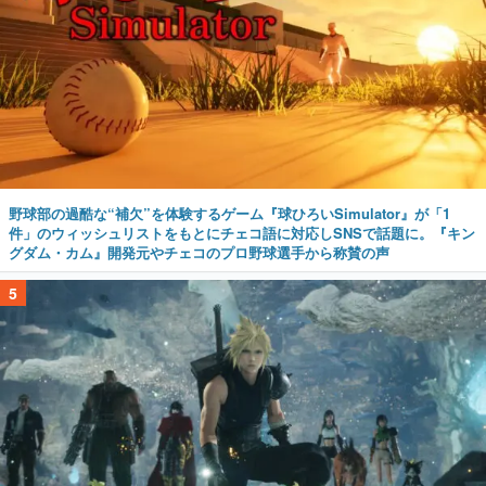
野球部の過酷な“補欠”を体験するゲーム『球ひろいSimulator』が「1
件」のウィッシュリストをもとにチェコ語に対応しSNSで話題に。『キン
グダム・カム』開発元やチェコのプロ野球選手から称賛の声
5