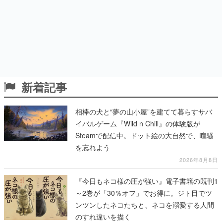
新着記事
相棒の犬と“夢の山小屋”を建てて暮らすサバ
イバルゲーム『Wild n Chill』の体験版が
Steamで配信中。ドット絵の大自然で、喧騒
を忘れよう
2026年8月8日
『今日もネコ様の圧が強い』電子書籍の既刊1
～2巻が「30％オフ」でお得に。ジト目でツ
ンツンしたネコたちと、ネコを溺愛する人間
のすれ違いを描く