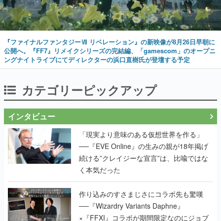
『ファイナルファンタジーⅦ リベレーション』の新映像が8月26日早朝に
公開へ。『FF7』リメイクシリーズの完結編、「gamescom」のオープニ
ングナイトライブにてディレクターの浜口直樹氏が登壇する予定
カテゴリーピックアップ
インタビュー
「現実より意味のある仮想世界を作る」
──『EVE Online』の生みの親が18年掲げ
続ける”クレイジーな宣言”は、比喩ではな
く本気だった
作り込みのすさまじさにコラボ先も驚嘆
──『Wizardry Variants Daphne』
×『FFXI』コラボが期間限定なのにジョブ