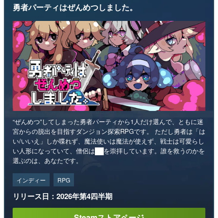
勇者パーティはぜんめつしました。
“ぜんめつ”してしまった勇者パーティから1人だけ選んで、ともに迷
宮からの脱出を目指すダンジョン探索RPGです。 ただし勇者は「は
い/いいえ」しか喋れず、魔法使いは魔法が使えず、戦士は可愛らし
い人形になっていて、僧侶は██を崇拝しています。誰を救うのかを
選ぶのは、あなたです。
インディー
RPG
リリース日：2026年第4四半期
Steamストアページ