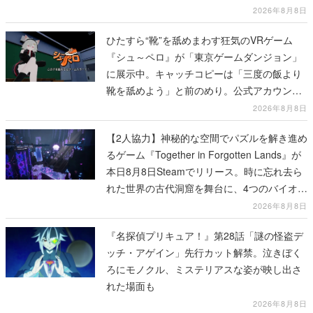
2026年8月8日
ひたすら“靴”を舐めまわす狂気のVRゲーム
『シュ～ペロ』が「東京ゲームダンジョン」
に展示中。キャッチコピーは「三度の飯より
靴を舐めよう」と前のめり。公式アカウント
も開設され、2026年リリースに向けて開発中
2026年8月8日
【2人協力】神秘的な空間でパズルを解き進め
るゲーム『Together in Forgotten Lands』が
本日8月8日Steamでリリース。時に忘れ去ら
れた世界の古代洞窟を舞台に、4つのバイオー
ムを探索しながら脱出を目指す
2026年8月8日
『名探偵プリキュア！』第28話「謎の怪盗デ
ッチ・アゲイン」先行カット解禁。泣きぼく
ろにモノクル、ミステリアスな姿が映し出さ
れた場面も
2026年8月8日