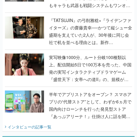
もキャラも武器も戦闘システムもワンオフ
で作り込まれた理由を両ディレクターに聞
く
『TATSUJIN』の弓削雅稔×『ライデンファ
イターズ』の齋藤貴幸──かつて縦シュー全
盛期を支えていた2人が、30年後に同じ会
社で机を並べる理由とは。新作
『TATSUJIN EXTREME』で初タッグを組
んだレジェンド2人に訊く開発秘話
実写映像1000分、ルート分岐100種類以
上。配信開始5日で100万本を売った、中国
発の実写インタラクティブドラマゲーム
『盛世天下：女帝への道II』の、規模が違
うこだわりをプロデューサーに聞いた
半年でアプリストアをオープン？ スマホア
プリの“代替ストア”として、わずか6ヵ月で
国内向けローンチを行った発見型ストア
『あっぷアリーナ！』仕掛け人に話を聞い
てみた
インタビュー
の記事一覧