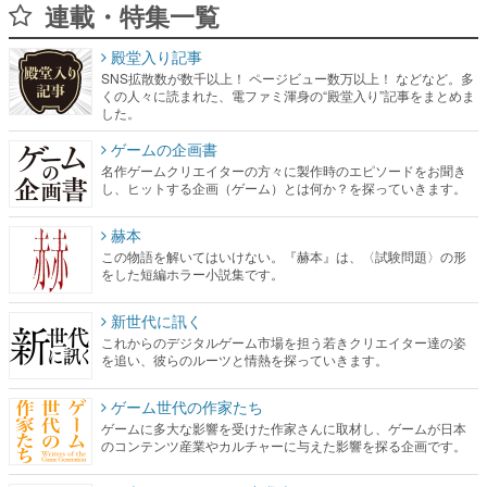
連載・特集一覧
殿堂入り記事
SNS拡散数が数千以上！ ページビュー数万以上！ などなど。多
くの人々に読まれた、電ファミ渾身の“殿堂入り”記事をまとめま
した。
ゲームの企画書
名作ゲームクリエイターの方々に製作時のエピソードをお聞き
し、ヒットする企画（ゲーム）とは何か？を探っていきます。
赫本
この物語を解いてはいけない。『赫本』は、〈試験問題〉の形
をした短編ホラー小説集です。
新世代に訊く
これからのデジタルゲーム市場を担う若きクリエイター達の姿
を追い、彼らのルーツと情熱を探っていきます。
ゲーム世代の作家たち
ゲームに多大な影響を受けた作家さんに取材し、ゲームが日本
のコンテンツ産業やカルチャーに与えた影響を探る企画です。