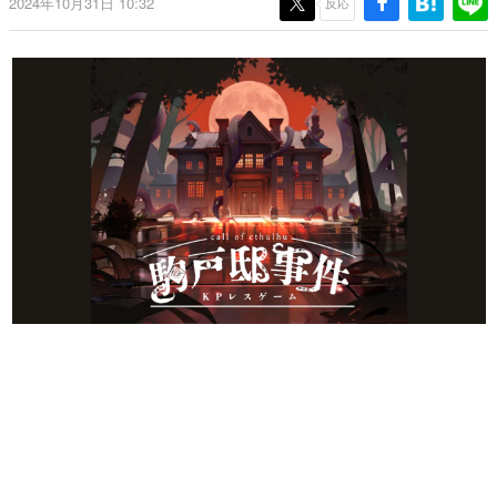
2024年10月31日 10:32
反応
日本のコンテンツ産業やカルチャーに与えた影響を探る企
画です。
日本モバイルゲーム産業史
日本のモバイルゲーム史における主要なトピック・タイト
ルを網羅するほか、開発者へのインタビューや識者による
解説を掲載。約20年の歴史が一望できる決定版！
若ゲのいたり〜ゲームクリエイターの青春〜
『うつヌケ』『ペンと箸』等で知られるマンガ家・田中圭
一先生によるゲーム業界レポートマンガです。
なんでゲームは面白い？
ゲーム開発者・hamatsu氏がゲームの魅力を画面や操作の
具体的な形から解き明かしていく、硬派で骨太な評論連載
です。
ゲームが変えた日本語
「経験値」「裏技」「ラスボス」… ゲームにまつわる言葉
の起源や用法の変遷を、コンピューター文化史研究家・タ
イニーP氏が徹底調査。
カテゴリ
特集記事