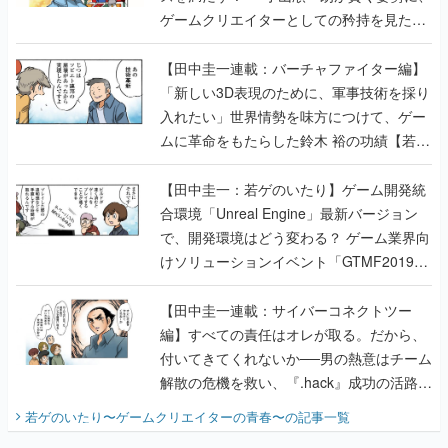
ゲームクリエイターとしての矜持を見た
【若ゲのいたり最終回】
【田中圭一連載：バーチャファイター編】
「新しい3D表現のために、軍事技術を採り
入れたい」世界情勢を味方につけて、ゲー
ムに革命をもたらした鈴木 裕の功績【若ゲ
のいたり】
【田中圭一：若ゲのいたり】ゲーム開発統
合環境「Unreal Engine」最新バージョン
で、開発環境はどう変わる？ ゲーム業界向
けソリューションイベント「GTMF2019」
に行って、より理解を深めよう【PR】
【田中圭一連載：サイバーコネクトツー
編】すべての責任はオレが取る。だから、
付いてきてくれないか──男の熱意はチーム
解散の危機を救い、『.hack』成功の活路を
開く。業界の快男児・松山 洋に流れる血は
若ゲのいたり〜ゲームクリエイターの青春〜
の記事一覧
『少年ジャンプ』色だった【若ゲのいた