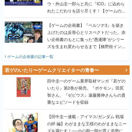
ウ・外山圭一郎らと共に『ICO』に込めら
れたこだわりを語り尽くす！【ゲームの企
画書】
【ゲームの企画書】『ペルソナ3』を築き
上げたのは反骨心とリスペクトだった。赤
い企画書のもとに集った“愚連隊”がシリー
ズを生まれ変わらせるまで【橋野桂インタ
ビュー】
ゲームの企画書
の記事一覧
若ゲのいたり〜ゲームクリエイターの青春〜
田中圭一のゲーム業界取材マンガ『若ゲの
いたり』第2巻が発売。『ポケモン』田尻
智さん、『ゼビウス』遠藤雅伸さんらの貴
重なエピソードを収録
【田中圭一連載：アイマス/ガンダム 戦場
の絆 編】わがままな王様のわがままなニー
ズを満たす！──小山順一朗が貫く姿勢に、