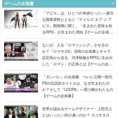
ゲームの企画書
『アビス』は、ひとつの奇跡だった──膨大
な開発資料とともに『テイルズ オブ ジ ア
ビス』開発陣に聞く、「生まれた意味を知
るRPG」が生まれた理由【ゲームの企画
書】
なにが、人を「ロマンシング」させるの
か？『ロマサガ2』当時の企画書とキャラ
設定画から迫る、河津秋敏がRPGに生み出
した「ロマン」の正体とは【ゲームの企画
書】
『ガンパレ』の企画書、ついに公開━初代
PSの伝説的タイトルは、なぜ生まれたの
か？そして『LOOP8』へ受け継がれたもの
【ゲームの企画書】
世界が認めるゲームデザイナー・上田文人
とはいったい何が凄いのか？ ヨコオタロ