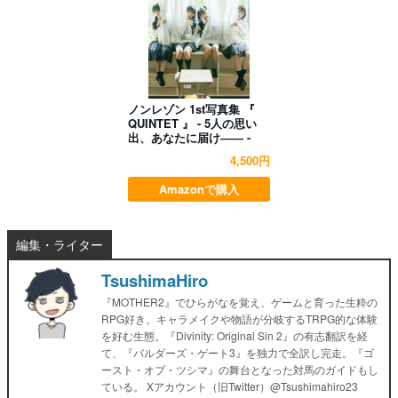
ノンレゾン 1st写真集 『
QUINTET 』 - 5人の思い
出、あなたに届け―― -
4,500円
Amazonで購入
編集・ライター
TsushimaHiro
『MOTHER2』でひらがなを覚え、ゲームと育った生粋の
RPG好き。キャラメイクや物語が分岐するTRPG的な体験
を好む生態。『Divinity: Original Sin 2』の有志翻訳を経
て、『バルダーズ・ゲート3』を独力で全訳し完走。『ゴ
ースト・オブ・ツシマ』の舞台となった対馬のガイドもし
ている。 Xアカウント（旧Twitter）@Tsushimahiro23