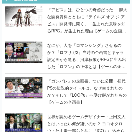
『アビス』は、ひとつの奇跡だった──膨大
な開発資料とともに『テイルズ オブ ジ ア
ビス』開発陣に聞く、「生まれた意味を知
るRPG」が生まれた理由【ゲームの企画
書】
なにが、人を「ロマンシング」させるの
か？『ロマサガ2』当時の企画書とキャラ
設定画から迫る、河津秋敏がRPGに生み出
した「ロマン」の正体とは【ゲームの企画
書】
『ガンパレ』の企画書、ついに公開━初代
PSの伝説的タイトルは、なぜ生まれたの
か？そして『LOOP8』へ受け継がれたもの
【ゲームの企画書】
世界が認めるゲームデザイナー・上田文人
とはいったい何が凄いのか？ ヨコオタロ
ウ・外山圭一郎らと共に『ICO』に込めら