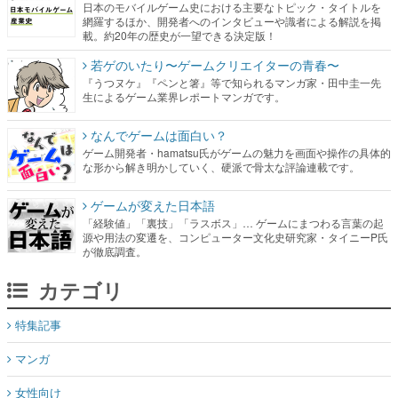
日本のモバイルゲーム史における主要なトピック・タイトルを
網羅するほか、開発者へのインタビューや識者による解説を掲
載。約20年の歴史が一望できる決定版！
若ゲのいたり〜ゲームクリエイターの青春〜
『うつヌケ』『ペンと箸』等で知られるマンガ家・田中圭一先
生によるゲーム業界レポートマンガです。
なんでゲームは面白い？
ゲーム開発者・hamatsu氏がゲームの魅力を画面や操作の具体的
な形から解き明かしていく、硬派で骨太な評論連載です。
ゲームが変えた日本語
「経験値」「裏技」「ラスボス」… ゲームにまつわる言葉の起
源や用法の変遷を、コンピューター文化史研究家・タイニーP氏
が徹底調査。
カテゴリ
特集記事
マンガ
女性向け