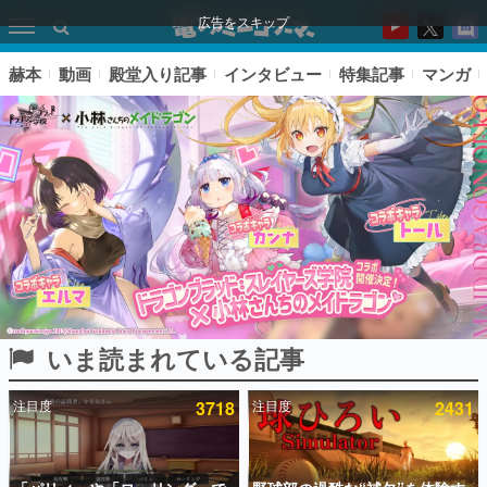
広告をスキップ
赫本
動画
殿堂入り記事
インタビュー
特集記事
マンガ
いま読まれている記事
ピックアップ
注目度
3718
注目度
2431
電ファミのいま読まれている記事ランキング
アプリセール情報