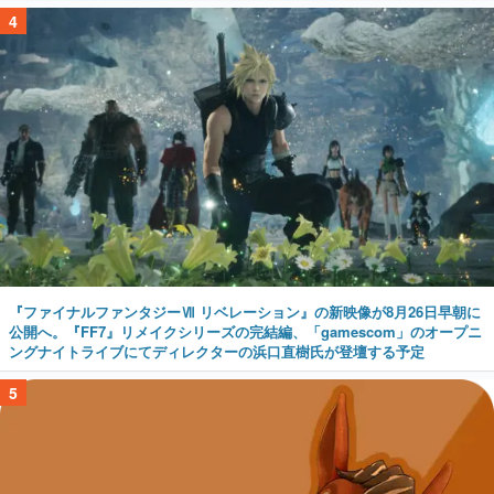
4
『ファイナルファンタジーⅦ リベレーション』の新映像が8月26日早朝に
公開へ。『FF7』リメイクシリーズの完結編、「gamescom」のオープニ
ングナイトライブにてディレクターの浜口直樹氏が登壇する予定
5