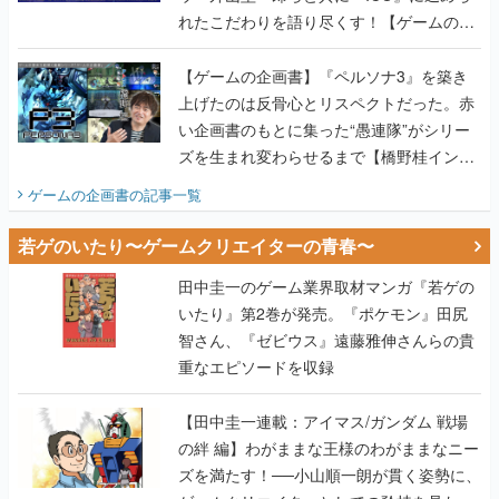
れたこだわりを語り尽くす！【ゲームの企
画書】
【ゲームの企画書】『ペルソナ3』を築き
上げたのは反骨心とリスペクトだった。赤
い企画書のもとに集った“愚連隊”がシリー
ズを生まれ変わらせるまで【橋野桂インタ
ビュー】
ゲームの企画書
の記事一覧
若ゲのいたり〜ゲームクリエイターの青春〜
田中圭一のゲーム業界取材マンガ『若ゲの
いたり』第2巻が発売。『ポケモン』田尻
智さん、『ゼビウス』遠藤雅伸さんらの貴
重なエピソードを収録
【田中圭一連載：アイマス/ガンダム 戦場
の絆 編】わがままな王様のわがままなニー
ズを満たす！──小山順一朗が貫く姿勢に、