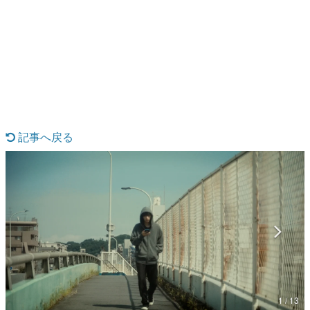
日本のコンテンツ産業やカルチャーに与えた影響を探る企
画です。
日本モバイルゲーム産業史
日本のモバイルゲーム史における主要なトピック・タイト
ルを網羅するほか、開発者へのインタビューや識者による
解説を掲載。約20年の歴史が一望できる決定版！
若ゲのいたり〜ゲームクリエイターの青春〜
『うつヌケ』『ペンと箸』等で知られるマンガ家・田中圭
一先生によるゲーム業界レポートマンガです。
記事へ戻る
なんでゲームは面白い？
ゲーム開発者・hamatsu氏がゲームの魅力を画面や操作の
具体的な形から解き明かしていく、硬派で骨太な評論連載
です。
ゲームが変えた日本語
「経験値」「裏技」「ラスボス」… ゲームにまつわる言葉
の起源や用法の変遷を、コンピューター文化史研究家・タ
イニーP氏が徹底調査。
カテゴリ
1 / 13
特集記事