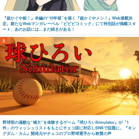
『超かぐや姫！』本編の“10年後”を描く『超かぐやメシ！』Web連載決
定。新たなWebマンガレーベル「ビビビコミック」にて特別話が掲載スタ
ート、あのお話には…まだ続きがある！
3
野球部の過酷な“補欠”を体験するゲーム『球ひろいSimulator』が「1
件」のウィッシュリストをもとにチェコ語に対応しSNSで話題に。『キン
グダム・カム』開発元やチェコのプロ野球選手から称賛の声