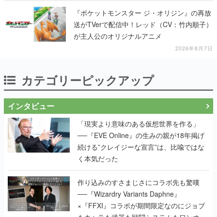
『ポケットモンスター ジ・オリジン』の再放
送がTVerで配信中！レッド（CV：竹内順子）
が主人公のオリジナルアニメ
2026年8月7日
カテゴリーピックアップ
インタビュー
「現実より意味のある仮想世界を作る」
──『EVE Online』の生みの親が18年掲げ
続ける”クレイジーな宣言”は、比喩ではな
く本気だった
作り込みのすさまじさにコラボ先も驚嘆
──『Wizardry Variants Daphne』
×『FFXI』コラボが期間限定なのにジョブ