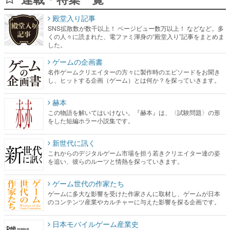
殿堂入り記事
SNS拡散数が数千以上！ ページビュー数万以上！ などなど。多
くの人々に読まれた、電ファミ渾身の“殿堂入り”記事をまとめま
した。
ゲームの企画書
名作ゲームクリエイターの方々に製作時のエピソードをお聞き
し、ヒットする企画（ゲーム）とは何か？を探っていきます。
赫本
この物語を解いてはいけない。『赫本』は、〈試験問題〉の形
をした短編ホラー小説集です。
新世代に訊く
これからのデジタルゲーム市場を担う若きクリエイター達の姿
を追い、彼らのルーツと情熱を探っていきます。
ゲーム世代の作家たち
ゲームに多大な影響を受けた作家さんに取材し、ゲームが日本
のコンテンツ産業やカルチャーに与えた影響を探る企画です。
日本モバイルゲーム産業史