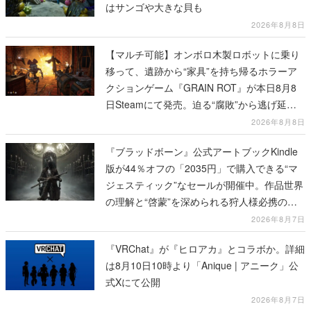
はサンゴや大きな貝も
2026年8月8日
【マルチ可能】オンボロ木製ロボットに乗り
移って、遺跡から“家具”を持ち帰るホラーア
クションゲーム『GRAIN ROT』が本日8月8
日Steamにて発売。迫る“腐敗”から逃げ延
び、持ち帰った家具で基地を再建
2026年8月8日
『ブラッドボーン』公式アートブックKindle
版が44％オフの「2035円」で購入できる“マ
ジェスティック”なセールが開催中。作品世界
の理解と“啓蒙”を深められる狩人様必携の一
冊
2026年8月7日
『VRChat』が『ヒロアカ』とコラボか。詳細
は8月10日10時より「Anique | アニーク」公
式Xにて公開
2026年8月7日