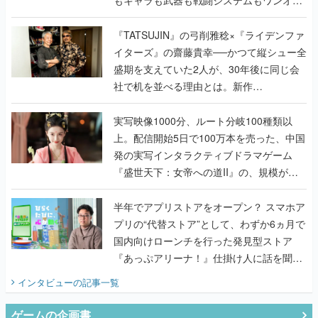
もキャラも武器も戦闘システムもワンオフ
で作り込まれた理由を両ディレクターに聞
く
『TATSUJIN』の弓削雅稔×『ライデンファ
イターズ』の齋藤貴幸──かつて縦シュー全
盛期を支えていた2人が、30年後に同じ会
社で机を並べる理由とは。新作
『TATSUJIN EXTREME』で初タッグを組
んだレジェンド2人に訊く開発秘話
実写映像1000分、ルート分岐100種類以
上。配信開始5日で100万本を売った、中国
発の実写インタラクティブドラマゲーム
『盛世天下：女帝への道II』の、規模が違
うこだわりをプロデューサーに聞いた
半年でアプリストアをオープン？ スマホア
プリの“代替ストア”として、わずか6ヵ月で
国内向けローンチを行った発見型ストア
『あっぷアリーナ！』仕掛け人に話を聞い
てみた
インタビュー
の記事一覧
ゲームの企画書