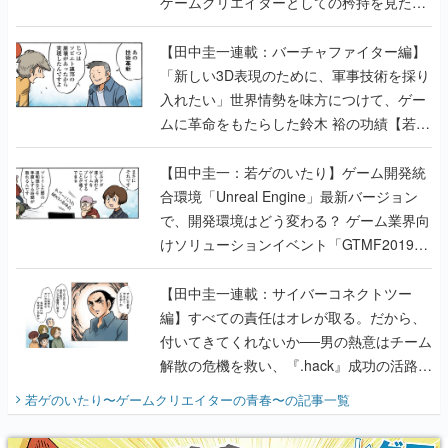
ゲームクリエイターとしての矜持を見た
【若ゲのいたり最終回】
【田中圭一連載：バーチャファイター編】
「新しい3D表現のために、軍事技術を採り
入れたい」世界情勢を味方につけて、ゲー
ムに革命をもたらした鈴木 裕の功績【若ゲ
のいたり】
【田中圭一：若ゲのいたり】ゲーム開発統
合環境「Unreal Engine」最新バージョン
で、開発環境はどう変わる？ ゲーム業界向
けソリューションイベント「GTMF2019」
に行って、より理解を深めよう【PR】
【田中圭一連載：サイバーコネクトツー
編】すべての責任はオレが取る。だから、
付いてきてくれないか──男の熱意はチーム
解散の危機を救い、『.hack』成功の活路を
開く。業界の快男児・松山 洋に流れる血は
若ゲのいたり〜ゲームクリエイターの青春〜
の記事一覧
『少年ジャンプ』色だった【若ゲのいた
り】