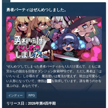
勇者パーティはぜんめつしました。
“ぜんめつ”してしまった勇者パーティから1人だけ選んで、ともに迷
宮からの脱出を目指すダンジョン探索RPGです。 ただし勇者は「は
い/いいえ」しか喋れず、魔法使いは魔法が使えず、戦士は可愛らし
い人形になっていて、僧侶は██を崇拝しています。誰を救うのかを
選ぶのは、あなたです。
インディー
RPG
リリース日：2026年第4四半期