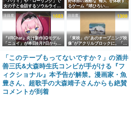
「パリィ」や「ローリング」で
野球部の過酷な“補欠”を体験す
女の子と会話するソウルライク
るゲーム『球ひろい
インタビュー
恋愛ゲーム『小早川さんはソウ
Simulator』が「1件」のウィッ
注目度
1683
注目度
1309
ルライク』無料公開。返事に失
シュリストをもとにチェコ語に
連載・特集一覧
敗すると「YOU DIED」
対応しSNSで話題に。『キング
ダム・カム』開発元やチェコの
プロ野球選手から称賛の声
殿堂入り記事
『VRChat』向け新作3Dモデル
「東映」の“あのオープニング映
SNS拡散数が数千以上！ ページビュー数万以上！ などな
ど。多くの人々に読まれた、電ファミ渾身の“殿堂入り”記
「ニュイ」が本日8月7日から
像”がアクリルブロックに。「東
事をまとめました。
BOOTHにて発売。瞳に光る星
映ヒストリカル グッズコレクシ
や感情豊かな表情が、小悪魔か
ョン」が8月下旬より発売
「このテープもってないですか？」の酒井
ゲームの企画書
わいい
名作ゲームクリエイターの方々に製作時のエピソードをお
善三氏&大森時生氏コンビが手がける『フ
聞きし、ヒットする企画（ゲーム）とは何か？を探ってい
きます。
ィクショナル』本予告が解禁。漫画家・魚
赫本
豊さん、超歌手の大森靖子さんからも絶賛
この物語を解いてはいけない。『赫本』は、〈試験問題〉
コメントが到着
の形をした短編ホラー小説集です。
新世代に訊く
これからのデジタルゲーム市場を担う若きクリエイター達
の姿を追い、彼らのルーツと情熱を探っていきます。
ゲーム世代の作家たち
ゲームに多大な影響を受けた作家さんに取材し、ゲームが