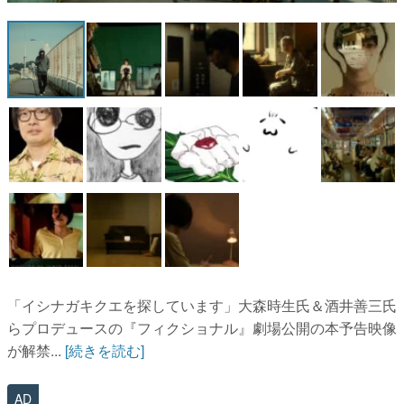
マンガ
女性向け
アプリレビュー
その他
電ファミニコゲーマーとは？
運営：株式会社マレ
「イシナガキクエを探しています」大森時生氏＆酒井善三氏
らプロデュースの『フィクショナル』劇場公開の本予告映像
が解禁...
[続きを読む]
AD