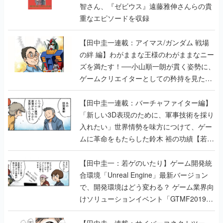
智さん、『ゼビウス』遠藤雅伸さんらの貴
重なエピソードを収録
【田中圭一連載：アイマス/ガンダム 戦場
の絆 編】わがままな王様のわがままなニー
ズを満たす！──小山順一朗が貫く姿勢に、
ゲームクリエイターとしての矜持を見た
【若ゲのいたり最終回】
【田中圭一連載：バーチャファイター編】
「新しい3D表現のために、軍事技術を採り
入れたい」世界情勢を味方につけて、ゲー
ムに革命をもたらした鈴木 裕の功績【若ゲ
のいたり】
【田中圭一：若ゲのいたり】ゲーム開発統
合環境「Unreal Engine」最新バージョン
で、開発環境はどう変わる？ ゲーム業界向
けソリューションイベント「GTMF2019」
に行って、より理解を深めよう【PR】