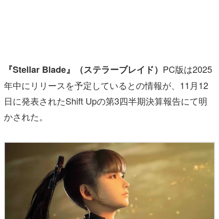
マンガ
女性向け
アプリレビュー
PC版は2025
『Stellar Blade』（ステラーブレイド）
その他
年中にリリースを予定しているとの情報が、11月12
日に発表されたShift Upの第3四半期決算報告にて明
電ファミニコゲーマーとは？
かされた。
運営：株式会社マレ