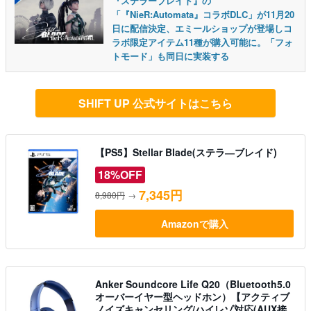
『ステラーブレイド』の
「『NieR:Automata』コラボDLC」が11月20
日に配信決定、エミールショップが登場しコ
ラボ限定アイテム11種が購入可能に。「フォ
トモード」も同日に実装する
SHIFT UP 公式サイトはこちら
【PS5】Stellar Blade(ステラ―ブレイド)
18%OFF
7,345円
8,980円
→
Amazonで購入
Anker Soundcore Life Q20（Bluetooth5.0
オーバーイヤー型ヘッドホン）【アクティブ
ノイズキャンセリング/ハイレゾ対応(AUX接