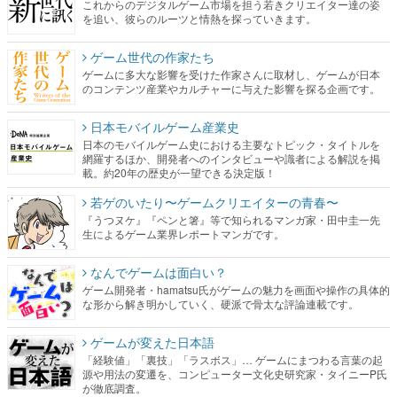
これからのデジタルゲーム市場を担う若きクリエイター達の姿
を追い、彼らのルーツと情熱を探っていきます。
ゲーム世代の作家たち
ゲームに多大な影響を受けた作家さんに取材し、ゲームが日本
のコンテンツ産業やカルチャーに与えた影響を探る企画です。
日本モバイルゲーム産業史
日本のモバイルゲーム史における主要なトピック・タイトルを
網羅するほか、開発者へのインタビューや識者による解説を掲
載。約20年の歴史が一望できる決定版！
若ゲのいたり〜ゲームクリエイターの青春〜
『うつヌケ』『ペンと箸』等で知られるマンガ家・田中圭一先
生によるゲーム業界レポートマンガです。
なんでゲームは面白い？
ゲーム開発者・hamatsu氏がゲームの魅力を画面や操作の具体的
な形から解き明かしていく、硬派で骨太な評論連載です。
ゲームが変えた日本語
「経験値」「裏技」「ラスボス」… ゲームにまつわる言葉の起
源や用法の変遷を、コンピューター文化史研究家・タイニーP氏
が徹底調査。