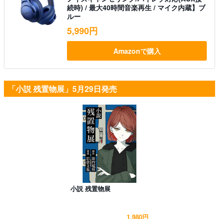
続時) / 最大40時間音楽再生 / マイク内蔵】ブ
ルー
5,990円
Amazonで購入
「小説 残置物展」5月29日発売
小説 残置物展
1,980円