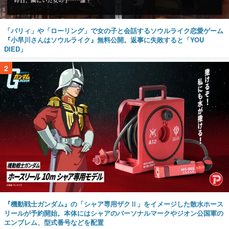
「パリィ」や「ローリング」で女の子と会話するソウルライク恋愛ゲーム
『小早川さんはソウルライク』無料公開。返事に失敗すると「YOU
DIED」
2
『機動戦士ガンダム』の「シャア専用ザクⅡ」をイメージした散水ホース
リールが予約開始。本体にはシャアのパーソナルマークやジオン公国軍の
エンブレム、型式番号などを配置