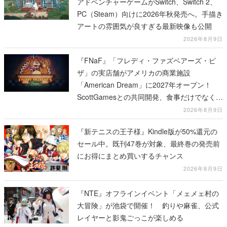
アドベンチャーゲームがSwitch、Switch 2、
PC（Steam）向けに2026年秋発売へ。手描き
アートの雰囲気が良すぎる最新映像も公開
2026年8月9日
『FNaF』「フレディ・ファズベアーズ・ピ
ザ」の実店舗がアメリカの商業施設
「American Dream」に2027年オープン！
ScottGamesとの共同開発、食事だけでなくス
テージショーや没入型のホラー体験も楽しめ
2026年8月9日
る
『新テニスの王子様』Kindle版が50%還元の
セール中。既刊47巻が対象、最終巻の発売前
にお得にまとめ買いするチャンス
2026年8月9日
『NTE』オフラインイベント「メェメェ村の
大冒険」が池袋で開催！ 釣りや麻雀、公式
レイヤーと影鬼ごっこが楽しめる