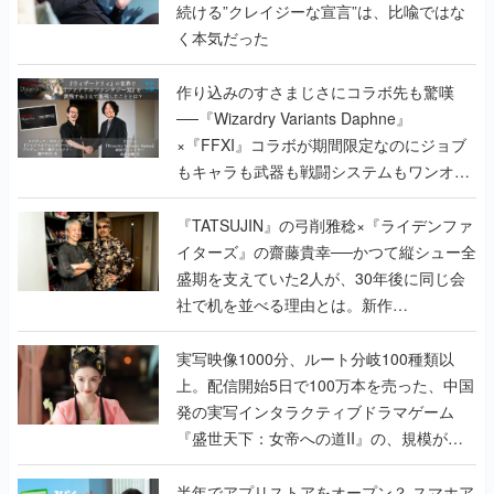
続ける”クレイジーな宣言”は、比喩ではな
く本気だった
作り込みのすさまじさにコラボ先も驚嘆
──『Wizardry Variants Daphne』
×『FFXI』コラボが期間限定なのにジョブ
もキャラも武器も戦闘システムもワンオフ
で作り込まれた理由を両ディレクターに聞
く
『TATSUJIN』の弓削雅稔×『ライデンファ
イターズ』の齋藤貴幸──かつて縦シュー全
盛期を支えていた2人が、30年後に同じ会
社で机を並べる理由とは。新作
『TATSUJIN EXTREME』で初タッグを組
んだレジェンド2人に訊く開発秘話
実写映像1000分、ルート分岐100種類以
上。配信開始5日で100万本を売った、中国
発の実写インタラクティブドラマゲーム
『盛世天下：女帝への道II』の、規模が違
うこだわりをプロデューサーに聞いた
半年でアプリストアをオープン？ スマホア