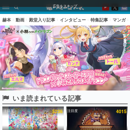
広告をスキップ
赫本
動画
殿堂入り記事
インタビュー
特集記事
マンガ
いま読まれている記事
ピックアップ
注目度
5236
注目度
4015
電ファミのいま読まれている記事ランキング
アプリセール情報