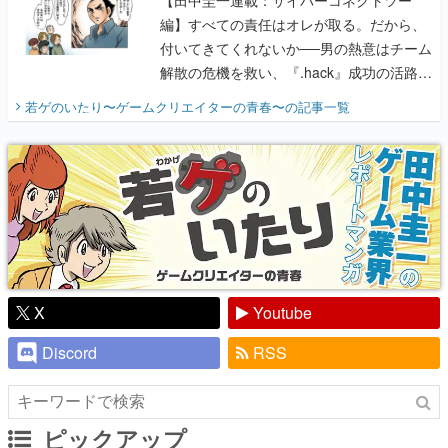
【田中圭一連載：サイバーコネクトツー
編】すべての責任はオレが取る。だから、
付いてきてくれないか──男の熱意はチーム
解散の危機を救い、『.hack』成功の活路を
開く。業界の快男児・松山 洋に流れる血は
若ゲのいたり〜ゲームクリエイターの青春〜
の記事一覧
『少年ジャンプ』色だった【若ゲのいた
り】
X
Youtube
Discord
RSS
ピックアップ