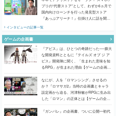
プリの“代替ストア”として、わずか6ヵ月で
国内向けローンチを行った発見型ストア
『あっぷアリーナ！』仕掛け人に話を聞い
てみた
インタビュー
の記事一覧
ゲームの企画書
『アビス』は、ひとつの奇跡だった──膨大
な開発資料とともに『テイルズ オブ ジ ア
ビス』開発陣に聞く、「生まれた意味を知
るRPG」が生まれた理由【ゲームの企画
書】
なにが、人を「ロマンシング」させるの
か？『ロマサガ2』当時の企画書とキャラ
設定画から迫る、河津秋敏がRPGに生み出
した「ロマン」の正体とは【ゲームの企画
書】
『ガンパレ』の企画書、ついに公開━初代