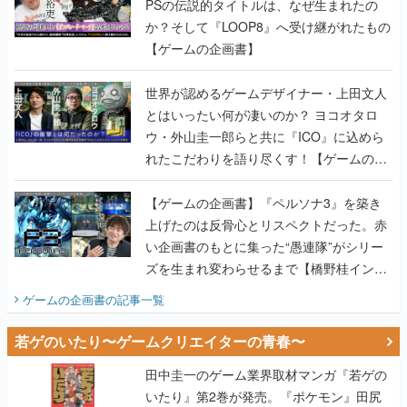
PSの伝説的タイトルは、なぜ生まれたの
か？そして『LOOP8』へ受け継がれたもの
【ゲームの企画書】
世界が認めるゲームデザイナー・上田文人
とはいったい何が凄いのか？ ヨコオタロ
ウ・外山圭一郎らと共に『ICO』に込めら
れたこだわりを語り尽くす！【ゲームの企
画書】
【ゲームの企画書】『ペルソナ3』を築き
上げたのは反骨心とリスペクトだった。赤
い企画書のもとに集った“愚連隊”がシリー
ズを生まれ変わらせるまで【橋野桂インタ
ビュー】
ゲームの企画書
の記事一覧
若ゲのいたり〜ゲームクリエイターの青春〜
田中圭一のゲーム業界取材マンガ『若ゲの
いたり』第2巻が発売。『ポケモン』田尻