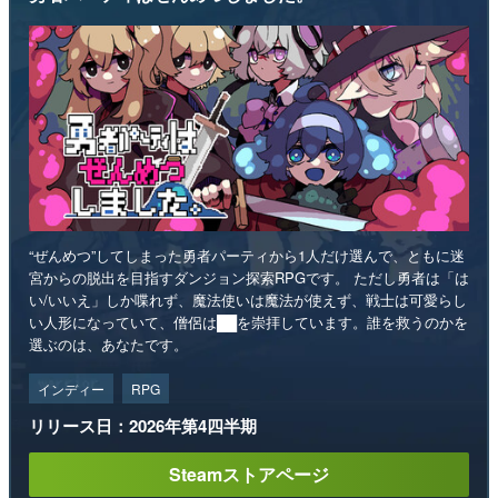
“ぜんめつ”してしまった勇者パーティから1人だけ選んで、ともに迷
宮からの脱出を目指すダンジョン探索RPGです。 ただし勇者は「は
い/いいえ」しか喋れず、魔法使いは魔法が使えず、戦士は可愛らし
い人形になっていて、僧侶は██を崇拝しています。誰を救うのかを
選ぶのは、あなたです。
インディー
RPG
リリース日：2026年第4四半期
Steamストアページ