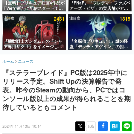
【無料】プリキュア映画4作品が
『FNaF』「フレディ・ファズベ
TVerで新たに配信スタート！な
アーズ・ピザ」の実店舗がアメ
インタビュー
んと2018年～2024年の映画ほぼ
リカの商業施設「American
注目度
2431
注目度
1815
すべてが見放題に、ぶっちゃけ
Dream」に2027年オープン！
連載・特集一覧
ありえないラインナップ
ScottGamesとの共同開発、食
事だけでなくステージショーや
殿堂入り記事
没入型のホラー体験も楽しめる
SNS拡散数が数千以上！ ページビュー数万以上！ などな
『機動戦士ガンダム』の「シャ
『名探偵プリキュア！』謎の怪
ど。多くの人々に読まれた、電ファミ渾身の“殿堂入り”記
ア専用ザクⅡ」をイメージした
盗「デッチ・アゲイン」の担当
事をまとめました。
散水ホースリールが予約開始。
キャストは天﨑滉平さんと判
本体にはシャアのパーソナルマ
明。『Re:ゼロから始める異世
ゲームの企画書
ホーム
ニュース
ークやジオン公国軍のエンブレ
界生活』オットー役、『ヒプノ
名作ゲームクリエイターの方々に製作時のエピソードをお
聞きし、ヒットする企画（ゲーム）とは何か？を探ってい
ム、型式番号などを配置
シスマイク』山田三郎役など
『ステラーブレイド』PC版は2025年中に
きます。
リリース予定。Shift Upの決算報告で発
赫本
この物語を解いてはいけない。『赫本』は、〈試験問題〉
表。昨今のSteamの動向から、PCではコ
の形をした短編ホラー小説集です。
ンソール版以上の成果が得られることを期
待しているともコメント
新世代に訊く
これからのデジタルゲーム市場を担う若きクリエイター達
の姿を追い、彼らのルーツと情熱を探っていきます。
2024年11月13日 10:14
反応
ゲーム世代の作家たち
ゲームに多大な影響を受けた作家さんに取材し、ゲームが