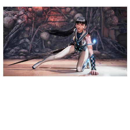
日本のコンテンツ産業やカルチャーに与えた影響を探る企
画です。
日本モバイルゲーム産業史
日本のモバイルゲーム史における主要なトピック・タイト
ルを網羅するほか、開発者へのインタビューや識者による
解説を掲載。約20年の歴史が一望できる決定版！
若ゲのいたり〜ゲームクリエイターの青春〜
『うつヌケ』『ペンと箸』等で知られるマンガ家・田中圭
一先生によるゲーム業界レポートマンガです。
なんでゲームは面白い？
ゲーム開発者・hamatsu氏がゲームの魅力を画面や操作の
具体的な形から解き明かしていく、硬派で骨太な評論連載
です。
ゲームが変えた日本語
「経験値」「裏技」「ラスボス」… ゲームにまつわる言葉
の起源や用法の変遷を、コンピューター文化史研究家・タ
イニーP氏が徹底調査。
カテゴリ
特集記事