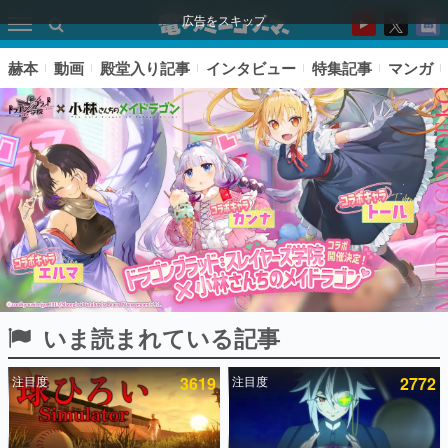
広告をスキップ
赫本
動画
殿堂入り記事
インタビュー
特集記事
マンガ
いま読まれている記事
ピックアップ
注目度
3619
注目度
2772
電ファミのいま読まれている記事ランキング
アプリセール情報