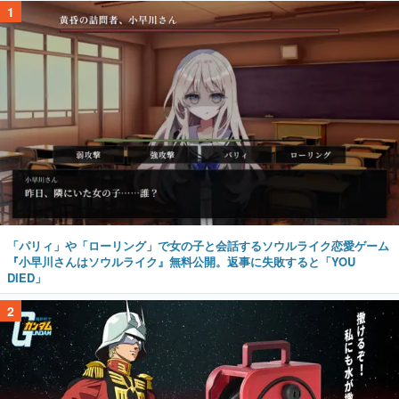
1
「パリィ」や「ローリング」で女の子と会話するソウルライク恋愛ゲーム
『小早川さんはソウルライク』無料公開。返事に失敗すると「YOU
DIED」
2