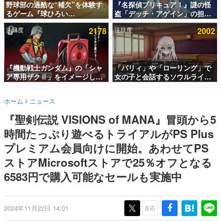
野球部の過酷な“補欠”を体験す
『名探偵プリキュア！』謎の怪
るゲーム『球ひろい
盗「デッチ・アゲイン」の担当
インタビュー
Simulator』が「1件」のウィッ
キャストは天﨑滉平さんと判
注目度
2178
注目度
2002
シュリストをもとにチェコ語に
明。『Re:ゼロから始める異世
連載・特集一覧
対応しSNSで話題に。『キング
界生活』オットー役、『ヒプノ
ダム・カム』開発元やチェコの
シスマイク』山田三郎役など
殿堂入り記事
プロ野球選手から称賛の声
SNS拡散数が数千以上！ ページビュー数万以上！ などな
『機動戦士ガンダム』の「シャ
「パリィ」や「ローリング」で
ど。多くの人々に読まれた、電ファミ渾身の“殿堂入り”記
ア専用ザクⅡ」をイメージした
女の子と会話するソウルライク
事をまとめました。
散水ホースリールが予約開始。
恋愛ゲーム『小早川さんはソウ
本体にはシャアのパーソナルマ
ルライク』無料公開。返事に失
ゲームの企画書
ホーム
ニュース
ークやジオン公国軍のエンブレ
敗すると「YOU DIED」
名作ゲームクリエイターの方々に製作時のエピソードをお
聞きし、ヒットする企画（ゲーム）とは何か？を探ってい
ム、型式番号などを配置
『聖剣伝説 VISIONS of MANA』冒頭から5
きます。
時間たっぷり遊べるトライアルがPS Plus
赫本
この物語を解いてはいけない。『赫本』は、〈試験問題〉
プレミアム会員向けに開始。あわせてPS
の形をした短編ホラー小説集です。
ストアMicrosoftストアで25％オフとなる
6583円で購入可能なセールも実施中
新世代に訊く
これからのデジタルゲーム市場を担う若きクリエイター達
の姿を追い、彼らのルーツと情熱を探っていきます。
2024年11月22日 14:01
反応
ゲーム世代の作家たち
ゲームに多大な影響を受けた作家さんに取材し、ゲームが