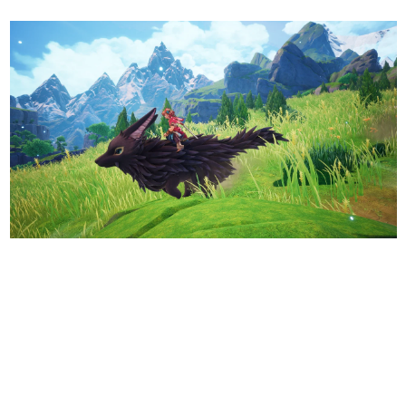
日本のコンテンツ産業やカルチャーに与えた影響を探る企
画です。
日本モバイルゲーム産業史
日本のモバイルゲーム史における主要なトピック・タイト
ルを網羅するほか、開発者へのインタビューや識者による
解説を掲載。約20年の歴史が一望できる決定版！
若ゲのいたり〜ゲームクリエイターの青春〜
『うつヌケ』『ペンと箸』等で知られるマンガ家・田中圭
一先生によるゲーム業界レポートマンガです。
なんでゲームは面白い？
ゲーム開発者・hamatsu氏がゲームの魅力を画面や操作の
具体的な形から解き明かしていく、硬派で骨太な評論連載
です。
ゲームが変えた日本語
「経験値」「裏技」「ラスボス」… ゲームにまつわる言葉
の起源や用法の変遷を、コンピューター文化史研究家・タ
イニーP氏が徹底調査。
カテゴリ
特集記事