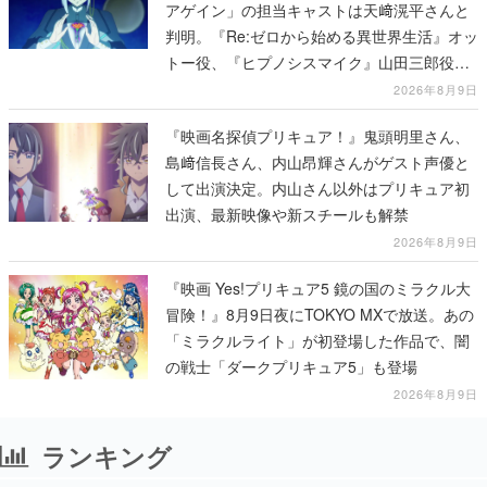
アゲイン」の担当キャストは天﨑滉平さんと
判明。『Re:ゼロから始める異世界生活』オッ
トー役、『ヒプノシスマイク』山田三郎役な
ど
2026年8月9日
『映画名探偵プリキュア！』鬼頭明里さん、
島﨑信長さん、内山昂輝さんがゲスト声優と
して出演決定。内山さん以外はプリキュア初
出演、最新映像や新スチールも解禁
2026年8月9日
『映画 Yes!プリキュア5 鏡の国のミラクル大
冒険！』8月9日夜にTOKYO MXで放送。あの
「ミラクルライト」が初登場した作品で、闇
の戦士「ダークプリキュア5」も登場
2026年8月9日
ランキング