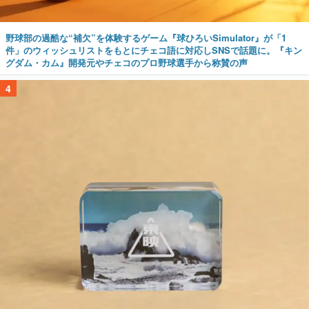
野球部の過酷な“補欠”を体験するゲーム『球ひろいSimulator』が「1
件」のウィッシュリストをもとにチェコ語に対応しSNSで話題に。『キン
グダム・カム』開発元やチェコのプロ野球選手から称賛の声
4