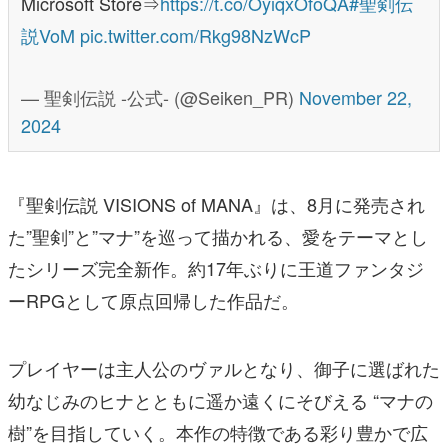
Microsoft Store⇒
https://t.co/OyiqxOfoQA
#聖剣伝
説VoM
pic.twitter.com/Rkg98NzWcP
— 聖剣伝説 -公式- (@Seiken_PR)
November 22,
2024
『聖剣伝説 VISIONS of MANA』は、8月に発売され
た”聖剣”と”マナ”を巡って描かれる、愛をテーマとし
たシリーズ完全新作。約17年ぶりに王道ファンタジ
ーRPGとして原点回帰した作品だ。
プレイヤーは主人公のヴァルとなり、御子に選ばれた
幼なじみのヒナとともに遥か遠くにそびえる “マナの
樹”を目指していく。本作の特徴である彩り豊かで広