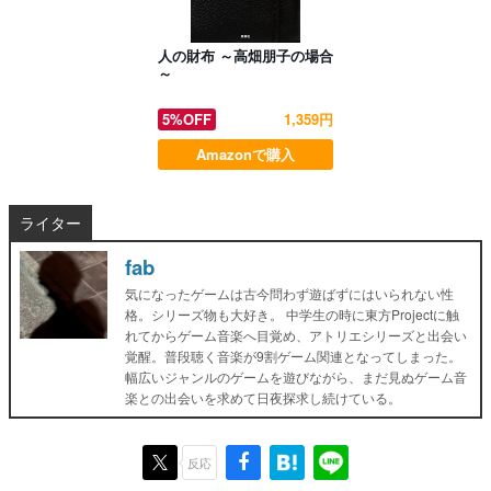
人の財布 ～高畑朋子の場合
～
5%OFF
1,359円
Amazonで購入
ライター
fab
気になったゲームは古今問わず遊ばずにはいられない性
格。シリーズ物も大好き。 中学生の時に東方Projectに触
れてからゲーム音楽へ目覚め、アトリエシリーズと出会い
覚醒。普段聴く音楽が9割ゲーム関連となってしまった。
幅広いジャンルのゲームを遊びながら、まだ見ぬゲーム音
楽との出会いを求めて日夜探求し続けている。
反応