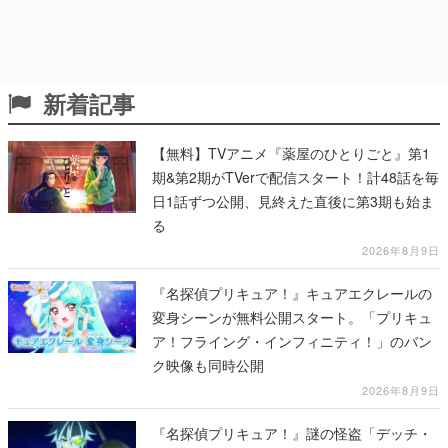
新着記事
【無料】TVアニメ『薬屋のひとりごと』第1
期&第2期がTVerで配信スタート！計48話を毎
日1話ずつ公開、見終えた直後に第3期も始ま
る
2026年8月9日
『名探偵プリキュア！』キュアエクレールの
変身シーンが無料公開スタート。「プリキュ
ア！フライング・インフィニティ！」のバン
ク映像も同時公開
2026年8月9日
『名探偵プリキュア！』謎の怪盗「デッチ・