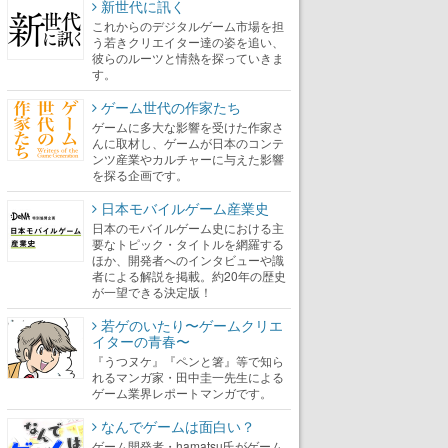
新世代に訊く
これからのデジタルゲーム市場を担
う若きクリエイター達の姿を追い、
彼らのルーツと情熱を探っていきま
す。
ゲーム世代の作家たち
ゲームに多大な影響を受けた作家さ
んに取材し、ゲームが日本のコンテ
ンツ産業やカルチャーに与えた影響
を探る企画です。
日本モバイルゲーム産業史
日本のモバイルゲーム史における主
要なトピック・タイトルを網羅する
ほか、開発者へのインタビューや識
者による解説を掲載。約20年の歴史
が一望できる決定版！
若ゲのいたり〜ゲームクリエ
イターの青春〜
『うつヌケ』『ペンと箸』等で知ら
れるマンガ家・田中圭一先生による
ゲーム業界レポートマンガです。
なんでゲームは面白い？
ゲーム開発者・hamatsu氏がゲーム