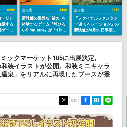
6292
3498
2310
注目度
注目度
ローリン
野球部の過酷な“補欠”を
『ファイナルファンタジ
会話する
体験するゲーム『球ひろ
ーⅦ リベレーション』の
愛ゲーム
いSimulator』が「1件」
新映像が8月26日早朝に
ソウルラ
のウィッシュリストをも
公開へ。『FF7』リメイ
。返事に
とにチェコ語に対応し
クシリーズの完結編、
U
SNSで話題に。『キング
「gamescom」のオープ
ダム・カム』開発元やチ
ニングナイトライブにて
コミックマーケット105に出展決定。
ェコのプロ野球選手から
ディレクターの浜口直樹
の和装イラストが公開。和装ミニキャラ
称賛の声
氏が登壇する予定
見温泉」をリアルに再現したブースが登
反応