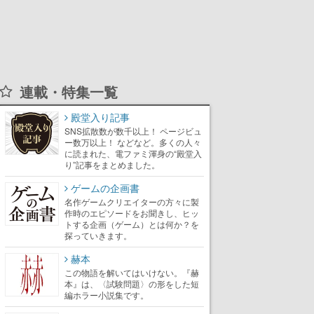
連載・特集一覧
殿堂入り記事
SNS拡散数が数千以上！ ページビュ
ー数万以上！ などなど。多くの人々
に読まれた、電ファミ渾身の“殿堂入
り”記事をまとめました。
ゲームの企画書
名作ゲームクリエイターの方々に製
作時のエピソードをお聞きし、ヒッ
トする企画（ゲーム）とは何か？を
探っていきます。
赫本
この物語を解いてはいけない。『赫
本』は、〈試験問題〉の形をした短
編ホラー小説集です。