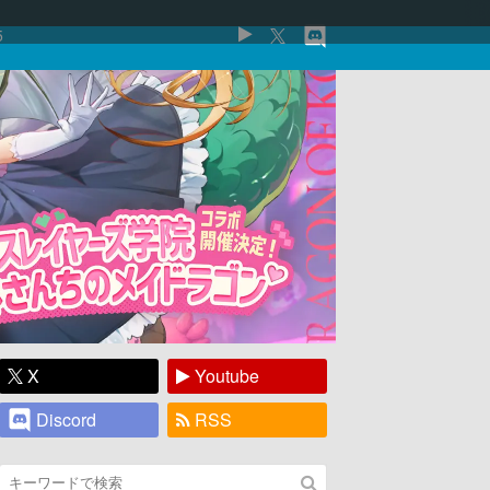
5
X
Youtube
Discord
RSS