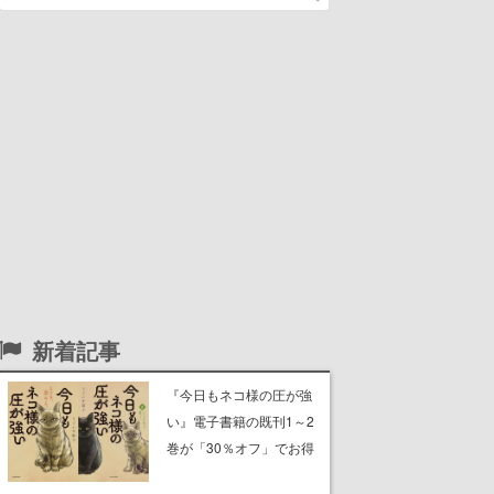
新着記事
『今日もネコ様の圧が強
い』電子書籍の既刊1～2
巻が「30％オフ」でお得
に。ジト目でツンツンし