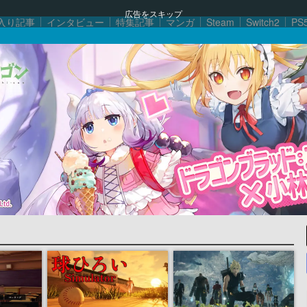
広告をスキップ
入り記事
インタビュー
特集記事
マンガ
Steam
Switch2
PS