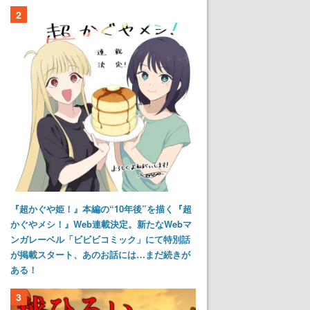
2
『超かぐや姫！』本編の“10年後”を描く『超
かぐやメシ！』Web連載決定。新たなWebマ
ンガレーベル「ビビビコミック」にて特別話
が掲載スタート、あのお話には…まだ続きが
ある！
3