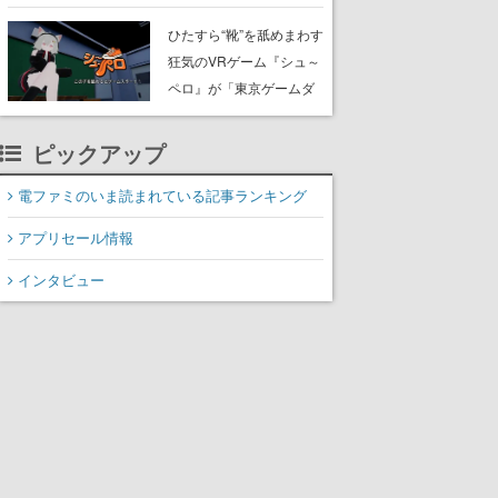
たネコたちと、ネコを溺
愛する人間のすれ違いを
ひたすら“靴”を舐めまわす
描く
狂気のVRゲーム『シュ～
ペロ』が「東京ゲームダ
ンジョン」に展示中。キ
ャッチコピーは「三度の
ピックアップ
飯より靴を舐めよう」と
前のめり。公式アカウン
電ファミのいま読まれている記事ランキング
トも開設され、2026年リ
アプリセール情報
リースに向けて開発中
インタビュー