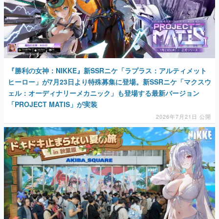
『勝利の女神：NIKKE』新SSRニケ「ラプラス：アルティメット
ヒーロー」が7月23日より特殊募集に登場。新SSRニケ「マクスウ
ェル：オーディナリーメカニック」も登場する最新バージョン
「PROJECT MATIS」が実装
2026年7月21日 公開