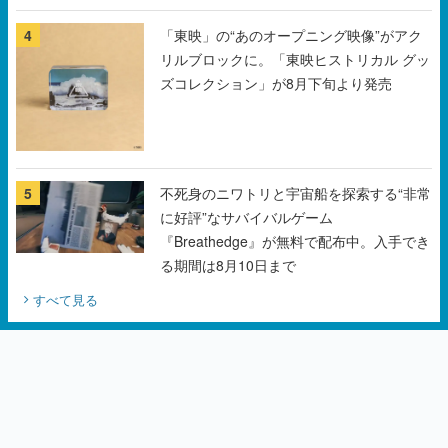
チェコのプロ野球選手から称賛の声
4
「東映」の“あのオープニング映像”がアク
リルブロックに。「東映ヒストリカル グッ
ズコレクション」が8月下旬より発売
5
不死身のニワトリと宇宙船を探索する“非常
に好評”なサバイバルゲーム
『Breathedge』が無料で配布中。入手でき
る期間は8月10日まで
すべて見る