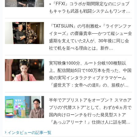
×『FFXI』コラボが期間限定なのにジョブ
もキャラも武器も戦闘システムもワンオフ
で作り込まれた理由を両ディレクターに聞
く
『TATSUJIN』の弓削雅稔×『ライデンファ
イターズ』の齋藤貴幸──かつて縦シュー全
盛期を支えていた2人が、30年後に同じ会
社で机を並べる理由とは。新作
『TATSUJIN EXTREME』で初タッグを組
んだレジェンド2人に訊く開発秘話
実写映像1000分、ルート分岐100種類以
上。配信開始5日で100万本を売った、中国
発の実写インタラクティブドラマゲーム
『盛世天下：女帝への道II』の、規模が違
うこだわりをプロデューサーに聞いた
半年でアプリストアをオープン？ スマホア
プリの“代替ストア”として、わずか6ヵ月で
国内向けローンチを行った発見型ストア
『あっぷアリーナ！』仕掛け人に話を聞い
てみた
インタビュー
の記事一覧