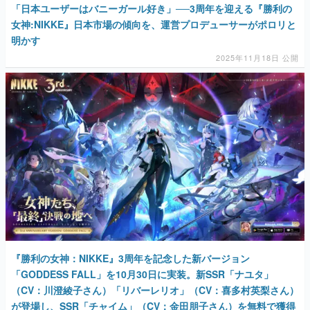
「日本ユーザーはバニーガール好き」──3周年を迎える『勝利の
女神:NIKKE』日本市場の傾向を、運営プロデューサーがポロリと
明かす
2025年11月18日 公開
『勝利の女神：NIKKE』3周年を記念した新バージョン
「GODDESS FALL」を10月30日に実装。新SSR「ナユタ」
（CV：川澄綾子さん）「リバーレリオ」（CV：喜多村英梨さん）
が登場し、SSR「チャイム」（CV：金田朋子さん）を無料で獲得