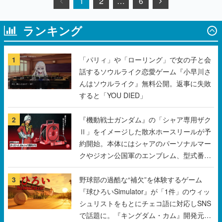
1
2
…
6
ランキング
1
「パリィ」や「ローリング」で女の子と会
話するソウルライク恋愛ゲーム『小早川さ
んはソウルライク』無料公開。返事に失敗
すると「YOU DIED」
2
『機動戦士ガンダム』の「シャア専用ザク
Ⅱ」をイメージした散水ホースリールが予
約開始。本体にはシャアのパーソナルマー
クやジオン公国軍のエンブレム、型式番号
などを配置
3
野球部の過酷な“補欠”を体験するゲーム
『球ひろいSimulator』が「1件」のウィッ
シュリストをもとにチェコ語に対応しSNS
で話題に。『キングダム・カム』開発元や