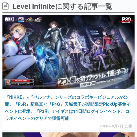
Level Infiniteに関する記事一覧
日本のコンテンツ産業やカルチャーに与えた影響を探る企
画です。
日本モバイルゲーム産業史
日本のモバイルゲーム史における主要なトピック・タイト
ルを網羅するほか、開発者へのインタビューや識者による
解説を掲載。約20年の歴史が一望できる決定版！
若ゲのいたり〜ゲームクリエイターの青春〜
『うつヌケ』『ペンと箸』等で知られるマンガ家・田中圭
一先生によるゲーム業界レポートマンガです。
なんでゲームは面白い？
ゲーム開発者・hamatsu氏がゲームの魅力を画面や操作の
具体的な形から解き明かしていく、硬派で骨太な評論連載
です。
ゲームが変えた日本語
『NIKKE』×『ペルソナ』シリーズのコラボキービジュアルが公
「経験値」「裏技」「ラスボス」… ゲームにまつわる言葉
の起源や用法の変遷を、コンピューター文化史研究家・タ
開。『P5R』新島真と『P4G』天城雪子が期間限定PickUp募集イ
イニーP氏が徹底調査。
ベントに登場、『P3R』アイギスは14日間ログインイベント、コ
ラボイベントのクリアで獲得可能
カテゴリ
2026年8月7日 公開
特集記事