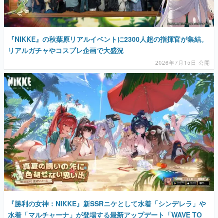
『NIKKE』の秋葉原リアルイベントに2300人超の指揮官が集結。
リアルガチャやコスプレ企画で大盛況
2026年7月15日 公開
『勝利の女神：NIKKE』新SSRニケとして水着「シンデレラ」や
水着「マルチャーナ」が登場する最新アップデート「WAVE TO