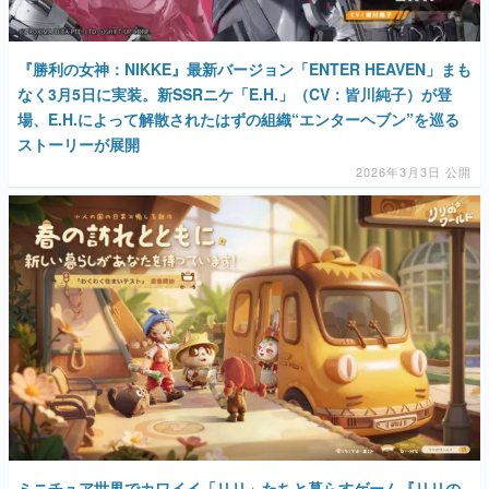
『勝利の女神：NIKKE』最新バージョン「ENTER HEAVEN」まも
なく3月5日に実装。新SSRニケ「E.H.」（CV：皆川純子）が登
場、E.H.によって解散されたはずの組織“エンターヘブン”を巡る
ストーリーが展開
2026年3月3日 公開
ミニチュア世界でカワイイ「リリ」たちと暮らすゲーム『リリの