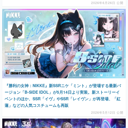
2026年6月26日 公開
『勝利の女神：NIKKE』新SSRニケ「ミント」が登場する最新バ
ージョン「B-SIDE IDOL」が5月14日より実装。新ストーリーイ
ベントのほか、SSR「イヴ」やSSR「レイヴン」が再登場、「紅
蓮」などの人気コスチュームも再販
2026年5月12日 公開