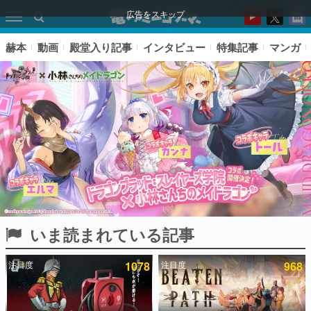
広告をスキップ
赫本
動画
殿堂入り記事
インタビュー
特集記事
マンガ
いま読まれている記事
ピックアップ
注目度
1078
注目度
968
電ファミのいま読まれている記事ランキング
アプリセール情報