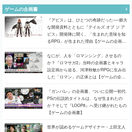
ゲームの企画書
『アビス』は、ひとつの奇跡だった──膨大
な開発資料とともに『テイルズ オブ ジ ア
ビス』開発陣に聞く、「生まれた意味を知
るRPG」が生まれた理由【ゲームの企画
書】
なにが、人を「ロマンシング」させるの
か？『ロマサガ2』当時の企画書とキャラ
設定画から迫る、河津秋敏がRPGに生み出
した「ロマン」の正体とは【ゲームの企画
書】
『ガンパレ』の企画書、ついに公開━初代
PSの伝説的タイトルは、なぜ生まれたの
か？そして『LOOP8』へ受け継がれたもの
【ゲームの企画書】
世界が認めるゲームデザイナー・上田文人