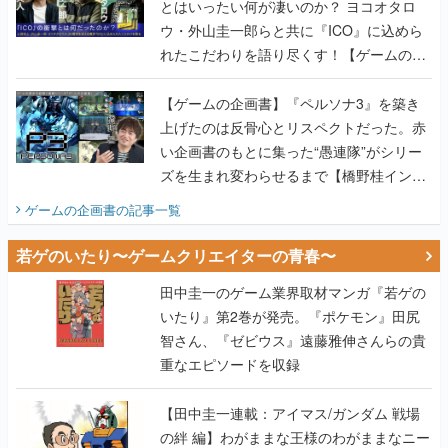
とはいったい何が凄いのか？ ヨコオタロ
ウ・外山圭一郎らと共に『ICO』に込めら
れたこだわりを語り尽くす！【ゲームの企
画書】
【ゲームの企画書】『ペルソナ3』を築き
上げたのは反骨心とリスペクトだった。赤
い企画書のもとに集った“愚連隊”がシリー
ズを生まれ変わらせるまで【橋野桂インタ
ビュー】
ゲームの企画書
の記事一覧
若ゲのいたり〜ゲームクリエイターの青春〜
田中圭一のゲーム業界取材マンガ『若ゲの
いたり』第2巻が発売。『ポケモン』田尻
智さん、『ゼビウス』遠藤雅伸さんらの貴
重なエピソードを収録
【田中圭一連載：アイマス/ガンダム 戦場
の絆 編】わがままな王様のわがままなニー