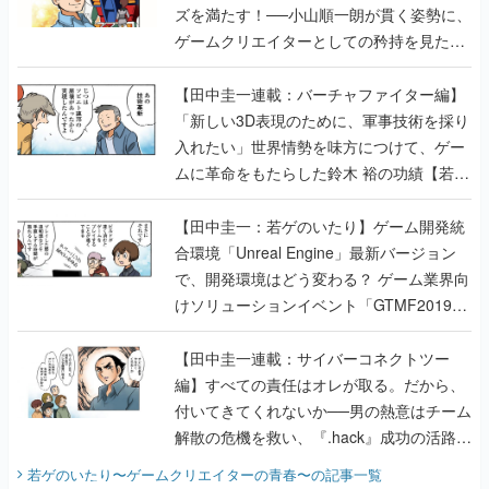
ズを満たす！──小山順一朗が貫く姿勢に、
ゲームクリエイターとしての矜持を見た
【若ゲのいたり最終回】
【田中圭一連載：バーチャファイター編】
「新しい3D表現のために、軍事技術を採り
入れたい」世界情勢を味方につけて、ゲー
ムに革命をもたらした鈴木 裕の功績【若ゲ
のいたり】
【田中圭一：若ゲのいたり】ゲーム開発統
合環境「Unreal Engine」最新バージョン
で、開発環境はどう変わる？ ゲーム業界向
けソリューションイベント「GTMF2019」
に行って、より理解を深めよう【PR】
【田中圭一連載：サイバーコネクトツー
編】すべての責任はオレが取る。だから、
付いてきてくれないか──男の熱意はチーム
解散の危機を救い、『.hack』成功の活路を
開く。業界の快男児・松山 洋に流れる血は
若ゲのいたり〜ゲームクリエイターの青春〜
の記事一覧
『少年ジャンプ』色だった【若ゲのいた