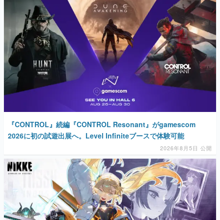
マンガ
女性向け
アプリレビュー
その他
電ファミニコゲーマーとは？
運営：株式会社マレ
『CONTROL』続編『CONTROL Resonant』がgamescom
2026に初の試遊出展へ。Level Infiniteブースで体験可能
2026年8月5日 公開