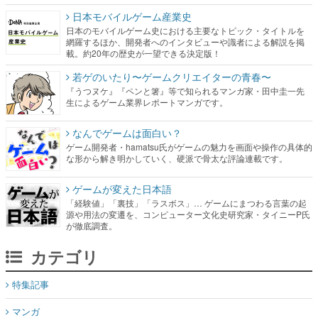
日本モバイルゲーム産業史
日本のモバイルゲーム史における主要なトピック・タイトルを
網羅するほか、開発者へのインタビューや識者による解説を掲
載。約20年の歴史が一望できる決定版！
若ゲのいたり〜ゲームクリエイターの青春〜
『うつヌケ』『ペンと箸』等で知られるマンガ家・田中圭一先
生によるゲーム業界レポートマンガです。
なんでゲームは面白い？
ゲーム開発者・hamatsu氏がゲームの魅力を画面や操作の具体的
な形から解き明かしていく、硬派で骨太な評論連載です。
ゲームが変えた日本語
「経験値」「裏技」「ラスボス」… ゲームにまつわる言葉の起
源や用法の変遷を、コンピューター文化史研究家・タイニーP氏
が徹底調査。
カテゴリ
特集記事
マンガ