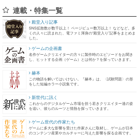
連載・特集一覧
殿堂入り記事
SNS拡散数が数千以上！ ページビュー数万以上！ などなど。多
くの人々に読まれた、電ファミ渾身の“殿堂入り”記事をまとめま
した。
ゲームの企画書
名作ゲームクリエイターの方々に製作時のエピソードをお聞き
し、ヒットする企画（ゲーム）とは何か？を探っていきます。
赫本
この物語を解いてはいけない。『赫本』は、〈試験問題〉の形
をした短編ホラー小説集です。
新世代に訊く
これからのデジタルゲーム市場を担う若きクリエイター達の姿
を追い、彼らのルーツと情熱を探っていきます。
ゲーム世代の作家たち
ゲームに多大な影響を受けた作家さんに取材し、ゲームが日本
のコンテンツ産業やカルチャーに与えた影響を探る企画です。