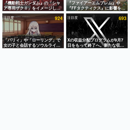
『機動戦士ガンダム』の「シャ
『ファイアーエムブレム』や
ア専用ザクⅡ」をイメージした
『FFタクティクス』に影響を受
インタビュー
散水ホースリールが予約開始。
けた新作戦略RPG『Beaten
注目度
924
注目度
693
本体にはシャアのパーソナルマ
Path』2027年に発売へ。
連載・特集一覧
ークやジオン公国軍のエンブレ
PC（Steam）、PS5、Xbox、
ム、型式番号などを配置
Switch向けにリリース予定
殿堂入り記事
SNS拡散数が数千以上！ ページビュー数万以上！ などな
「パリィ」や「ローリング」で
Xの収益分配プログラムが9月7
ど。多くの人々に読まれた、電ファミ渾身の“殿堂入り”記
女の子と会話するソウルライク
日をもって終了へ。新たな収益
事をまとめました。
恋愛ゲーム『小早川さんはソウ
化制度「Original Content
ルライク』無料公開。返事に失
Rewards Program」を発表
ゲームの企画書
敗すると「YOU DIED」
名作ゲームクリエイターの方々に製作時のエピソードをお
聞きし、ヒットする企画（ゲーム）とは何か？を探ってい
きます。
赫本
この物語を解いてはいけない。『赫本』は、〈試験問題〉
の形をした短編ホラー小説集です。
新世代に訊く
これからのデジタルゲーム市場を担う若きクリエイター達
の姿を追い、彼らのルーツと情熱を探っていきます。
ゲーム世代の作家たち
ゲームに多大な影響を受けた作家さんに取材し、ゲームが