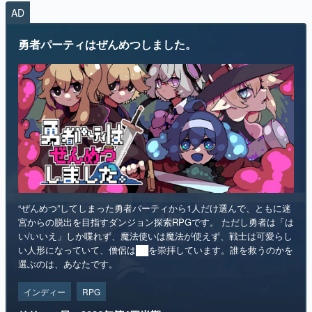
AD
勇者パーティはぜんめつしました。
“ぜんめつ”してしまった勇者パーティから1人だけ選んで、ともに迷
宮からの脱出を目指すダンジョン探索RPGです。 ただし勇者は「は
い/いいえ」しか喋れず、魔法使いは魔法が使えず、戦士は可愛らし
い人形になっていて、僧侶は██を崇拝しています。誰を救うのかを
選ぶのは、あなたです。
インディー
RPG