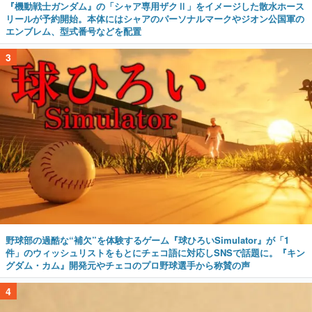
『機動戦士ガンダム』の「シャア専用ザクⅡ」をイメージした散水ホース
リールが予約開始。本体にはシャアのパーソナルマークやジオン公国軍の
エンブレム、型式番号などを配置
3
野球部の過酷な“補欠”を体験するゲーム『球ひろいSimulator』が「1
件」のウィッシュリストをもとにチェコ語に対応しSNSで話題に。『キン
グダム・カム』開発元やチェコのプロ野球選手から称賛の声
4