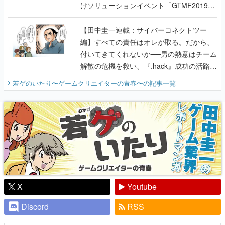
けソリューションイベント「GTMF2019」
に行って、より理解を深めよう【PR】
【田中圭一連載：サイバーコネクトツー
編】すべての責任はオレが取る。だから、
付いてきてくれないか──男の熱意はチーム
解散の危機を救い、『.hack』成功の活路を
開く。業界の快男児・松山 洋に流れる血は
若ゲのいたり〜ゲームクリエイターの青春〜
の記事一覧
『少年ジャンプ』色だった【若ゲのいた
り】
X
Youtube
Discord
RSS