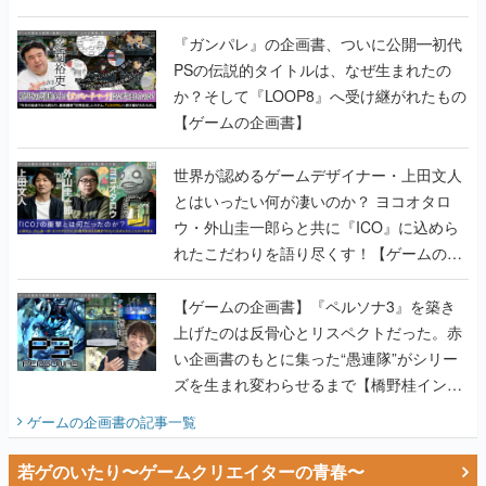
書】
『ガンパレ』の企画書、ついに公開━初代
PSの伝説的タイトルは、なぜ生まれたの
か？そして『LOOP8』へ受け継がれたもの
【ゲームの企画書】
世界が認めるゲームデザイナー・上田文人
とはいったい何が凄いのか？ ヨコオタロ
ウ・外山圭一郎らと共に『ICO』に込めら
れたこだわりを語り尽くす！【ゲームの企
画書】
【ゲームの企画書】『ペルソナ3』を築き
上げたのは反骨心とリスペクトだった。赤
い企画書のもとに集った“愚連隊”がシリー
ズを生まれ変わらせるまで【橋野桂インタ
ビュー】
ゲームの企画書
の記事一覧
若ゲのいたり〜ゲームクリエイターの青春〜