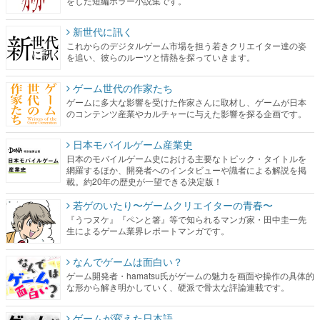
をした短編ホラー小説集です。
新世代に訊く
これからのデジタルゲーム市場を担う若きクリエイター達の姿
を追い、彼らのルーツと情熱を探っていきます。
ゲーム世代の作家たち
ゲームに多大な影響を受けた作家さんに取材し、ゲームが日本
のコンテンツ産業やカルチャーに与えた影響を探る企画です。
日本モバイルゲーム産業史
日本のモバイルゲーム史における主要なトピック・タイトルを
網羅するほか、開発者へのインタビューや識者による解説を掲
載。約20年の歴史が一望できる決定版！
若ゲのいたり〜ゲームクリエイターの青春〜
『うつヌケ』『ペンと箸』等で知られるマンガ家・田中圭一先
生によるゲーム業界レポートマンガです。
なんでゲームは面白い？
ゲーム開発者・hamatsu氏がゲームの魅力を画面や操作の具体的
な形から解き明かしていく、硬派で骨太な評論連載です。
ゲームが変えた日本語