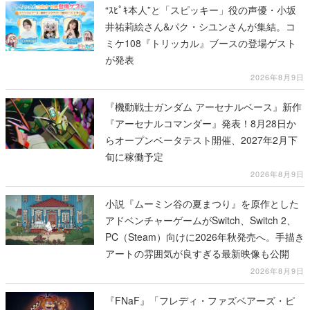
“ｽﾋﾟｷ本人”と「スピッキー」役の声優・小坂
井祐莉絵さん&パク・シユンさんが集結。コ
ミケ108『トリッカル』ブースの登場ゲスト
が発表
2026年8月9日
『機動戦士ガンダム アーセナルベース』新作
『アーセナルコマンダー』発表！8月28日か
らオープンベータテスト開催、2027年2月下
旬に稼働予定
2026年8月9日
小説『ムーミン谷の夏まつり』を原作とした
アドベンチャーゲームがSwitch、Switch 2、
PC（Steam）向けに2026年秋発売へ。手描き
アートの雰囲気が良すぎる最新映像も公開
2026年8月9日
『FNaF』「フレディ・ファズベアーズ・ピ