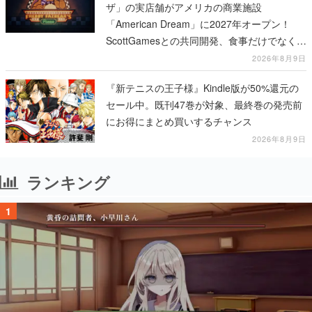
ザ」の実店舗がアメリカの商業施設
「American Dream」に2027年オープン！
ScottGamesとの共同開発、食事だけでなくス
テージショーや没入型のホラー体験も楽しめ
2026年8月9日
る
『新テニスの王子様』Kindle版が50%還元の
セール中。既刊47巻が対象、最終巻の発売前
にお得にまとめ買いするチャンス
2026年8月9日
ランキング
1