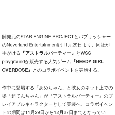
マンガ
女性向け
アプリレビュー
開発元のSTAR ENGINE PROJECTとパブリッシャー
その他
のNeverland Entertainmentは11月29日より、同社が
手がける
とWSS
『アストラルパーティー』
電ファミニコゲーマーとは？
playgroundが販売する人気ゲーム
『NEEDY GIRL
運営：株式会社マレ
とのコラボイベントを実施する。
OVERDOSE』
作中に登場する「あめちゃん」と彼女のネット上での
姿「超てんちゃん」が『アストラルパーティー』のプ
レイアブルキャラクターとして実装へ。コラボイベン
トの期間は11月29日から12月27日までとなってい