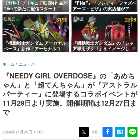
【無料】プリキュア映画4作品が
『FNaF』「フレディ・ファズベ
TVerで新たに配信スタート！な
アーズ・ピザ」の実店舗がアメ
インタビュー
んと2018年～2024年の映画ほぼ
リカの商業施設「American
注目度
3190
注目度
2706
すべてが見放題に、ぶっちゃけ
Dream」に2027年オープン！
連載・特集一覧
ありえないラインナップ
ScottGamesとの共同開発、食
事だけでなくステージショーや
殿堂入り記事
没入型のホラー体験も楽しめる
SNS拡散数が数千以上！ ページビュー数万以上！ などな
『機動戦士ガンダム アーセナル
『機動戦士ガンダム』の「シャ
ど。多くの人々に読まれた、電ファミ渾身の“殿堂入り”記
ベース』新作『アーセナルコマ
ア専用ザクⅡ」をイメージした
事をまとめました。
ンダー』発表！8月28日からオ
散水ホースリールが予約開始。
ープンベータテスト開催、2027
本体にはシャアのパーソナルマ
ゲームの企画書
ホーム
ニュース
年2月下旬に稼働予定
ークやジオン公国軍のエンブレ
名作ゲームクリエイターの方々に製作時のエピソードをお
聞きし、ヒットする企画（ゲーム）とは何か？を探ってい
ム、型式番号などを配置
『NEEDY GIRL OVERDOSE』の「あめち
きます。
ゃん」と「超てんちゃん」が『アストラル
赫本
この物語を解いてはいけない。『赫本』は、〈試験問題〉
パーティー』に登場するコラボイベントが
の形をした短編ホラー小説集です。
11月29日より実施。開催期間は12月27日ま
で
新世代に訊く
これからのデジタルゲーム市場を担う若きクリエイター達
の姿を追い、彼らのルーツと情熱を探っていきます。
2024年11月26日 15:00
反応
ゲーム世代の作家たち
ゲームに多大な影響を受けた作家さんに取材し、ゲームが