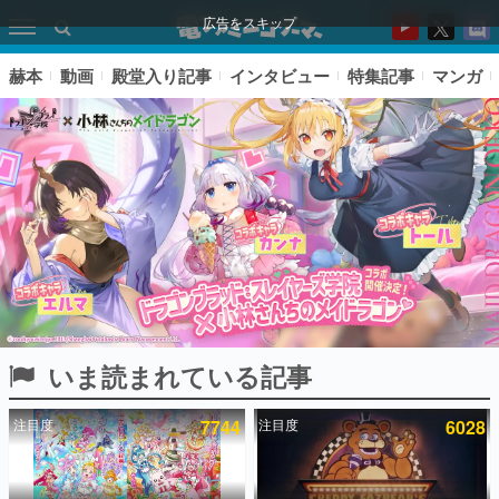
広告をスキップ
赫本
動画
殿堂入り記事
インタビュー
特集記事
マンガ
いま読まれている記事
ピックアップ
注目度
7744
注目度
6028
電ファミのいま読まれている記事ランキング
アプリセール情報