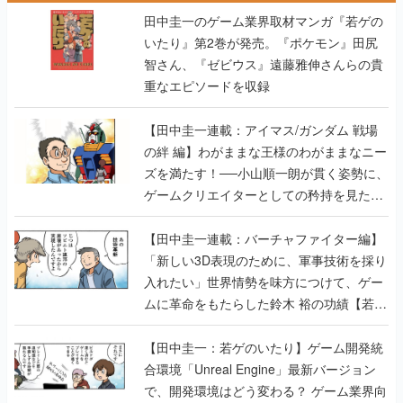
田中圭一のゲーム業界取材マンガ『若ゲの
いたり』第2巻が発売。『ポケモン』田尻
智さん、『ゼビウス』遠藤雅伸さんらの貴
重なエピソードを収録
【田中圭一連載：アイマス/ガンダム 戦場
の絆 編】わがままな王様のわがままなニー
ズを満たす！──小山順一朗が貫く姿勢に、
ゲームクリエイターとしての矜持を見た
【若ゲのいたり最終回】
【田中圭一連載：バーチャファイター編】
「新しい3D表現のために、軍事技術を採り
入れたい」世界情勢を味方につけて、ゲー
ムに革命をもたらした鈴木 裕の功績【若ゲ
のいたり】
【田中圭一：若ゲのいたり】ゲーム開発統
合環境「Unreal Engine」最新バージョン
で、開発環境はどう変わる？ ゲーム業界向