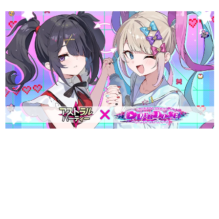
日本のコンテンツ産業やカルチャーに与えた影響を探る企
画です。
日本モバイルゲーム産業史
日本のモバイルゲーム史における主要なトピック・タイト
ルを網羅するほか、開発者へのインタビューや識者による
解説を掲載。約20年の歴史が一望できる決定版！
若ゲのいたり〜ゲームクリエイターの青春〜
『うつヌケ』『ペンと箸』等で知られるマンガ家・田中圭
一先生によるゲーム業界レポートマンガです。
なんでゲームは面白い？
ゲーム開発者・hamatsu氏がゲームの魅力を画面や操作の
具体的な形から解き明かしていく、硬派で骨太な評論連載
です。
ゲームが変えた日本語
「経験値」「裏技」「ラスボス」… ゲームにまつわる言葉
の起源や用法の変遷を、コンピューター文化史研究家・タ
イニーP氏が徹底調査。
カテゴリ
特集記事