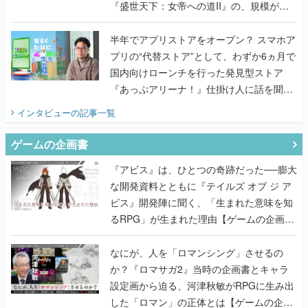
『盛世天下：女帝への道II』の、規模が違
うこだわりをプロデューサーに聞いた
半年でアプリストアをオープン？ スマホア
プリの“代替ストア”として、わずか6ヵ月で
国内向けローンチを行った発見型ストア
『あっぷアリーナ！』仕掛け人に話を聞い
てみた
インタビュー
の記事一覧
ゲームの企画書
『アビス』は、ひとつの奇跡だった──膨大
な開発資料とともに『テイルズ オブ ジ ア
ビス』開発陣に聞く、「生まれた意味を知
るRPG」が生まれた理由【ゲームの企画
書】
なにが、人を「ロマンシング」させるの
か？『ロマサガ2』当時の企画書とキャラ
設定画から迫る、河津秋敏がRPGに生み出
した「ロマン」の正体とは【ゲームの企画