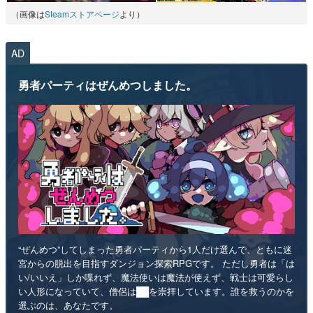
（画像は
Steamストアページ
より）
AD
勇者パーティはぜんめつしました。
“ぜんめつ”してしまった勇者パーティから1人だけ選んで、ともに迷
宮からの脱出を目指すダンジョン探索RPGです。 ただし勇者は「は
い/いいえ」しか喋れず、魔法使いは魔法が使えず、戦士は可愛らし
い人形になっていて、僧侶は██を崇拝しています。誰を救うのかを
選ぶのは、あなたです。