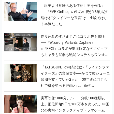
「現実より意味のある仮想世界を作る」
──『EVE Online』の生みの親が18年掲げ
続ける”クレイジーな宣言”は、比喩ではな
く本気だった
作り込みのすさまじさにコラボ先も驚嘆
──『Wizardry Variants Daphne』
×『FFXI』コラボが期間限定なのにジョブ
もキャラも武器も戦闘システムもワンオフ
で作り込まれた理由を両ディレクターに聞
く
『TATSUJIN』の弓削雅稔×『ライデンファ
イターズ』の齋藤貴幸──かつて縦シュー全
盛期を支えていた2人が、30年後に同じ会
社で机を並べる理由とは。新作
『TATSUJIN EXTREME』で初タッグを組
んだレジェンド2人に訊く開発秘話
実写映像1000分、ルート分岐100種類以
上。配信開始5日で100万本を売った、中国
発の実写インタラクティブドラマゲーム