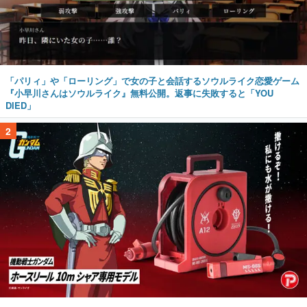
「パリィ」や「ローリング」で女の子と会話するソウルライク恋愛ゲーム
『小早川さんはソウルライク』無料公開。返事に失敗すると「YOU
DIED」
2