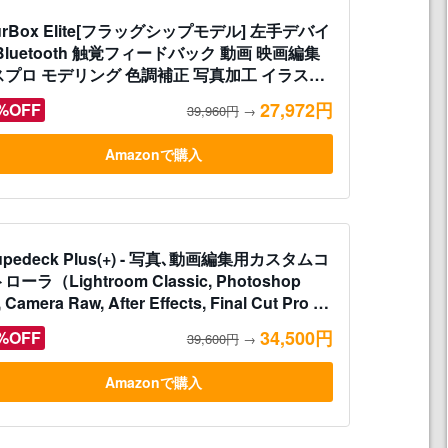
urBox Elite[フラッグシップモデル] 左手デバイ
Bluetooth 触覚フィードバック 動画 映画編集
スプロ モデリング 色調補正 写真加工 イラスト
インド操作 ClipStudioPaint Photoshop
27,972円
%OFF
39,960円
→
inciResolve FCPX Premiere Filmora
ghtroom Capcut AutoCAD 板タブ 液タブ マウ
Amazonで購入
対応
upedeck Plus(+) - 写真､動画編集用カスタムコ
ローラ（Lightroom Classic, Photoshop
 Camera Raw, After Effects, Final Cut Pro X,
dition, Premiere Pro CC用）【日本語対応】
34,500円
%OFF
39,600円
→
Amazonで購入