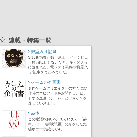
連載・特集一覧
殿堂入り記事
SNS拡散数が数千以上！ ページビュ
ー数万以上！ などなど。多くの人々
に読まれた、電ファミ渾身の“殿堂入
り”記事をまとめました。
ゲームの企画書
名作ゲームクリエイターの方々に製
作時のエピソードをお聞きし、ヒッ
トする企画（ゲーム）とは何か？を
探っていきます。
赫本
この物語を解いてはいけない。『赫
本』は、〈試験問題〉の形をした短
編ホラー小説集です。