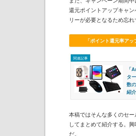
また、キャンペーン期間中
還元ポイントアップキャン
リーが必要となるため忘れ
「ポイント還元率アッ
関連記事
「A
ター
数
紹
本稿ではそんな多くのセー
してまとめて紹介する。興
だ。