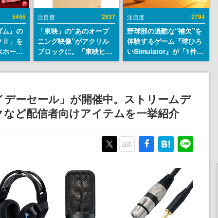
5456
2937
2794
注目度
注目度
ダム』の
「東映」の“あのオープ
野球部の過酷な“補欠”を
クⅡ」を
ニング映像”がアクリル
体験するゲーム『球ひろ
水ホース
ブロックに。「東映ヒス
いSimulator』が「1件」
始。本体
トリカル グッズコレクシ
のウィッシュリストをも
ーソナル
ョン」が8月下旬より発
とにチェコ語に対応し
公国軍の
売
SNSで話題に。『キング
式番号な
ダム・カム』開発元やチ
フライデーセール」が開催中。ストリームデ
ェコのプロ野球選手から
クなど配信者向けアイテムを一挙紹介
称賛の声
反応