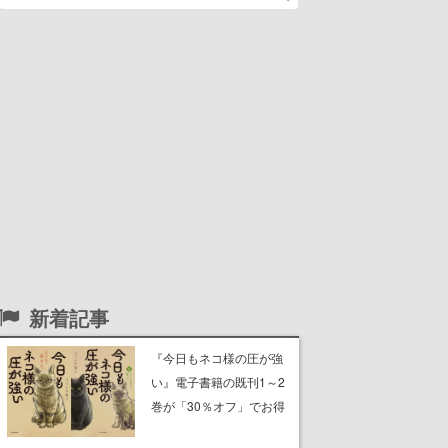
新着記事
『今日もネコ様の圧が強
い』電子書籍の既刊1～2
巻が「30％オフ」でお得
に。ジト目でツンツンし