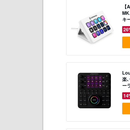
【A
MK
キ
ラー
26
連携
Lo
楽
ー
ス
14