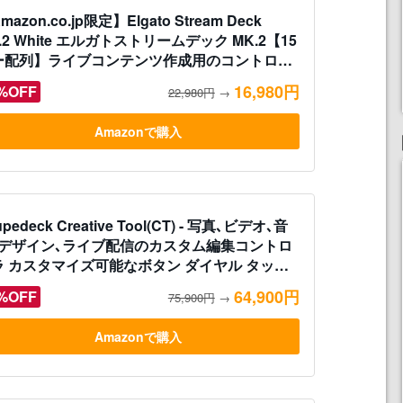
mazon.co.jp限定】Elgato Stream Deck
.2 White エルガトストリームデック MK.2【15
ー配列】ライブコンテンツ作成用のコントロー
 配信者向けデバイス OBS/Twitch /YouTube
16,980円
%OFF
22,980円
→
 Mac/PC対応
Amazonで購入
upedeck Creative Tool(CT) - 写真､ビデオ､音
､デザイン､ライブ配信のカスタム編集コントロ
ラ カスタマイズ可能なボタン ダイヤル タッチ
クリーン ホイール付き 【日本語対応】
64,900円
%OFF
75,900円
→
Amazonで購入