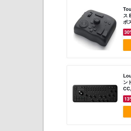
To
ス 
ポ
ブラ
30
DaV
Li
ス
Lo
ント
CC,
Au
13