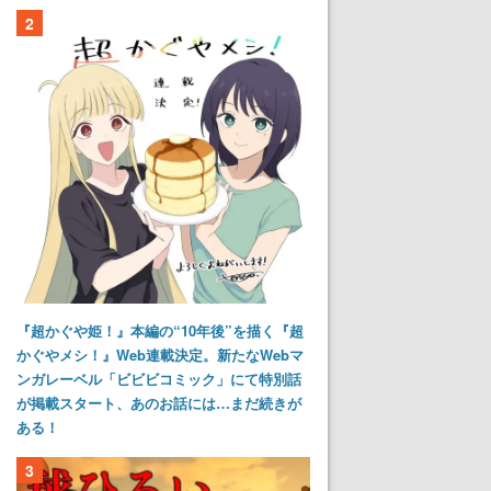
2
『超かぐや姫！』本編の“10年後”を描く『超
かぐやメシ！』Web連載決定。新たなWebマ
ンガレーベル「ビビビコミック」にて特別話
が掲載スタート、あのお話には…まだ続きが
ある！
3