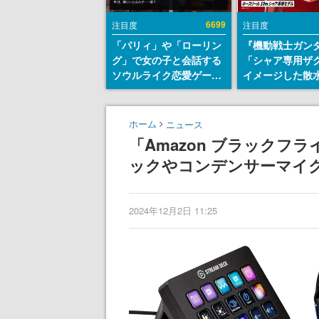
6699
注目度
注目度
「パリィ」や「ローリン
『機動戦士ガン
グ」で女の子と会話する
「シャア専用ザ
ソウルライク恋愛ゲーム
イメージした散
『小早川さんはソウルラ
リールが予約開
イク』無料公開。返事に
にはシャアのパ
失敗すると「YOU
マークやジオン
ホーム
ニュース
DIED」
エンブレム、型
「Amazon ブラック
どを配置
ックやコンデンサーマイ
2024年12月2日 11:25