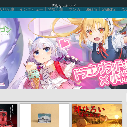
広告をスキップ
入り記事
インタビュー
特集記事
マンガ
Steam
Switch2
PS