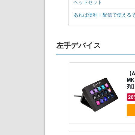
ヘッドセット
あれば便利！配信で使える
左手デバイス
【A
MK
列
信者
26
Ma