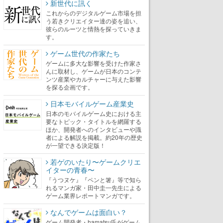
新世代に訊く
これからのデジタルゲーム市場を担
う若きクリエイター達の姿を追い、
彼らのルーツと情熱を探っていきま
す。
ゲーム世代の作家たち
ゲームに多大な影響を受けた作家さ
んに取材し、ゲームが日本のコンテ
ンツ産業やカルチャーに与えた影響
を探る企画です。
日本モバイルゲーム産業史
日本のモバイルゲーム史における主
要なトピック・タイトルを網羅する
ほか、開発者へのインタビューや識
者による解説を掲載。約20年の歴史
が一望できる決定版！
若ゲのいたり〜ゲームクリエ
イターの青春〜
『うつヌケ』『ペンと箸』等で知ら
れるマンガ家・田中圭一先生による
ゲーム業界レポートマンガです。
なんでゲームは面白い？
ゲーム開発者・hamatsu氏がゲーム