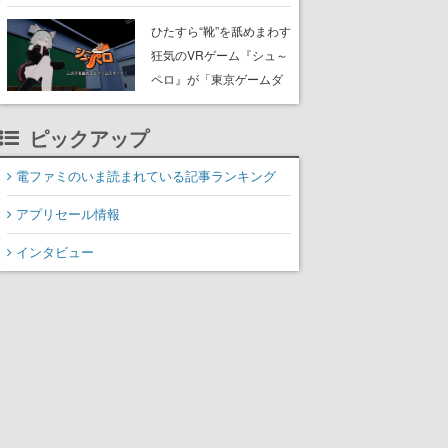
たネコたちと、ネコを溺
愛する人間のすれ違いを
ひたすら“靴”を舐めまわす
描く
狂気のVRゲーム『シュ～
ペロ』が「東京ゲームダ
ンジョン」に展示中。キ
ャッチコピーは「三度の
ピックアップ
飯より靴を舐めよう」と
前のめり。公式アカウン
電ファミのいま読まれている記事ランキング
トも開設され、2026年リ
アプリセール情報
リースに向けて開発中
インタビュー