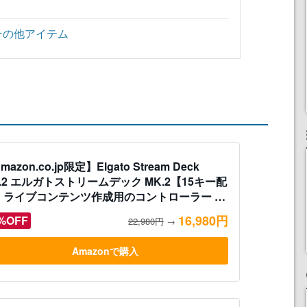
その他アイテム
mazon.co.jp限定】Elgato Stream Deck
.2 エルガトストリームデック MK.2【15キー配
】ライブコンテンツ作成用のコントローラー 配
向けデバイス OBS/Twitch /YouTube連携
16,980円
%OFF
22,980円
→
c/PC対応
Amazonで購入