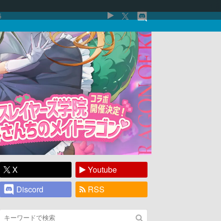
5
X
Youtube
Discord
RSS