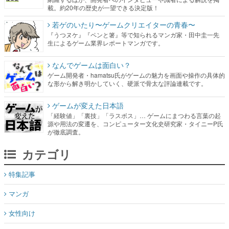
載。約20年の歴史が一望できる決定版！
若ゲのいたり〜ゲームクリエイターの青春〜
『うつヌケ』『ペンと箸』等で知られるマンガ家・田中圭一先
生によるゲーム業界レポートマンガです。
なんでゲームは面白い？
ゲーム開発者・hamatsu氏がゲームの魅力を画面や操作の具体的
な形から解き明かしていく、硬派で骨太な評論連載です。
ゲームが変えた日本語
「経験値」「裏技」「ラスボス」… ゲームにまつわる言葉の起
源や用法の変遷を、コンピューター文化史研究家・タイニーP氏
が徹底調査。
カテゴリ
特集記事
マンガ
女性向け