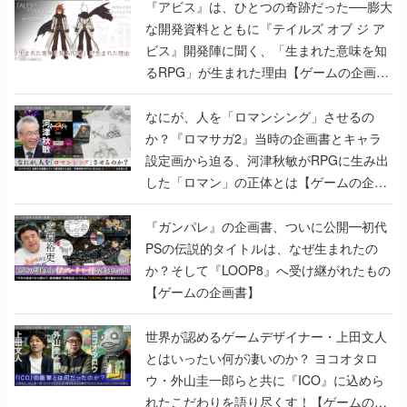
『アビス』は、ひとつの奇跡だった──膨大
な開発資料とともに『テイルズ オブ ジ ア
ビス』開発陣に聞く、「生まれた意味を知
るRPG」が生まれた理由【ゲームの企画
書】
なにが、人を「ロマンシング」させるの
か？『ロマサガ2』当時の企画書とキャラ
設定画から迫る、河津秋敏がRPGに生み出
した「ロマン」の正体とは【ゲームの企画
書】
『ガンパレ』の企画書、ついに公開━初代
PSの伝説的タイトルは、なぜ生まれたの
か？そして『LOOP8』へ受け継がれたもの
【ゲームの企画書】
世界が認めるゲームデザイナー・上田文人
とはいったい何が凄いのか？ ヨコオタロ
ウ・外山圭一郎らと共に『ICO』に込めら
れたこだわりを語り尽くす！【ゲームの企