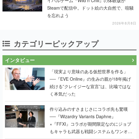
イバルゲーム『Wild n Chill』の体験版が
Steamで配信中。ドット絵の大自然で、喧騒
を忘れよう
2026年8月8日
カテゴリーピックアップ
インタビュー
「現実より意味のある仮想世界を作る」
──『EVE Online』の生みの親が18年掲げ
続ける”クレイジーな宣言”は、比喩ではな
く本気だった
作り込みのすさまじさにコラボ先も驚嘆
──『Wizardry Variants Daphne』
×『FFXI』コラボが期間限定なのにジョブ
もキャラも武器も戦闘システムもワンオフ
で作り込まれた理由を両ディレクターに聞