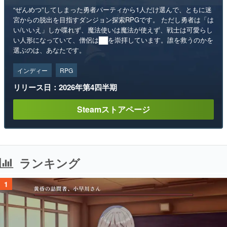
“ぜんめつ”してしまった勇者パーティから1人だけ選んで、ともに迷
宮からの脱出を目指すダンジョン探索RPGです。 ただし勇者は「は
い/いいえ」しか喋れず、魔法使いは魔法が使えず、戦士は可愛らし
い人形になっていて、僧侶は██を崇拝しています。誰を救うのかを
選ぶのは、あなたです。
インディー
RPG
リリース日：2026年第4四半期
Steamストアページ
ランキング
1