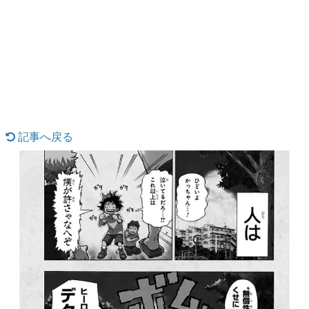
日本のコンテンツ産業やカルチャーに与えた影響を探る企
画です。
日本モバイルゲーム産業史
日本のモバイルゲーム史における主要なトピック・タイト
ルを網羅するほか、開発者へのインタビューや識者による
解説を掲載。約20年の歴史が一望できる決定版！
若ゲのいたり〜ゲームクリエイターの青春〜
『うつヌケ』『ペンと箸』等で知られるマンガ家・田中圭
一先生によるゲーム業界レポートマンガです。
記事へ戻る
なんでゲームは面白い？
ゲーム開発者・hamatsu氏がゲームの魅力を画面や操作の
具体的な形から解き明かしていく、硬派で骨太な評論連載
です。
ゲームが変えた日本語
「経験値」「裏技」「ラスボス」… ゲームにまつわる言葉
の起源や用法の変遷を、コンピューター文化史研究家・タ
イニーP氏が徹底調査。
カテゴリ
特集記事