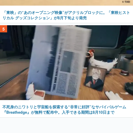
「東映」の“あのオープニング映像”がアクリルブロックに。「東映ヒスト
リカル グッズコレクション」が8月下旬より発売
5
不死身のニワトリと宇宙船を探索する“非常に好評”なサバイバルゲーム
『Breathedge』が無料で配布中。入手できる期間は8月10日まで