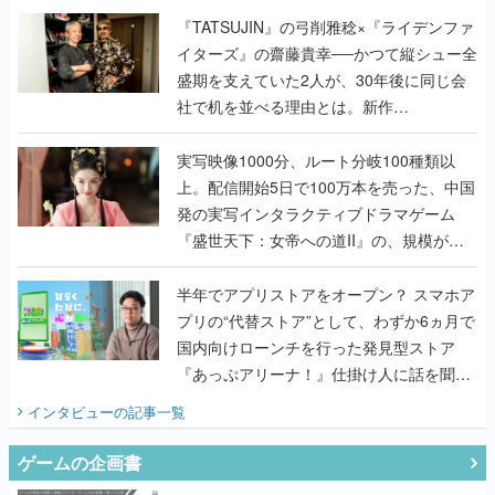
く
『TATSUJIN』の弓削雅稔×『ライデンファ
イターズ』の齋藤貴幸──かつて縦シュー全
盛期を支えていた2人が、30年後に同じ会
社で机を並べる理由とは。新作
『TATSUJIN EXTREME』で初タッグを組
んだレジェンド2人に訊く開発秘話
実写映像1000分、ルート分岐100種類以
上。配信開始5日で100万本を売った、中国
発の実写インタラクティブドラマゲーム
『盛世天下：女帝への道II』の、規模が違
うこだわりをプロデューサーに聞いた
半年でアプリストアをオープン？ スマホア
プリの“代替ストア”として、わずか6ヵ月で
国内向けローンチを行った発見型ストア
『あっぷアリーナ！』仕掛け人に話を聞い
てみた
インタビュー
の記事一覧
ゲームの企画書