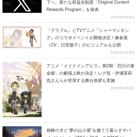
了へ。新たな収益化制度「Original Content
Rewards Program」を発表
2026年8月8日
『グラブル』とTVアニメ『シャーマンキン
グ』のコラボイベントが開催決定！麻倉葉
（CV：日笠陽子）のビジュアルも公開
2026年8月8日
アニメ『メイドインアビス』第2期「烈日の黄
金郷」の劇場上映が決定！レグ役・伊瀬茉莉
也さんらが登壇する舞台挨拶も実施
2026年8月8日
相棒の犬と“夢の山小屋”を建てて暮らすサバ