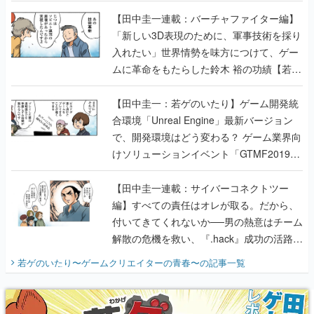
【若ゲのいたり最終回】
【田中圭一連載：バーチャファイター編】
「新しい3D表現のために、軍事技術を採り
入れたい」世界情勢を味方につけて、ゲー
ムに革命をもたらした鈴木 裕の功績【若ゲ
のいたり】
【田中圭一：若ゲのいたり】ゲーム開発統
合環境「Unreal Engine」最新バージョン
で、開発環境はどう変わる？ ゲーム業界向
けソリューションイベント「GTMF2019」
に行って、より理解を深めよう【PR】
【田中圭一連載：サイバーコネクトツー
編】すべての責任はオレが取る。だから、
付いてきてくれないか──男の熱意はチーム
解散の危機を救い、『.hack』成功の活路を
開く。業界の快男児・松山 洋に流れる血は
若ゲのいたり〜ゲームクリエイターの青春〜
の記事一覧
『少年ジャンプ』色だった【若ゲのいた
り】