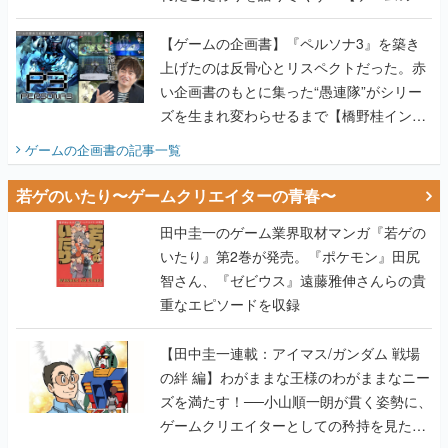
画書】
【ゲームの企画書】『ペルソナ3』を築き
上げたのは反骨心とリスペクトだった。赤
い企画書のもとに集った“愚連隊”がシリー
ズを生まれ変わらせるまで【橋野桂インタ
ビュー】
ゲームの企画書
の記事一覧
若ゲのいたり〜ゲームクリエイターの青春〜
田中圭一のゲーム業界取材マンガ『若ゲの
いたり』第2巻が発売。『ポケモン』田尻
智さん、『ゼビウス』遠藤雅伸さんらの貴
重なエピソードを収録
【田中圭一連載：アイマス/ガンダム 戦場
の絆 編】わがままな王様のわがままなニー
ズを満たす！──小山順一朗が貫く姿勢に、
ゲームクリエイターとしての矜持を見た