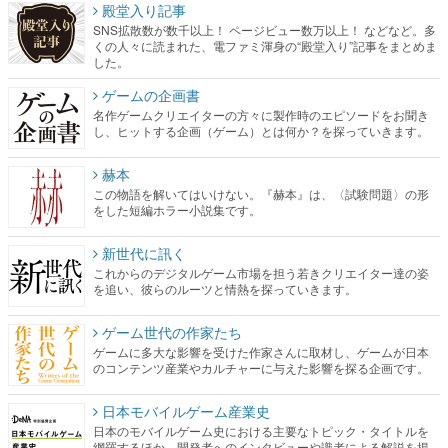
殿堂入り記事
SNS拡散数が数千以上！ ページビュー数万以上！ などなど。多
くの人々に読まれた、電ファミ渾身の“殿堂入り”記事をまとめま
した。
ゲームの企画書
名作ゲームクリエイターの方々に製作時のエピソードをお聞き
し、ヒットする企画（ゲーム）とは何か？を探っていきます。
赫本
この物語を解いてはいけない。『赫本』は、〈試験問題〉の形
をした短編ホラー小説集です。
新世代に訊く
これからのデジタルゲーム市場を担う若きクリエイター達の姿
を追い、彼らのルーツと情熱を探っていきます。
ゲーム世代の作家たち
ゲームに多大な影響を受けた作家さんに取材し、ゲームが日本
のコンテンツ産業やカルチャーに与えた影響を探る企画です。
日本モバイルゲーム産業史
日本のモバイルゲーム史における主要なトピック・タイトルを
網羅するほか、開発者へのインタビューや識者による解説を掲