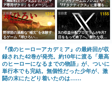
『機動戦士ガンダム』の「シャ
『ファイアーエムブレム』や
ア専用ザクⅡ」をイメージした
『FFタクティクス』に影響を受
インタビュー
散水ホースリールが予約開始。
けた新作戦略RPG『Beaten
注目度
1254
注目度
1155
本体にはシャアのパーソナルマ
Path』2027年に発売へ。
連載・特集一覧
ークやジオン公国軍のエンブレ
PC（Steam）、PS5、Xbox、
ム、型式番号などを配置
Switch向けにリリース予定
殿堂入り記事
野球部の過酷な“補欠”を体験す
Xの収益分配プログラムが9月7
SNS拡散数が数千以上！ ページビュー数万以上！ などな
ど。多くの人々に読まれた、電ファミ渾身の“殿堂入り”記
るゲーム『球ひろい
日をもって終了へ。新たな収益
事をまとめました。
Simulator』が「1件」のウィッ
化制度「Original Content
シュリストをもとにチェコ語に
Rewards Program」を発表
『僕のヒーローアカデミア』の最終回が収
ゲームの企画書
対応しSNSで話題に。『キング
名作ゲームクリエイターの方々に製作時のエピソードをお
録された42巻が発売。約10年に渡る「最高
ダム・カム』開発元やチェコの
聞きし、ヒットする企画（ゲーム）とは何か？を探ってい
プロ野球選手から称賛の声
きます。
のヒーローになるまでの物語」が、ついに
赫本
単行本でも完結。無個性だった少年が、激
この物語を解いてはいけない。『赫本』は、〈試験問題〉
闘の末にたどり着いたのは……
の形をした短編ホラー小説集です。
新世代に訊く
これからのデジタルゲーム市場を担う若きクリエイター達
の姿を追い、彼らのルーツと情熱を探っていきます。
ゲーム世代の作家たち
ゲームに多大な影響を受けた作家さんに取材し、ゲームが