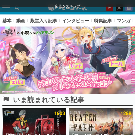
広告をスキップ
赫本
動画
殿堂入り記事
インタビュー
特集記事
マンガ
いま読まれている記事
ピックアップ
注目度
1903
注目度
1298
電ファミのいま読まれている記事ランキング
アプリセール情報