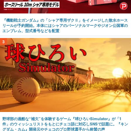
『機動戦士ガンダム』の「シャア専用ザクⅡ」をイメージした散水ホース
リールが予約開始。本体にはシャアのパーソナルマークやジオン公国軍の
エンブレム、型式番号などを配置
3
野球部の過酷な“補欠”を体験するゲーム『球ひろいSimulator』が「1
件」のウィッシュリストをもとにチェコ語に対応しSNSで話題に。『キン
グダム・カム』開発元やチェコのプロ野球選手から称賛の声