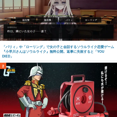
「パリィ」や「ローリング」で女の子と会話するソウルライク恋愛ゲーム
『小早川さんはソウルライク』無料公開。返事に失敗すると「YOU
DIED」
2