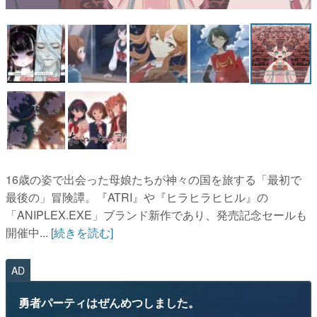
マンガ
女性向け
アプリレビュー
その他
電ファミニコゲーマーとは？
運営：株式会社マレ
16歳の姿で出会った母娘たちが神々の国を旅する「最初で
最後の」冒険譚。『ATRI』や『ヒラヒラヒヒル』の
「ANIPLEX.EXE」ブランド新作であり、発売記念セールも
開催中...
[続きを読む]
AD
勇者パーティはぜんめつしました。