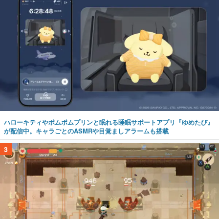
ハローキティやポムポムプリンと眠れる睡眠サポートアプリ『ゆめたび』
が配信中。キャラごとのASMRや目覚ましアラームも搭載
3