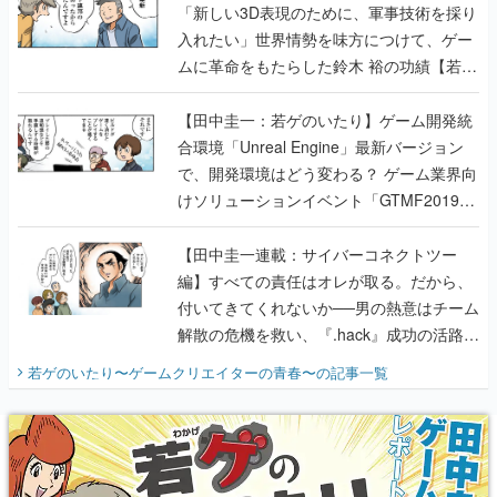
「新しい3D表現のために、軍事技術を採り
入れたい」世界情勢を味方につけて、ゲー
ムに革命をもたらした鈴木 裕の功績【若ゲ
のいたり】
【田中圭一：若ゲのいたり】ゲーム開発統
合環境「Unreal Engine」最新バージョン
で、開発環境はどう変わる？ ゲーム業界向
けソリューションイベント「GTMF2019」
に行って、より理解を深めよう【PR】
【田中圭一連載：サイバーコネクトツー
編】すべての責任はオレが取る。だから、
付いてきてくれないか──男の熱意はチーム
解散の危機を救い、『.hack』成功の活路を
開く。業界の快男児・松山 洋に流れる血は
若ゲのいたり〜ゲームクリエイターの青春〜
の記事一覧
『少年ジャンプ』色だった【若ゲのいた
り】