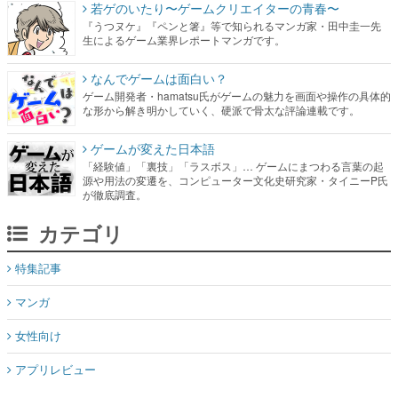
若ゲのいたり〜ゲームクリエイターの青春〜
『うつヌケ』『ペンと箸』等で知られるマンガ家・田中圭一先
生によるゲーム業界レポートマンガです。
なんでゲームは面白い？
ゲーム開発者・hamatsu氏がゲームの魅力を画面や操作の具体的
な形から解き明かしていく、硬派で骨太な評論連載です。
ゲームが変えた日本語
「経験値」「裏技」「ラスボス」… ゲームにまつわる言葉の起
源や用法の変遷を、コンピューター文化史研究家・タイニーP氏
が徹底調査。
カテゴリ
特集記事
マンガ
女性向け
アプリレビュー