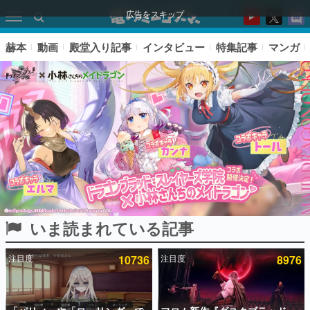
広告をスキップ
赫本
動画
殿堂入り記事
インタビュー
特集記事
マンガ
いま読まれている記事
ピックアップ
注目度
10736
注目度
8976
電ファミのいま読まれている記事ランキング
アプリセール情報