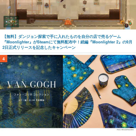
【無料】ダンジョン探索で手に入れたものを自分の店で売るゲーム
『Moonlighter』がSteamにて無料配布中！続編『Moonlighter 2』の9月
2日正式リリースを記念したキャンペーン
4