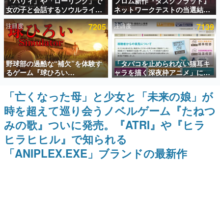
「パリィ」や「ローリング」で
フロム新作『ダスクブラッド』
女の子と会話するソウルライク
ネットワークテストの当選結果
インタビュー
恋愛ゲーム『小早川さんはソウ
が8月7日22時に発表。応募サイ
注目度
7205
注目度
7139
ルライク』無料公開。返事に失
トのマイページから確認可能、
連載・特集一覧
敗すると「YOU DIED」
テスト実施は8月21日～24日
殿堂入り記事
野球部の過酷な“補欠”を体験す
「タバコを止められない猫耳キ
SNS拡散数が数千以上！ ページビュー数万以上！ などな
ど。多くの人々に読まれた、電ファミ渾身の“殿堂入り”記
るゲーム『球ひろい
ャラを描く深夜枠アニメ」に視
事をまとめました。
Simulator』が「1件」のウィッ
聴者の一部から批判意見。違法
シュリストをもとにチェコ語に
薬物の使用と思しき描写も含め
「亡くなった母」と少女と「未来の娘」が
ゲームの企画書
対応しSNSで話題に。『キング
て、BPOが議論を交わす
名作ゲームクリエイターの方々に製作時のエピソードをお
時を超えて巡り会うノベルゲーム『たねつ
ダム・カム』開発元やチェコの
聞きし、ヒットする企画（ゲーム）とは何か？を探ってい
プロ野球選手から称賛の声
きます。
みの歌』ついに発売。『ATRI』や『ヒラ
赫本
ヒラヒヒル』で知られる
この物語を解いてはいけない。『赫本』は、〈試験問題〉
「ANIPLEX.EXE」ブランドの最新作
の形をした短編ホラー小説集です。
新世代に訊く
これからのデジタルゲーム市場を担う若きクリエイター達
の姿を追い、彼らのルーツと情熱を探っていきます。
ゲーム世代の作家たち
ゲームに多大な影響を受けた作家さんに取材し、ゲームが