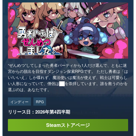
“ぜんめつ”してしまった勇者パーティから1人だけ選んで、ともに迷
宮からの脱出を目指すダンジョン探索RPGです。 ただし勇者は「は
い/いいえ」しか喋れず、魔法使いは魔法が使えず、戦士は可愛らし
い人形になっていて、僧侶は██を崇拝しています。誰を救うのかを
選ぶのは、あなたです。
インディー
RPG
リリース日：2026年第4四半期
Steamストアページ