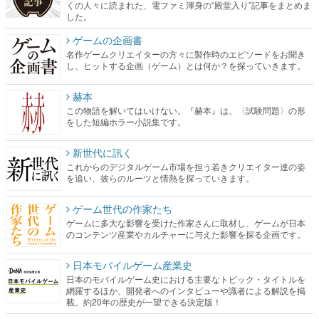
くの人々に読まれた、電ファミ渾身の“殿堂入り”記事をまとめま
した。
ゲームの企画書
名作ゲームクリエイターの方々に製作時のエピソードをお聞き
し、ヒットする企画（ゲーム）とは何か？を探っていきます。
赫本
この物語を解いてはいけない。『赫本』は、〈試験問題〉の形
をした短編ホラー小説集です。
新世代に訊く
これからのデジタルゲーム市場を担う若きクリエイター達の姿
を追い、彼らのルーツと情熱を探っていきます。
ゲーム世代の作家たち
ゲームに多大な影響を受けた作家さんに取材し、ゲームが日本
のコンテンツ産業やカルチャーに与えた影響を探る企画です。
日本モバイルゲーム産業史
日本のモバイルゲーム史における主要なトピック・タイトルを
網羅するほか、開発者へのインタビューや識者による解説を掲
載。約20年の歴史が一望できる決定版！