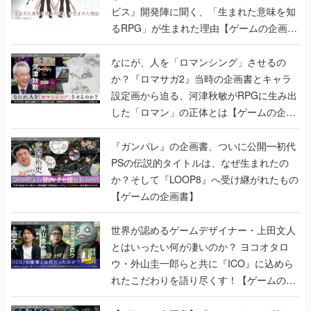
ビス』開発陣に聞く、「生まれた意味を知
るRPG」が生まれた理由【ゲームの企画
書】
なにが、人を「ロマンシング」させるの
か？『ロマサガ2』当時の企画書とキャラ
設定画から迫る、河津秋敏がRPGに生み出
した「ロマン」の正体とは【ゲームの企画
書】
『ガンパレ』の企画書、ついに公開━初代
PSの伝説的タイトルは、なぜ生まれたの
か？そして『LOOP8』へ受け継がれたもの
【ゲームの企画書】
世界が認めるゲームデザイナー・上田文人
とはいったい何が凄いのか？ ヨコオタロ
ウ・外山圭一郎らと共に『ICO』に込めら
れたこだわりを語り尽くす！【ゲームの企
画書】