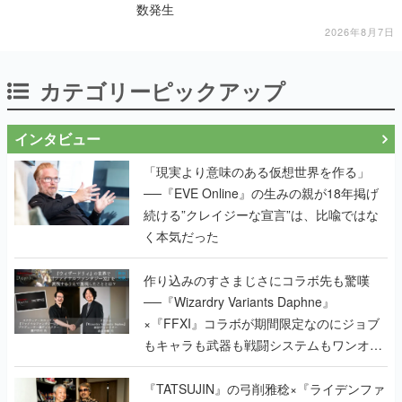
数発生
2026年8月7日
カテゴリーピックアップ
インタビュー
「現実より意味のある仮想世界を作る」
──『EVE Online』の生みの親が18年掲げ
続ける”クレイジーな宣言”は、比喩ではな
く本気だった
作り込みのすさまじさにコラボ先も驚嘆
──『Wizardry Variants Daphne』
×『FFXI』コラボが期間限定なのにジョブ
もキャラも武器も戦闘システムもワンオフ
で作り込まれた理由を両ディレクターに聞
く
『TATSUJIN』の弓削雅稔×『ライデンファ