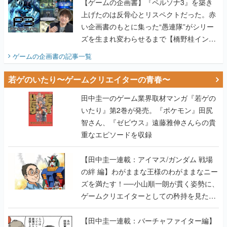
【ゲームの企画書】『ペルソナ3』を築き
上げたのは反骨心とリスペクトだった。赤
い企画書のもとに集った“愚連隊”がシリー
ズを生まれ変わらせるまで【橋野桂インタ
ビュー】
ゲームの企画書
の記事一覧
若ゲのいたり〜ゲームクリエイターの青春〜
田中圭一のゲーム業界取材マンガ『若ゲの
いたり』第2巻が発売。『ポケモン』田尻
智さん、『ゼビウス』遠藤雅伸さんらの貴
重なエピソードを収録
【田中圭一連載：アイマス/ガンダム 戦場
の絆 編】わがままな王様のわがままなニー
ズを満たす！──小山順一朗が貫く姿勢に、
ゲームクリエイターとしての矜持を見た
【若ゲのいたり最終回】
【田中圭一連載：バーチャファイター編】