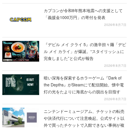
カプコンが令和8年熊本地震への支援として
「義援金1000万円」の寄付を発表
2026年8月7日
『デビル メイ クライ 5』の激辛担々麺「デビ
ル メイ カライ」が爆誕。“スタイリッシュに
完食しました”と公式が報告
2026年8月7日
暗い深海を探索するホラーゲーム『Dark of
the Depths』がSteamにて配信開始。懐中電
灯の光をたよりに海底からの脱出を目指す
2026年8月7日
ニンテンドーミュージアム、チケットの転売
や決済代行について注意喚起。公式サイト以
外で買ったチケットで入館できない事例が複