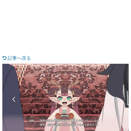
日本のコンテンツ産業やカルチャーに与えた影響を探る企
画です。
日本モバイルゲーム産業史
日本のモバイルゲーム史における主要なトピック・タイト
ルを網羅するほか、開発者へのインタビューや識者による
解説を掲載。約20年の歴史が一望できる決定版！
若ゲのいたり〜ゲームクリエイターの青春〜
『うつヌケ』『ペンと箸』等で知られるマンガ家・田中圭
一先生によるゲーム業界レポートマンガです。
記事へ戻る
なんでゲームは面白い？
ゲーム開発者・hamatsu氏がゲームの魅力を画面や操作の
具体的な形から解き明かしていく、硬派で骨太な評論連載
です。
ゲームが変えた日本語
「経験値」「裏技」「ラスボス」… ゲームにまつわる言葉
の起源や用法の変遷を、コンピューター文化史研究家・タ
イニーP氏が徹底調査。
カテゴリ
5 / 7
特集記事