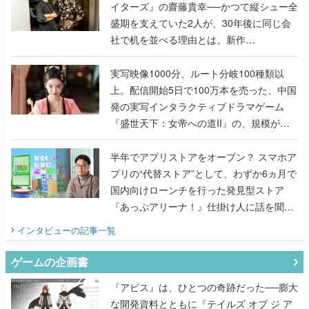
イターズ』の齋藤貴幸──かつて縦シュー全
盛期を支えていた2人が、30年後に同じ会
社で机を並べる理由とは。新作
『TATSUJIN EXTREME』で初タッグを組
んだレジェンド2人に訊く開発秘話
実写映像1000分、ルート分岐100種類以
上。配信開始5日で100万本を売った、中国
発の実写インタラクティブドラマゲーム
『盛世天下：女帝への道II』の、規模が違
うこだわりをプロデューサーに聞いた
半年でアプリストアをオープン？ スマホア
プリの“代替ストア”として、わずか6ヵ月で
国内向けローンチを行った発見型ストア
『あっぷアリーナ！』仕掛け人に話を聞い
てみた
インタビュー
の記事一覧
ゲームの企画書
『アビス』は、ひとつの奇跡だった──膨大
な開発資料とともに『テイルズ オブ ジ ア