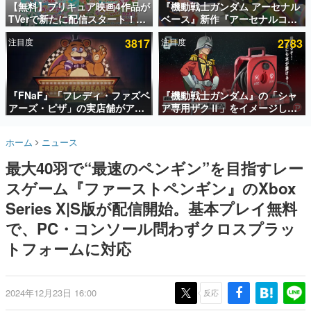
【無料】プリキュア映画4作品が
『機動戦士ガンダム アーセナル
TVerで新たに配信スタート！な
ベース』新作『アーセナルコマ
インタビュー
んと2018年～2024年の映画ほぼ
ンダー』発表！8月28日からオ
注目度
3817
注目度
2783
すべてが見放題に、ぶっちゃけ
ープンベータテスト開催、2027
連載・特集一覧
ありえないラインナップ
年2月下旬に稼働予定
殿堂入り記事
SNS拡散数が数千以上！ ページビュー数万以上！ などな
『FNaF』「フレディ・ファズベ
『機動戦士ガンダム』の「シャ
ど。多くの人々に読まれた、電ファミ渾身の“殿堂入り”記
アーズ・ピザ」の実店舗がアメ
ア専用ザクⅡ」をイメージした
事をまとめました。
リカの商業施設「American
散水ホースリールが予約開始。
Dream」に2027年オープン！
本体にはシャアのパーソナルマ
ゲームの企画書
ホーム
ニュース
ScottGamesとの共同開発、食
ークやジオン公国軍のエンブレ
名作ゲームクリエイターの方々に製作時のエピソードをお
聞きし、ヒットする企画（ゲーム）とは何か？を探ってい
事だけでなくステージショーや
ム、型式番号などを配置
最大40羽で“最速のペンギン”を目指すレー
きます。
没入型のホラー体験も楽しめる
スゲーム『ファーストペンギン』のXbox
赫本
この物語を解いてはいけない。『赫本』は、〈試験問題〉
Series X|S版が配信開始。基本プレイ無料
の形をした短編ホラー小説集です。
で、PC・コンソール問わずクロスプラッ
トフォームに対応
新世代に訊く
これからのデジタルゲーム市場を担う若きクリエイター達
の姿を追い、彼らのルーツと情熱を探っていきます。
2024年12月23日 16:00
反応
ゲーム世代の作家たち
ゲームに多大な影響を受けた作家さんに取材し、ゲームが