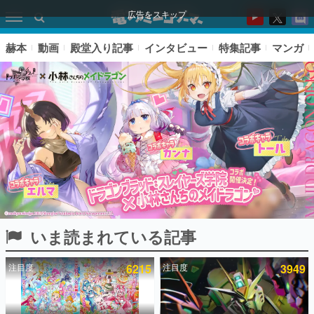
広告をスキップ
赫本
動画
殿堂入り記事
インタビュー
特集記事
マンガ
いま読まれている記事
ピックアップ
注目度
6215
注目度
3949
電ファミのいま読まれている記事ランキング
アプリセール情報