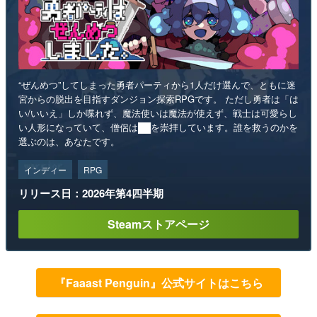
“ぜんめつ”してしまった勇者パーティから1人だけ選んで、ともに迷
宮からの脱出を目指すダンジョン探索RPGです。 ただし勇者は「は
い/いいえ」しか喋れず、魔法使いは魔法が使えず、戦士は可愛らし
い人形になっていて、僧侶は██を崇拝しています。誰を救うのかを
選ぶのは、あなたです。
インディー
RPG
リリース日：2026年第4四半期
Steamストアページ
『Faaast Penguin』公式サイトはこちら