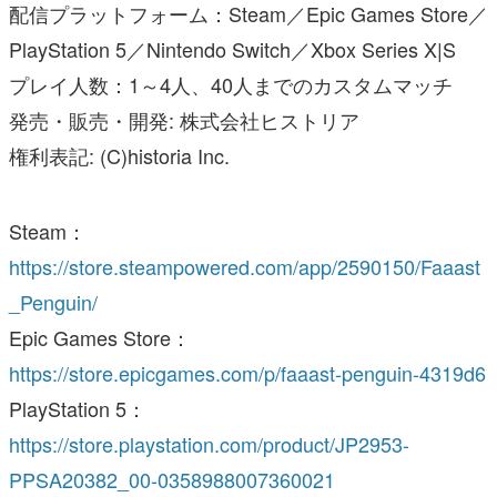
配信プラットフォーム：Steam／Epic Games Store／
PlayStation 5／Nintendo Switch／Xbox Series X|S
プレイ人数：1～4人、40人までのカスタムマッチ
発売・販売・開発: 株式会社ヒストリア
権利表記: (C)historia Inc.
Steam：
https://store.steampowered.com/app/2590150/Faaast
_Penguin/
Epic Games Store：
https://store.epicgames.com/p/faaast-penguin-4319d6
PlayStation 5：
https://store.playstation.com/product/JP2953-
PPSA20382_00-0358988007360021