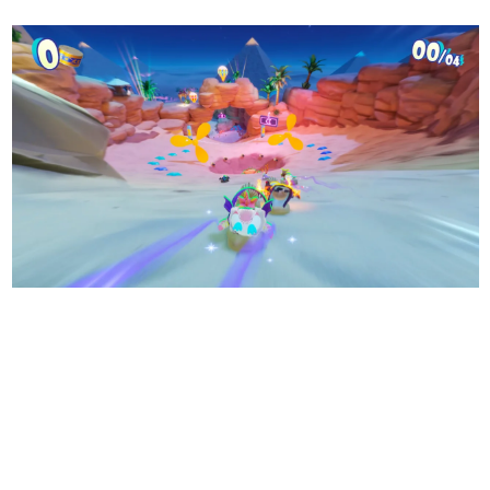
日本のコンテンツ産業やカルチャーに与えた影響を探る企
画です。
日本モバイルゲーム産業史
日本のモバイルゲーム史における主要なトピック・タイト
ルを網羅するほか、開発者へのインタビューや識者による
解説を掲載。約20年の歴史が一望できる決定版！
若ゲのいたり〜ゲームクリエイターの青春〜
『うつヌケ』『ペンと箸』等で知られるマンガ家・田中圭
一先生によるゲーム業界レポートマンガです。
なんでゲームは面白い？
ゲーム開発者・hamatsu氏がゲームの魅力を画面や操作の
具体的な形から解き明かしていく、硬派で骨太な評論連載
です。
ゲームが変えた日本語
「経験値」「裏技」「ラスボス」… ゲームにまつわる言葉
の起源や用法の変遷を、コンピューター文化史研究家・タ
イニーP氏が徹底調査。
カテゴリ
特集記事