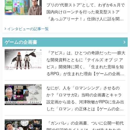
プリの“代替ストア”として、わずか6ヵ月で
国内向けローンチを行った発見型ストア
『あっぷアリーナ！』仕掛け人に話を聞い
てみた
インタビュー
の記事一覧
ゲームの企画書
『アビス』は、ひとつの奇跡だった──膨大
な開発資料とともに『テイルズ オブ ジ ア
ビス』開発陣に聞く、「生まれた意味を知
るRPG」が生まれた理由【ゲームの企画
書】
なにが、人を「ロマンシング」させるの
か？『ロマサガ2』当時の企画書とキャラ
設定画から迫る、河津秋敏がRPGに生み出
した「ロマン」の正体とは【ゲームの企画
書】
『ガンパレ』の企画書、ついに公開━初代
PSの伝説的タイトルは、なぜ生まれたの