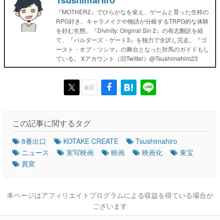
『MOTHER2』でひらがなを覚え、ゲームと育った生粋の
RPG好き。キャラメイクや物語が分岐するTRPG的な体験
を好む生態。『Divinity: Original Sin 2』の有志翻訳を経
て、『バルダーズ・ゲート3』を独力で全訳し完走。『ゴ
ースト・オブ・ツシマ』の舞台となった対馬のガイドもし
ている。 Xアカウント（旧Twitter）@Tsushimahiro23
反応
この記事に関するタグ
8番出口
KOTAKE CREATE
Tsushimahiro
ニュース
実写映画
映画
映画化
東宝
異変
本ページはアフィリエイトプログラムによる収益を得ている場合が
ございます