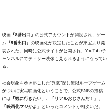
マンガ
女性向け
アプリレビュー
映画
の公式アカウントが開設され、ゲー
『8番出口』
その他
ム
の映画化が決定したことが東宝より発
『8番出口』
表された。同時に公式サイトが公開され、YouTubeチ
電ファミニコゲーマーとは？
ャンネルにてティザー映像も見られるようになってい
運営：株式会社マレ
る。
社会現象を巻き起こした“異変”探し無限ループゲーム
がついに実写映画化ということで、公式SNSの投稿
には
「観に行きたい」、「リアルおじさんだ！」、
といったコメントが相次いだ。
「映画化マジかよ」