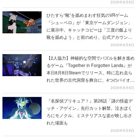
2026年8月8日
ひたすら“靴”を舐めまわす狂気のVRゲーム
『シュ～ペロ』が「東京ゲームダンジョン」
に展示中。キャッチコピーは「三度の飯より
靴を舐めよう」と前のめり。公式アカウント
も開設され、2026年リリースに向けて開発中
2026年8月8日
【2人協力】神秘的な空間でパズルを解き進め
るゲーム『Together in Forgotten Lands』が
本日8月8日Steamでリリース。時に忘れ去ら
れた世界の古代洞窟を舞台に、4つのバイオー
ムを探索しながら脱出を目指す
2026年8月8日
『名探偵プリキュア！』第28話「謎の怪盗デ
ッチ・アゲイン」先行カット解禁。泣きぼく
ろにモノクル、ミステリアスな姿が映し出さ
れた場面も
2026年8月8日