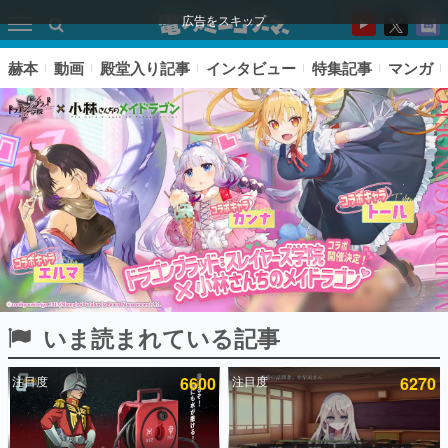
広告をスキップ
赫本
動画
殿堂入り記事
インタビュー
特集記事
マンガ
いま読まれている記事
ピックアップ
注目度
6600
注目度
6270
電ファミのいま読まれている記事ランキング
アプリセール情報