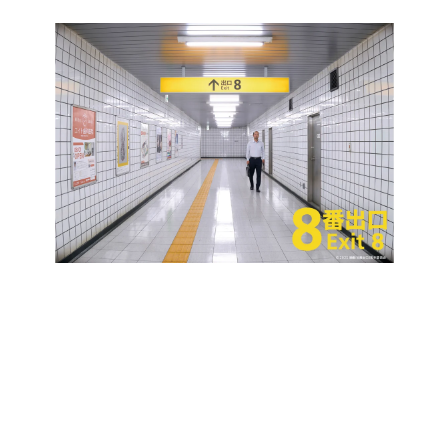
日本のコンテンツ産業やカルチャーに与えた影響を探る企
画です。
日本モバイルゲーム産業史
日本のモバイルゲーム史における主要なトピック・タイト
ルを網羅するほか、開発者へのインタビューや識者による
解説を掲載。約20年の歴史が一望できる決定版！
若ゲのいたり〜ゲームクリエイターの青春〜
『うつヌケ』『ペンと箸』等で知られるマンガ家・田中圭
一先生によるゲーム業界レポートマンガです。
なんでゲームは面白い？
ゲーム開発者・hamatsu氏がゲームの魅力を画面や操作の
具体的な形から解き明かしていく、硬派で骨太な評論連載
です。
ゲームが変えた日本語
「経験値」「裏技」「ラスボス」… ゲームにまつわる言葉
の起源や用法の変遷を、コンピューター文化史研究家・タ
イニーP氏が徹底調査。
カテゴリ
特集記事