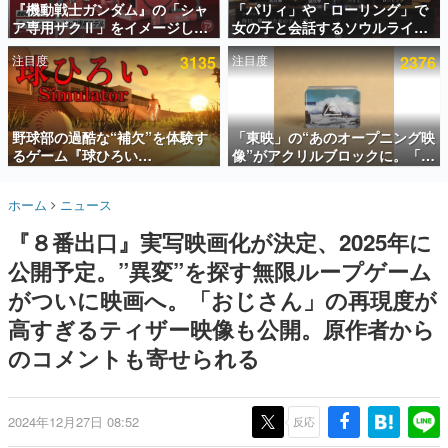
『機動戦士ガンダム』の「シャ
「パリィ」や「ローリング」で
ア専用ザクⅡ」をイメージした
女の子と会話するソウルライク
インタビュー
散水ホースリールが予約開始。
恋愛ゲーム『小早川さんはソウ
注目度
3135
注目度
2376
本体にはシャアのパーソナルマ
ルライク』無料公開。返事に失
連載・特集一覧
ークやジオン公国軍のエンブレ
敗すると「YOU DIED」
ム、型式番号などを配置
殿堂入り記事
SNS拡散数が数千以上！ ページビュー数万以上！ などな
野球部の過酷な“補欠”を体験す
「東映」の“あのオープニング映
ど。多くの人々に読まれた、電ファミ渾身の“殿堂入り”記
るゲーム『球ひろい
像”がアクリルブロックに。「東
事をまとめました。
Simulator』が「1件」のウィッ
映ヒストリカル グッズコレクシ
シュリストをもとにチェコ語に
ョン」が8月下旬より発売
ゲームの企画書
ホーム
ニュース
対応しSNSで話題に。『キング
名作ゲームクリエイターの方々に製作時のエピソードをお
聞きし、ヒットする企画（ゲーム）とは何か？を探ってい
ダム・カム』開発元やチェコの
『８番出口』実写映画化が決定、2025年に
きます。
プロ野球選手から称賛の声
公開予定。”異変”を探す無限ループゲーム
赫本
この物語を解いてはいけない。『赫本』は、〈試験問題〉
がついに映画へ。「おじさん」の再現度が
の形をした短編ホラー小説集です。
高すぎるティザー映像も公開。原作者から
のコメントも寄せられる
新世代に訊く
これからのデジタルゲーム市場を担う若きクリエイター達
の姿を追い、彼らのルーツと情熱を探っていきます。
2024年12月27日 08:52
反応
ゲーム世代の作家たち
ゲームに多大な影響を受けた作家さんに取材し、ゲームが