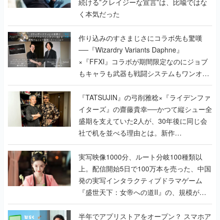
続ける”クレイジーな宣言”は、比喩ではな
く本気だった
作り込みのすさまじさにコラボ先も驚嘆
──『Wizardry Variants Daphne』
×『FFXI』コラボが期間限定なのにジョブ
もキャラも武器も戦闘システムもワンオフ
で作り込まれた理由を両ディレクターに聞
く
『TATSUJIN』の弓削雅稔×『ライデンファ
イターズ』の齋藤貴幸──かつて縦シュー全
盛期を支えていた2人が、30年後に同じ会
社で机を並べる理由とは。新作
『TATSUJIN EXTREME』で初タッグを組
んだレジェンド2人に訊く開発秘話
実写映像1000分、ルート分岐100種類以
上。配信開始5日で100万本を売った、中国
発の実写インタラクティブドラマゲーム
『盛世天下：女帝への道II』の、規模が違
うこだわりをプロデューサーに聞いた
半年でアプリストアをオープン？ スマホア