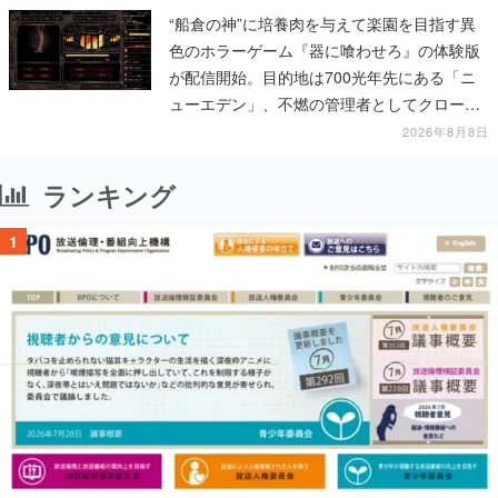
“船倉の神”に培養肉を与えて楽園を目指す異
色のホラーゲーム『器に喰わせろ』の体験版
が配信開始。目的地は700光年先にある「ニ
ューエデン」、不燃の管理者としてクローン
人間を増やし、加工して神に捧げる
2026年8月8日
ランキング
1