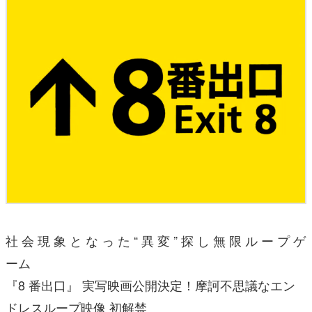
社 会 現 象 と な っ た “ 異 変 ” 探 し 無 限 ル ー プ ゲ
ーム
『8 番出口』 実写映画公開決定！摩訶不思議なエン
ドレスループ映像 初解禁