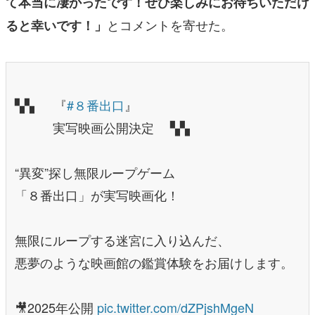
て本当に凄かったです！ぜひ楽しみにお待ちいただけ
とコメントを寄せた。
ると幸いです！」
▚▚ 『
#８番出口
』
実写映画公開決定 ▚▚
“異変”探し無限ループゲーム
「８番出口」が実写映画化！
無限にループする迷宮に入り込んだ、
悪夢のような映画館の鑑賞体験をお届けします。
🎥2025年公開
pic.twitter.com/dZPjshMgeN