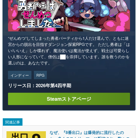
“ぜんめつ”してしまった勇者パーティから1人だけ選んで、ともに迷
宮からの脱出を目指すダンジョン探索RPGです。 ただし勇者は「は
い/いいえ」しか喋れず、魔法使いは魔法が使えず、戦士は可愛らし
い人形になっていて、僧侶は██を崇拝しています。誰を救うのかを
選ぶのは、あなたです。
インディー
RPG
リリース日：2026年第4四半期
Steamストアページ
関連記事
なぜ、『8番出口』は爆発的に流行したの