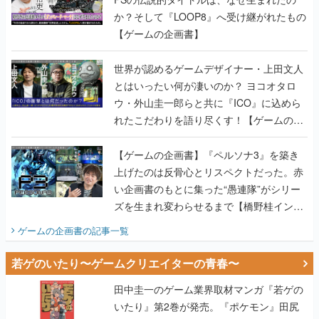
か？そして『LOOP8』へ受け継がれたもの
【ゲームの企画書】
世界が認めるゲームデザイナー・上田文人
とはいったい何が凄いのか？ ヨコオタロ
ウ・外山圭一郎らと共に『ICO』に込めら
れたこだわりを語り尽くす！【ゲームの企
画書】
【ゲームの企画書】『ペルソナ3』を築き
上げたのは反骨心とリスペクトだった。赤
い企画書のもとに集った“愚連隊”がシリー
ズを生まれ変わらせるまで【橋野桂インタ
ビュー】
ゲームの企画書
の記事一覧
若ゲのいたり〜ゲームクリエイターの青春〜
田中圭一のゲーム業界取材マンガ『若ゲの
いたり』第2巻が発売。『ポケモン』田尻