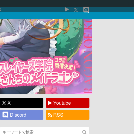
5
X
Youtube
Discord
RSS