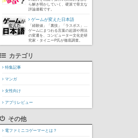
ら解き明かしていく、硬派で骨太な
評論連載です。
ゲームが変えた日本語
「経験値」「裏技」「ラスボス」…
ゲームにまつわる言葉の起源や用法
の変遷を、コンピューター文化史研
究家・タイニーP氏が徹底調査。
カテゴリ
特集記事
マンガ
女性向け
アプリレビュー
その他
電ファミニコゲーマーとは？