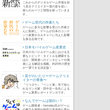
これからのデジタルゲーム市場を担
う若きクリエイター達の姿を追い、
彼らのルーツと情熱を探っていきま
す。
ゲーム世代の作家たち
ゲームに多大な影響を受けた作家さ
んに取材し、ゲームが日本のコンテ
ンツ産業やカルチャーに与えた影響
を探る企画です。
日本モバイルゲーム産業史
日本のモバイルゲーム史における主
要なトピック・タイトルを網羅する
ほか、開発者へのインタビューや識
者による解説を掲載。約20年の歴史
が一望できる決定版！
若ゲのいたり〜ゲームクリエ
イターの青春〜
『うつヌケ』『ペンと箸』等で知ら
れるマンガ家・田中圭一先生による
ゲーム業界レポートマンガです。
なんでゲームは面白い？
ゲーム開発者・hamatsu氏がゲーム
の魅力を画面や操作の具体的な形か