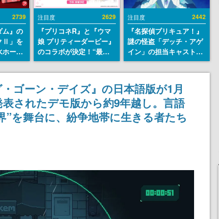
2739
2629
2442
注目度
注目度
ダム』の
『プリコネR』と『ウマ
『名探偵プリキュア！』
クⅡ」を
娘 プリティーダービー』
謎の怪盗「デッチ・アゲ
水ホース
のコラボが決定！“最大
イン」の担当キャストは
始。本体
170連無料”の8.5周年キ
天﨑滉平さんと判明。
ーソナル
ャンペーンなども発表
『Re:ゼロから始める異
公国軍の
世界生活』オットー役、
グ・ゴーン・デイズ』の日本語版が1月
式番号な
『ヒプノシスマイク』山
に発表されたデモ版から約9年越し。言語
田三郎役など
界”を舞台に、紛争地帯に生きる者たち