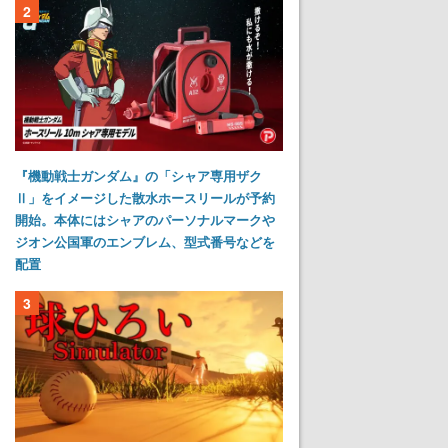
2
『機動戦士ガンダム』の「シャア専用ザク
Ⅱ」をイメージした散水ホースリールが予約
開始。本体にはシャアのパーソナルマークや
ジオン公国軍のエンブレム、型式番号などを
配置
3