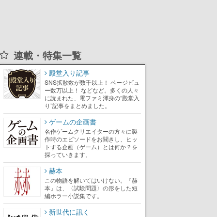
連載・特集一覧
殿堂入り記事
SNS拡散数が数千以上！ ページビュ
ー数万以上！ などなど。多くの人々
に読まれた、電ファミ渾身の“殿堂入
り”記事をまとめました。
ゲームの企画書
名作ゲームクリエイターの方々に製
作時のエピソードをお聞きし、ヒッ
トする企画（ゲーム）とは何か？を
探っていきます。
赫本
この物語を解いてはいけない。『赫
本』は、〈試験問題〉の形をした短
編ホラー小説集です。
新世代に訊く