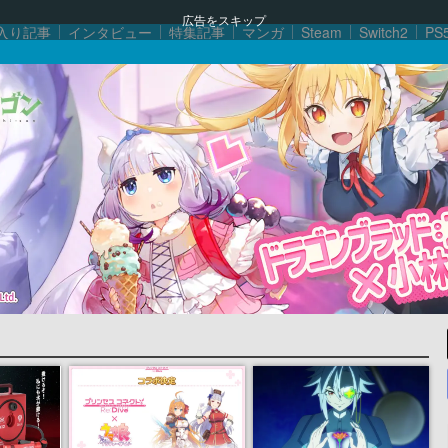
広告をスキップ
入り記事
インタビュー
特集記事
マンガ
Steam
Switch2
PS