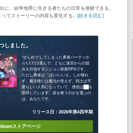
舞台に、紛争地帯に生きる者たちの日常を体験できる。
ってストーリーの内容も変化する...
[続きを読む]
つしました。
“ぜんめつ”してしまった勇者パーティか
ら1人だけ選んで、ともに迷宮からの脱
出を目指すダンジョン探索RPGです。
ただし勇者は「はい/いいえ」しか喋れ
ず、魔法使いは魔法が使えず、戦士は可
愛らしい人形になっていて、僧侶は██を
崇拝しています。誰を救うのかを選ぶの
は、あなたです。
リリース日：2026年第4四半期
Steamストアページ