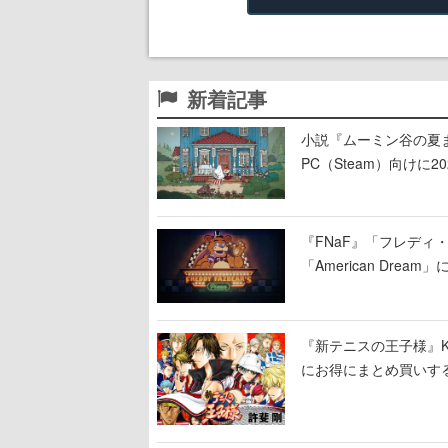
新着記事
小説『ムーミン谷の夏まつ
PC（Steam）向け
『FNaF』「フレデ
「American Dre
ージショーや没入型の
『新テニスの王子様』K
にお得にまとめ買いす