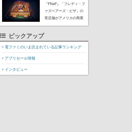
PC（Steam）向けに2026
『FNaF』「フレディ・フ
年秋発売へ。手描きアー
ァズベアーズ・ピザ」の
トの雰囲気が良すぎる最
実店舗がアメリカの商業
新映像も公開
施設「American Dream」
に2027年オープン！
ピックアップ
ScottGamesとの共同開
発、食事だけでなくステ
電ファミのいま読まれている記事ランキング
ージショーや没入型のホ
アプリセール情報
ラー体験も楽しめる
インタビュー