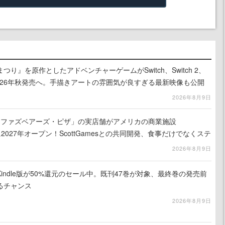
り』を原作としたアドベンチャーゲームがSwitch、Switch 2、
に2026年秋発売へ。手描きアートの雰囲気が良すぎる最新映像も公開
2026年8月9日
ィ・ファズベアーズ・ピザ」の実店舗がアメリカの商業施設
am」に2027年オープン！ScottGamesとの共同開発、食事だけでなくステ
ホラー体験も楽しめる
2026年8月9日
indle版が50%還元のセール中。既刊47巻が対象、最終巻の発売前
るチャンス
2026年8月9日