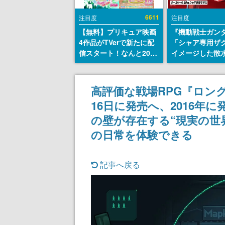
6611
注目度
注目度
【無料】プリキュア映画
『機動戦士ガン
4作品がTVerで新たに配
「シャア専用ザ
信スタート！なんと2018
イメージした散
年～2024年の映画ほぼす
リールが予約開
べてが見放題に、ぶっち
にはシャアのパ
ゃけありえないラインナ
マークやジオン
高評価な戦場RPG『ロン
ップ
エンブレム、型
16日に発売へ、2016年
どを配置
の壁が存在する“現実の世
の日常を体験できる
記事へ戻る