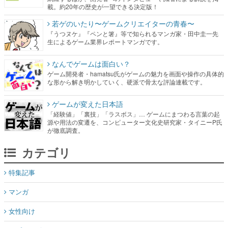
載。約20年の歴史が一望できる決定版！
若ゲのいたり〜ゲームクリエイターの青春〜
『うつヌケ』『ペンと箸』等で知られるマンガ家・田中圭一先
生によるゲーム業界レポートマンガです。
なんでゲームは面白い？
ゲーム開発者・hamatsu氏がゲームの魅力を画面や操作の具体的
な形から解き明かしていく、硬派で骨太な評論連載です。
ゲームが変えた日本語
「経験値」「裏技」「ラスボス」… ゲームにまつわる言葉の起
源や用法の変遷を、コンピューター文化史研究家・タイニーP氏
が徹底調査。
カテゴリ
特集記事
マンガ
女性向け