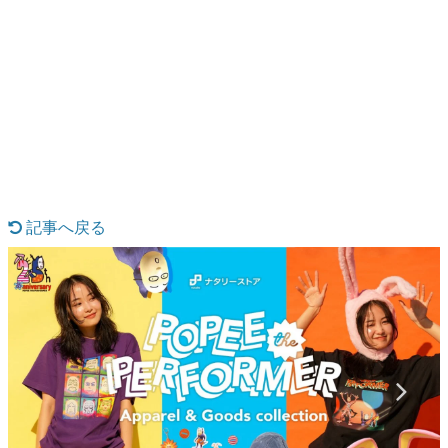
日本のコンテンツ産業やカルチャーに与えた影響を探る企
画です。
日本モバイルゲーム産業史
日本のモバイルゲーム史における主要なトピック・タイト
ルを網羅するほか、開発者へのインタビューや識者による
解説を掲載。約20年の歴史が一望できる決定版！
若ゲのいたり〜ゲームクリエイターの青春〜
『うつヌケ』『ペンと箸』等で知られるマンガ家・田中圭
一先生によるゲーム業界レポートマンガです。
記事へ戻る
なんでゲームは面白い？
ゲーム開発者・hamatsu氏がゲームの魅力を画面や操作の
具体的な形から解き明かしていく、硬派で骨太な評論連載
です。
ゲームが変えた日本語
「経験値」「裏技」「ラスボス」… ゲームにまつわる言葉
の起源や用法の変遷を、コンピューター文化史研究家・タ
イニーP氏が徹底調査。
カテゴリ
特集記事