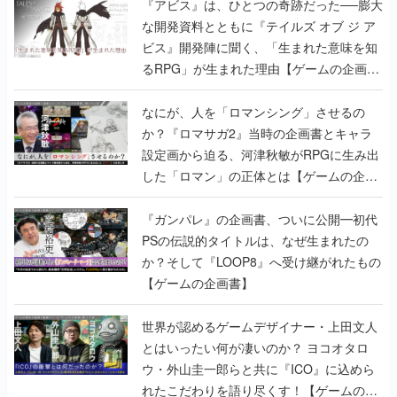
『アビス』は、ひとつの奇跡だった──膨大
な開発資料とともに『テイルズ オブ ジ ア
ビス』開発陣に聞く、「生まれた意味を知
るRPG」が生まれた理由【ゲームの企画
書】
なにが、人を「ロマンシング」させるの
か？『ロマサガ2』当時の企画書とキャラ
設定画から迫る、河津秋敏がRPGに生み出
した「ロマン」の正体とは【ゲームの企画
書】
『ガンパレ』の企画書、ついに公開━初代
PSの伝説的タイトルは、なぜ生まれたの
か？そして『LOOP8』へ受け継がれたもの
【ゲームの企画書】
世界が認めるゲームデザイナー・上田文人
とはいったい何が凄いのか？ ヨコオタロ
ウ・外山圭一郎らと共に『ICO』に込めら
れたこだわりを語り尽くす！【ゲームの企