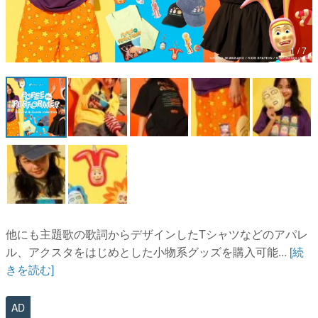
マンガ
1 / 7
女性向け
アプリレビュー
その他
電ファミニコゲーマーとは？
運営：株式会社マレ
他にも主題歌の歌詞からデザインしたTシャツなどのアパレ
ル、アクスタをはじめとした小物系グッズを購入可能...
[続
きを読む]
AD