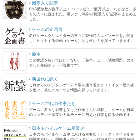
殿堂入り記事
SNS拡散数が数千以上！ ページビュー数万以上！ などなど。多
くの人々に読まれた、電ファミ渾身の“殿堂入り”記事をまとめま
した。
ゲームの企画書
名作ゲームクリエイターの方々に製作時のエピソードをお聞き
し、ヒットする企画（ゲーム）とは何か？を探っていきます。
赫本
この物語を解いてはいけない。『赫本』は、〈試験問題〉の形
をした短編ホラー小説集です。
新世代に訊く
これからのデジタルゲーム市場を担う若きクリエイター達の姿
を追い、彼らのルーツと情熱を探っていきます。
ゲーム世代の作家たち
ゲームに多大な影響を受けた作家さんに取材し、ゲームが日本
のコンテンツ産業やカルチャーに与えた影響を探る企画です。
日本モバイルゲーム産業史
日本のモバイルゲーム史における主要なトピック・タイトルを
網羅するほか、開発者へのインタビューや識者による解説を掲