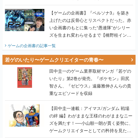
画書】
【ゲームの企画書】『ペルソナ3』を築き
上げたのは反骨心とリスペクトだった。赤
い企画書のもとに集った“愚連隊”がシリー
ズを生まれ変わらせるまで【橋野桂インタ
ビュー】
ゲームの企画書
の記事一覧
若ゲのいたり〜ゲームクリエイターの青春〜
田中圭一のゲーム業界取材マンガ『若ゲの
いたり』第2巻が発売。『ポケモン』田尻
智さん、『ゼビウス』遠藤雅伸さんらの貴
重なエピソードを収録
【田中圭一連載：アイマス/ガンダム 戦場
の絆 編】わがままな王様のわがままなニー
ズを満たす！──小山順一朗が貫く姿勢に、
ゲームクリエイターとしての矜持を見た
【若ゲのいたり最終回】