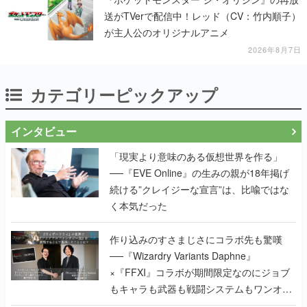
送がTVerで配信中！レッド（CV：竹内順子）
が主人公のオリジナルアニメ
2026年8月7日
カテゴリーピックアップ
インタビュー
「現実より意味のある仮想世界を作る」
──『EVE Online』の生みの親が18年掲げ
続ける”クレイジーな宣言”は、比喩ではな
く本気だった
作り込みのすさまじさにコラボ先も驚嘆
──『Wizardry Variants Daphne』
×『FFXI』コラボが期間限定なのにジョブ
もキャラも武器も戦闘システムもワンオフ
で作り込まれた理由を両ディレクターに聞