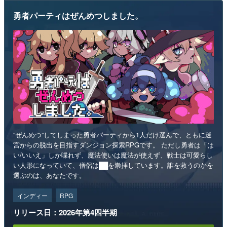
勇者パーティはぜんめつしました。
“ぜんめつ”してしまった勇者パーティから1人だけ選んで、ともに迷
宮からの脱出を目指すダンジョン探索RPGです。 ただし勇者は「は
い/いいえ」しか喋れず、魔法使いは魔法が使えず、戦士は可愛らし
い人形になっていて、僧侶は██を崇拝しています。誰を救うのかを
選ぶのは、あなたです。
インディー
RPG
リリース日：2026年第4四半期