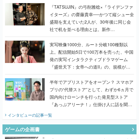
く
『TATSUJIN』の弓削雅稔×『ライデンファ
イターズ』の齋藤貴幸──かつて縦シュー全
盛期を支えていた2人が、30年後に同じ会
社で机を並べる理由とは。新作
『TATSUJIN EXTREME』で初タッグを組
んだレジェンド2人に訊く開発秘話
実写映像1000分、ルート分岐100種類以
上。配信開始5日で100万本を売った、中国
発の実写インタラクティブドラマゲーム
『盛世天下：女帝への道II』の、規模が違
うこだわりをプロデューサーに聞いた
半年でアプリストアをオープン？ スマホア
プリの“代替ストア”として、わずか6ヵ月で
国内向けローンチを行った発見型ストア
『あっぷアリーナ！』仕掛け人に話を聞い
てみた
インタビュー
の記事一覧
ゲームの企画書