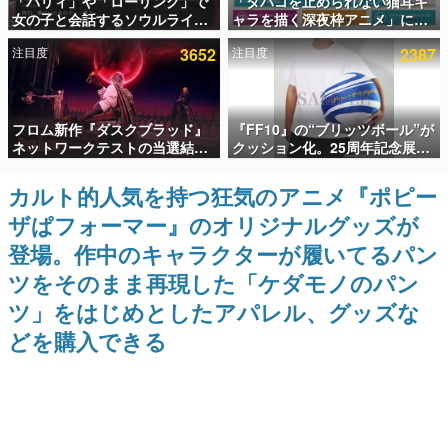
「パリィ」や「ローリング」で
「タバコを止められない猫耳キ
女の子と会話するソウルライク
ャラを描く深夜枠アニメ」に視
インタビュー
恋愛ゲーム『小早川さんはソウ
聴者の一部から批判意見。違法
注目度
3652
注目度
2387
ルライク』無料公開。返事に失
薬物の使用と思しき描写も含め
連載・特集一覧
敗すると「YOU DIED」
て、BPOが議論を交わす
殿堂入り記事
フロム新作『ダスクブラッド』
『FF10』の“ブリッツボール”が
SNS拡散数が数千以上！ ページビュー数万以上！ などな
ど。多くの人々に読まれた、電ファミ渾身の“殿堂入り”記
ネットワークテストの当選結果
クッション化。25周年記念展
事をまとめました。
が8月7日22時に発表。応募サイ
「FINAL FANTASY X
トのマイページから確認可能、
MUSEUM-幻光の記憶-」のグッ
カルト的人気を持つ狂気のアニメ『ポピー
ゲームの企画書
テスト実施は8月21日～24日
ズ情報が一部公開
名作ゲームクリエイターの方々に製作時のエピソードをお
ザぱフォーマー』のオリジナルグッズが
聞きし、ヒットする企画（ゲーム）とは何か？を探ってい
きます。
登場。作中のキャラクターが履いてるパン
赫本
ツをそのまま再現した「ケダモノのパン
この物語を解いてはいけない。『赫本』は、〈試験問題〉
ツ」をはじめとしたアパレル、グッズな
の形をした短編ホラー小説集です。
どを購入できる
新世代に訊く
これからのデジタルゲーム市場を担う若きクリエイター達
の姿を追い、彼らのルーツと情熱を探っていきます。
ゲーム世代の作家たち
ゲームに多大な影響を受けた作家さんに取材し、ゲームが