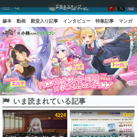
広告をスキップ
赫本
動画
殿堂入り記事
インタビュー
特集記事
マンガ
いま読まれている記事
ピックアップ
注目度
4224
注目度
3707
電ファミのいま読まれている記事ランキング
アプリセール情報