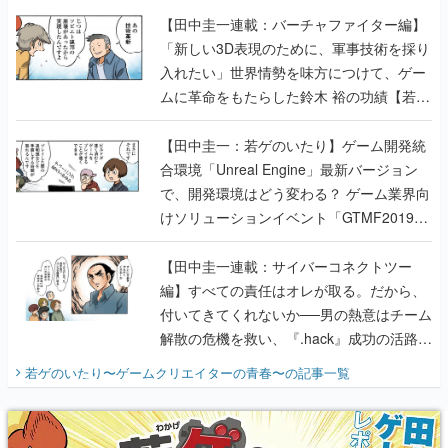
【田中圭一連載：バーチャファイター編】
「新しい3D表現のために、軍事技術を採り
入れたい」世界情勢を味方につけて、ゲー
ムに革命をもたらした鈴木 裕の功績【若ゲ
のいたり】
【田中圭一：若ゲのいたり】ゲーム開発統
合環境「Unreal Engine」最新バージョン
で、開発環境はどう変わる？ ゲーム業界向
けソリューションイベント「GTMF2019」
に行って、より理解を深めよう【PR】
【田中圭一連載：サイバーコネクトツー
編】すべての責任はオレが取る。だから、
付いてきてくれないか──男の熱意はチーム
解散の危機を救い、『.hack』成功の活路を
開く。業界の快男児・松山 洋に流れる血は
若ゲのいたり〜ゲームクリエイターの青春〜
の記事一覧
『少年ジャンプ』色だった【若ゲのいた
り】