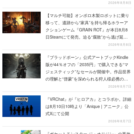
2026年8月8日
【マルチ可能】オンボロ木製ロボットに乗り
移って、遺跡から“家具”を持ち帰るホラーア
クションゲーム『GRAIN ROT』が本日8月8
日Steamにて発売。迫る“腐敗”から逃げ延
び、持ち帰った家具で基地を再建
2026年8月8日
『ブラッドボーン』公式アートブックKindle
版が44％オフの「2035円」で購入できる“マ
ジェスティック”なセールが開催中。作品世界
の理解と“啓蒙”を深められる狩人様必携の一
冊
2026年8月7日
『VRChat』が『ヒロアカ』とコラボか。詳細
は8月10日10時より「Anique | アニーク」公
式Xにて公開
2026年8月7日
『ポケットモンスター ジ・オリジン』の再放