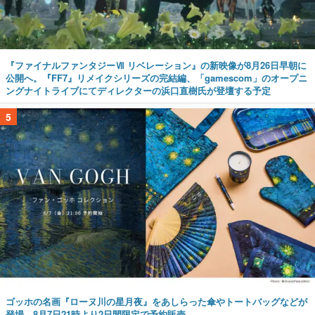
『ファイナルファンタジーⅦ リベレーション』の新映像が8月26日早朝に
公開へ。『FF7』リメイクシリーズの完結編、「gamescom」のオープニ
ングナイトライブにてディレクターの浜口直樹氏が登壇する予定
5
ゴッホの名画『ローヌ川の星月夜』をあしらった傘やトートバッグなどが
登場。8月7日21時より2日間限定で予約販売